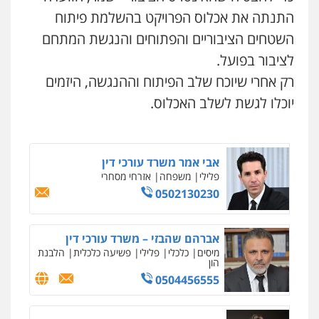
כלכלי
הלבנת הון
חילוט
ייעוץ לעורכי דין
התנתה את אכלוס הפרויקט בהשלמת פיתוח
0507061374
השטחים הציבוריים והפתוחים והנגשת המתחם
לציבור בפועל.
מצגר ושות', חברת עורכי דין
רק אחרי שיוכח שלב הפיתוח וההנגשה, היזמים
נדל"ן / עסקים
משפחה
תעבורה
כלכלי
הוצאה לפועל
יוכלו לגשת לשלב האכלוס.
0545402829
אבי אמר משרד עורכי דין
פלילי
משפחה
אזרחי מסחרי
0502130230
ניר קידר – צלם
צילום עורכי דין
שירותים מקצועיים לעורכי
דין
0504578527
אברהם שהבזי – משרד עורכי דין
מיסים
כלכלי
פלילי
פשיעה כלכלית
הלבנת
הון
רונן הלל – מוניטין
0504456555
מחיקת כתבות מגוגל ודחיקת אזכורים
שליליים
שירותים מקצועיים לעורכי דין
0522508109