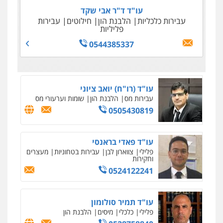
עו"ד ד"ר אבי שקד
עבירות כלכליות
הלבנת הון
חילוטים
עבירות
פליליות
0544385337
עו"ד (רו"ח) יואב ציוני
עבירות מס
הלבנת הון
שומות וערעורי מס
0505430819
עו"ד פאדי בראנסי
פלילי
צווארון לבן
עבירות בטחוניות
מעצרים
וחקירות
0524122241
עו"ד תמיר סולומון
פלילי
כלכלי
מיסים
הלבנת הון