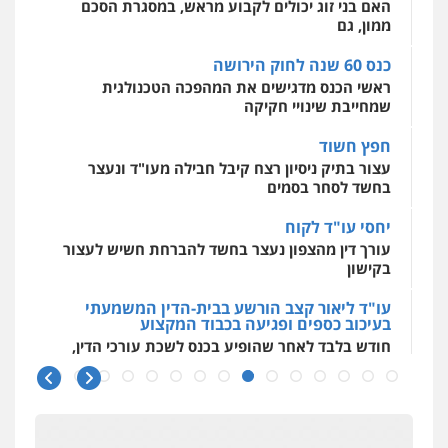
לעורכי דין
האם בני זוג יכולים לקבוע מראש, במסגרת הסכם
ממון, גם
0544500346
כנס 60 שנה לחוק הירושה
ראשי הכנס מדגישים את המהפכה הטכנולגית
שמחייבת שינויי חקיקה
חפץ חשוד
עצור בתיק ניסיון רצח קיבל חבילה מעו"ד ונעצר
בחשד לסחר בסמים
יחסי עו"ד לקוח
עורך דין מהצפון נעצר בחשד להברחת חשיש לעצור
בקישון
עו"ד ליאור קצב הורשע בבית-הדין המשמעתי
בעיכוב כספים ופגיעה בכבוד המקצוע
חודש בלבד לאחר שהופיע בכנס לשכת עורכי הדין,
קצב הורשע
10 מיליון
עורך-דין חשוד בהעלמת הכנסות והתחמקות ממס
רכישה