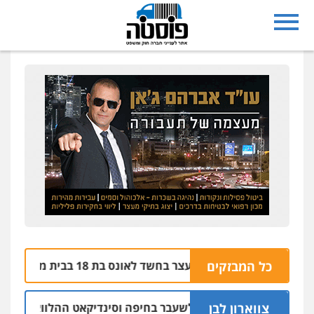
בת ים: בן 51 נעצר בחשד לאונס בת 18 בבית מלון
כל המבזקים
06.08 | 21:59
צווארון לבן
אישום: יו"ר ש"ס לשעבר בחיפה וסינדיקאט ההלוואות של משפחת 