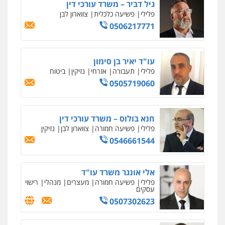
גיל דביר – משרד עורכי דין
פלילי
פשיעה כלכלית
צווארון לבן
0506217771
אחסון אתרים
מהירות
הגנה
גיבוי
תמיכה
שירותים
מקצועיים לעורכי דין
עו"ד יאיר בן סימון
פלילי
תעבורה
אזרחי
נזיקין
ביטוח
0505719060
מרכז התחלה חדשה
אסירים
עבירות מין
שירותים מקצועיים
לעורכי דין
0544500346
חנא בולוס – משרד עורכי דין
פלילי
פשיעה חמורה
צווארון לבן
נזיקין
0546661544
מאיה בלום, עו"ס, טיפול ושיקום
טיפול בהתמכרויות
שירותים מקצועיים
לעורכי דין
0504062539
אלי אונגר משרד עו"ד
פלילי
פשיעה חמורה
מעצרים
מנהלי
רישוי
עסקים
עו"ד ד"ר אבי שקד
0507302623
עבירות כלכליות
הלבנת הון
חילוטים
עבירות פליליות