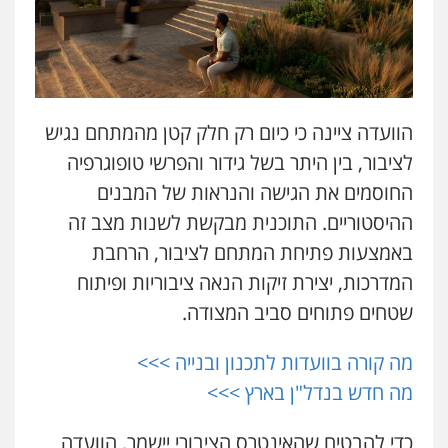
פלילי
פשיעה כלכלית
צווארון לבן
0506217771
עו"ד יאיר בן סימון
פלילי
תעבורה
אזרחי
נזיקין
ביטוח
הוועדה ציינה כי כיום רק חלק קטן מהמתחם נגיש
0505719060
לציבור, בין היתר בשל גידור והפרשי טופוגרפיה
החוסמים את הגישה והנראות של המבנים
חנא בולוס – משרד עורכי דין
ההיסטוריים. התוכנית מבקשת לשנות מצב זה
פלילי
פשיעה חמורה
צווארון לבן
נזיקין
באמצעות פתיחת המתחם לציבור, הרחבת
0546661544
המדרכות, יצירת זיקות הנאה ציבוריות ופיתוח
שטחים פתוחים סביב המצודה.
אלי אונגר משרד עו"ד
פלילי
פשיעה חמורה
מעצרים
מנהלי
רישוי
מה קורה בוועדות לתכנון ובנייה >>>
עסקים
0507302623
מה חדש בנדל"ן בארץ >>>
כדי להבטיח שהאינטרס הציבורי יישמר, הוועדה
עו"ד ד"ר איתן פינקלשטיין