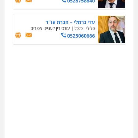
0528758840
עדי כרמלי – חברת עו"ד
פלילי
כלכלי
עורכי דין לענייני אסירים
0525060666