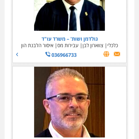
גולדמן ושות' – משרד עו"ד
כלכלי
צווארון לבן
עבירות מס
איסור הלבנת הון
036966733