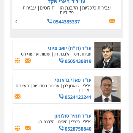
עו"ד ד"ר אבי שקד
עבירות כלכליות
הלבנת הון
חילוטים
עבירות
פליליות
0544385337
עו"ד (רו"ח) יואב ציוני
עבירות מס
הלבנת הון
שומות וערעורי מס
0505430819
עו"ד פאדי בראנסי
פלילי
צווארון לבן
עבירות בטחוניות
מעצרים
וחקירות
0524122241
עו"ד תמיר סולומון
פלילי
כלכלי
מיסים
הלבנת הון
0528758840