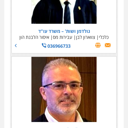
גולדמן ושות' – משרד עו"ד
כלכלי
צווארון לבן
עבירות מס
איסור הלבנת הון
036966733