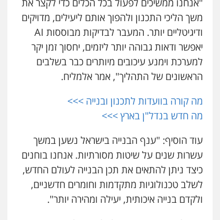
0504456555
"אנחנו ממשיכים לפעול בכל הכלים כדי לקצר את
משך הליכי התכנון ולהפוך אותם ליעילים, מדויקים
ודיגיטליים יותר. המעבר לבדיקות מבוססות AI
גיל דביר – משרד עורכי דין
פלילי
פשיעה כלכלית
צווארון לבן
יאפשר ודאות גבוהה יותר ליזמים, יחסוך זמן יקר
0506217771
למערכת וימנע עיכובים מיותרים כבר בשלבים
הראשונים של התהליך", אמר אלמליח.
עו"ד יאיר בן סימון
פלילי
תעבורה
אזרחי
נזיקין
ביטוח
מה קורה בוועדות לתכנון ובנייה >>>
0505719060
מה חדש בנדל"ן בארץ >>>
עוד הוסיף: "ענף הבנייה בישראל נשען במשך
חנא בולוס – משרד עורכי דין
עשרות שנים על שיטות מסורתיות. אנחנו בוחנים
פלילי
פשיעה חמורה
צווארון לבן
נזיקין
0546661544
כיצד ניתן להתאים את תכן הבנייה לעולם החדש,
לשלב טכנולוגיות מתקדמות וחומרים חדשניים,
אלי אונגר משרד עו"ד
ולקדם בנייה איכותית, יעילה ומהירה יותר".
פלילי
פשיעה חמורה
מעצרים
מנהלי
רישוי
עסקים