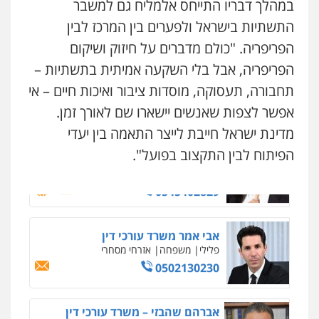
במהלך דבריו התייחס אלמליח גם למשבר
0507302623
התשתיות בישראל ולפערים בין המרכז לבין
הפריפריה. "כולם מדברים על חיזוק ושיקום
עו"ד ד"ר איתן פינקלשטיין
כלכלי
הלבנת הון
חילוט
ייעוץ לעורכי דין
הפריפריה, אבל בלי השקעה אמיתית בתשתיות –
0507061374
תחבורה, תעסוקה, מוסדות ציבור ואיכות חיים – אי
אפשר לצפות שאנשים יישארו שם לאורך זמן.
מצגר ושות', חברת עורכי דין
מדינת ישראל חייבת לייצר התאמה בין יעדי
נדל"ן / עסקים
משפחה
תעבורה
כלכלי
הוצאה לפועל
הפיתוח לבין התקצוב בפועל".
0545402829
אבי אמר משרד עורכי דין
פלילי
משפחה
אזרחי מסחרי
0502130230
ניר קידר – צלם
צילום עורכי דין
שירותים מקצועיים לעורכי
דין
אברהם שהבזי – משרד עורכי דין
0504578527
מיסים
כלכלי
פלילי
פשיעה כלכלית
הלבנת
הון