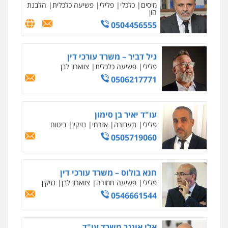
0504456555
רונן הלל – מוניטין
מחיקת כתבות מגוגל ודחיקת אזכורים
שליליים
שירותים מקצועיים לעורכי דין
גיל דביר – משרד עורכי דין
0522508109
פלילי
פשיעה כלכלית
צווארון לבן
0506217771
אחסון אתרים
מהירות
הגנה
גיבוי
תמיכה
שירותים
מקצועיים לעורכי דין
עו"ד יאיר בן סימון
פלילי
תעבורה
אזרחי
נזיקין
ביטוח
0505719060
מרכז התחלה חדשה
אסירים
עבירות מין
שירותים מקצועיים
לעורכי דין
חנא בולוס – משרד עורכי דין
0544500346
פלילי
פשיעה חמורה
צווארון לבן
נזיקין
0546661544
מאיה בלום, עו"ס, טיפול ושיקום
טיפול בהתמכרויות
שירותים מקצועיים
לעורכי דין
אלי אונגר משרד עו"ד
0504062539
פלילי
פשיעה חמורה
מעצרים
מנהלי
רישוי