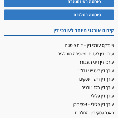
פוסטה באינסטגרם
עו"ד גיל פרידמן והרפתקאות אופנוע השטח שלו
הזכות לטנף
פוסטה בטלגרם
זוכה עורך-דין שהשווה את ברק לסינוואר ואת
"הבמות של קפלן" לחמאס
קידום אורגני מיוחד לעורכי דין
מאסר לעורך הדין
מאסר בפועל לעו"ד מהצפון שהגיש תביעות
אינדקס עורכי דין – לוח פוסטה
פיקטיביות בשם פלסטינים
עורכי דין לענייני משפחה מומלצים
על המידתיות
ביה"ד המשמעתי ביטל השעיה לצמיתות של
עורכי דין דיני תעבורה
עורכת-דין שהביעה שמחה ב-7 באוקטובר
עורך דין לענייני נדל"ן
אשם
עורך דין רישוי עסקים
עו"ד הלל בבייב הורשע בהונאת עשרות לקוחות,
עורך דין תכנון ובניה
ההסדר: 7-9 שנות מאסר
עורך דין פלילי
דין ומקרקעין
עורך דין פלילי – אסף דוק
עורך דין ברמת השרון נחקר בחשד למרמה בעסקת
נדל"ן
מאגר פסקי דין והחלטות