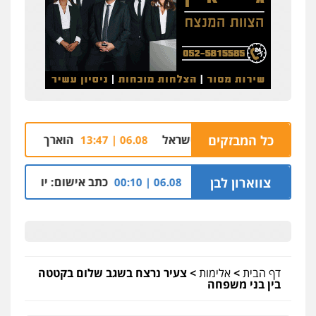
כל המבזקים
לזכריה אדרי שחזר לישראל
הוארך מעצר סגן ראש
06.08 | 13:47
בכפר בענה שבגליל
צווארון לבן
כתב אישום: יו"ר ש"ס לשעב
06.08 | 00:10
דף הבית
>
אלימות
>
צעיר נרצח בשגב שלום בקטטה
בין בני משפחה