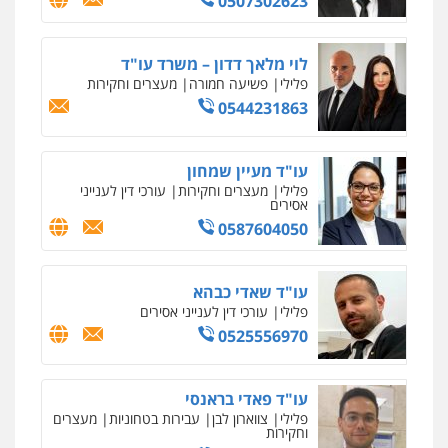
0507302623
וחקירות
0544723840
לוי מלאך דדון – משרד עו"ד
עו"ד ראוף נג'אר
פלילי
פשיעה חמורה
מעצרים וחקירות
פלילי
עורכי דין לענייני אסירים
מעצרים
0544231863
סמים
רכוש
0548009246
עו"ד מעיין שמחון
פלילי
מעצרים וחקירות
עורכי דין לענייני
דוד אפרים משרד עורכי דין
אסירים
פלילי
צווארון לבן
מס הכנסה
מע"מ
0587604050
0506209859
עו"ד שאדי כבהא
פלילי
עורכי דין לענייני אסירים
עדי כרמלי – חברת עו"ד
0525556970
פלילי
כלכלי
עורכי דין לענייני אסירים
0525060666
עו"ד פאדי בראנסי
פלילי
צווארון לבן
עבירות בטחוניות
מעצרים
גיא זהבי משרד עורכי דין
וחקירות