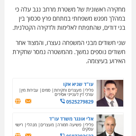
0509230800
מחקירה ראשונית של משטרת מרחב נגב עלה כי
עו"ד עלי סעדי
במהלך מפגש משפחתי במתחם פרץ סכסוך בין
פלילי
פשיעה חמורה
ליווי וייצוג בחקירות
גיל דביר – משרד עורכי דין
ומעצרים
בני דודים, שהתפתח לאלימות ולדקירה הקטלנית.
פלילי
פשיעה כלכלית
צווארון לבן
0508824984
0506217771
שני חשודים מבני המשפחה נעצרו, והמצוד אחר
עו"ד תומר בנישתי
חשודים נוספים נמשך. מהמשטרה נמסר שחקירת
פלילי
מעצרים וחקירות
צווארון לבן
פשיעה
סלימאן אבו שעירה – משרד עורכי דין
חמורה
האירוע בעיצומה.
פלילי
בטחוני
צבאי
נזיקין
0546657865
0547780927
עו"ד שגיא אקו
פלילי
מעצרים וחקירות
סמים
עבירות מין
עו"ד אסף גונן
עורכי דין לענייני אסירים
פלילי
פשע חמור
תעבורה
צבא
מעצרים
0525279829
וחקירות
0542255161
אלי אונגר משרד עו"ד
פלילי
פשיעה חמורה
מעצרים
מנהלי
רישוי
גל דהן – משרד עורך דין פלילי
עסקים
פלילי
פשיעה חמורה
סמים
מעצרים