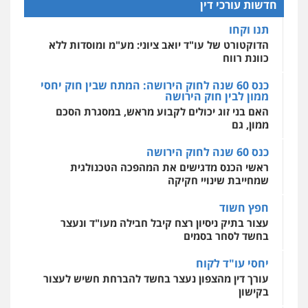
חדשות עורכי דין
פשיעה חמורה
אסירים
כנס 60 שנה לחוק הירושה: המתח שבין חוק יחסי
0509636895
ממון לבין חוק הירושה
מאיה בלום, עו"ס, טיפול ושיקום
טיפול בהתמכרויות
שירותים מקצועיים
האם בני זוג יכולים לקבוע מראש, במסגרת הסכם
לעורכי דין
ממון, גם
עו"ד איהאב זבידאת
0504062539
פלילי
פשיעה חמורה
ארגוני פשע
עבירות
המתה
עבירות מין
כנס 60 שנה לחוק הירושה
0509930581
ראשי הכנס מדגישים את המהפכה הטכנולגית
עו"ד ד"ר אבי שקד
שמחייבת שינויי חקיקה
עבירות כלכליות
הלבנת הון
חילוטים
עבירות פליליות
חפץ חשוד
עו"ד יפעת שוורץ סיל
0544385337
עצור בתיק ניסיון רצח קיבל חבילה מעו"ד ונעצר
פלילי
תעבורה
בחשד לסחר בסמים
0523379525
איתי חקירות – שירותים לעורכי דין
יחסי עו"ד לקוח
חקירות פרטיות
חקירות כלכליות
חקירות
אישות
איתורים
עורך דין מהצפון נעצר בחשד להברחת חשיש לעצור
עו"ד אליה חן ברק
בקישון
0537865001
פלילי
פשיעה חמורה
ליווי וייצוג בחקירות
ומעצרים
אסירים
נוער
עו"ד ליאור קצב הורשע בבית-הדין המשמעתי
0525914163
בעיכוב כספים ופגיעה בכבוד המקצוע
ניר קידר – צלם
חודש בלבד לאחר שהופיע בכנס לשכת עורכי הדין,
צילום עורכי דין
שירותים מקצועיים לעורכי
דין
קצב הורשע
עו"ד אריה פטר
0504578527