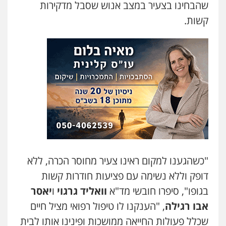
שהבחינו בצעיר במצב אנוש שסבל מדקירות
קשות.
אייל בן שושן, עורך דין פלילי
פלילי
מעצרים וחקירות
פשיעה חמורה
נוער
רישום פלילי
0522763105
עו"ד שלומי שרון
פלילי
צבאי
מעצרים וחקירות
0547342002
עו"ד אלון קריטי
פלילי
כלכלי
אלימות
סמים
מעצרים
"כשהגענו למקום ראינו צעיר מחוסר הכרה, ללא
0525544654
דופק וללא נשימה עם פציעות חודרות קשות
בגופו", סיפרו חובשי מד"א
וואליד גרגוי
ו
יאסר
עו"ד דפנה לביא
אבו רגילה
, "הענקנו לו טיפול רפואי מציל חיים
משפחה
גישור
שכלל פעולות החייאה ממושכות ופינינו אותו לבית
0507206063