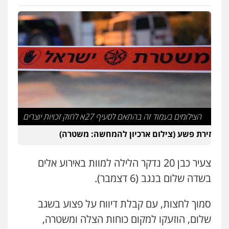
דוד אפרים משרד עורכי דין
פלילי
צווארון לבן
מס הכנסה
מע"מ
0506209859
עדי כרמלי – חברת עו"ד
פלילי
כלכלי
עורכי דין לענייני אסירים
0525060666
הצילומים בעמוד זה בהתאם לסעיף 27א לחוק זכויות יוצרים
זירת פשע (צילום ארכיון להמחשה: משטרה)
גיא זהבי משרד עורכי דין
פלילי
משפחה
צעיר כבן 20 נדקר הלילה למוות באירוע אלים
503456449
בשדה שלום בנגב (6 דצמבר).
עו"ד איהאב ג'לג'ולי
סמוך לחצות, עם קבלת דיווח על פצוע בשגב
פלילי
מעצרים וחקירות
עורכי דין לענייני
אסירים
שלום, הוזעקו למקום כוחות הצלה ומשטרה,
0505216700