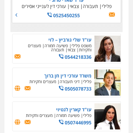
עו"ד שאדי סרוג'י
0508848606
עו"ד אסף דוק
פלילי
תעבורה
צבאי
עורכי דין לענייני אסירים
פלילי
עבירות מין
סמים והימורים
פשיעה
0525450255
חמורה
חקירות ומעצרים
צווארון לבן והונאה
0526885006
עו"ד שלי גורביץ – לוי
משפט פלילי
פשיעה חמורה
מעצרים
וחקירות
צבאי
תעבורה
0544218336
משרד עורכי דין חן ברוך
פלילי
דיני תעבורה
מעצרים וחקירות
0505078733
עו"ד קארין לגטיוי
פלילי
פשיעה חמורה
מעצרים וחקירות
0507446995