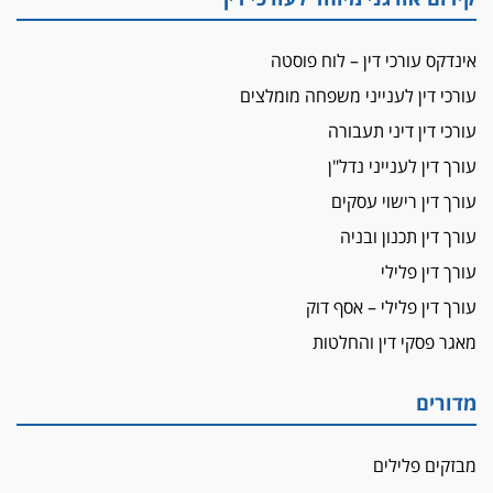
נוספים
ראו הוזהרתם
אינדקס עורכי דין – לוח פוסטה
הפרקליטות מקדמת הפללת עורכי דין "קונסילייריז"
עורכי דין לענייני משפחה מומלצים
בחוק המאבק בארגוני פשיעה
עורכי דין דיני תעבורה
משרות אמון
יו"ר מחוז ת"א משבץ עובדות שלו למינוי דייני בית
עורך דין לענייני נדל"ן
הדין למשמעת
עורך דין רישוי עסקים
האופנוע חזר הביתה
עורך דין תכנון ובניה
עו"ד גיל פרידמן והרפתקאות אופנוע השטח שלו
עורך דין פלילי
הזכות לטנף
עורך דין פלילי – אסף דוק
זוכה עורך-דין שהשווה את ברק לסינוואר ואת
מאגר פסקי דין והחלטות
"הבמות של קפלן" לחמאס
מאסר לעורך הדין
מדורים
מאסר בפועל לעו"ד מהצפון שהגיש תביעות
פיקטיביות בשם פלסטינים
מבזקים פלילים
על המידתיות