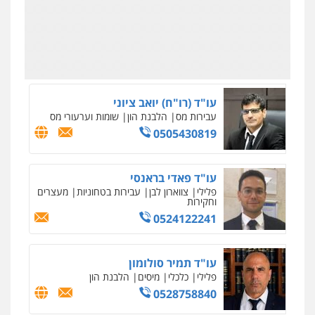
גולדמן ושות' – משרד עו"ד
כלכלי
צווארון לבן
עבירות מס
איסור הלבנת הון
036966733
עו"ד (רו"ח) יואב ציוני
עבירות מס
הלבנת הון
שומות וערעורי מס
0505430819
עו"ד פאדי בראנסי
פלילי
צווארון לבן
עבירות בטחוניות
מעצרים
וחקירות
0524122241
עו"ד תמיר סולומון
פלילי
כלכלי
מיסים
הלבנת הון
0528758840