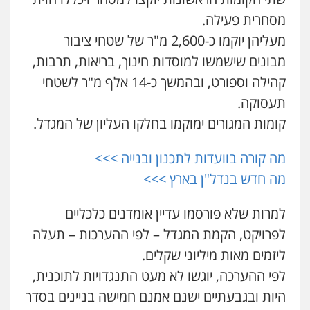
0504456555
מסחרית פעילה.
מעליהן יוקמו כ-2,600 מ"ר של שטחי ציבור
גיל דביר – משרד עורכי דין
מבונים שישמשו למוסדות חינוך, בריאות, תרבות,
פלילי
פשיעה כלכלית
צווארון לבן
קהילה וספורט, ובהמשך כ-14 אלף מ"ר לשטחי
0506217771
תעסוקה.
קומות המגורים ימוקמו בחלקו העליון של המגדל.
עו"ד יאיר בן סימון
פלילי
תעבורה
אזרחי
נזיקין
ביטוח
מה קורה בוועדות לתכנון ובנייה >>>
0505719060
מה חדש בנדל"ן בארץ >>>
חנא בולוס – משרד עורכי דין
למרות שלא פורסמו עדיין אומדנים כלכליים
פלילי
פשיעה חמורה
צווארון לבן
נזיקין
לפרויקט, הקמת המגדל – לפי ההערכות – תעלה
0546661544
ליזמים מאות מיליוני שקלים.
לפי ההערכה, יוגשו לא מעט התנגדויות לתוכנית,
אלי אונגר משרד עו"ד
היות ובגבעתיים ישנם אמנם חמישה בניינים בסדר
פלילי
פשיעה חמורה
מעצרים
מנהלי
רישוי
עסקים