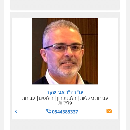
עו"ד ד"ר אבי שקד
אביחי יהוסף ושות', משרד עורכי דין
עבירות כלכליות
משפט פלילי
הלבנת הון
צווארון לבן
חילוטים
עבירות
פליליות
0544385337