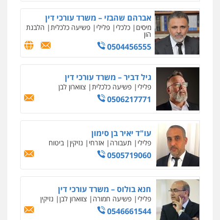
הון
מחיקת כתבות מגוגל ודחיקת אזכורים
שליליים
שירותים מקצועיים לעורכי דין
0504456555
0522508109
גיל דביר – משרד עורכי דין
אחסון אתרים
פלילי
פשיעה כלכלית
צווארון לבן
מהירות
הגנה
גיבוי
תמיכה
שירותים
0506217771
מקצועיים לעורכי דין
עו"ד יאיר בן סימון
מרכז התחלה חדשה
פלילי
תעבורה
אזרחי
נזיקין
ביטוח
אסירים
עבירות מין
שירותים מקצועיים
0505719060
לעורכי דין
0544500346
חנא בולוס – משרד עורכי דין
מאיה בלום, עו"ס, טיפול ושיקום
פלילי
פשיעה חמורה
צווארון לבן
נזיקין
טיפול בהתמכרויות
שירותים מקצועיים
0546661544
לעורכי דין
0504062539
אלי אונגר משרד עו"ד
פלילי
פשיעה חמורה
מעצרים
מנהלי
רישוי