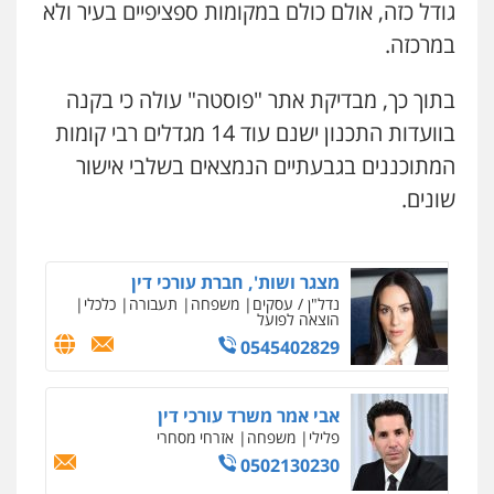
גודל כזה, אולם כולם במקומות ספציפיים בעיר ולא
0507302623
במרכזה.
עו"ד ד"ר איתן פינקלשטיין
בתוך כך, מבדיקת אתר "פוסטה" עולה כי בקנה
כלכלי
הלבנת הון
חילוט
ייעוץ לעורכי דין
בוועדות התכנון ישנם עוד 14 מגדלים רבי קומות
0507061374
המתוכננים בגבעתיים הנמצאים בשלבי אישור
שונים.
מצגר ושות', חברת עורכי דין
נדל"ן / עסקים
משפחה
תעבורה
כלכלי
הוצאה לפועל
0545402829
אבי אמר משרד עורכי דין
ניר קידר – צלם
פלילי
משפחה
אזרחי מסחרי
צילום עורכי דין
שירותים מקצועיים לעורכי
0502130230
דין
0504578527
אברהם שהבזי – משרד עורכי דין
מיסים
כלכלי
פלילי
פשיעה כלכלית
הלבנת
רונן הלל – מוניטין