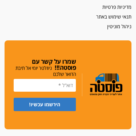
איתות מירושלים
מדיניות פרטיות
יו"ר המחוז צ'צ'קס מכנס ישיבה להדחת
ממלא-מקומו, ועמית בכר שותק
תנאי שימוש באתר
מחאת הפרקליטים והסנגורים
ניהול מוניטין
יצאו לשעה מבית המשפט ועמדו בחוץ לאות הזדהות
עם השופטים
הביקורת חוגגת
מבקר לשכת עורכי הדין בתביעה נגד "איכות
שמרו על קשר עם
השלטון" בעידן עמית בכר
פוסטה!!!
ניוזלטר יומי אל תיבת
הדואר שלכם
נכנס לאינדקס
עו"ד חגי בנימין חצה את הקווים, מפרקליטות ת"א
למשרד פרטי חדש
לפני נקיטת צעדים
עורך דין נעצר בחשד לסחיטת ראש המועצה יאנוח
ג'ת
חג שמח
כפר מנדא: עורך דין נעצר בחשד להחזקת שני אקדח
גלוק