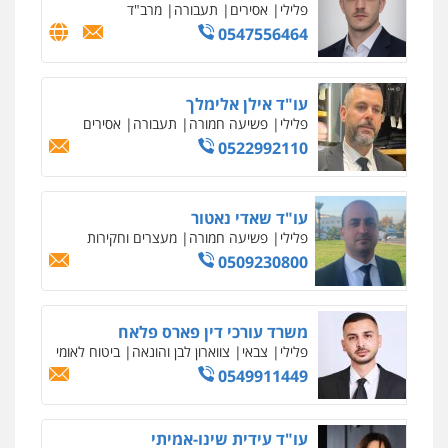
חמורה
מעצרים וחקירות
0507587013
עו"ד אביגדור פלדמן
פלילי
אסירים
צווארון לבן
זכויות אדם
אזרחי
0505345826
עו"ד יאיר בן סימון
פלילי
תעבורה
אזרחי
נזיקין
ביטוח
0505719060
עו"ד נס בן נתן
פלילי
כלכלי
פשיעה חמורה
נוער
0505555110
עו"ד משה פלמור