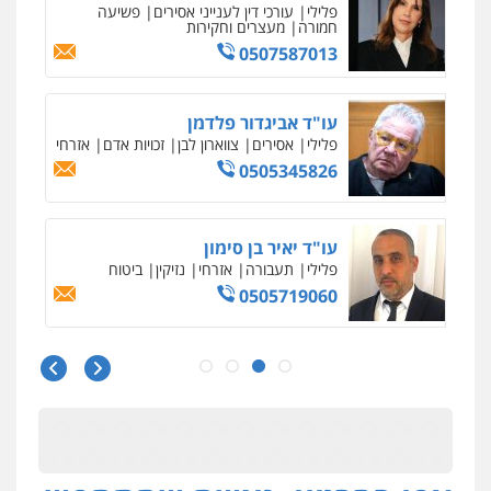
פלילי
כלכלי
צווארון לבן
עורכי דין לענייני
אסירים
0549732303
סלימאן אבו שעירה – משרד עורכי דין
פלילי
בטחוני
צבאי
נזיקין
0547780927
עו"ד אסף גונן
פלילי
פשע חמור
תעבורה
צבא
מעצרים
וחקירות
0542255161
גל דהן – משרד עורך דין פלילי
פלילי
פשיעה חמורה
סמים
מעצרים
וחקירות
0544723840
עו"ד ראוף נג'אר