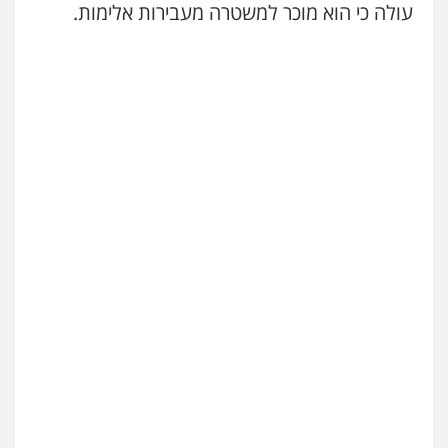
עולה כי הוא מוכר למשטרה מעבירות אלימות.
עו"ד עידית שינו-אמיתי
פלילי
עורכי דין לענייני אסירים
פשיעה
חמורה
מעצרים וחקירות
0507587013
עו"ד אביגדור פלדמן
פלילי
אסירים
צווארון לבן
זכויות אדם
אזרחי
0505345826
עו"ד יאיר בן סימון
פלילי
תעבורה
אזרחי
נזיקין
ביטוח
0505719060
עו"ד נס בן נתן
פלילי
כלכלי
פשיעה חמורה
נוער
0505555110