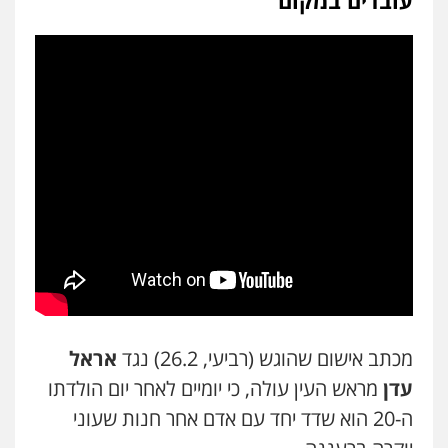
עובדים במקום
עו"ד שלומי שרון
פלילי
צבאי
מעצרים וחקירות
0547342002
עו"ד אלון קריטי
פלילי
כלכלי
אלימות
סמים
מעצרים
0525544654
מנשה, אלמוג – עורכי דין
פלילי
עבירות תנועה
צווארון לבן
תעבורה
עורכי דין לענייני אסירים
מעצרים וחקירות
0546470989
עו"ד זוהר ארבל
מכתב אישום שהוגש (רביעי, 26.2) נגד
אראל
פלילי
פשיעה חמורה
מעצרים וחקירות
קטינים
עדן
מראש העין עולה, כי יומיים לאחר יום הולדתו
0538788878
ה-20 הוא שדד יחד עם אדם אחר חנות שעוני