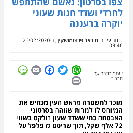
צפו בסרטון: נאשם שהתחפש
פלילי
עורכי דין לענייני אסירים
מעצרים
סמים
רכוש
לחרדי ושדד חנות שעוני
0548009246
יוקרה ברעננה
עו"ד אלון ארז
פלילי
צבאי
סמים
אלימות במשפחה
צווארון
נכתב על ידי
מיכאל פרוסמושקין
, ב-26/02/2020
לבן
09:46
0507368203
שחר לדובסקי, עו"ד
sage
Facebook
Email
WhatsApp
Twitter
פלילי
מעצרים וחקירות
עבירות המתה
עורכי
שתף כתבה עם
דין לענייני אסירים
Print
חברים
0507913332
עו"ד איהאב ג'לג'ולי
מוכר למשטרה מראש העין מכחיש את
פלילי
מעצרים וחקירות
עורכי דין לענייני
המיוחס לו למרות שזוהה בסרטוני
אסירים
האבטחה כמי ששדד שעון רולקס בשווי
0505216700
72 אלף שקל, תוך שריסס גז פלפל על