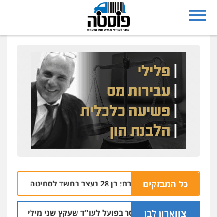
כל המבזקים
נצרת: בן 28 נעצר בחשד לסחיטה באיומים מטלפון שאינו שלו
04.08 | 17:5
צווארון לבן
מאסר בפועל לעו"ד שעקץ שני מיליון שקל על דירה ה
04.08 | 1