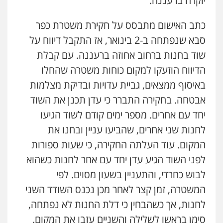
יוקרה ברעננה.
עו"ד אסף דוק
פלילי
עבירות מין
סמים והימורים
פשיעה
חמורה
חקירות ומעצרים
צווארון לבן והונאה
כתב האישום מתבסס על חקירת משטרת כפר
0526885006
סבא שנפתחה ב-2 בינואר, אז התקבל דיווח על
שוד בחנות ברחוב אחוזה ברעננה. עם קבלת
עו"ד שלי גורביץ – לוי
הדיווח הוזעקו למקום כוחות משטרה שהחלו
משפט פלילי
פשיעה חמורה
מעצרים
וחקירות
צבאי
תעבורה
באיסוף ממצאים, גביית עדויות ובדיקת מצלמות
0544218336
אבטחה. בחקירה התברר כי עדן תכנן את השוד
יחד עם אחרים. מספר ימים קודם לשוד הגיעו
עו"ד שאדי כבהא
לחנות שני אחרים, שהביעו עניין ובחנו את
פלילי
עורכי דין לענייני אסירים
המקום. עוד העלתה החקירה, כי שעות ספורות
0525556970
לפני השוד הגיע עדן יחד עם אחר לחנות כשהוא
לבוש כחרדי, והתעניין בשעון מסוים. לפי
משרד עורכי דין חן ברוך
המשטרה, זמן קצר לאחר מכן נכנס השודד השני
פלילי
דיני תעבורה
מעצרים וחקירות
0505078733
לחנות, אך כשהבחין כי דלת החנות לא נפתחה,
סימן בראשו לשלילה והשניים עזבו את המקום.