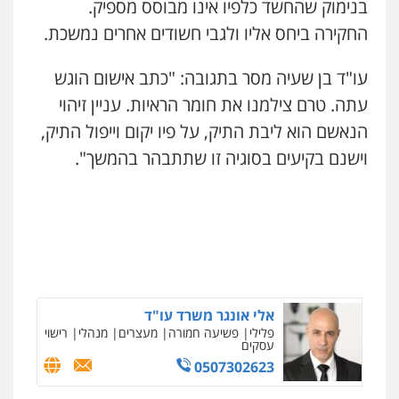
0505216700
בנימוק שהחשד כלפיו אינו מבוסס מספיק.
קורל קרוז – עורך דין פלילי
החקירה ביחס אליו ולגבי חשודים אחרים נמשכת.
משפט פלילי
0545437431
עו"ד שלומי שרון
עו"ד בן שעיה מסר בתגובה: "כתב אישום הוגש
פלילי
צבאי
מעצרים וחקירות
0547342002
עתה. טרם צילמנו את חומר הראיות. עניין זיהוי
עו"ד עלי סעדי
הנאשם הוא ליבת התיק, על פיו יקום וייפול התיק,
פלילי
פשיעה חמורה
ליווי וייצוג בחקירות
ומעצרים
וישנם בקיעים בסוגיה זו שתתבהר בהמשך".
עו"ד אלון קריטי
0508824984
פלילי
כלכלי
אלימות
סמים
מעצרים
0525544654
עו"ד שגיא אקו
פלילי
מעצרים וחקירות
סמים
עבירות מין
עורכי דין לענייני אסירים
מנשה, אלמוג – עורכי דין
0525279829
פלילי
עבירות תנועה
צווארון לבן
תעבורה
עורכי דין לענייני אסירים
מעצרים וחקירות
0546470989
אלי אונגר משרד עו"ד
פלילי
פשיעה חמורה
מעצרים
מנהלי
רישוי
עסקים
עו"ד זוהר ארבל
0507302623
פלילי
פשיעה חמורה
מעצרים וחקירות
קטינים