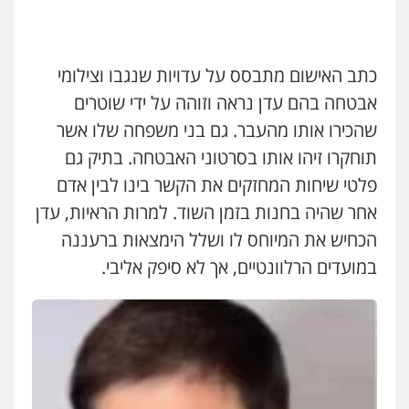
עו"ד משה פלמור
פלילי
כלכלי
צווארון לבן
עורכי דין לענייני
אסירים
כתב האישום מתבסס על עדויות שנגבו וצילומי
0549732303
עו"ד דותן דניאלי
אבטחה בהם עדן נראה וזוהה על ידי שוטרים
פלילי
פשיעה חמורה
צווארון לבן
פשיעה
שהכירו אותו מהעבר. גם בני משפחה שלו אשר
כלכלית
עורכי דין לענייני אסירים
נוער
סלימאן אבו שעירה – משרד עורכי דין
0542442982
תוחקרו זיהו אותו בסרטוני האבטחה. בתיק גם
פלילי
בטחוני
צבאי
נזיקין
פלטי שיחות המחזקים את הקשר בינו לבין אדם
0547780927
עו"ד שנהב אילון
אחר שהיה בחנות בזמן השוד. למרות הראיות, עדן
פלילי
פשיעה חמורה
חקירות ומעצרים
נוער
עורכי דין לענייני אסירים
תעבורה
הכחיש את המיוחס לו ושלל הימצאות ברעננה
עו"ד אסף גונן
0549475678
במועדים הרלוונטיים, אך לא סיפק אליבי.
פלילי
פשע חמור
תעבורה
צבא
מעצרים
וחקירות
0542255161
עו"ד אורנת קמרון
פלילי
תעבורה
עורכי דין לענייני אסירים
משפחה
נוער
גל דהן – משרד עורך דין פלילי
0505417090
פלילי
פשיעה חמורה
סמים
מעצרים
וחקירות
0544723840