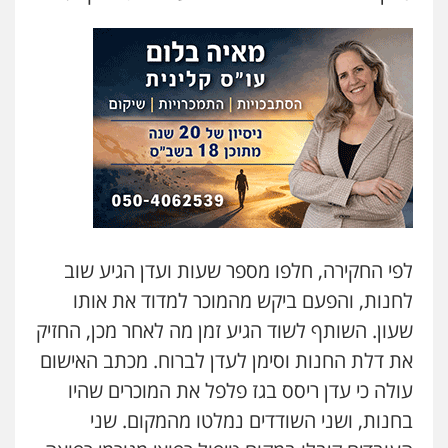
עו"ד קארין לגטיוי
פלילי
פשיעה חמורה
מעצרים וחקירות
0507446995
עו"ד ירון גיגי
פלילי
צווארון לבן
מעצרים
הליכי הסגרה
0522249087
עו"ד רועי אטיאס
לפי החקירה, חלפו מספר שעות ועדן הגיע שוב
משפט פלילי
פשיעה חמורה
צווארון לבן
לחנות, והפעם ביקש מהמוכר למדוד את אותו
525043999
שעון. השותף לשוד הגיע זמן מה לאחר מכן, החזיק
את דלת החנות וסימן לעדן לברוח. מכתב האישום
עו"ד אסף כהן
פלילי
פשיעה חמורה
סמים והימורים
עולה כי עדן ריסס בגז פלפל את המוכרים שהיו
מעצרים וחקירות
בחנות, ושני השודדים נמלטו מהמקום. שני
0526555488