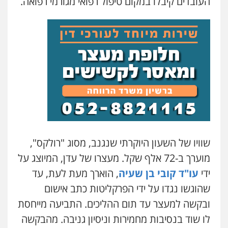
העובדים קיבלו במקום טיפול רפואי מגורמי רפואה.
משרד עורכי דין טאי שרקי
פלילי
אסירים
תעבורה
מרב"ד
0547556464
עו"ד אילן אלימלך
פלילי
פשיעה חמורה
תעבורה
אסירים
0522992110
עו"ד שאדי נאטור
שוויו של השעון היוקרתי שנגנב, מסוג "רולקס",
פלילי
פשיעה חמורה
מעצרים וחקירות
0509230800
מוערך ב-72 אלף שקל. מעצרו של עדן, המיוצג על
ידי
עו"ד קובי בן שעיה
, הוארך מעת לעת, עד
שהוגשו נגדו על ידי הפרקליטות כתב אישום
משרד עורכי דין פארס פלאח
פלילי
צבאי
צווארון לבן והונאה
ביטוח לאומי
ובקשה למעצר עד תום ההליכים. התביעה מייחסת
0549911449
לו שוד בנסיבות מחמירות וניסיון גניבה. מהבקשה