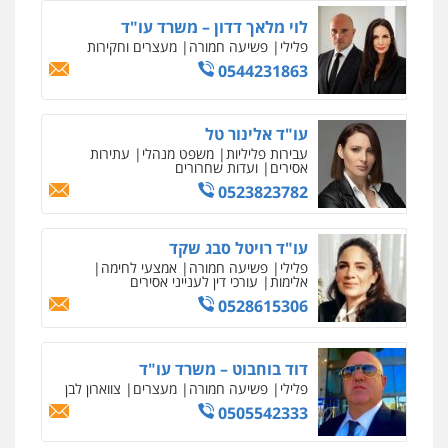
0538788878
לוי מלאך דדון – משרד עו"ד
פלילי
פשיעה חמורה
מעצרים וחקירות
עו"ד אסף דוק
0544231863
פלילי
עבירות מין
סמים והימורים
פשיעה
חמורה
חקירות ומעצרים
צווארון לבן והונאה
0526885006
עו"ד אלינור טל
עבירות פליליות
משפט מנהלי
עתירות
אסירים
ועדות שחרורים
0523823782
עו"ד רויטל סבג שקד
פלילי
פשיעה חמורה
אמצעי לחימה
אלימות
עורכי דין לענייני אסירים
0528615306
דוד בוחבוט – משרד עו"ד
פלילי
פשיעה חמורה
מעצרים
צווארון לבן
0505542333