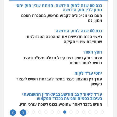
מרכז התחלה חדשה
אסירים
עבירות מין
שירותים מקצועיים
כנס 60 שנה לחוק הירושה
לעורכי דין
עו"ד יניב זוסמן
ראשי הכנס מדגישים את המהפכה הטכנולגית
0544500346
פלילי
כלכלי
פשיעה חמורה
מעצרים
שמחייבת שינויי חקיקה
וחקירות
0525199949
חפץ חשוד
מאיה בלום, עו"ס, טיפול ושיקום
עצור בתיק ניסיון רצח קיבל חבילה מעו"ד ונעצר
טיפול בהתמכרויות
שירותים מקצועיים
לעורכי דין
בחשד לסחר בסמים
עו"ד אמיר נאטור
0504062539
פלילי
פשיעה חמורה
צווארון לבן
מעצרים
יחסי עו"ד לקוח
0543326767
עורך דין מהצפון נעצר בחשד להברחת חשיש לעצור
עו"ד ד"ר אבי שקד
בקישון
עבירות כלכליות
הלבנת הון
חילוטים
עבירות פליליות
עו"ד פאדי זועבי
עו"ד ליאור קצב הורשע בבית-הדין המשמעתי
0544385337
בעיכוב כספים ופגיעה בכבוד המקצוע
פלילי
פשיעה חמורה
סמים
עורכי דין לענייני
אסירים
תעבורה
חודש בלבד לאחר שהופיע בכנס לשכת עורכי הדין,
קצב הורשע
0506984757
איתי חקירות – שירותים לעורכי דין
חקירות פרטיות
חקירות כלכליות
חקירות
10 מיליון
אישות
איתורים
עו"ד אתנה אדרי
עורך-דין חשוד בהעלמת הכנסות והתחמקות ממס
0537865001
פשיעה חמורה
כלכלי
פלילי
מעצרים
רכישה
וחקירות
עורכי דין לענייני אסירים