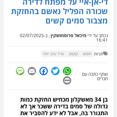
די-אן-איי על מפתח לדירה
פלילי
עורכי דין לענייני אסירים
פשיעה
שכורה הפליל נאשם בהחזקת
חמורה
מעצרים וחקירות
0507587013
מצבור סמים קשים
עו"ד יאיר בן סימון
נכתב על ידי
מיכאל פרוסמושקין
, ב-02/07/2025
פלילי
תעבורה
אזרחי
נזיקין
ביטוח
16:41
0505719060
תגיות
חשיש
קוקאין
עו"ד עינב יתח
עו"ד נס בן נתן
פלילי
כלכלי
פשיעה חמורה
נוער
sage
Facebook
Email
WhatsApp
Twitter
0505555110
שתף כתבה עם
Print
חברים
עו"ד דניאל דרוביצקי
פלילי
משפחה
צבאי
בן 34 מאשקלון מכחיש החזקת כמות
0526409925
גדולה של סמים בדירה ששכר אך לא
התגורר בה, אבל לא ידע להסביר את