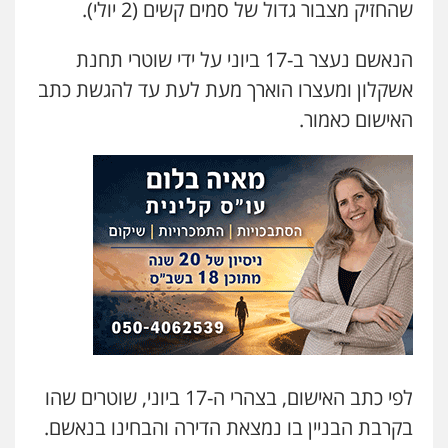
שהחזיק מצבור גדול של סמים קשים (2 יולי).
בר ציון – אוזן משרד עורכי דין
פלילי
עבירות תנועה
תעבורה
פשיעה
חמורה
הנאשם נעצר ב-17 ביוני על ידי שוטרי תחנת
0505258475
אשקלון ומעצרו הוארך מעת לעת עד להגשת כתב
האישום כאמור.
עו"ד מוחמד סביחאת
פלילי
תעבורה
פשיעה כלכלית
0525077716
עו"ד אמיר נאטור
פלילי
פשיעה חמורה
צווארון לבן
מעצרים
0543326767
חנא בולוס – משרד עורכי דין
פלילי
פשיעה חמורה
צווארון לבן
נזיקין
לפי כתב האישום, בצהרי ה-17 ביוני, שוטרים שהו
0546661544
בקרבת הבניין בו נמצאת הדירה והבחינו בנאשם.