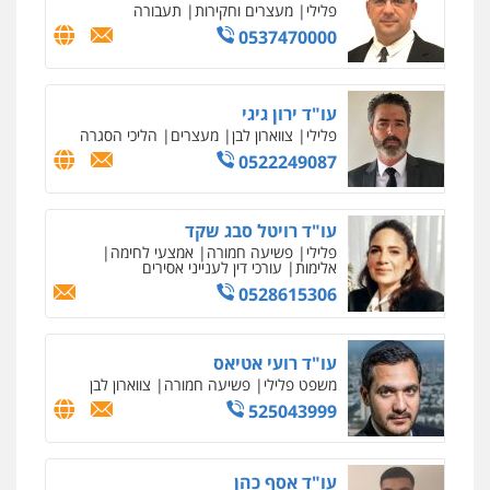
פלילי
דיני תעבורה
מעצרים וחקירות
פשיעה חמורה
אסירים
0509636895
עו"ד איהאב זבידאת
פלילי
פשיעה חמורה
ארגוני פשע
עבירות
המתה
עבירות מין
0509930581
עו"ד יפעת שוורץ סיל
פלילי
תעבורה
0523379525
עו"ד אליה חן ברק
פלילי
פשיעה חמורה
ליווי וייצוג בחקירות
ומעצרים
אסירים
נוער
0525914163
עו"ד שאדי נאטור