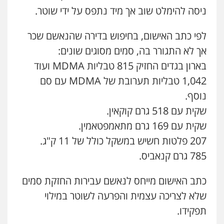
ניסה להימלט שוב אך מיד נתפס על ידי שוטר.
עו"ד שלומי שרון
לפי כתב האישום, בחיפוש בדירה שהנאשם שכר
פלילי
צבאי
מעצרים וחקירות
0547342002
אך לא התגורר בה, סמים מסוגים שונים:
בארון בגדים החזיק 815 טבליות MDMA ועוד
1,042 טבליות תערובת של MDMA עם סם
עו"ד אלון קריטי
פלילי
כלכלי
אלימות
סמים
מעצרים
נוסף.
עו"ד דותן דניאלי
0525544654
שקית עם 518 גרם קוקאין.
פלילי
פשיעה חמורה
צווארון לבן
פשיעה
כלכלית
עורכי דין לענייני אסירים
נוער
שקית עם 169 גרם מתאמפטאמין.
0542442982
207 פלטות חשיש במשקל כולל של 11 ק"ג.
שני אלגרבלי – משרד עורכי דין
פלילי
עורכי דין לענייני אסירים
תעבורה
785 גרם קנאביס.
עו"ד אורנת קמרון
0507120031
פלילי
תעבורה
עורכי דין לענייני אסירים
משפחה
נוער
כתב האישום מייחס לנאשם עבירות החזקת סמים
0505417090
שלא לצריכה עצמית והפרעה לשוטר במילוי
עו"ד רונן בנדל
משפט פלילי
פשיעה חמורה
פלילי
תפקידו.
עו"ד חמאדה מסרי
0524282442