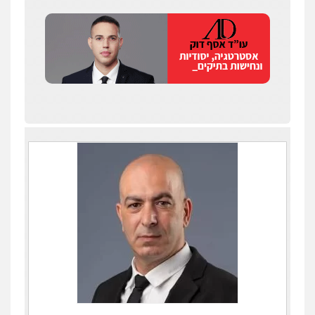
0538788878
עו"ד אסף דוק
פלילי
עבירות מין
סמים והימורים
פשיעה
חמורה
חקירות ומעצרים
צווארון לבן והונאה
0526885006
עו"ד שלי גורביץ – לוי
משפט פלילי
פשיעה חמורה
מעצרים
וחקירות
צבאי
תעבורה
0544218336
עו"ד שגיא אקו
פלילי
מעצרים וחקירות
סמים
עבירות מין
עורכי דין לענייני אסירים
0525279829
אלי אונגר משרד עו"ד
פלילי
פשיעה חמורה
מעצרים
מנהלי
רישוי
עסקים