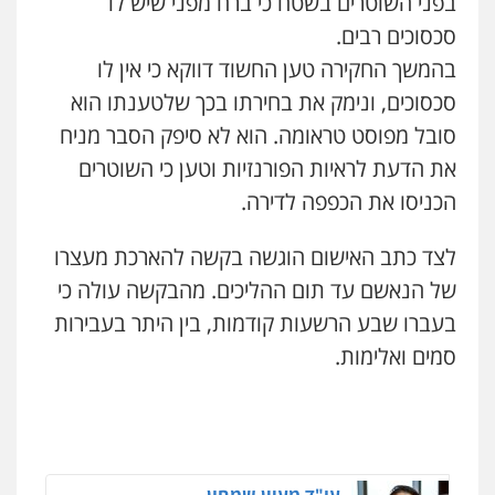
בפני השוטרים בשטח כי ברח מפני שיש לו
0526885006
פלילי
פשיעה חמורה
קטינים
אלימות
סמים
עבירות מין
סכסוכים רבים.
0523647066
בהמשך החקירה טען החשוד דווקא כי אין לו
עו"ד שלי גורביץ – לוי
משפט פלילי
פשיעה חמורה
מעצרים
סכסוכים, ונימק את בחירתו בכך שלטענתו הוא
וחקירות
צבאי
תעבורה
קורל קרוז – עורך דין פלילי
סובל מפוסט טראומה. הוא לא סיפק הסבר מניח
0544218336
משפט פלילי
את הדעת לראיות הפורנזיות וטען כי השוטרים
0545437431
עו"ד שגיא אקו
הכניסו את הכפפה לדירה.
פלילי
מעצרים וחקירות
סמים
עבירות מין
עורכי דין לענייני אסירים
עו"ד עלי סעדי
לצד כתב האישום הוגשה בקשה להארכת מעצרו
0525279829
פלילי
פשיעה חמורה
ליווי וייצוג בחקירות
ומעצרים
של הנאשם עד תום ההליכים. מהבקשה עולה כי
0508824984
בעברו שבע הרשעות קודמות, בין היתר בעבירות
אלי אונגר משרד עו"ד
פלילי
פשיעה חמורה
מעצרים
מנהלי
רישוי
סמים ואלימות.
עסקים
עו"ד תומר בנישתי
0507302623
פלילי
מעצרים וחקירות
צווארון לבן
פשיעה
חמורה
0546657865
לוי מלאך דדון – משרד עו"ד
פלילי
פשיעה חמורה
מעצרים וחקירות