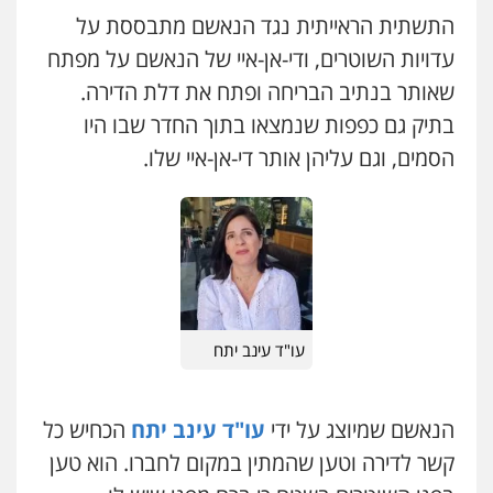
תעבורה
התשתית הראייתית נגד הנאשם מתבססת על
0526631970
עדויות השוטרים, ודי-אן-איי של הנאשם על מפתח
מנשה, אלמוג – עורכי דין
פלילי
עבירות תנועה
צווארון לבן
תעבורה
שאותר בנתיב הבריחה ופתח את דלת הדירה.
עורכי דין לענייני אסירים
מעצרים וחקירות
עו"ד אייל אביטל
בתיק גם כפפות שנמצאו בתוך החדר שבו היו
0546470989
פלילי
פשיעה חמורה
מעצרים וחקירות
הסמים, וגם עליהן אותר די-אן-איי שלו.
0544712201
ויקי שמואל – משרד עו"ד
פלילי
משפט פלילי
כבריאן, מזר – משרד עורכי דין
0528959600
פלילי
מעצרים וחקירות
0543986802
עו"ד זוהר ארבל
פלילי
פשיעה חמורה
מעצרים וחקירות
קטינים
עו"ד עינב יתח
עו"ד בועז קניג
0538788878
פלילי
משפחה
כלכלי
צבאי
0507003001
הנאשם שמיוצג על ידי
עו"ד עינב יתח
הכחיש כל
עו"ד אסף דוק
פלילי
עבירות מין
סמים והימורים
פשיעה
קשר לדירה וטען שהמתין במקום לחברו. הוא טען
חמורה
חקירות ומעצרים
צווארון לבן והונאה
עו"ד אבי כהן