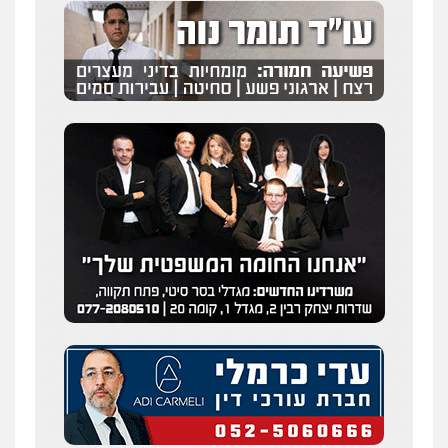
עו"ד רונן בנדל
משפט פלילי
פשיעה חמורה
פלילי
0524282442
מנשה, אלמוג – עורכי דין
פלילי
עבירות תנועה
צווארון לבן
תעבורה
עורכי דין לענייני אסירים
מעצרים וחקירות
0546470989
ויקי שמואל – משרד עו"ד
פלילי
משפט פלילי
0528959600
עו"ד זוהר ארבל
פלילי
פשיעה חמורה
מעצרים וחקירות
קטינים