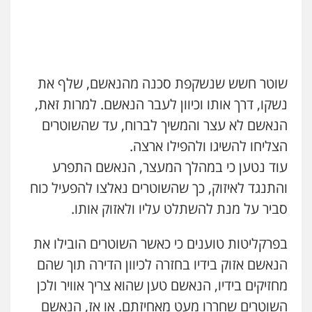
עו"ד שאדי דבאח
פלילי
פשיעה כלכלית
תעבורה
0505643689
שוטר חשש שנשקפת סכנה מהנאשם, שלף את
נשקו, דרך אותו וכיוון לעבר הנאשם. למרות זאת,
עו"ד רעות שמחון
הנאשם לא עצר והמשיך לברוח, עד שהשוטרים
פלילי
אסירים
תעבורה
0507623810
הצליחו להשיגו ולהפילו ארצה.
עוד נטען כי במהלך המעצר, הנאשם התפרע
עו"ד שנהב אילון
והתנגד לאיזוק, כך שהשוטרים נאלצו להפעיל כוח
פלילי
פשיעה חמורה
חקירות ומעצרים
סביר על מנת להשתלט עליו ולאזוק אותו.
נוער
עורכי דין לענייני אסירים
תעבורה
0549475678
בפרקליטות טוענים כי כאשר השוטרים הובילו את
הנאשם אזוק בידיו בחזרה לכיוון הדירה תוך שהם
עו"ד יצחק איצקוביץ'
מחזיקים בידיו, הנאשם טען שהוא צריך אוויר ולכן
פלילי
פשיעה חמורה
צווארון לבן
0526655833
השוטרים שחררו מעט מאחיזתם. או אז, הנאשם