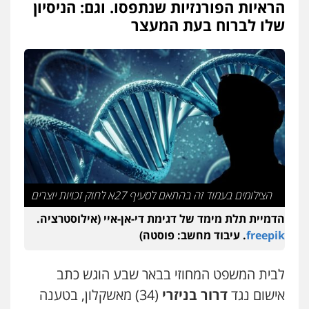
הראיות הפורנזיות שנתפסו. וגם: הניסיון
עו"ד משה פלמור
פלילי
כלכלי
צווארון לבן
עורכי דין לענייני
שלו לברוח בעת המעצר
אסירים
0549732303
עו"ד עמית רוזנצויג
משפט פלילי
דיני תעבורה
0532700200
עו"ד אור בן שאנן
פלילי
מעצרים וחקירות
הצילומים בעמוד זה בהתאם לסעיף 27א לחוק זכויות יוצרים
0549199449
הדמיית תלת מימד של דגימת די-אן-איי (אילוסטרציה.
freepik
. עיבוד מחשב: פוסטה)
עו"ד מוחמד רחאל
פלילי
פשיעה חמורה
צווארון לבן
צבאי
מעצרים וחקירות
לבית המשפט המחוזי בבאר שבע הוגש כתב
0502228917
אישום נגד
דרור בניזרי
(34) מאשקלון, בטענה