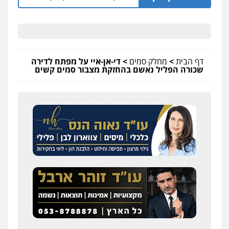
דף הבית
>
מחלק סמים
>
די-אן-איי על מפתח לדירה
שכורה הפליל נאשם בהחזקת מצבור סמים קשים
עו"ד אלון קריטי
פלילי
כלכלי
אלימות
סמים
מעצרים
0525544654
שני אלגרבלי – משרד עורכי דין
פלילי
עורכי דין לענייני אסירים
תעבורה
0507120031