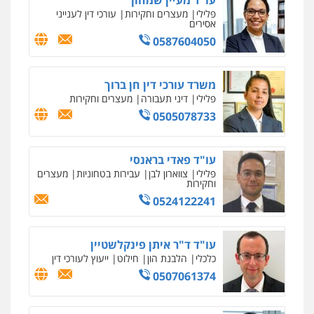
עו"ד מעיין שמחון
0544231863
פלילי
מעצרים וחקירות
עורכי דין לענייני
אסירים
0587604050
עו"ד שאדי כבהא
פלילי
עורכי דין לענייני אסירים
משרד עורכי דין חן ברוך
0525556970
פלילי
דיני תעבורה
מעצרים וחקירות
0505078733
עו"ד קארין לגטיוי
פלילי
פשיעה חמורה
מעצרים וחקירות
עו"ד פאדי בראנסי
0507446995
פלילי
צווארון לבן
עבירות בטחוניות
מעצרים
וחקירות
0524122241
עו"ד אלינור טל
עבירות פליליות
משפט מנהלי
עתירות
אסירים
ועדות שחרורים
עו"ד ד"ר איתן פינקלשטיין
0523823782
כלכלי
הלבנת הון
חילוט
ייעוץ לעורכי דין
0507061374
עו"ד אמיר כהן
פלילי
מעצרים וחקירות
תעבורה