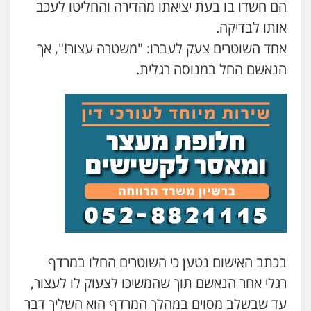
הם חשדו בו בעת יציאתו מהדירה והחליטו לעכב
עו"ד ראוף נג'אר
אותו לבדיקה.
פלילי
עורכי דין לענייני אסירים
מעצרים
סמים
רכוש
אחד השוטרים צעק לעברו: "משטרה עצור!", אך
0548009246
הנאשם החל במנוסה רגלית.
עו"ד אלון ארז
פלילי
צבאי
סמים
אלימות במשפחה
צווארון
לבן
0507368203
עו"ד לימור רוט חזן
פלילי
מעצרים
צווארון לבן
פשיעה חמורה
0523407232
עו"ד אשרף שחאדה
בכתב האישום נטען כי השוטרים החלו במרדף
פלילי
פשיעה חמורה
מעצרים וחקירות
תעבורה
רגלי אחר הנאשם תוך שהמשיכו לצעוק לו לעצור,
0549535659
עד שבשלב מסוים במהלך המרדף הוא השליך דבר