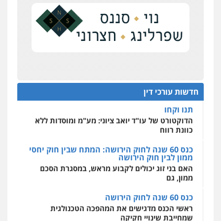
העונש לעורך דין שהורשע בדיווח כוזב על עסקת
צילום עורכי דין
שירותים מקצועיים לעורכי
דין
נדל"ן
0504578527
על סדר היום
כנס תובענות ייצוגיות: "בעקבות ה-AI התפתח טרנד
רונן הלל – מוניטין
תביעות הגנת הפרטיות"
מחיקת כתבות מגוגל ודחיקת אזכורים
שליליים
שירותים מקצועיים לעורכי דין
מחוז מרכז לפני הכנסת
0522508109
כנס תביעות ייצוגיות: הדילמה בין זכויות צרכנים
להגנה על עסקים קטנים
חדשות עורכי דין
אחסון אתרים
תנו וקחו
מהירות
הגנה
גיבוי
תמיכה
שירותים
מקצועיים לעורכי דין
הדוקטורט של עו"ד יואב ציוני: מע"מ ומוסדות ללא
כוונת רווח
כנס 60 שנה לחוק הירושה: המתח שבין חוק יחסי
ממון לבין חוק הירושה
מרכז התחלה חדשה
האם בני זוג יכולים לקבוע מראש, במסגרת הסכם
אסירים
עבירות מין
שירותים מקצועיים
לעורכי דין
ממון, גם
0544500346
כנס 60 שנה לחוק הירושה
ראשי הכנס מדגישים את המהפכה הטכנולגית
שמחייבת שינויי חקיקה