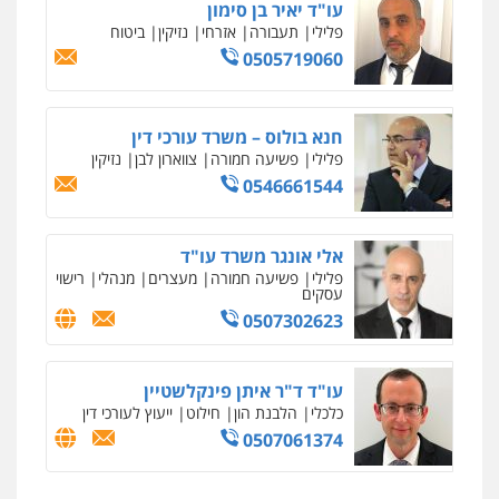
עו"ד יאיר בן סימון
פלילי
תעבורה
אזרחי
נזיקין
ביטוח
0505719060
מרכז התחלה חדשה
אסירים
עבירות מין
שירותים מקצועיים
לעורכי דין
חנא בולוס – משרד עורכי דין
0544500346
פלילי
פשיעה חמורה
צווארון לבן
נזיקין
0546661544
מאיה בלום, עו"ס, טיפול ושיקום
טיפול בהתמכרויות
שירותים מקצועיים
לעורכי דין
אלי אונגר משרד עו"ד
0504062539
פלילי
פשיעה חמורה
מעצרים
מנהלי
רישוי
עסקים
0507302623
עו"ד ד"ר אבי שקד
עבירות כלכליות
הלבנת הון
חילוטים
עבירות פליליות
עו"ד ד"ר איתן פינקלשטיין
0544385337
כלכלי
הלבנת הון
חילוט
ייעוץ לעורכי דין
0507061374
איתי חקירות – שירותים לעורכי דין
חקירות פרטיות
חקירות כלכליות
חקירות
אישות
איתורים