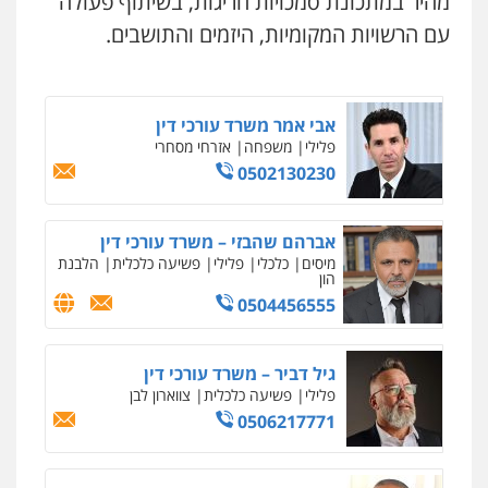
מהיר במתכונת סמכויות חריגות, בשיתוף פעולה
נדל"ן / עסקים
משפחה
תעבורה
כלכלי
הוצאה לפועל
עם הרשויות המקומיות, היזמים והתושבים.
0545402829
אבי אמר משרד עורכי דין
פלילי
משפחה
אזרחי מסחרי
0502130230
ניר קידר – צלם
צילום עורכי דין
שירותים מקצועיים לעורכי
דין
אברהם שהבזי – משרד עורכי דין
0504578527
מיסים
כלכלי
פלילי
פשיעה כלכלית
הלבנת
הון
0504456555
רונן הלל – מוניטין
מחיקת כתבות מגוגל ודחיקת אזכורים
שליליים
שירותים מקצועיים לעורכי דין
גיל דביר – משרד עורכי דין
0522508109
פלילי
פשיעה כלכלית
צווארון לבן
0506217771
אחסון אתרים
מהירות
הגנה
גיבוי
תמיכה
שירותים
מקצועיים לעורכי דין