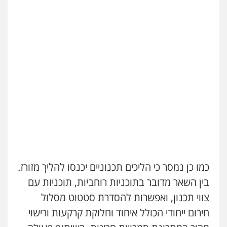
פלילי
תעבורה
אזרחי
נזיקין
ביטוח
0505719060
חנא בולוס – משרד עורכי דין
פלילי
פשיעה חמורה
צווארון לבן
נזיקין
0546661544
אלי אונגר משרד עו"ד
פלילי
פשיעה חמורה
מעצרים
מנהלי
רישוי
עסקים
0507302623
כמו כן נמסר כי הליכים תכנוניים יכנסו להליך מזורז.
עו"ד ד"ר איתן פינקלשטיין
כלכלי
הלבנת הון
חילוט
ייעוץ לעורכי דין
בין השאר מדובר בתוכניות רוחביות, תוכניות עם
0507061374
צווי תכנון, ואפשרות להסדרת סטטוט מסלול
חירום ייחודי הכולל איחוד וחלוקת קרקעות ורישוי
מצגר ושות', חברת עורכי דין