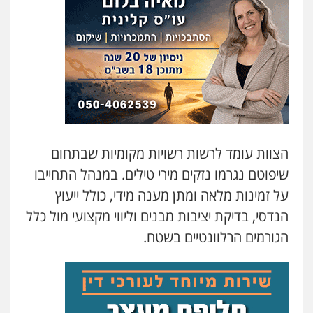
הצוות עומד לרשות רשויות מקומיות שבתחום
שיפוטם נגרמו נזקים מירי טילים. במנהל התחייבו
על זמינות מלאה ומתן מענה מידי, כולל ייעוץ
הנדסי, בדיקת יציבות מבנים וליווי מקצועי מול כלל
עו"ד ד"ר איתן פינקלשטיין
הגורמים הרלוונטיים בשטח.
כלכלי
הלבנת הון
חילוט
ייעוץ לעורכי דין
0507061374
מצגר ושות', חברת עורכי דין
נדל"ן / עסקים
משפחה
תעבורה
כלכלי