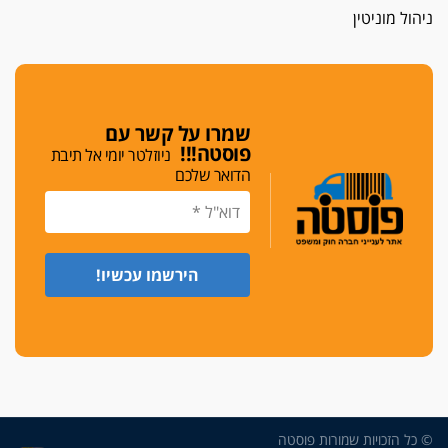
חג שמח
ניהול מוניטין
כפר מנדא: עורך דין נעצר בחשד להחזקת שני אקדח
גלוק
די לאלימות
פאנל הלשכה על האלימות: "כישלון שמתחיל בחינוך
ונגמר במשטרה"
שמרו על קשר עם
פוסטה!!!
ניוזלטר יומי אל תיבת
מנכ"ל עכשיו
הדואר שלכם
בימ"ש מחוזי: החלטת עמית בכר לדחות מינוי מנכ"ל
חדש ללשכה אינה סבירה
משפחה ופוליטיקה
עו"ד גלעד מנשה ויאיר בכורו חגגו בר מצווה, שרי
הליכוד הפציצו
אתיקה בהקפאה
הקדנציה החוקית של ועדות האתיקה הסתיימה
והלשכה מצאה פתרון מאולתר
הזעקה
עשרות עורכי דין הפגינו בחיפה: "דמנו אינו הפקר,
© כל הזכויות שמורות פוסטה
דורשים הגנה וביטחון"