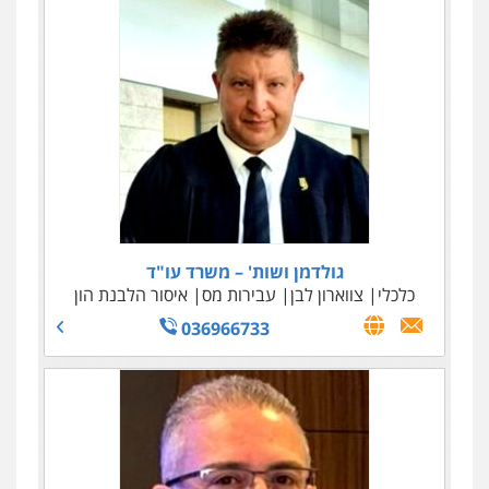
גולדמן ושות' – משרד עו"ד
כלכלי
צווארון לבן
עבירות מס
איסור הלבנת הון
036966733