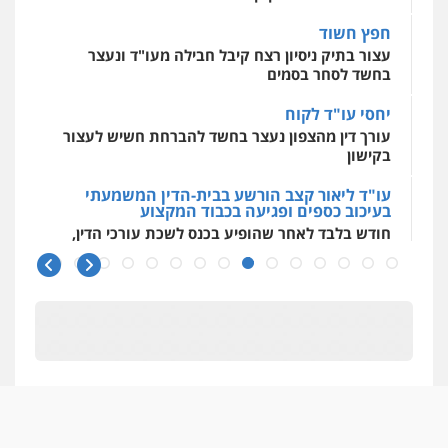
חפץ חשוד
עצור בתיק ניסיון רצח קיבל חבילה מעו"ד ונעצר
בחשד לסחר בסמים
יחסי עו"ד לקוח
עורך דין מהצפון נעצר בחשד להברחת חשיש לעצור
בקישון
עו"ד ליאור קצב הורשע בבית-הדין המשמעתי
בעיכוב כספים ופגיעה בכבוד המקצוע
חודש בלבד לאחר שהופיע בכנס לשכת עורכי הדין,
קצב הורשע
10 מיליון
עורך-דין חשוד בהעלמת הכנסות והתחמקות ממס
רכישה
קטינים בסביבה מנוכרת
"ניכור הורי מכת מדינה": איך מתמודדים עם
ההשלכות ההרסניות של התופעה?