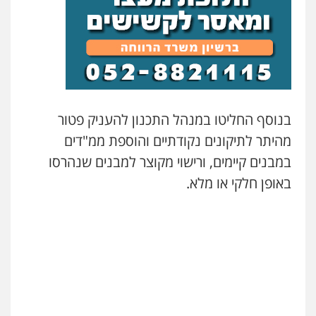
הוצאה לפועל
0545402829
אבי אמר משרד עורכי דין
פלילי
משפחה
אזרחי מסחרי
0502130230
בנוסף החליטו במנהל התכנון להעניק פטור
מהיתר לתיקונים נקודתיים והוספת ממ"דים
אברהם שהבזי – משרד עורכי דין
מיסים
כלכלי
פלילי
פשיעה כלכלית
הלבנת
במבנים קיימים, ורישוי מקוצר למבנים שנהרסו
הון
באופן חלקי או מלא.
0504456555
גיל דביר – משרד עורכי דין
פלילי
פשיעה כלכלית
צווארון לבן
0506217771
עו"ד יאיר בן סימון