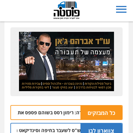
כל המבזקים
הבהרה: רימון רסס בשוהם פספס את היעד ופגע בבית
06.08 | 22
צווארון לבן
כתב אישום: יו"ר ש"ס לשעבר בחיפה וסינדיקאט ההלוואות של 