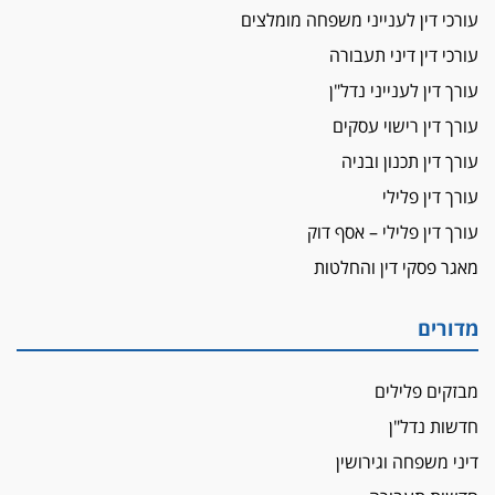
עורכי דין לענייני משפחה מומלצים
על המידתיות
ביה"ד המשמעתי ביטל השעיה לצמיתות של
עורכי דין דיני תעבורה
עורכת-דין שהביעה שמחה ב-7 באוקטובר
עורך דין לענייני נדל"ן
אשם
עורך דין רישוי עסקים
עו"ד הלל בבייב הורשע בהונאת עשרות לקוחות,
עורך דין תכנון ובניה
ההסדר: 7-9 שנות מאסר
עורך דין פלילי
דין ומקרקעין
עורך דין פלילי – אסף דוק
עורך דין ברמת השרון נחקר בחשד למרמה בעסקת
נדל"ן
מאגר פסקי דין והחלטות
"אני מכינה 5-6 ג'וינטים ביום"
תובעת משטרתית פוטרה בחשד לעישון סמים
מדורים
שנחשף בפעילות בלשים בטלגרם
לא בכל יום
מבזקים פלילים
עו"ד שרון נהרי חיתן את בנו הבכור דניאל
חדשות נדל"ן
הכנסת אישרה
דיני משפחה וגירושין
הגבלת שכר טרחה בייצוג נכי צה"ל ונפגעי פעולות