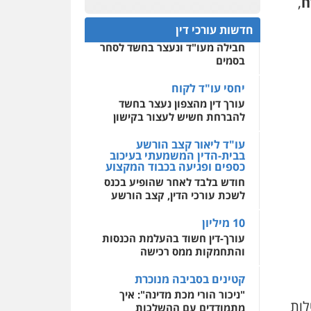
ח
,
פלילי
אסירים
חקירות
ומעצרים
סייבר
ניהול
חפץ חשוד
0522508109
משברים פליליים
חדשות עורכי דין
עצור בתיק ניסיון רצח קיבל
חבילה מעו"ד ונעצר בחשד לסחר
אחסון אתרים
0506355388
בסמים
מהירות
הגנה
גיבוי
תמיכה
שירותים מקצועיים
לעורכי דין
יחסי עו"ד לקוח
עו"ד דרוויש נאשף
עורך דין מהצפון נעצר בחשד
פלילי
פשיעה חמורה
זכויות
אדם
להברחת חשיש לעצור בקישון
מרכז התחלה חדשה
0527448141
אסירים
עבירות מין
עו"ד ליאור קצב הורשע
שירותים מקצועיים לעורכי
בבית-הדין המשמעתי בעיכוב
דין
כספים ופגיעה בכבוד המקצוע
חליל ביאדי – משרד
עורכי דין
חודש בלבד לאחר שהופיע בכנס
0544500346
פלילי
דיני תעבורה
מעצרים
לשכת עורכי הדין, קצב הורשע
וחקירות
פשיעה חמורה
אסירים
10 מיליון
0509636895
עורך-דין חשוד בהעלמת הכנסות
והתחמקות ממס רכישה
עו"ד איהאב זבידאת
פלילי
פשיעה חמורה
ארגוני
קטינים בסביבה מנוכרת
פשע
עבירות המתה
עבירות מין
"ניכור הורי מכת מדינה": איך
לות
מתמודדים עם ההשלכות