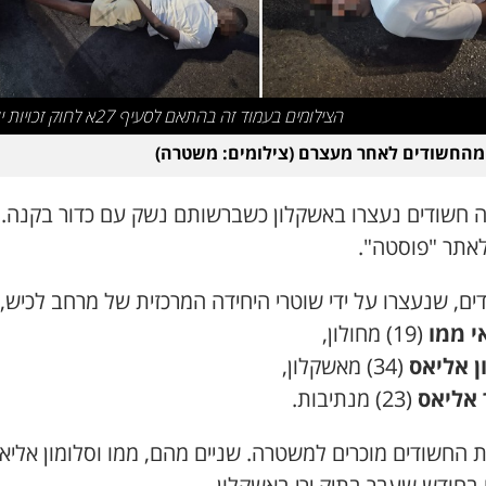
הצילומים בעמוד זה בהתאם לסעיף 27א לחוק זכויות יוצרים
מהחשודים לאחר מעצרם (צילומים: משטרה)
 חשודים נעצרו באשקלון כשברשותם נשק עם כדור בקנה. 
לאתר "פוסטה".
ם, שנעצרו על ידי שוטרי היחידה המרכזית של מרחב לכיש,
י ממו
(19) מחולון,
ן אליאס
(34) מאשקלון,
 אליאס
(23) מנתיבות.
 החשודים מוכרים למשטרה. שניים מהם, ממו וסלומון אליא
 בחודש שעבר בתיק ירי באשקלון.