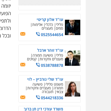
יזומה 
עו"ד שלי גורביץ – לוי
הפועל
משפט פלילי
פשיעה
חמורה
מעצרים וחקירות
ולתפי
צבאי
תעבורה
הדרומי
0544218336
ובכל מ
משרד עורכי דין חן ברוך
פלילי
דיני תעבורה
מעצרים
וחקירות
0505078733
משרד עורכי דין טאי
שרקי
פלילי
אסירים
תעבורה
מרב"ד
0547556464
עו"ד אילן אלימלך
פלילי
פשיעה חמורה