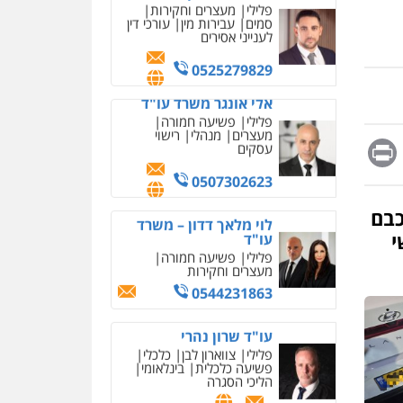
מחיקת כתבות מגוגל
0525279829
ודחיקת אזכורים שליליים
שירותים מקצועיים לעורכי
אלי אונגר משרד עו"ד
דין
פלילי
פשיעה חמורה
מעצרים
מנהלי
רישוי
0522508109
עסקים
אחסון אתרים
0507302623
מהירות
הגנה
גיבוי
Messag
Print
Fa
E
תמיכה
שירותים מקצועיים
לוי מלאך דדון – משרד
לעורכי דין
עו"ד
פלילי
פשיעה חמורה
מעצרים וחקירות
כבם
מרכז התחלה חדשה
0544231863
אסירים
עבירות מין
י
שירותים מקצועיים לעורכי
דין
עו"ד שרון נהרי
פלילי
צווארון לבן
כלכלי
0544500346
פשיעה כלכלית
בינלאומי
הליכי הסגרה
מאיה בלום, עו"ס,
טיפול ושיקום
טיפול בהתמכרויות
שירותים מקצועיים לעורכי
עו"ד מעיין שמחון
דין
פלילי
מעצרים וחקירות