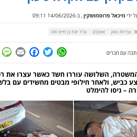
 ידי
מיכאל פרוסמושקין
, ב-14/06/2026 09:11
ת
עבירות נשק
אשקלון
עו"ד יונת בן חיים חמו
e
cebook
mail
WhatsApp
Twitter
בה עם חברים
המשטרה, השלושה עוררו חשד כאשר עצרו את ר
ע כביש, ולאחר חילופי מבטים מחשידים עם בלש
ה – ניסו להימלט