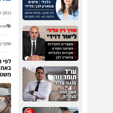
נכתב על
תגיו
שתף כת
לפי 
באמצ
משטר