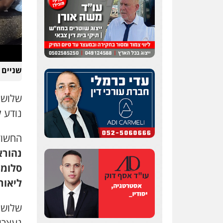
שניים 
שלושה
נודע 
החשודי
נהורא
סלומו
ליאור
שלושת
נעצרו