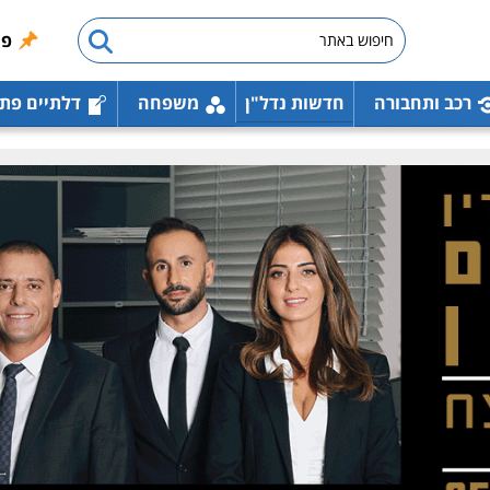
פו
רכב ותחבורה
חדשות נדל"ן
משפחה
דלתיים פת