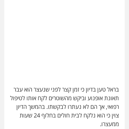
דוד אפרים משרד עורכי דין
פלילי
צווארון לבן
מס הכנסה
מע"מ
0506209859
עדי כרמלי – חברת עו"ד
פלילי
כלכלי
עורכי דין לענייני אסירים
0525060666
גיא זהבי משרד עורכי דין
פלילי
משפחה
בראל טען בדיון כי זמן קצר לפני שנעצר הוא עבר
503456449
תאונת אופנוע וביקש מהשוטרים לקח אותו לטיפול
רפואי, אך הם לא נעתרו לבקשתו. בהמשך הדיון
עו"ד איהאב ג'לג'ולי
פלילי
מעצרים וחקירות
עורכי דין לענייני
צוין כי הוא נלקח לבית חולים בחלוף 24 שעות
אסירים
ממעצרו.
0505216700