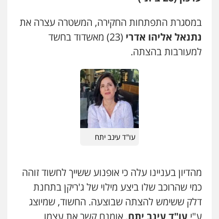
עו"ד אבי כהן
במסגרת התפתחות החקירה, המשטרה עצרה את
פלילי
פשיעה חמורה
קטינים
אלימות
נתנאל אליהו אדרי
(23) מאשדוד בחשד
סמים
עבירות מין
0523647066
למעורבות בהצתה.
ויקי שמואל – משרד עו"ד
פלילי
משפט פלילי
0528959600
קורל קרוז – עורך דין פלילי
עו"ד עינב יתח
משפט פלילי
0545437431
מהדיון בעניינו עלה כי אופנוע ששייך לחשוד זוהה
כמי שהרוכב שלו ביצע מילוי של ג'ריקן בתחנת
עו"ד עלי סעדי
פלילי
פשיעה חמורה
ליווי וייצוג בחקירות
דלק ששימש להצתה שבוצעה. החשוד, שמיוצג
ומעצרים
0508824984
ע"י
עו"ד עינב יתח
, אומנם קשר את עצמו