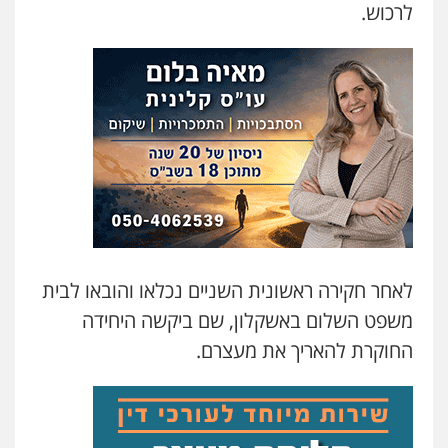
לרכוש.
משרד עורכי דין טאי שרקי
פלילי
אסירים
תעבורה
מרב"ד
0547556464
עו"ד אילן אלימלך
פלילי
פשיעה חמורה
תעבורה
אסירים
0522992110
עו"ד שאדי נאטור
פלילי
פשיעה חמורה
מעצרים וחקירות
לאחר חקירה ראשונית השניים נכלאו והובאו לבית
0509230800
משפט השלום באשקלון, שם ביקשה היחידה
החוקרת להאריך את מעצרם.
גיל דביר – משרד עורכי דין
פלילי
פשיעה כלכלית
צווארון לבן
0506217771