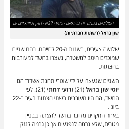
עו"ד אסף דוק
פלילי
עבירות מין
סמים והימורים
פשיעה
חמורה
חקירות ומעצרים
צווארון לבן והונאה
0526885006
הצילומים בעמוד זה בהתאם לסעיף 27א לחוק זכויות יוצרים
שון בראל (רשתות חברתיות)
עו"ד שלי גורביץ – לוי
משפט פלילי
פשיעה חמורה
מעצרים
וחקירות
צבאי
תעבורה
שלושה צעירים, בשנות ה-20 לחייהם, בהם שניים
0544218336
שמוכרים היטב למשטרה, נעצרו בחשד למעורבות
בהצתות.
משרד עורכי דין חן ברוך
פלילי
דיני תעבורה
מעצרים וחקירות
השניים שנעצרו על ידי שוטרי תחנת אשדוד הם
0505078733
יוסי שון בראל
(21) ו
רועי דמתי
(21). לפי
החשד, הם היו מעורבים בשתי הצתות בעיר ב-22
עו"ד קארין לגטיוי
ביוני.
פלילי
פשיעה חמורה
מעצרים וחקירות
באחד המקרים מדובר בחשד להצתה בבניין
0507446995
מגורים, שלא גרמה לנפגעים אך כן גרמה לנזק