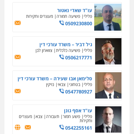
פלילי
פשע חמור
תעבורה
צבא
מעצרים
וחקירות
0542255161
גל דהן – משרד עורך דין פלילי
פלילי
פשיעה חמורה
סמים
מעצרים
וחקירות
0544723840
עו"ד ראוף נג'אר
פלילי
עורכי דין לענייני אסירים
מעצרים
סמים
רכוש
0548009246
דוד אפרים משרד עורכי דין
פלילי
צווארון לבן
מס הכנסה
מע"מ
0506209859
עדי כרמלי – חברת עו"ד