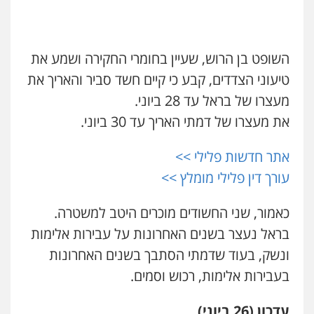
עו"ד רונן בנדל
עו"ד זוהר ארבל
משפט פלילי
פשיעה חמורה
פלילי
פלילי
פשיעה חמורה
מעצרים וחקירות
קטינים
השופט בן הרוש, שעיין בחומרי החקירה ושמע את
0524282442
0538788878
טיעוני הצדדים, קבע כי קיים חשד סביר והאריך את
מעצרו של בראל עד 28 ביוני.
כבריאן, מזר – משרד עורכי דין
עו"ד אסף דוק
את מעצרו של דמתי האריך עד 30 ביוני.
פלילי
מעצרים וחקירות
פלילי
עבירות מין
סמים והימורים
פשיעה
חמורה
חקירות ומעצרים
צווארון לבן והונאה
0543986802
0526885006
אתר חדשות פלילי >>
עורך דין פלילי מומלץ >>
עו"ד בועז קניג
פלילי
משפחה
כלכלי
צבאי
כאמור, שני החשודים מוכרים היטב למשטרה.
0507003001
בראל נעצר בשנים האחרונות על עבירות אלימות
ונשק, בעוד שדמתי הסתבך בשנים האחרונות
מנשה, אלמוג – עורכי דין
בעבירות אלימות, רכוש וסמים.
פלילי
עבירות תנועה
צווארון לבן
תעבורה
עורכי דין לענייני אסירים
מעצרים וחקירות
0546470989
עדכון (26 ביוני)