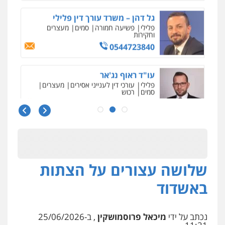
פלילי
כלכלי
עורכי דין לענייני אסירים
0525060666
גיא זהבי משרד עורכי דין
פלילי
משפחה
503456449
עו"ד איהאב ג'לג'ולי
פלילי
מעצרים וחקירות
עורכי דין לענייני
אסירים
0505216700
שלושה עצורים על הצתות
אייל בן שושן, עורך דין פלילי
פלילי
מעצרים וחקירות
פשיעה חמורה
באשדוד
נוער
רישום פלילי
0522763105
נכתב על ידי
מיכאל פרוסמושקין
, ב-25/06/2026