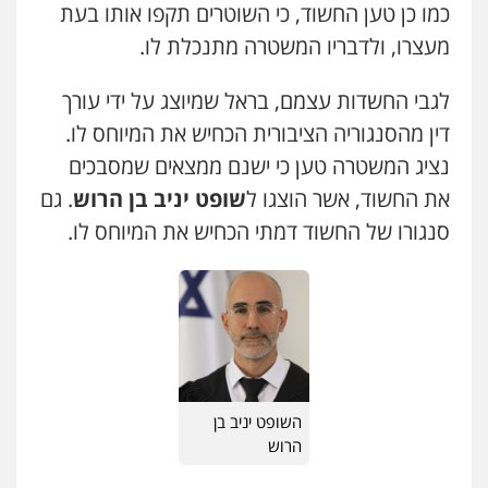
כמו כן טען החשוד, כי השוטרים תקפו אותו בעת
אייל בן שושן, עורך דין פלילי
מעצרו, ולדבריו המשטרה מתנכלת לו.
פלילי
מעצרים וחקירות
פשיעה חמורה
נוער
רישום פלילי
לגבי החשדות עצמם, בראל שמיוצג על ידי עורך
0522763105
דין מהסנגוריה הציבורית הכחיש את המיוחס לו.
נציג המשטרה טען כי ישנם ממצאים שמסבכים
עו"ד שלומי שרון
פלילי
צבאי
מעצרים וחקירות
את החשוד, אשר הוצגו ל
שופט יניב בן הרוש
. גם
0547342002
סנגורו של החשוד דמתי הכחיש את המיוחס לו.
עו"ד אלון קריטי
פלילי
כלכלי
אלימות
סמים
מעצרים
0525544654
עו"ד אייל אביטל
עו"ד דפנה לביא
השופט יניב בן
פלילי
פשיעה חמורה
מעצרים וחקירות
משפחה
גישור
הרוש
0544712201
0507206063