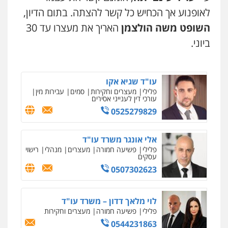
לאופנוע אך הכחיש כל קשר להצתה. בתום הדיון,
עו"ד תומר בנישתי
השופט משה הולצמן
האריך את מעצרו עד 30
פלילי
מעצרים וחקירות
צווארון לבן
פשיעה
חמורה
ביוני.
0546657865
עו"ד שגיא אקו
פלילי
מעצרים וחקירות
סמים
עבירות מין
עורכי דין לענייני אסירים
0525279829
אלי אונגר משרד עו"ד
פלילי
פשיעה חמורה
מעצרים
מנהלי
רישוי
עסקים
0507302623
לוי מלאך דדון – משרד עו"ד
פלילי
פשיעה חמורה
מעצרים וחקירות
0544231863