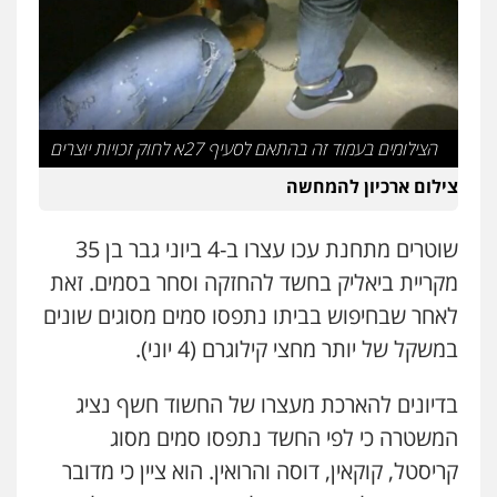
עו"ד אריה פטר
לשעבר סגן מנהל המחלקה הפלילית
בפרקליטות המדינה
0506217994
הצילומים בעמוד זה בהתאם לסעיף 27א לחוק זכויות יוצרים
משרד עורכי דין פארס פלאח
פלילי
צבאי
צווארון לבן והונאה
ביטוח לאומי
צילום ארכיון להמחשה
0549911449
שוטרים מתחנת עכו עצרו ב-4 ביוני גבר בן 35
עו"ד עידית שינו-אמיתי
מקריית ביאליק בחשד להחזקה וסחר בסמים. זאת
פלילי
עורכי דין לענייני אסירים
פשיעה
לאחר שבחיפוש בביתו נתפסו סמים מסוגים שונים
חמורה
מעצרים וחקירות
0507587013
במשקל של יותר מחצי קילוגרם (4 יוני).
בדיונים להארכת מעצרו של החשוד חשף נציג
עו"ד יאיר בן סימון
פלילי
תעבורה
אזרחי
נזיקין
ביטוח
המשטרה כי לפי החשד נתפסו סמים מסוג
0505719060
קריסטל, קוקאין, דוסה והרואין. הוא ציין כי מדובר