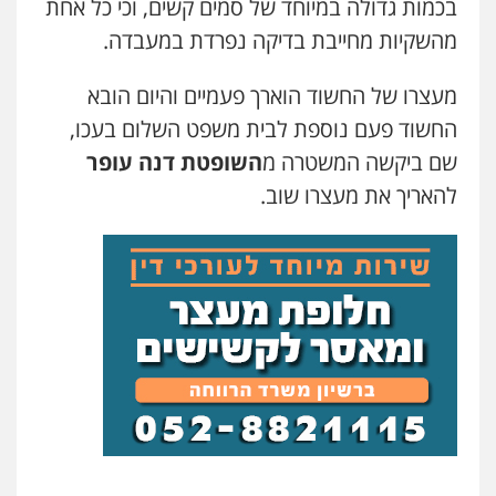
בכמות גדולה במיוחד של סמים קשים, וכי כל אחת
מהשקיות מחייבת בדיקה נפרדת במעבדה.
עו"ד נס בן נתן
פלילי
כלכלי
פשיעה חמורה
נוער
0505555110
מעצרו של החשוד הוארך פעמיים והיום הובא
החשוד פעם נוספת לבית משפט השלום בעכו,
שם ביקשה המשטרה מ
השופטת דנה עופר
עו"ד דניאל דרוביצקי
פלילי
משפחה
צבאי
להאריך את מעצרו שוב.
0526409925
עו"ד משה פלמור
פלילי
כלכלי
צווארון לבן
עורכי דין לענייני
אסירים
0549732303
עו"ד עמית רוזנצויג
משפט פלילי
דיני תעבורה
0532700200