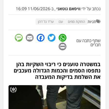
עו"ד יפעת שוורץ סיל
נכתב על ידי
וויסאם גוטאני
, ב-11/06/2026 16:09
פלילי
תעבורה
0523379525
תגיות
החזקת סמים
עכו
עו"ד גל דהן
עו"ד אליה חן ברק
sage
Facebook
Email
WhatsApp
Twitter
פלילי
פשיעה חמורה
ליווי וייצוג בחקירות
ומעצרים
אסירים
נוער
שתף כתבה עם
Print
חברים
0525914163
עו"ד שאדי נאטור
במשטרה טוענים כי ריבוי השקיות בהן
פלילי
פשיעה חמורה
מעצרים וחקירות
נתפסו הסמים והכמות הגדולה מעכבים
0509230800
את השלמת בדיקות המעבדה
גיל דביר – משרד עורכי דין
פלילי
פשיעה כלכלית
צווארון לבן
0506217771