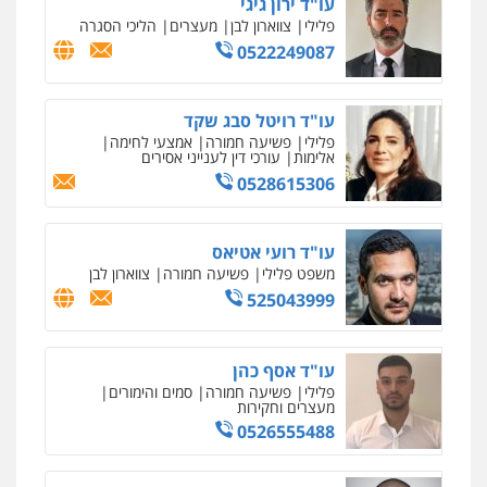
עו"ד ירון גיגי
פלילי
צווארון לבן
מעצרים
הליכי הסגרה
0522249087
עו"ד רויטל סבג שקד
פלילי
פשיעה חמורה
אמצעי לחימה
אלימות
עורכי דין לענייני אסירים
0528615306
עו"ד רועי אטיאס
משפט פלילי
פשיעה חמורה
צווארון לבן
525043999
עו"ד אסף כהן
פלילי
פשיעה חמורה
סמים והימורים
מעצרים וחקירות
0526555488