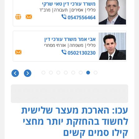
משרד עורכי דין טאי שרקי
פלילי
אסירים
תעבורה
מרב"ד
0547556464
אבי אמר משרד עורכי דין
פלילי
משפחה
אזרחי מסחרי
0502130230
חליל ביאדי – משרד עורכי דין
פלילי
דיני תעבורה
מעצרים וחקירות
פשיעה חמורה
אסירים
0509636895
עכו: הארכת מעצר שלישית
עו"ד איהאב זבידאת
פלילי
פשיעה חמורה
ארגוני פשע
עבירות
לחשוד בהחזקת יותר מחצי
המתה
עבירות מין
0509930581
קילו סמים קשים