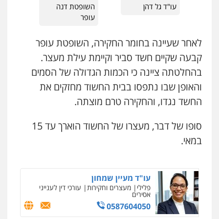
עו"ד גל דהן
השופטת דנה
קורל קרוז – עורך דין פלילי
עופר
משפט פלילי
עו"ד לימור רוט חזן
0545437431
פלילי
מעצרים
צווארון לבן
פשיעה חמורה
לאחר שעיינה בחומר החקירה, השופטת עופר
0523407232
קבעה שקיים חשד סביר וקיימת עילת מעצר.
עו"ד עלי סעדי
בהחלטתה ציינה כי הכמות הגדולה של הסמים
פלילי
פשיעה חמורה
ליווי וייצוג בחקירות
עו"ד אשרף שחאדה
ומעצרים
והאופן שבו נתפסו בבית החשוד מחזקים את
פלילי
פשיעה חמורה
מעצרים וחקירות
0508824984
תעבורה
החשד נגדו, והחקירה טרם מוצתה.
0549535659
עו"ד תומר בנישתי
סופו של דבר, מעצרו של החשוד הוארך עד 15
פלילי
מעצרים וחקירות
צווארון לבן
פשיעה
עו"ד איהאב ג'לג'ולי
חמורה
במאי.
פלילי
מעצרים וחקירות
עורכי דין לענייני
0546657865
אסירים
0505216700
עו"ד מעיין שמחון
פלילי
מעצרים וחקירות
עורכי דין לענייני
אסירים
עו"ד זקי אלעברה
0587604050
פלילי
פשיעה חמורה
עורכי דין לענייני אסירים
ניר קידר – צלם
0559600005