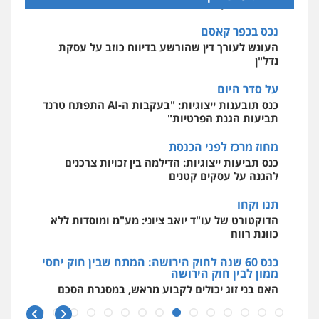
ששייכת ללקוחותיו
עורכי דין לענייני אסירים
אחסון אתרים
0525279829
מהירות
הגנה
גיבוי
תמיכה
שירותים
נכס בכפר קאסם
מקצועיים לעורכי דין
עו"ד אסף גונן
העונש לעורך דין שהורשע בדיווח כוזב על עסקת
פלילי
פשע חמור
תעבורה
צבא
מעצרים
נדל"ן
אלי אונגר משרד עו"ד
וחקירות
פלילי
פשיעה חמורה
מעצרים
מנהלי
רישוי
0542255161
על סדר היום
עסקים
מרכז התחלה חדשה
כנס תובענות ייצוגיות: "בעקבות ה-AI התפתח טרנד
0507302623
אסירים
עבירות מין
שירותים מקצועיים
לעורכי דין
תביעות הגנת הפרטיות"
גל דהן – משרד עורך דין פלילי
0544500346
פלילי
פשיעה חמורה
סמים
מעצרים
מחוז מרכז לפני הכנסת
וחקירות
לוי מלאך דדון – משרד עו"ד
כנס תביעות ייצוגיות: הדילמה בין זכויות צרכנים
0544723840
פלילי
פשיעה חמורה
מעצרים וחקירות
להגנה על עסקים קטנים
0544231863
תנו וקחו
גיל פרידמן – משרד עו"ד
הדוקטורט של עו"ד יואב ציוני: מע"מ ומוסדות ללא
פלילי
צווארון לבן
מעצרים וחקירות
מחיקת
רישום פלילי
עו"ד שאדי כבהא
כוונת רווח
0503366733
פלילי
עורכי דין לענייני אסירים
כנס 60 שנה לחוק הירושה: המתח שבין חוק יחסי
0525556970
ממון לבין חוק הירושה
האם בני זוג יכולים לקבוע מראש, במסגרת הסכם
עורך דין פלילי רובי גלבוע
ממון, גם
פלילי
פשיעה חמורה
צווארון לבן
תעבורה
עו"ד קארין לגטיוי