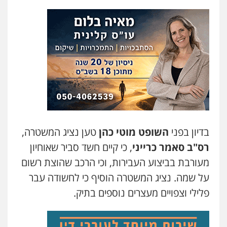
עו"ד איהאב זבידאת
פלילי
פשיעה חמורה
ארגוני פשע
עבירות
המתה
עבירות מין
0509930581
עו"ד יפעת שוורץ סיל
פלילי
תעבורה
0523379525
עו"ד אליה חן ברק
בדיון בפני
השופט מוטי כהן
טען נציג המשטרה,
פלילי
פשיעה חמורה
ליווי וייצוג בחקירות
רס"ב סאמר כרייני
, כי קיים חשד סביר שאוחיון
ומעצרים
אסירים
נוער
0525914163
מעורבת בביצוע העבירות, וכי הרכב שהוצת רשום
על שמה. נציג המשטרה הוסיף כי לחשודה עבר
עו"ד אריה פטר
פלילי וצפויים מעצרים נוספים בתיק.
לשעבר סגן מנהל המחלקה הפלילית
בפרקליטות המדינה
0506217994