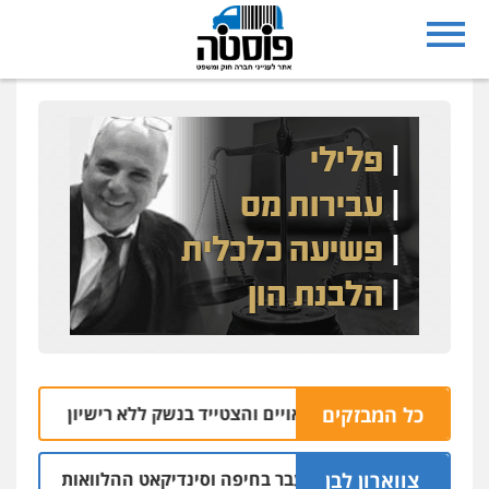
כל המבזקים
ה מרמלה חש מאויים והצטייד בנשק ללא רישיון
06.08 | 20:43
צווארון לבן
ום: יו"ר ש"ס לשעבר בחיפה וסינדיקאט ההלוואות של משפחת הרי