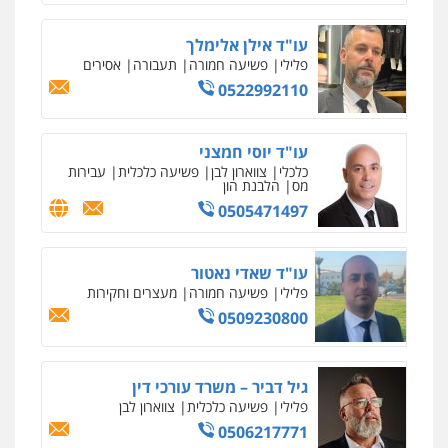
עו"ד אילן אלימלך
עו"ד פאדי זועבי
פלילי
פשיעה חמורה
תעבורה
אסירים
פלילי
פשיעה חמורה
סמים
עורכי דין לענייני
0522992110
אסירים
תעבורה
0506984757
עו"ד יוסי חמצני
כלכלי
צווארון לבן
פשיעה כלכלית
עבירות
עו"ד אתנה אדרי
מס
הלבנת הון
פשיעה חמורה
כלכלי
פלילי
מעצרים
וחקירות
עורכי דין לענייני אסירים
0505471497
0502181995
עו"ד שאדי נאטור
פלילי
פשיעה חמורה
מעצרים וחקירות
עו"ד גיורא זילברשטיין
פלילי
פשיעה חמורה
מעצרים וחקירות
0509230800
0505212444
גיל דביר – משרד עורכי דין
גיל פרידמן – משרד עו"ד
פלילי
פשיעה כלכלית
צווארון לבן
פלילי
צווארון לבן
מעצרים וחקירות
מחיקת
0506217771
רישום פלילי