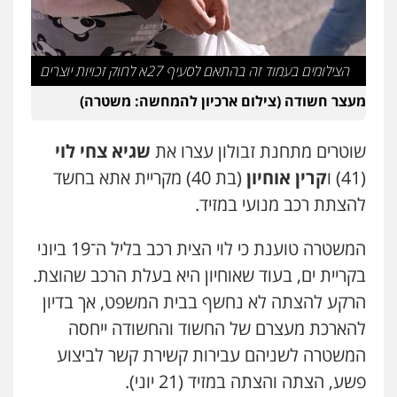
אברהם שהבזי – משרד עורכי דין
מיסים
כלכלי
פלילי
פשיעה כלכלית
הלבנת
הון
0504456555
הצילומים בעמוד זה בהתאם לסעיף 27א לחוק זכויות יוצרים
מעצר חשודה (צילום ארכיון להמחשה: משטרה)
עו"ד בן ממן
פלילי
אסירים
חקירות ומעצרים
סייבר
שוטרים מתחנת זבולון עצרו את
שגיא צחי לוי
ניהול משברים פליליים
0506355388
(41) ו
קרין אוחיון
(בת 40) מקריית אתא בחשד
להצתת רכב מנועי במזיד.
עו"ד דרוויש נאשף
פלילי
פשיעה חמורה
זכויות אדם
המשטרה טוענת כי לוי הצית רכב בליל ה־19 ביוני
0527448141
בקריית ים, בעוד שאוחיון היא בעלת הרכב שהוצת.
הרקע להצתה לא נחשף בבית המשפט, אך בדיון
חליל ביאדי – משרד עורכי דין
להארכת מעצרם של החשוד והחשודה ייחסה
פלילי
דיני תעבורה
מעצרים וחקירות
פשיעה חמורה
אסירים
המשטרה לשניהם עבירות קשירת קשר לביצוע
0509636895
פשע, הצתה והצתה במזיד (21 יוני).