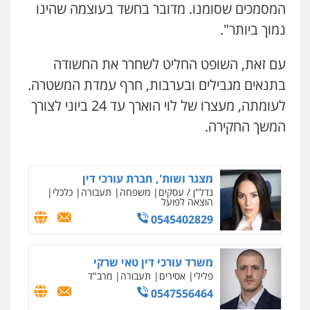
המסמכים שסומנו. מדובר בחשד בעוצמה שהינו
עו"ד קארין לגטיוי
נמוך ביותר".
פלילי
פשיעה חמורה
מעצרים וחקירות
עו"ד אור בן שאנן
פלילי
מעצרים וחקירות
0507446995
עם זאת, השופט החליט לשחרר את החשודה
0549199449
בתנאים מגבילים ובערבות, חרף עמדת המשטרה.
לעומתה, מעצרו של לוי הוארך עד 24 ביוני לצורך
עו"ד ירון גיגי
עו"ד מוחמד רחאל
פלילי
צווארון לבן
מעצרים
הליכי הסגרה
המשך החקירה.
פלילי
פשיעה חמורה
צווארון לבן
צבאי
0522249087
מעצרים וחקירות
0502228917
מצגר ושות', חברת עורכי דין
נדל"ן / עסקים
משפחה
תעבורה
כלכלי
בר ציון – אוזן משרד עורכי דין
הוצאה לפועל
פלילי
עבירות תנועה
תעבורה
פשיעה
חמורה
0545402829
0505258475
משרד עורכי דין טאי שרקי
פלילי
אסירים
תעבורה
מרב"ד
עו"ד אמיר נאטור
פלילי
פשיעה חמורה
צווארון לבן
מעצרים
0547556464
0543326767