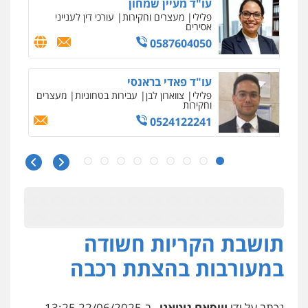
עו"ד מעיין שמחון
פלילי
מעצרים וחקירות
עורכי דין לענייני
אסירים
0587604050
עו"ד פאדי בראנסי
פלילי
צווארון לבן
עבירות בטחוניות
מעצרים
וחקירות
0524122241
עו"ד אלינור טל
עבירות פליליות
משפט מנהלי
עתירות
אסירים
ועדות שחרורים
0523823782
תושבת הקריות חשודה
עו"ד אמיר כהן
פלילי
מעצרים וחקירות
תעבורה
במעורבות בהצתת רכבה
0537470000
נכתב על ידי
וויסאם גוטאני
, ב-22/06/2025 13:25