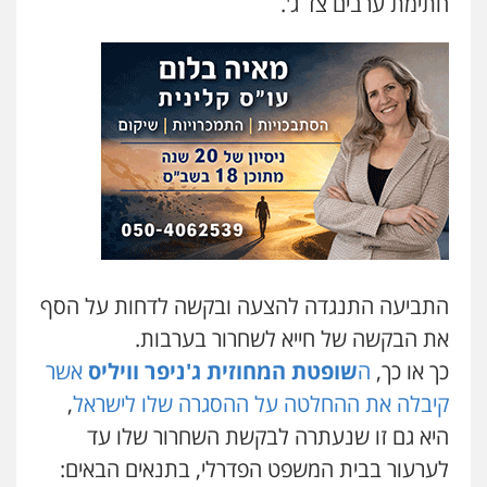
0507587013
חתימת ערבים צד ג'.
עו"ד אביגדור פלדמן
פלילי
אסירים
צווארון לבן
זכויות אדם
אזרחי
0505345826
עו"ד נס בן נתן
פלילי
כלכלי
פשיעה חמורה
נוער
0505555110
התביעה התנגדה להצעה ובקשה לדחות על הסף
אסף כרמונה – עורך דין פלילי
פלילי
פשיעה חמורה
כלכלי
מעצרים
את הבקשה של חייא לשחרור בערבות.
וחקירות
כך או כך,
ה
שופטת המחוזית ג'ניפר וויליס
אשר
0522540777
קיבלה את ההחלטה על ההסגרה שלו לישראל
,
היא גם זו שנעתרה לבקשת השחרור שלו עד
עו"ד דניאל דרוביצקי
פלילי
משפחה
צבאי
לערעור בבית המשפט הפדרלי, בתנאים הבאים: