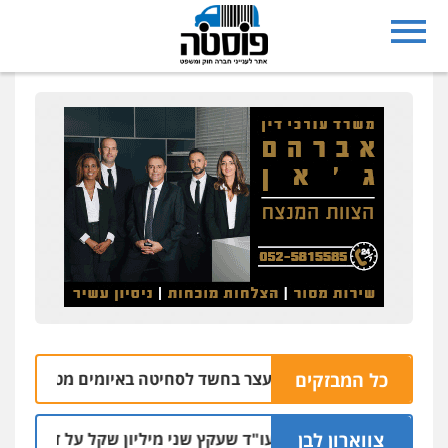
נצרת: בן 28 נעצר בחשד לסחיטה באיומים מטלפון שאינו שלו
כל המבזקים
צווארון לבן
מאסר בפועל לעו"ד שעקץ שני מיליון שקל על דירה השייכת לקו