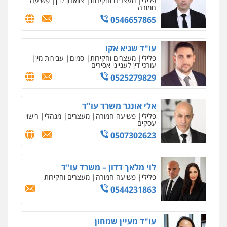
עו"ד פאדי בראנסי
פלילי
צווארון לבן
עבירות בטחוניות
מעצרים
וחקירות
0524122241
עו"ד ד"ר איתן פינקלשטיין
כלכלי
הלבנת הון
חילוט
ייעוץ לעורכי דין
0507061374
עו"ד קארין לגטיוי
פלילי
פשיעה חמורה
מעצרים וחקירות
0507446995
עו"ד אלינור טל
עבירות פליליות
משפט מנהלי
עתירות
אסירים
ועדות שחרורים
0523823782