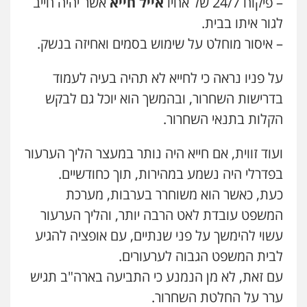
– פיקוח 24/7 של אחיו
אייל חייא
אשר יהיה חייב
0525199949
לגור איתו בבית.
עו"ד אייל בסרגליק
– איסור מוחלט על שימוש בסמים ואחיזה בנשק.
פלילי
כלכלי
צווארון לבן
עורכי דין לענייני
עו"ד אמיר נאטור
אסירים
אזרחי
נדל"ן / עסקים
פלילי
פשיעה חמורה
צווארון לבן
מעצרים
על פניו נראה כי לחייא לא תהיה בעיה לעמוד
0528488515
0543326767
בדרישות השחרור, ובהמשך הוא יוכל גם לבקש
עו"ד זוהר ארבל
הקלות בתנאי השחרור.
פלילי
פשיעה חמורה
מעצרים וחקירות
עו"ד פאדי זועבי
קטינים
פלילי
פשיעה חמורה
סמים
עורכי דין לענייני
ועוד זווית, אם חייא היה נותר במעצר הליך הערעור
0538788878
אסירים
תעבורה
בפדרלי היה נשמע במהירות, תוך כחודשיים.
0506984757
כעת, כאשר הוא משוחרר בערבות, מערכת
עו"ד אסף דוק
פלילי
עבירות מין
סמים והימורים
פשיעה
עו"ד אתנה אדרי
המשפט עובדת לאט הרבה יותר, והליך הערעור
חמורה
חקירות ומעצרים
צווארון לבן והונאה
פשיעה חמורה
כלכלי
פלילי
מעצרים
עשוי להימשך על פני שנתיים, עם אופציה להגיע
0526885006
וחקירות
עורכי דין לענייני אסירים
0502181995
לבית המשפט הגבוה לערעורים.
עו"ד שלי גורביץ – לוי
עם זאת, לא מן הנמנע כי התביעה בארה"ב תגיש
משפט פלילי
פשיעה חמורה
מעצרים
עו"ד גיורא זילברשטיין
ערר על החלטת השחרור.
וחקירות
צבאי
תעבורה