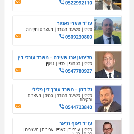
0522992110
פלילי
צווארון לבן
צבאי
0524040052
עו"ד שאדי נאטור
פלילי
פשיעה חמורה
מעצרים וחקירות
עו"ד אורי רינצקי
0509230800
פלילי
כלכלי
ניהול משפטים
0506216813
סלימאן אבו שעירה – משרד עורכי דין
עו"ד אייל אוחיון
פלילי
בטחוני
צבאי
נזיקין
פלילי
עורכי דין לענייני אסירים
מעצרים
0547780927
וחקירות
0523602602
גל דהן – משרד עורך דין פלילי
פלילי
פשיעה חמורה
סמים
מעצרים
עו"ד אשרף שחאדה
וחקירות
פלילי
פשיעה חמורה
מעצרים וחקירות
0544723840
תעבורה
0549535659
עו"ד ראוף נג'אר
פלילי
עורכי דין לענייני אסירים
מעצרים
עו"ד זקי אלעברה
סמים
רכוש