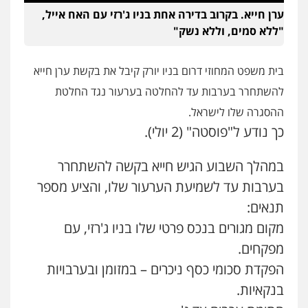
ערן חייא. בקרוב בדירה אחת בניו ג'רזי עם האח אייל,
"ללא סמים, וללא נשק"
עו"ד אליה חן ברק
פלילי
פשיעה חמורה
ליווי וייצוג בחקירות
ומעצרים
אסירים
נוער
בית משפט המחוזי דרום בניו יורק קיבל את בקשת ערן חייא
0525914163
להשתחרר בערבות עד להחלטה בערעור נגד החלטת
עו"ד אריה פטר
ההסגרה שלו לישראל.
לשעבר סגן מנהל המחלקה הפלילית
כך נודע ל"פוסטה" (2 יולי).
בפרקליטות המדינה
0506217994
במהלך השבוע הגיש חייא בקשה להשתחרר
בערבות עד לשמיעת הערעור שלו, והציע מספר
משרד עורכי דין פארס פלאח
תנאים:
פלילי
צבאי
צווארון לבן והונאה
ביטוח לאומי
0549911449
מקום מגורים בנכס פרטי שלו בניו ג'רזי, עם
מפקחים.
הפקדת סכומי כסף ניכרים – במזומן ובערבויות
עו"ד עידית שינו-אמיתי
פלילי
עורכי דין לענייני אסירים
פשיעה
בנקאיות.
חמורה
מעצרים וחקירות