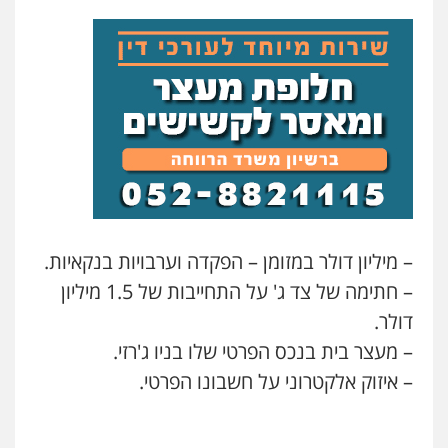
0526409925
שחר מנדלמן, שלומציון גבאי מנדלמן
– משרד עורכי דין
פלילי
התמחות בייצוג בעבירות מין
0505522334
עו"ד אלינור מתיתיה
פלילי
תעבורה
צבאי
משפחה
0526577766
– מיליון דולר במזומן – הפקדה וערבויות בנקאיות.
– חתימה של צד ג' על התחייבות של 1.5 מיליון
עו"ד עמית רוזנצויג
דולר.
משפט פלילי
דיני תעבורה
0532700200
– מעצר בית בנכס הפרטי שלו בניו ג'רזי.
– איזוק אלקטרוני על חשבונו הפרטי.
עו"ד אור בן שאנן
פלילי
מעצרים וחקירות