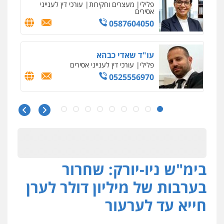
עו"ד רויטל סבג שקד
פלילי
פשיעה חמורה
אמצעי לחימה
אלימות
עורכי דין לענייני אסירים
0528615306
עו"ד רועי אטיאס
משפט פלילי
פשיעה חמורה
צווארון לבן
525043999
עו"ד אסף כהן
פלילי
פשיעה חמורה
סמים והימורים
מעצרים וחקירות
0526555488
בימ"ש ניו-יורק: שחרור
בערבות של מיליון דולר לערן
עורך דין תמיר אלטיט
חייא עד לערעור
פלילי
תעבורה
0545577862