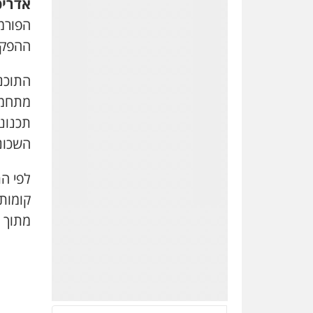
אדריכ
0545858169
הפורמל
ההפקד
מתחמי 
תכנוני
השכונ
ברון ושות' –
משרד עו"ד
מיסים
הלבנת
הון
כלכלי
קומות
צווארון לבן
עבירות כלליות
מתוך כלל יחיד
0544492973