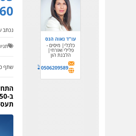
160 דו
נכתב על
אוטן ושות' –
עו"ד נאוה הנס
משרד עורכי דין
כלכלי
מיסים -
תגיו
פלילי
פלילי ואזרחי
תעבורה
אסירים
הלבנת הון
שתף כת
0538323193
0506209589
תעסוקה וכ050 אלף 
דורון, טיקוצקי