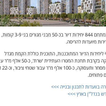
כיום במתחם 844 יחידות דיור בכ-50 מבני מ
 ליחידות הדיור המתוכננות, התוכנית כוללת הקמת מגדל
תעסוקה בקרבת תחנת המטרו העתידית 'שרת', כ-50 א
שטחי מסחר ותע
 פתוחים.
ה בוועדות לתכנון ובנייה >>>
ש בנדל"ן בארץ >>>