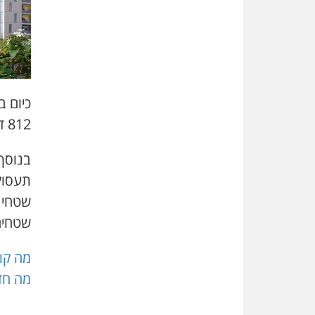
812 דירות מיועדות להריסה.
בנוסף
שטחים
מה קור
מה חד