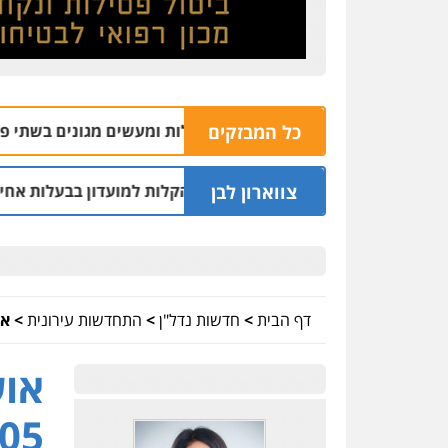
כל המבזקים
ליכין נאשם בהתעללות ומעשים מגונים בשתי פועלות מתאילנד
צווארון לבן
נחקרו בחשד למתן הקלות למועדון בבעלות אחיו של "הצל"
12:03
דף הבית
>
חדשות נדל"ן
>
התחדשות עירונית
>
אוש
אוש