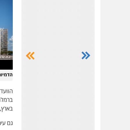
ושות' – משרד
עורכי דין
כלכלי
אזרחי
מסחרי
נדל"ן /
עסקים
צווארון
לבן
בינלאומי
048147500
הדמיות
הוועדה
ברמלה
ווליד כבוב –
משרד עו"ד
בארץ, 
פלילי
פשיעה
חמורה
חקירות
ומעצרים
גם עי