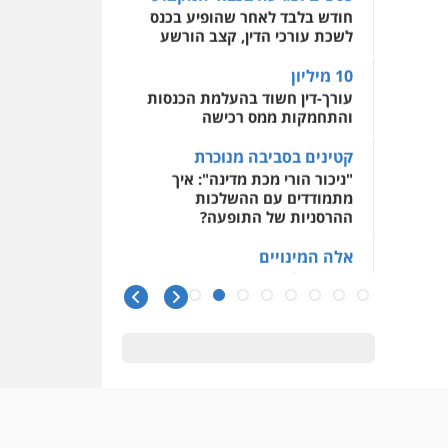
חודש בלבד לאחר שהופיע בכנס
לשכת עורכי הדין, קצב הורשע
10 מיליון
עורך-דין חשוד בהעלמת הכנסות
והתחמקות ממס רכישה
קטינים בסביבה מנוכרת
"ניכור הורי מכת מדינה": איך
מתמודדים עם ההשלכות
ההרסניות של התופעה?
אלה המינויים
הוועדה לבחירת שופטים בחרה
26 שופטים ורשמים נוספים
ראו הוזהרתם
הפרקליטות מקדמת הפללת
עורכי דין "קונסילייריז" בחוק
המאבק בארגוני פשיעה
משרות אמון