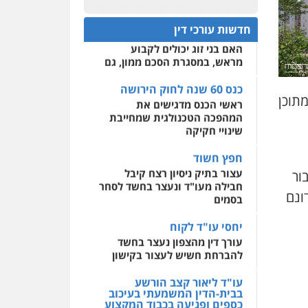
כנס 60 שנה לחוק הירושה:
המתח שבין חוק יחסי ממון
0522508109
חדשות עורכי דין
לבין חוק הירושה
האם בני זוג יכולים לקבוע
אחסון אתרים
מראש, במסגרת הסכם ממון, גם
מהירות
הגנה
גיבוי
תמיכה
שירותים מקצועיים
לעורכי דין
כנס 60 שנה לחוק הירושה
גורים בני 3-9 קומות, מתוכן
ראשי הכנס מדגישים את
המהפכה הטכנולגית שמחייבת
מרכז התחלה חדשה
שינויי חקיקה
אסירים
עבירות מין
שירותים מקצועיים לעורכי
חפץ חשוד
דין
עצור בתיק ניסיון רצח קיבל
לף מ"ר עבור
חבילה מעו"ד ונעצר בחשד לסחר
0544500346
סוקה, כ-100 אלף מ"ר עבור שטחי ציבור, וכ-22 דונם
בסמים
יחסי עו"ד לקוח
עורך דין מהצפון נעצר בחשד
להברחת חשיש לעצור בקישון
עו"ד ליאור קצב הורשע
בבית-הדין המשמעתי בעיכוב
כספים ופגיעה בכבוד המקצוע