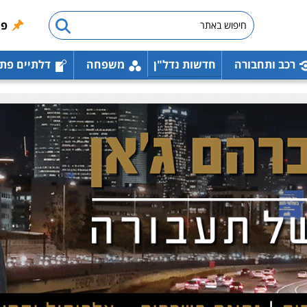
פו
רכב ותחבורה
חדשות נדל"ן
משפחה
דלתיים פת