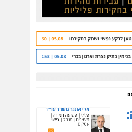
ושתק בחקירתו
הרצח בנתיבות: הוארך שנית מע
05.08 | 19:50
 וארגון בכרי
החשודים בפרשת הסתרת-הנכסים: דוד
05.08 | 08:53
ניר קידר – צלם
צילום עורכי דין
שירותים
מקצועיים לעורכי דין
אלי אונגר משרד עו"ד
פלילי
פשיעה חמורה
0504578527
מעצרים
מנהלי
רישוי
עסקים
רונן הלל – מוניטין