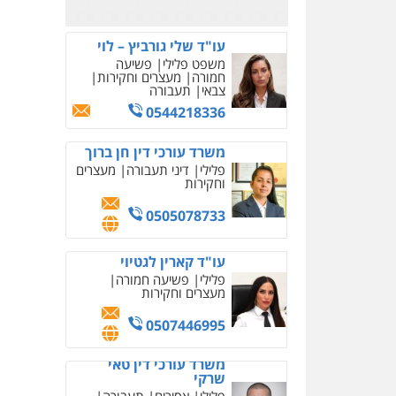
0526885006
עו"ד שלי גורביץ – לוי
משפט פלילי
פשיעה
חמורה
מעצרים וחקירות
צבאי
תעבורה
0544218336
משרד עורכי דין חן ברוך
פלילי
דיני תעבורה
מעצרים
וחקירות
0505078733
עו"ד קארין לגטיוי
פלילי
פשיעה חמורה
מעצרים וחקירות
0507446995
משרד עורכי דין טאי
שרקי
פלילי
אסירים
תעבורה