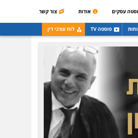
0507003001
סטה עסקים
אודות
צור קשר
מנשה, אלמוג – עורכי דין
וחות
פוסטה TV
לוח עורכי דין
פלילי
עבירות תנועה
צווארון לבן
תעבורה
עורכי
דין לענייני אסירים
מעצרים
וחקירות
0546470989
עו"ד אבי כהן
פלילי
פשיעה חמורה
קטינים
אלימות
סמים
עבירות מין
0523647066
ויקי שמואל – משרד עו"ד
פלילי
משפט פלילי
0528959600