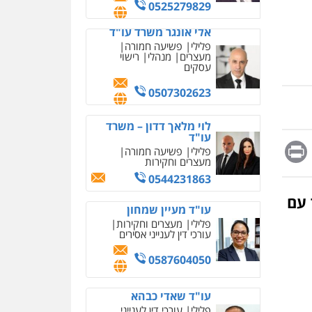
מחיקת כתבות מגוגל
0525279829
ודחיקת אזכורים שליליים
שירותים מקצועיים לעורכי
אלי אונגר משרד עו"ד
דין
פלילי
פשיעה חמורה
מעצרים
מנהלי
רישוי
0522508109
עסקים
אחסון אתרים
0507302623
מהירות
הגנה
גיבוי
תמיכה
שירותים מקצועיים
לוי מלאך דדון – משרד
לעורכי דין
עו"ד
Messag
Print
Fa
E
פלילי
פשיעה חמורה
מעצרים וחקירות
מרכז התחלה חדשה
0544231863
אסירים
עבירות מין
שירותים מקצועיים לעורכי
 עם
דין
עו"ד מעיין שמחון
פלילי
מעצרים וחקירות
0544500346
עורכי דין לענייני אסירים
מאיה בלום, עו"ס,
0587604050
טיפול ושיקום
טיפול בהתמכרויות
שירותים מקצועיים לעורכי
איומים כתובים
עו"ד שאדי כבהא
דין
תושב סכנין חשוד ששלח הודעות
פלילי
עורכי דין לענייני