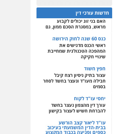
פלילי
אסירים
חקירות
כנס 60 שנה לחוק הירושה:
ומעצרים
סייבר
ניהול
המתח שבין חוק יחסי ממון
0522508109
משברים פליליים
חדשות עורכי דין
לבין חוק הירושה
האם בני זוג יכולים לקבוע
אחסון אתרים
0506355388
מראש, במסגרת הסכם ממון, גם
מהירות
הגנה
גיבוי
תמיכה
שירותים מקצועיים
לעורכי דין
כנס 60 שנה לחוק הירושה
עו"ד דרוויש נאשף
ראשי הכנס מדגישים את
פלילי
פשיעה חמורה
זכויות
אדם
המהפכה הטכנולגית שמחייבת
מרכז התחלה חדשה
שינויי חקיקה
0527448141
אסירים
עבירות מין
שירותים מקצועיים לעורכי
חפץ חשוד
דין
חליל ביאדי – משרד
עצור בתיק ניסיון רצח קיבל
עורכי דין
חבילה מעו"ד ונעצר בחשד לסחר
0544500346
פלילי
דיני תעבורה
מעצרים
בסמים
וחקירות
פשיעה חמורה
אסירים
יחסי עו"ד לקוח
0509636895
עורך דין מהצפון נעצר בחשד
להברחת חשיש לעצור בקישון
עו"ד איהאב זבידאת
פלילי
פשיעה חמורה
ארגוני
פשע
עבירות המתה
עו"ד ליאור קצב הורשע
עבירות מין
בבית-הדין המשמעתי בעיכוב
כספים ופגיעה בכבוד המקצוע