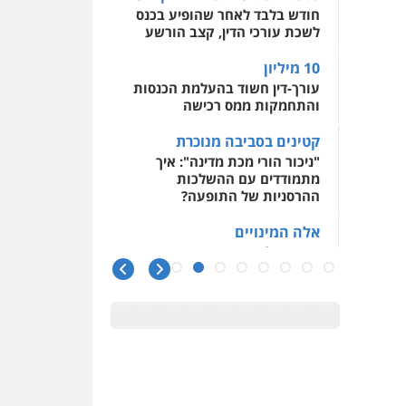
0509930581
חודש בלבד לאחר שהופיע בכנס
לשכת עורכי הדין, קצב הורשע
עו"ד יפעת שוורץ סיל
פלילי
תעבורה
10 מיליון
עורך-דין חשוד בהעלמת הכנסות
0523379525
והתחמקות ממס רכישה
קטינים בסביבה מנוכרת
עו"ד אליה חן ברק
"ניכור הורי מכת מדינה": איך
פלילי
פשיעה חמורה
ליווי
מתמודדים עם ההשלכות
וייצוג בחקירות ומעצרים
ההרסניות של התופעה?
אסירים
נוער
0525914163
אלה המינויים
הוועדה לבחירת שופטים בחרה
עו"ד אריה פטר
26 שופטים ורשמים נוספים
לשעבר סגן מנהל המחלקה
הפלילית בפרקליטות המדינה
ראו הוזהרתם
הפרקליטות מקדמת הפללת
0506217994
עורכי דין "קונסילייריז" בחוק
המאבק בארגוני פשיעה
משרד עורכי דין פארס
פלאח
משרות אמון