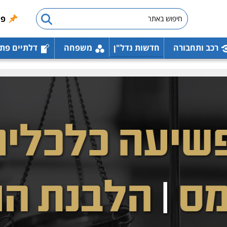
פו
רכב ותחבורה
חדשות נדל"ן
משפחה
דלתיים פת