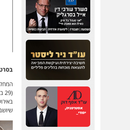
בסרטו
המחלק
(29 ביוני) הודעה בנוגע ל
באירוע
שיושב 