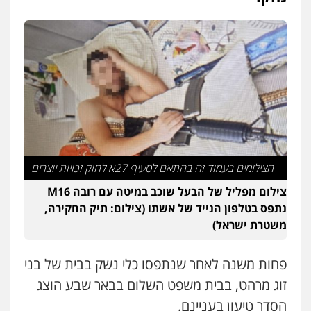
פלילי
מעצרים וחקירות
עורכי דין לענייני
אסירים
0505216700
אייל בן שושן, עורך דין פלילי
פלילי
מעצרים וחקירות
פשיעה חמורה
נוער
רישום פלילי
0522763105
עו"ד שלומי שרון
הצילומים בעמוד זה בהתאם לסעיף 27א לחוק זכויות יוצרים
פלילי
צבאי
מעצרים וחקירות
0547342002
צילום מפליל של הבעל שוכב במיטה עם רובה M16
נתפס בטלפון הנייד של אשתו (צילום: תיק החקירה,
משטרת ישראל)
עו"ד אלון קריטי
פלילי
כלכלי
אלימות
סמים
מעצרים
פחות משנה לאחר שנתפסו כלי נשק בבית של בני
0525544654
זוג מרהט, בבית משפט השלום בבאר שבע הוצג
הסדר טיעון בעניינם.
עו"ד זוהר ארבל