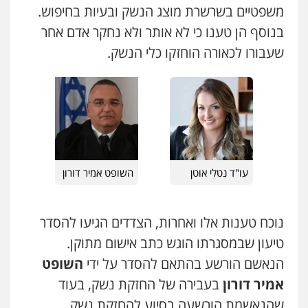
משפטיים בשרשרת מוצג הנשק ובעיות בחיפוש.
0543986802
גיא זהבי משרד עורכי דין
בנוסף הן טענו כי לא אותר ולא נחקר אדם אחר
פלילי
משפחה
שעבורו לכאורה הוחזקו כלי הנשק.
503456449
מנשה, אלמוג – עורכי דין
פלילי
עבירות תנועה
צווארון לבן
תעבורה
עורכי דין לענייני אסירים
מעצרים וחקירות
עו"ד איהאב ג'לג'ולי
0546470989
פלילי
מעצרים וחקירות
עורכי דין לענייני
אסירים
0505216700
עו"ד אבי כהן
פלילי
פשיעה חמורה
קטינים
אלימות
סמים
עבירות מין
אייל בן שושן, עורך דין פלילי
עו"ד נטלי אוטן
השופט אמיר דורון
0523647066
פלילי
מעצרים וחקירות
פשיעה חמורה
נוער
רישום פלילי
0522763105
ויקי שמואל – משרד עו"ד
נוכח טענות אלו ואחרות, הצדדים הגיעו להסדר
פלילי
משפט פלילי
טיעון שבמסגרתו הוגש כתב אישום מתוקן.
0528959600
עו"ד שלומי שרון
הנאשם הורשע בהתאם להסדר על ידי
השופט
פלילי
צבאי
מעצרים וחקירות
אמיר דורון
בעבירה של החזקת נשק, בעוד
0547342002
קורל קרוז – עורך דין פלילי
שהנאשמת הורשעה בסיוע להחזקת נשק.