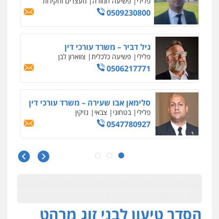
פלילי
פשיעה חמורה
מעצרים וחקירות
0509230800
גיל דביר – משרד עורכי דין
פלילי
פשיעה כלכלית
צווארון לבן
0506217771
סלימאן אבו שעירה – משרד עורכי דין
פלילי
בטחוני
צבאי
נזיקין
0547780927
עו"ד אסף גונן
פלילי
פשע חמור
תעבורה
צבא
מעצרים
וחקירות
0542255161
הסדר טיעון לבני זוג מרהט
גל דהן – משרד עורך דין פלילי