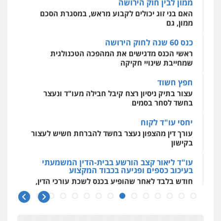
ממון לבין חוק הירושה
מקצועיים לעורכי דין
חליל ביאדי – משרד עורכי דין
האם בני זוג יכולים לקבוע מראש, במסגרת הסכם
פלילי
דיני תעבורה
מעצרים וחקירות
ממון, גם
פשיעה חמורה
אסירים
0509636895
כנס 60 שנה לחוק הירושה
מרכז התחלה חדשה
ראשי הכנס מדגישים את המהפכה הטכנולגית
אסירים
עבירות מין
שירותים מקצועיים
לעורכי דין
שמחייבת שינויי חקיקה
עו"ד איהאב זבידאת
0544500346
פלילי
פשיעה חמורה
ארגוני פשע
עבירות
חפץ חשוד
המתה
עבירות מין
עצור בתיק ניסיון רצח קיבל חבילה מעו"ד ונעצר
0509930581
בחשד לסחר בסמים
יחסי עו"ד לקוח
עו"ד יפעת שוורץ סיל
עורך דין מהצפון נעצר בחשד להברחת חשיש לעצור
פלילי
תעבורה
בקישון
0523379525
עו"ד ליאור קצב הורשע בבית-הדין המשמעתי
בעיכוב כספים ופגיעה בכבוד המקצוע
עו"ד אליה חן ברק
חודש בלבד לאחר שהופיע בכנס לשכת עורכי הדין,
פלילי
פשיעה חמורה
ליווי וייצוג בחקירות
קצב הורשע
ומעצרים
אסירים
נוער
0525914163
10 מיליון
עורך-דין חשוד בהעלמת הכנסות והתחמקות ממס