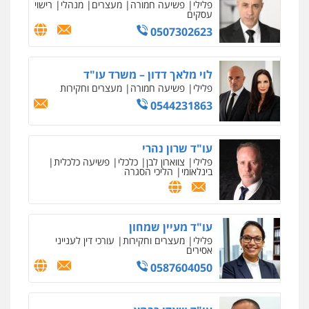
0504578527
פלילי
פשיעה חמורה
מעצרים
מנהלי
רישוי
עסקים
0507302623
רונן הלל – מוניטין
מחיקת כתבות מגוגל ודחיקת אזכורים
שליליים
שירותים מקצועיים לעורכי דין
לוי מלאך דדון – משרד עו"ד
0522508109
פלילי
פשיעה חמורה
מעצרים וחקירות
0544231863
אחסון אתרים
מהירות
הגנה
גיבוי
תמיכה
שירותים
מקצועיים לעורכי דין
עו"ד שרון נהרי
פלילי
צווארון לבן
כלכלי
פשיעה כלכלית
בינלאומי
הליכי הסגרה
מרכז התחלה חדשה
אסירים
עבירות מין
שירותים מקצועיים
לעורכי דין
עו"ד מעיין שמחון
0544500346
פלילי
מעצרים וחקירות
עורכי דין לענייני
אסירים
0587604050
מאיה בלום, עו"ס, טיפול ושיקום
טיפול בהתמכרויות
שירותים מקצועיים
לעורכי דין