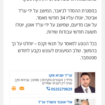
משפט פלילי
0545437431
עו"ד אלון קריטי
במסגרת ההסדר לג'אבר, המיוצג על ידי עו"ד
פלילי
כלכלי
אלימות
סמים
מעצרים
אביטל, יוטלו עליו 34 חודשי מאסר.
0525544654
עו"ד עלי סעדי
על אבו מדיעם, שמיוצג על ידי עו"ד אוטן, יוטלו
פלילי
פשיעה חמורה
ליווי וייצוג בחקירות
ומעצרים
תשעה חודשי עבודות שירות.
עו"ד זוהר ארבל
0508824984
פלילי
פשיעה חמורה
מעצרים וחקירות
קטינים
בכל הנוגע למאסר על תנאי וקנס – יוחלט על כך
0538788878
עו"ד תומר בנישתי
בהמשך. שלב הטיעונים לעונש נקבע לחודש
פלילי
מעצרים וחקירות
צווארון לבן
פשיעה
חמורה
ספטמבר.
0546657865
עו"ד שגיא אקו
פלילי
מעצרים וחקירות
סמים
עבירות מין
עורכי דין לענייני אסירים
0525279829
ניר קידר – צלם
צילום עורכי דין
שירותים מקצועיים לעורכי
דין
אלי אונגר משרד עו"ד