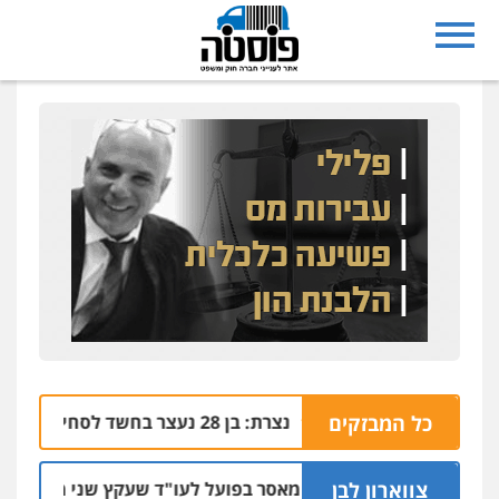
י
כל המבזקים
נצרת: בן 28 נעצר בחשד לסחיטה באיומים מטלפון שאינו שלו
04.08 | 17:57
צווארון לבן
מאסר בפועל לעו"ד שעקץ שני מיליון שקל על די
04.08 | 19:10