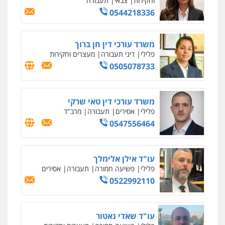
וחקירות
צבאי
תעבורה
0544218336
משרד עורכי דין חן ברוך
פלילי
דיני תעבורה
מעצרים וחקירות
0505078733
משרד עורכי דין טאי שרקי
פלילי
אסירים
תעבורה
מרב"ד
0547556464
עו"ד אילן אלימלך
פלילי
פשיעה חמורה
תעבורה
אסירים
0522992110
עו"ד שאדי נאטור