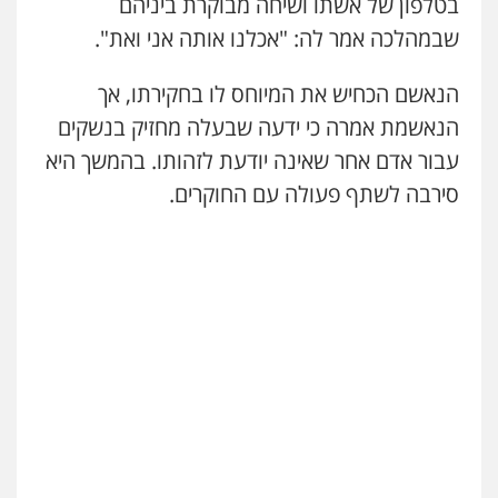
בטלפון של אשתו ושיחה מבוקרת ביניהם
עו"ד אילן אלימלך
שבמהלכה אמר לה: "אכלנו אותה אני ואת".
פלילי
פשיעה חמורה
תעבורה
אסירים
0522992110
הנאשם הכחיש את המיוחס לו בחקירתו, אך
הנאשמת אמרה כי ידעה שבעלה מחזיק בנשקים
עו"ד שאדי נאטור
עבור אדם אחר שאינה יודעת לזהותו. בהמשך היא
פלילי
פשיעה חמורה
מעצרים וחקירות
סירבה לשתף פעולה עם החוקרים.
0509230800
גיל דביר – משרד עורכי דין
פלילי
פשיעה כלכלית
צווארון לבן
0506217771
סלימאן אבו שעירה – משרד עורכי דין
פלילי
בטחוני
צבאי
נזיקין
0547780927