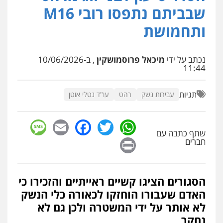
פלילי
פשיעה חמורה
סמים
מעצרים
שבביתם נתפסו רובי M16
וחקירות
0544723840
ותחמושת
עו"ד ראוף נג'אר
פלילי
עורכי דין לענייני אסירים
מעצרים
נכתב על ידי
מיכאל פרוסמושקין
, ב-10/06/2026
סמים
רכוש
11:44
0548009246
תגיות
עבירות נשק
רהט
עו"ד נטלי אוטן
עדי כרמלי – חברת עו"ד
פלילי
כלכלי
עורכי דין לענייני אסירים
sage
Facebook
Email
WhatsApp
Twitter
0525060666
שתף כתבה עם
Print
חברים
גיא זהבי משרד עורכי דין
פלילי
משפחה
הסגורים הציגו קשיים ראייתיים והזכירו כי
503456449
האדם שעבורו הוחזקו לכאורה כלי הנשק
לא אותר על ידי המשטרה ולכן גם לא
נחקר
עו"ד איהאב ג'לג'ולי