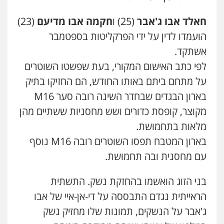
פלילי
פשיעה חמורה
מעצרים וחקירות
קטינים
חאלד אבו ג'אבר
(25) ו
חקמה אבו מדיעם
(23)
0538788878
הועמדו לדין על ידי הפרקליטות בספטמבר
אשתקד.
עו"ד שלי גורביץ – לוי
לפי כתב האישום המקורי, בעת שפשטו השוטרים
משפט פלילי
פשיעה חמורה
מעצרים
וחקירות
צבאי
תעבורה
על מתחם ביתם באותו החודש, הם החזיקו בתיק
0544218336
בארון הבגדים שבחדר השינה רובה סער M16
מקוצר, קופסת כדורים ושש מחסניות ששתיים מהן
משרד עורכי דין חן ברוך
מלאות בתחמושת.
פלילי
דיני תעבורה
מעצרים וחקירות
0505078733
בארון המטבח תפסו השוטרים רובה M16 נוסף
עם מחסנית ובה תחמושת.
משרד עורכי דין טאי שרקי
בני הזוג הואשמו בהחזקת נשק. התשתית
פלילי
אסירים
תעבורה
מרב"ד
הראייתית נגדם התבססה על די-אן-איי של אבו
0547556464
ג'אבר על הנשקים, תמונות שלו מחזיק נשק