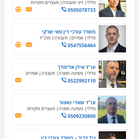
0547780927
עו"ד אסף גונן
פלילי
פשע חמור
תעבורה
צבא
מעצרים
וחקירות
0542255161
גל דהן – משרד עורך דין פלילי
פלילי
פשיעה חמורה
סמים
מעצרים
וחקירות
0544723840
עו"ד ראוף נג'אר
פלילי
עורכי דין לענייני אסירים
מעצרים
סמים
רכוש
0548009246
עדי כרמלי – חברת עו"ד