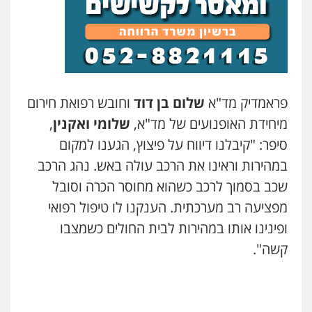
עו"ד ראוף נג'אר
פלילי
עורכי דין לענייני אסירים
מעצרים
סמים
רכוש
0548009246
עדי כרמלי – חברת עו"ד
פראמדיק מד"א
שלום בן דוד
וחובש רפואת חירום
פלילי
כלכלי
עורכי דין לענייני אסירים
מיחידת האופנועים של מד"א,
שלומי ואקנין
,
0525060666
סיפר: "קיבלנו דיווח על פיצוץ, הגענו למקום
במהירות וראינו את הרכב עולה באש. נהג הרכב
גיא זהבי משרד עורכי דין
שכב בסמוך לרכב כשהוא מחוסר הכרה וסובל
פלילי
משפחה
503456449
מפציעה רב מערכתית. הענקנו לו טיפול רפואי
ופינינו אותו במהירות לבית החולים כשמצבו
עו"ד איהאב ג'לג'ולי
קשה".
פלילי
מעצרים וחקירות
עורכי דין לענייני
אסירים
0505216700