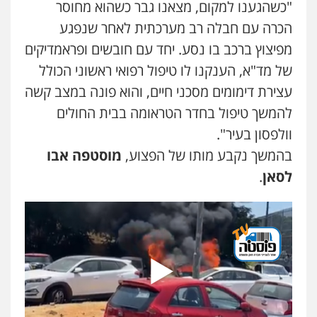
"כשהגענו למקום, מצאנו גבר כשהוא מחוסר
הכרה עם חבלה רב מערכתית לאחר שנפגע
מפיצוץ ברכב בו נסע. יחד עם חובשים ופראמדיקים
של מד"א, הענקנו לו טיפול רפואי ראשוני הכולל
עצירת דימומים מסכני חיים, והוא פונה במצב קשה
להמשך טיפול בחדר הטראומה בבית החולים
וולפסון בעיר".
בהמשך נקבע מותו של הפצוע,
מוסטפה אבו
לסאן
.
שני אלגרבלי – משרד עורכי דין
פלילי
עורכי דין לענייני אסירים
תעבורה
0507120031
עו"ד אייל אביטל
פלילי
פשיעה חמורה
מעצרים וחקירות
0544712201