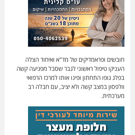
גיל דביר – משרד עורכי דין
פלילי
פשיעה כלכלית
צווארון לבן
0506217771
סלימאן אבו שעירה – משרד עורכי דין
פלילי
בטחוני
צבאי
נזיקין
0547780927
חובשים ופראמדיקים של מד"א ואיחוד הצלה
העניקו טיפול ראשוני לגבר שסבל מפגיעה קשה
עו"ד אסף גונן
פלילי
פשע חמור
תעבורה
צבא
מעצרים
בפלג גופו התחתון ופינו אותו למרכז הרפואי
וחקירות
וולפסון במצב קשה ולא יציב, עם חבלה רב
0542255161
מערכתית.
גל דהן – משרד עורך דין פלילי
פלילי
פשיעה חמורה
סמים
מעצרים
וחקירות
0544723840