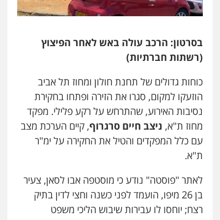
עו"ד רונן בנדל
משפט פלילי
פשיעה חמורה
פלילי
בסרטון: הרכב עולה באש לאחר הפיצוץ
0524282442
(רשתות חברתיות)
כוחות גדולים של תחנת חולון ומחוז תל אביב
כבריאן, מזר – משרד עורכי דין
פלילי
מעצרים וחקירות
הוזעקו למקום, סגרו את הזירה ופתחו בחקירת
0543986802
נסיבות האירוע, שהתרחש על רקע פלילי. מפקד
מחוז ת"א,
ניצב חיים סרגרוף
, קיים הערכת מצב
מנשה, אלמוג – עורכי דין
עם כלל המפקדים והטיל את החקירה על ימ"ר
פלילי
עבירות תנועה
צווארון לבן
תעבורה
עורכי דין לענייני אסירים
מעצרים וחקירות
ת"א.
0546470989
לאתר "פוסטה" נודע כי מוסטפה אבו לסאן, צעיר
עו"ד אבי כהן
בן 26 מיפו, הועמד לפני כשנה וחצי לדין בתיק
פלילי
פשיעה חמורה
קטינים
אלימות
רצח; יוחסו לו עבירות שיבוש הליכי משפט
סמים
עבירות מין