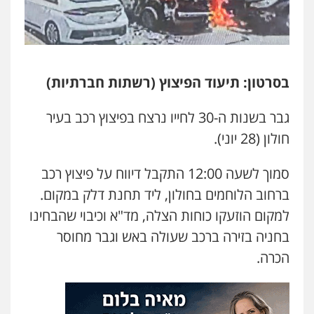
משרד עורכי דין חן ברוך
פלילי
דיני תעבורה
מעצרים וחקירות
0505078733
משרד עורכי דין טאי שרקי
בסרטון: תיעוד הפיצוץ (רשתות חברתיות)
פלילי
אסירים
תעבורה
מרב"ד
0547556464
גבר בשנות ה-30 לחייו נרצח בפיצוץ רכב בעיר
חולון (28 יוני).
עו"ד אילן אלימלך
סמוך לשעה 12:00 התקבל דיווח על פיצוץ רכב
פלילי
פשיעה חמורה
תעבורה
אסירים
0522992110
ברחוב הלוחמים בחולון, ליד תחנת דלק במקום.
למקום הוזעקו כוחות הצלה, מד"א וכיבוי שהבחינו
בחניה בזירה ברכב שעולה באש וגבר מחוסר
עו"ד שאדי נאטור
פלילי
פשיעה חמורה
מעצרים וחקירות
הכרה.
0509230800