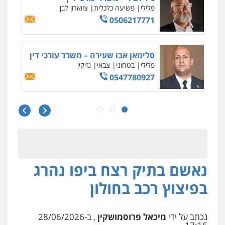
פלילי
כלכלי
עורכי דין לענייני אסירים
0525060666
גיא זהבי משרד עורכי דין
פלילי
משפחה
503456449
עו"ד איהאב ג'לג'ולי
פלילי
מעצרים וחקירות
עורכי דין לענייני
אסירים
0505216700
אייל בן שושן, עורך דין פלילי
נאשם בתיק רצח ביפו נהרג
פלילי
מעצרים וחקירות
פשיעה חמורה
נוער
רישום פלילי
בפיצוץ רכב בחולון
0522763105
נכתב על ידי
מיכאל פרוסמושקין
, ב-28/06/2026
עו"ד שלומי שרון