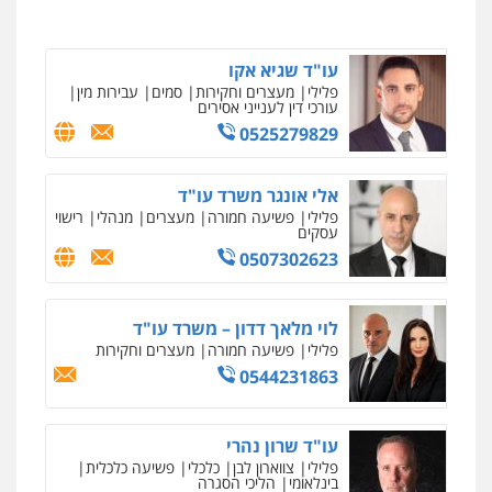
0546657865
עו"ד שגיא אקו
פלילי
מעצרים וחקירות
סמים
עבירות מין
עורכי דין לענייני אסירים
0525279829
אלי אונגר משרד עו"ד
פלילי
פשיעה חמורה
מעצרים
מנהלי
רישוי
עסקים
0507302623
לוי מלאך דדון – משרד עו"ד
פלילי
פשיעה חמורה
מעצרים וחקירות
0544231863
עו"ד שרון נהרי
פלילי
צווארון לבן
כלכלי
פשיעה כלכלית
בינלאומי
הליכי הסגרה