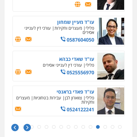
עו"ד מעיין שמחון
פלילי
מעצרים וחקירות
עורכי דין לענייני
אסירים
0587604050
עו"ד שאדי כבהא
פלילי
עורכי דין לענייני אסירים
0525556970
עו"ד פאדי בראנסי
פלילי
צווארון לבן
עבירות בטחוניות
מעצרים
וחקירות
0524122241
ניר קידר – צלם
צילום עורכי דין
שירותים מקצועיים לעורכי
דין
עו"ד אלינור טל
0504578527
עבירות פליליות
משפט מנהלי
עתירות
אסירים
ועדות שחרורים