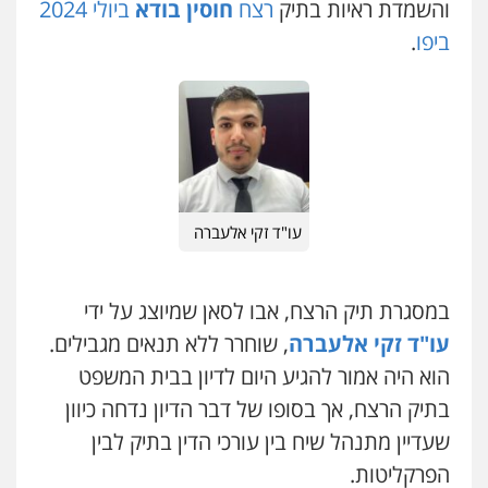
0523647066
והשמדת ראיות בתיק
רצח
חוסין בודא
ביולי 2024
ביפו
.
ויקי שמואל – משרד עו"ד
פלילי
משפט פלילי
0528959600
קורל קרוז – עורך דין פלילי
משפט פלילי
עו"ד זקי אלעברה
0545437431
במסגרת תיק הרצח, אבו לסאן שמיוצג על ידי
עו"ד עלי סעדי
פלילי
פשיעה חמורה
ליווי וייצוג בחקירות
עו"ד זקי אלעברה
, שוחרר ללא תנאים מגבילים.
ומעצרים
0508824984
הוא היה אמור להגיע היום לדיון בבית המשפט
בתיק הרצח, אך בסופו של דבר הדיון נדחה כיוון
עו"ד תומר בנישתי
שעדיין מתנהל שיח בין עורכי הדין בתיק לבין
פלילי
מעצרים וחקירות
צווארון לבן
פשיעה
חמורה
הפרקליטות.