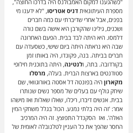
"כשהגענו למקום האמבולנס היה בדרכו החוצה",
מספרת העיתונאית
דניס
אטריסו
, "לא ידענו מי
בפנים, אבל אחרי שדיברתי עם כמה חברים
ושכנים, גילינו שהקורבן היא אישה בשם נורה
דלמסו. היא היתה לבד בבית. הפעם האחרונה
שבה היא נראתה היתה ביום שישי, כשסעדה עם
חברים בביתה. בנה, פקונדו, היה באותו זמן
בקורדובה. בתה, ו
לנטינה
, היתה בתוכנית חילופי
סטודנטים בארצות הברית. בעלה,
מרסלו
מקארון
היה בפונטה דל אסטה באורוגוואי, שם
שיחק גולף עם בעלים של מספר נשים שנותרו
בבית. אנשים דיברו, ריכלו, שאלו שאלות ואז מישהו
אמר: 'זה היה בלתי נמנע. הכול בגלל משחקי המין
האלה'. ואז הסקנדל התפוצץ. זה היה המרכיב
החסר שהפך את כל העניין לטלנובלה לאומית של