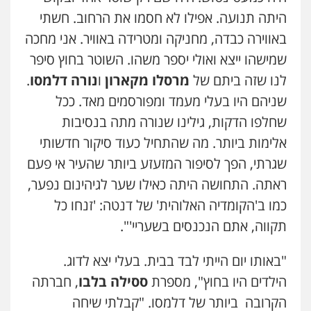
היתה תנועה. אפילו לא חסמו את הרחוב. חשתי
באווירה כבדה, מחניקה ומטרידה באוויר. אני מחכה
שמישהו ייצא ואולי יספר משהו. השוטר בחוץ סיפר
לנו שזה ביתם של
מרסלו מקארון
ו
נורה דלמסו
.
שניהם היו בעלי מעמד ומפורסמים מאד. ככל
שחלפו הדקות, גילינו שנורה מתה בנסיבות
אלימות ביותר. מה שהתחיל כעוד סיקור חדשותי
שגרתי, הפך לסיפור המזעזע ביותר שהעיר אי פעם
ראתה. התחושה היתה כאילו שער לגיהינום נפער,
כמו ב'הקומדיה האלוהית' של דנטה: 'זנחו כל
תקווה, אתם הנכנסים בשעריי'".
"באותו יום הייתי לבד בבית. בעלי יצא לדוג.
הילדים היו בחוץ", מספרת
ססילה בלבו
, חברתה
הקרובה ביותר של דלמסו. "קבלתי שיחה