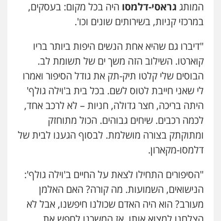
המותג
גראסי-דלמסו
היה בכל מקום: בעסקים,
במרכזי קניות, בשירותים שונים וכו'.
"דיברו גם שהיא אחת הנשים היפות ביותר בריו
קוארטו. השילוב הזה משך ים של תשומת לב.
הבוסים שלי קלטו תיק-תק את גודל הסיפור ואמרו
לי שאני חייבת לטוס לשם. בכל בית ב'וילה גולף'
היתה בריכה, חצר גדולה, חניות – לא לרכב אחד,
לכמה רכבים. שיחים גבוהים. הכול מתוחזק
ומתוקתק בצורה מושלמת. לבסוף הגענו לבית של
דלמסו-מקארון.
"הסיפורים התחילו לצאת על החיים ב'וילה גולף':
הנישואים, השמועות. מה קורה? האם האלמן
מעורב? הוא היה האדם שכולנו חיפשנו, אבל לא
הצלחנו למצוא אותו, אז המשכנו לחפש את