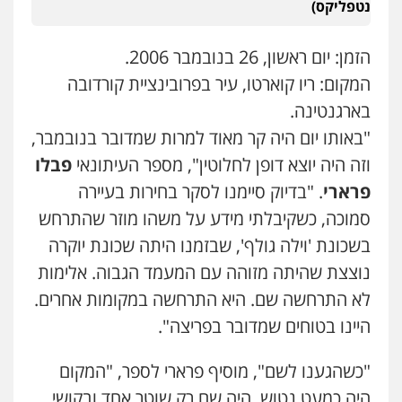
נטפליקס)
הזמן: יום ראשון, 26 בנובמבר 2006.
המקום: ריו קוארטו, עיר בפרובינציית קורדובה
בארגנטינה.
"באותו יום היה קר מאוד למרות שמדובר בנובמבר,
וזה היה יוצא דופן לחלוטין", מספר העיתונאי
פבלו
פרארי
. "בדיוק סיימנו לסקר בחירות בעיירה
סמוכה, כשקיבלתי מידע על משהו מוזר שהתרחש
בשכונת 'וילה גולף', שבזמנו היתה שכונת יוקרה
נוצצת שהיתה מזוהה עם המעמד הגבוה. אלימות
לא התרחשה שם. היא התרחשה במקומות אחרים.
היינו בטוחים שמדובר בפריצה".
"כשהגענו לשם", מוסיף פרארי לספר, "המקום
היה כמעט נטוש. היה שם רק שוטר אחד ובקושי