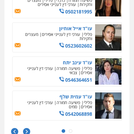
עו"ד דרוויש נאשף
פלילי
פשיעה חמורה
זכויות אדם
0527448141
עו"ד יפעת שוורץ סיל
פלילי
תעבורה
0523379525
עו"ד שילה ענבר
פלילי
כלכלי
מיסים
הלבנת הון
ייעוץ לעורכי
דין
0506216097
עו"ד אביגדור פלדמן
פלילי
אסירים
צווארון לבן
זכויות אדם
אזרחי
0505345826