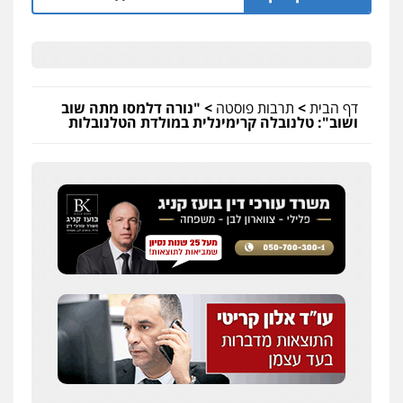
דף הבית
>
תרבות פוסטה
>
"נורה דלמסו מתה שוב
ושוב": טלנובלה קרימינלית במולדת הטלנובלות
עו"ד יפעת שוורץ סיל
פלילי
תעבורה
0523379525
עו"ד שילה ענבר
פלילי
כלכלי
מיסים
הלבנת הון
ייעוץ לעורכי
דין