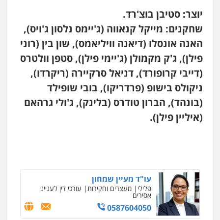
יוצר: סטיבן בוצ'רד.
שחקנים: מייקל קנאווה (ג'יימס נלסון ג'ויס),
האנה אונסלו (דיאנה וויליאמס), שון בין (רוני
פילן), ג'ק מקמולן (ג'יימי פילן), סטפן וולטרס
(דייבי קרופורד), דניאל סרקיירה (ריקרדו),
ניקולס בישופ (פרדריקו), בובי שופילד
(בונהד), הברון טודרס (בלינק), ג'ולי גרהאם
(איליין פילן).
עו"ד מעיין שמחון
פלילי
מעצרים וחקירות
עורכי דין לענייני
אסירים
0587604050