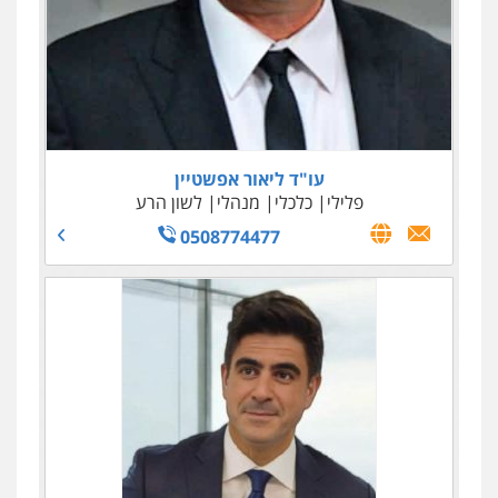
עו"ד משה יוחאי
עו"ד יוסי פלסיוס – קליין
פלילי
פשיעה חמורה
כלכלי
צווארון לבן
פלילי
צווארון לבן
מחש
תעבורה
מעצרים וחקירות
0509936616
0506270283
עו"ד ליאור אפשטיין
פלילי
כלכלי
מנהלי
לשון הרע
עו"ד יפעת שוורץ סיל
פלילי
תעבורה
0508774477
0523379525
עו"ד שילה ענבר
פלילי
כלכלי
מיסים
הלבנת הון
ייעוץ לעורכי
דין
עו"ד תומר נוה
עו"ד ציון שמעון
0506216097
פלילי
תעבורה
פשע חמור
נוער
פלילי
עורכי דין לענייני אסירים
0522350561
0525181855
עו"ד אביגדור פלדמן
פלילי
אסירים
צווארון לבן
זכויות אדם
אזרחי