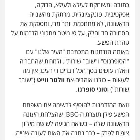
כתובה ומשוחקת לעילא ולעילא, הדוקה,
אפקטיבית, פונקציונלית, מרתקת מהשנייה
הראשונה, לא מתחכמת יותר מדי, ומספקת את
הסחורה חד וחלק, על פי מיטב מתכוני הדרמות על
טהרת הפשע.
באותה הזדמנות מתכתבת "העיר שלנו" עם
"הסופרנוס" ו"שובר שורות". ולמרות שהחבר'ה
האלה עושים בסך הכל דברים די רעים, אין מה
לעשות – כולנו אוהבים את
וולטר ווייט
("שובר
שורות") ו
טוני סופרנו
.
וזאת ההזדמנות להוסיף לרשימה את משפחת
הפשע פילן תוצרת ה-BBC, שהצלחת העונה
הראשונה שלה – בשיאה הגיעה לשישה מיליון
צופים לפרק – כבר נתנה את האות לעונה שנייה.