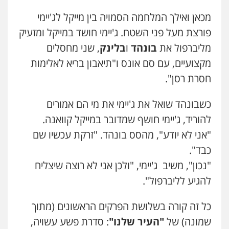
מכאן ואילך המלחמה הסמויה בין מייקל לג'יימי
פורצת מעל פני השטח. ג'יימי חושד במייקל ומזעיק
מליברפול את
בונהד
ו
בלינק
, שני מחסלים
מקצועיים, עם סם אונס ו"תיאבון בריא לאלימות
חסרת רסן".
כשבונהד שואל את ג'יימי את מי הם אמורים
להוריד, ג'יימי חושף שמדובר במייקל קוואנה.
"אני לא יודע", מהסס בונהד. "זרקת עכשיו שם
כבד".
"נכון", משיב ג'יימי, "ולכן אני לא רוצה שיצליח
להגיע לליברפול".
כל זה קורה בשלושת הפרקים הראשונים (מתוך
שמונה) של
"העיר שלנו"
: סדרת פשע עשויה,