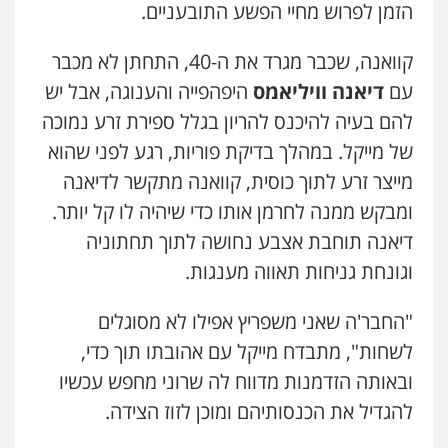
הזמן לפרוש מחיי הפשע התובעניים.
עו"ד אייל אוחיון
פלילי
עורכי דין לענייני אסירים
מעצרים
וחקירות
קוואנה, שכבר מגרד את ה-40, התחתן לא מכבר
0523602602
עם
דיאנה וויליאמס
היפהפייה והענוגה, אבל יש
להם בעיה להיכנס להריון בגלל ספירת זרע נמוכה
עו"ד עינב יתח
פלילי
פשיעה חמורה
עורכי דין לענייני
של מייקל. במהלך בדיקת פוריות, רגע לפני שהוא
אסירים
צבאי
מייצר זרע לתוך כוסית, קוואנה מתקשר לדיאנה
0546364651
ומבקש ממנה לחרמן אותו כדי שיהיה לו קל יותר.
דיאנה תוחבת אצבע נחושה לתוך תחתוניה
עו"ד עמית שלף
פלילי
פשיעה חמורה
עורכי דין לענייני
וגונחת גניחות תאווה מענגות.
אסירים
סמים
0542068898
"החבר'ה שאני משפריץ אפילו לא מסוגלים
לשחות", מתבדח מייקל עם אהובתו תוך כדי,
ובאותה הזדמנות מדווח לה שרוני מחפש עכשיו
להגדיל את הכנסותיהם ומוכן לזוז הצידה.