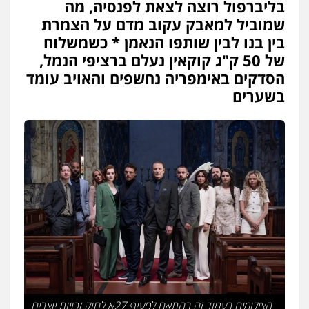
בליברפול רוצה לצאת לפנסיה, מה
פלילי
מעצרים וחקירות
סמים
עבירות מין
שמוביל למאבק עקוב מדם על הצמרת
עורכי דין לענייני אסירים
0525279829
בין בנו לבין שותפו הנאמן * כשמשלוח
של 50 ק"ג קוקאין נעלם ברציפי הנמל,
הסדקים באימפריה נחשפים והאויב עומד
עו"ד שאדי כבהא
בשערים
פלילי
עורכי דין לענייני אסירים
0525556970
עו"ד רויטל סבג שקד
פלילי
פשיעה חמורה
אמצעי לחימה
אלימות
עורכי דין לענייני אסירים
0528615306
עו"ד דרוויש נאשף
פלילי
פשיעה חמורה
זכויות אדם
0527448141
הצילומים בעמוד זה בהתאם לסעיף 27א לחוק זכויות יוצרים