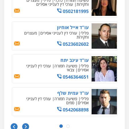
פלילי
פשיעה חמורה
זכויות אדם
0527448141
עו"ד יפעת שוורץ סיל
פלילי
תעבורה
0523379525
עו"ד שילה ענבר
פלילי
כלכלי
מיסים
הלבנת הון
ייעוץ לעורכי
דין
0506216097
עו"ד אביגדור פלדמן
פלילי
אסירים
צווארון לבן
זכויות אדם
אזרחי
0505345826
עו"ד אתנה אדרי