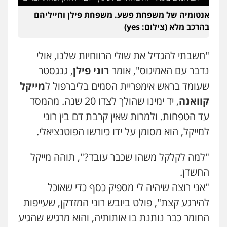
עו"ד יפעת שוורץ סיל
אנטומיה של משפחת פשע. משפחת פילן וחייליהם
פלילי
תעבורה
בהרכב מלא (צילום: yes)
0523379525
"חשבתי להגדיל את שולי הרווחיות שלנו, אולי
עו"ד שילה ענבר
נדבר עם האמיגוס", אומר
רוני פילן
, גנגסטר
פלילי
כלכלי
מיסים
הלבנת הון
ייעוץ לעורכי
דין
שעומד בראש אימפריית הסמים בליברפול ל
מייקל
0506216097
קוואנה
, יד ימינו שהולך לצדו 20 שנה. מהמסד
עד הטפחות. ולמרות שאין קרבת דם בין רוני
עו"ד אביגדור פלדמן
למייקל, הוא מסומן על ידו כיורשו הפוטנציאלי.
פלילי
אסירים
צווארון לבן
זכויות אדם
אזרחי
0505345826
"למה לקלקל משהו שכבר עובד?", תוהה מייקל
החשדן.
עו"ד אתנה אדרי
"אני רוצה שיהיה לי מספיק כסף כדי שאוכל
פשיעה חמורה
כלכלי
פלילי
מעצרים
וחקירות
עורכי דין לענייני אסירים
להירגע קצת", פולט ביובש רוני המזדקן, שעייפות
0502181995
החומר כבר נותנת בו אותותיה, והוא מרגיש שהגיע