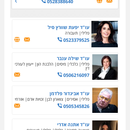
0528388640
אסירים
סמים
0542068898
עו"ד שגיא אקו
פלילי
מעצרים וחקירות
סמים
עבירות מין
עורכי דין לענייני אסירים
0525279829
עו"ד שאדי כבהא
פלילי
עורכי דין לענייני אסירים
0525556970
עו"ד רויטל סבג שקד
פלילי
פשיעה חמורה
אמצעי לחימה
אלימות
עורכי דין לענייני אסירים
0528615306
עו"ד דרוויש נאשף