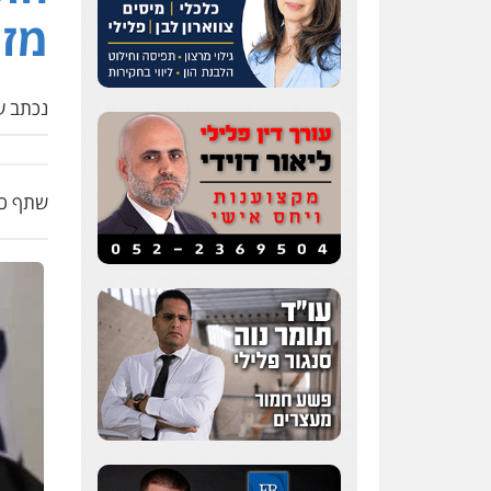
מזר
נכתב על
שתף כת