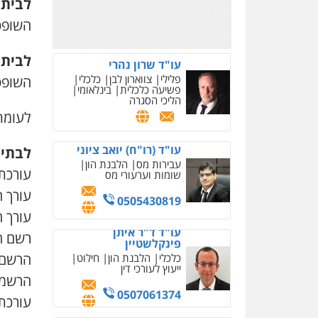
לבית 
ייעוץ לעורכי דין
השופטת
0507061374
מצגר ושות', חברת עורכי
לבית 
דין
נדל"ן / עסקים
משפחה
השופט
תעבורה
כלכלי
הוצאה
לפועל
לעומת
0545402829
לבתי 
עורך דין תמיר אלטיט
פלילי
תעבורה
עורכת 
עורך ה
0545577862
עורך ה
עו"ד יוסי חמצני
רשם ה
כלכלי
צווארון לבן
פשיעה
הרשם 
כלכלית
עבירות מס
הלבנת
הון
הרשמת
0505471497
עורכת 