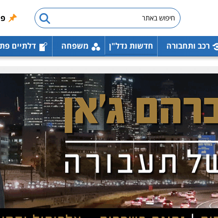
פו
רכב ותחבורה
חדשות נדל"ן
משפחה
דלתיים פת