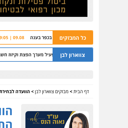
 אישה לעיני ילדיה בכפר בענה
כל המבזקים
רימון התפוצץ 
09.08 | 09:05
צווארון לבן
 במלון והמשיך להפעיל מערך הפצת וקיזוז חשבוניות פיקטיביות
דף הבית
>
מבזקים צווארון לבן
>
הוועדה לבחירת 
הוו
התכ