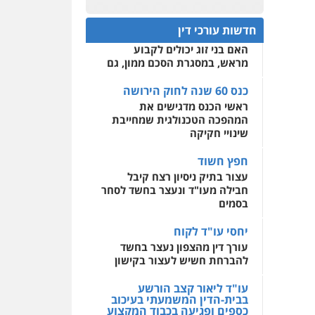
עו"ד רן כהן רוכברגר
כנס 60 שנה לחוק הירושה:
המתח שבין חוק יחסי ממון
0522508109
דיני צבא
פלילי
צווארון לבן
חדשות עורכי דין
לבין חוק הירושה
האם בני זוג יכולים לקבוע
אחסון אתרים
מראש, במסגרת הסכם ממון, גם
מהירות
הגנה
גיבוי
שחר מנדלמן, שלומציון
תמיכה
שירותים מקצועיים
גבאי מנדלמן – משרד
לעורכי דין
כנס 60 שנה לחוק הירושה
עורכי דין
ראשי הכנס מדגישים את
פלילי
התמחות בייצוג
המהפכה הטכנולגית שמחייבת
בעבירות מין
מרכז התחלה חדשה
שינויי חקיקה
אסירים
עבירות מין
0505522334
שירותים מקצועיים לעורכי
חפץ חשוד
דין
עצור בתיק ניסיון רצח קיבל
עו"ד מוחמד סביחאת
חבילה מעו"ד ונעצר בחשד לסחר
0544500346
פלילי
תעבורה
פשיעה
בסמים
כלכלית
0525077716
יחסי עו"ד לקוח
עורך דין מהצפון נעצר בחשד
עו"ד יניב זוסמן
להברחת חשיש לעצור בקישון
פלילי
כלכלי
פשיעה
חמורה
מעצרים וחקירות
עו"ד ליאור קצב הורשע
בבית-הדין המשמעתי בעיכוב
0525199949
כספים ופגיעה בכבוד המקצוע