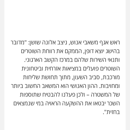
0522508109
אחסון אתרים
מהירות
הגנה
גיבוי
תמיכה
שירותים
מקצועיים לעורכי דין
ראש אגף משאבי אנוש, ניצב אלונה שושן: "מדובר
בהישג יוצא דופן, הממקם את רווחת השוטרים
מרכז התחלה חדשה
ותנאי השירות שלהם במרכז הקשב הארגוני.
אסירים
עבירות מין
שירותים מקצועיים
לעורכי דין
השוטרים פועלים במציאות אזרחית וביטחונית
0544500346
מורכבת, סביב השעון, מתוך תחושת שליחות
ומחויבות. ההון האנושי הוא המשאב החשוב ביותר
מאיה בלום, עו"ס, טיפול ושיקום
של המשטרה – ולכן פעלנו להבטיח שתוספות
טיפול בהתמכרויות
שירותים מקצועיים
לעורכי דין
השכר יבטאו את ההשקעה הראויה במי שנמצאים
0504062539
בחזית".
עו"ד ד"ר אבי שקד
עבירות כלכליות
הלבנת הון
חילוטים