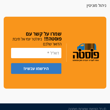
לפני נקיטת צעדים
ניהול מוניטין
עורך דין נעצר בחשד לסחיטת ראש המועצה יאנוח
ג'ת
חג שמח
כפר מנדא: עורך דין נעצר בחשד להחזקת שני אקדח
שמרו על קשר עם
גלוק
פוסטה!!!
ניוזלטר יומי אל תיבת
הדואר שלכם
די לאלימות
פאנל הלשכה על האלימות: "כישלון שמתחיל בחינוך
ונגמר במשטרה"
מנכ"ל עכשיו
בימ"ש מחוזי: החלטת עמית בכר לדחות מינוי מנכ"ל
חדש ללשכה אינה סבירה
משפחה ופוליטיקה
עו"ד גלעד מנשה ויאיר בכורו חגגו בר מצווה, שרי
הליכוד הפציצו
אתיקה בהקפאה
© כל הזכויות שמורות פוסטה