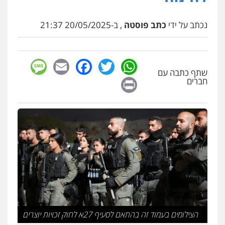
נכתב על ידי
כתב פוסטה
, ב-20/05/2025 21:37
sage
Facebook
Email
WhatsApp
Twitter
שתף כתבה עם
Print
חברים
הצילומים בעמוד זה בהתאם לסעיף 27א לחוק זכויות יוצרים