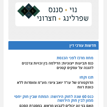
חקירות פרטיות
חקירות כלכליות
חקירות
אישות
איתורים
מאסר בפועל לעו"ד שעקץ שני מיליון שקל על דירה
ששייכת ללקוחותיו
0537865001
נכס בכפר קאסם
ניר קידר – צלם
העונש לעורך דין שהורשע בדיווח כוזב על עסקת
צילום עורכי דין
שירותים מקצועיים לעורכי
נדל"ן
דין
0504578527
על סדר היום
כנס תובענות ייצוגיות: "בעקבות ה-AI התפתח טרנד
חדשות עורכי דין
תביעות הגנת הפרטיות"
רונן הלל – מוניטין
מחיקת כתבות מגוגל ודחיקת אזכורים
מחוז מרכז לפני הכנסת
שליליים
שירותים מקצועיים לעורכי דין
כנס תביעות ייצוגיות: הדילמה בין זכויות צרכנים
0522508109
להגנה על עסקים קטנים
תנו וקחו
אחסון אתרים
הדוקטורט של עו"ד יואב ציוני: מע"מ ומוסדות ללא
מהירות
הגנה
גיבוי
תמיכה
שירותים
מקצועיים לעורכי דין
כוונת רווח
כנס 60 שנה לחוק הירושה: המתח שבין חוק יחסי
ממון לבין חוק הירושה
מרכז התחלה חדשה
האם בני זוג יכולים לקבוע מראש, במסגרת הסכם