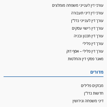
"הבמות של קפלן" לחמאס
עורכי דין לענייני משפחה מומלצים
מאסר לעורך הדין
עורכי דין דיני תעבורה
מאסר בפועל לעו"ד מהצפון שהגיש תביעות
עורך דין לענייני נדל"ן
פיקטיביות בשם פלסטינים
עורך דין רישוי עסקים
על המידתיות
ביה"ד המשמעתי ביטל השעיה לצמיתות של
עורך דין תכנון ובניה
עורכת-דין שהביעה שמחה ב-7 באוקטובר
עורך דין פלילי
אשם
עורך דין פלילי – אסף דוק
עו"ד הלל בבייב הורשע בהונאת עשרות לקוחות,
מאגר פסקי דין והחלטות
ההסדר: 7-9 שנות מאסר
דין ומקרקעין
מדורים
עורך דין ברמת השרון נחקר בחשד למרמה בעסקת
נדל"ן
מבזקים פלילים
"אני מכינה 5-6 ג'וינטים ביום"
חדשות נדל"ן
תובעת משטרתית פוטרה בחשד לעישון סמים
שנחשף בפעילות בלשים בטלגרם
דיני משפחה וגירושין