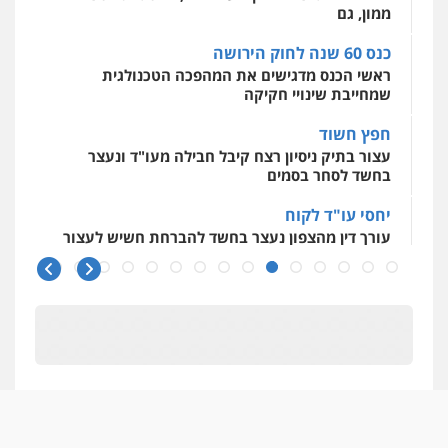
ממון, גם
אסירים
עבירות מין
שירותים מקצועיים
לעורכי דין
כנס 60 שנה לחוק הירושה
0544500346
ראשי הכנס מדגישים את המהפכה הטכנולגית
שמחייבת שינויי חקיקה
חפץ חשוד
עצור בתיק ניסיון רצח קיבל חבילה מעו"ד ונעצר
בחשד לסחר בסמים
יחסי עו"ד לקוח
עורך דין מהצפון נעצר בחשד להברחת חשיש לעצור
בקישון
עו"ד ליאור קצב הורשע בבית-הדין המשמעתי
בעיכוב כספים ופגיעה בכבוד המקצוע
חודש בלבד לאחר שהופיע בכנס לשכת עורכי הדין,
קצב הורשע
10 מיליון
עורך-דין חשוד בהעלמת הכנסות והתחמקות ממס
רכישה