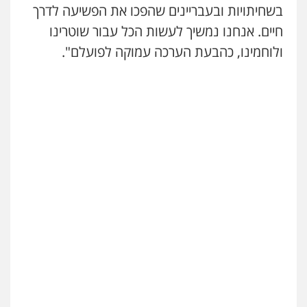
בשחיתויות ובעבריינים שהפכו את הפשיעה לדרך
חיים. אנחנו נמשיך לעשות הכל עבור שוטרינו
ולוחמינו, כהבעת הערכה עמוקה לפועלם".
ניר קידר – צלם
צילום עורכי דין
שירותים מקצועיים לעורכי
דין
0504578527
רונן הלל – מוניטין
מחיקת כתבות מגוגל ודחיקת אזכורים
שליליים
שירותים מקצועיים לעורכי דין