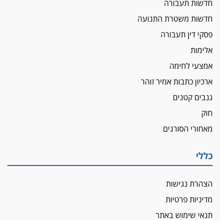
לא בכל יום
חדשות תעבורה
עו"ד שרון נהרי חיתן את בנו הבכור דניאל
חדשות משטרת התנועה
הכנסת אישרה
פסקי דין תעבורה
הגבלת שכר טרחה בייצוג נכי צה"ל ונפגעי פעולות
אלימות
איבה
אמצעי לחימה
איתות מירושלים
ארכיון כתבות אמיר זוהר
יו"ר המחוז צ'צ'קס מכנס ישיבה להדחת
ממלא-מקומו, ועמית בכר שותק
גנבים קטנים
מחאת הפרקליטים והסנגורים
חוק
יצאו לשעה מבית המשפט ועמדו בחוץ לאות הזדהות
מאחורי הסורגים
עם השופטים
הביקורת חוגגת
כללי
מבקר לשכת עורכי הדין בתביעה נגד "איכות
השלטון" בעידן עמית בכר
הצהרת נגישות
נכנס לאינדקס
מדיניות פרטיות
עו"ד חגי בנימין חצה את הקווים, מפרקליטות ת"א
למשרד פרטי חדש
תנאי שימוש באתר