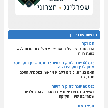
על סדר היום
כנס תובענות ייצוגיות: "בעקבות ה-AI התפתח טרנד
רונן הלל – מוניטין
תביעות הגנת הפרטיות"
מחיקת כתבות מגוגל ודחיקת אזכורים
שליליים
שירותים מקצועיים לעורכי דין
מחוז מרכז לפני הכנסת
0522508109
כנס תביעות ייצוגיות: הדילמה בין זכויות צרכנים
להגנה על עסקים קטנים
חדשות עורכי דין
אחסון אתרים
תנו וקחו
מהירות
הגנה
גיבוי
תמיכה
שירותים
מקצועיים לעורכי דין
הדוקטורט של עו"ד יואב ציוני: מע"מ ומוסדות ללא
כוונת רווח
כנס 60 שנה לחוק הירושה: המתח שבין חוק יחסי
ממון לבין חוק הירושה
מרכז התחלה חדשה
האם בני זוג יכולים לקבוע מראש, במסגרת הסכם
אסירים
עבירות מין
שירותים מקצועיים
לעורכי דין
ממון, גם
0544500346
כנס 60 שנה לחוק הירושה
ראשי הכנס מדגישים את המהפכה הטכנולגית
שמחייבת שינויי חקיקה
חפץ חשוד