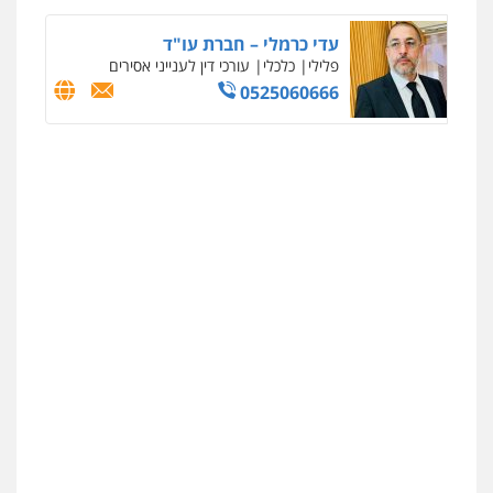
עדי כרמלי – חברת עו"ד
פלילי
כלכלי
עורכי דין לענייני אסירים
0525060666