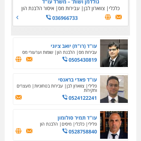
גולדמן ושות' – משרד עו"ד
כלכלי
צווארון לבן
עבירות מס
איסור הלבנת הון
036966733
עו"ד (רו"ח) יואב ציוני
עבירות מס
הלבנת הון
שומות וערעורי מס
0505430819
עו"ד פאדי בראנסי
פלילי
צווארון לבן
עבירות בטחוניות
מעצרים
וחקירות
0524122241
עו"ד תמיר סולומון
פלילי
כלכלי
מיסים
הלבנת הון
0528758840