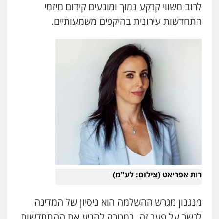
לרוב משווי קרקע נמוך ומונעים קידום מיזמי
התחדשות עירונית בהיקפים משמעותיים.
עו"ד ד"ר איתן פינקלשטיין
כלכלי
הלבנת הון
חילוט
ייעוץ לעורכי דין
0507061374
רות אפריאט (צילום: לע"מ)
מצגר ושות', חברת עורכי דין
נדל"ן / עסקים
משפחה
תעבורה
כלכלי
מנגנון מגרש ההשלמה הוא ניסיון של המדינה
הוצאה לפועל
לגשר על פער זה, במטרה להניע את ההתחדשות
0545402829