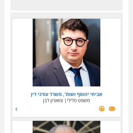
עו"ד ד"ר אבי שקד
אביחי יהוסף ושות', משרד עורכי דין
עבירות כלכליות
משפט פלילי
הלבנת הון
צווארון לבן
חילוטים
עבירות
פליליות
0544385337