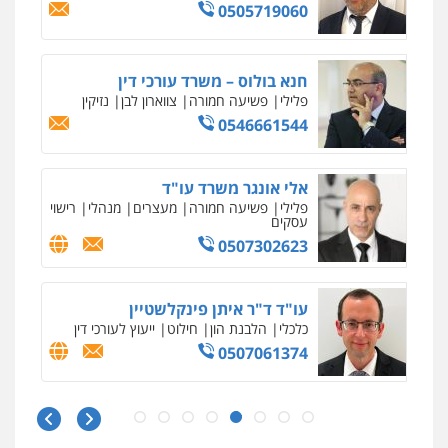
0505719060
מרכז התחלה חדשה
אסירים
עבירות מין
שירותים מקצועיים
לעורכי דין
חנא בולוס – משרד עורכי דין
0544500346
פלילי
פשיעה חמורה
צווארון לבן
נזיקין
0546661544
מאיה בלום, עו"ס, טיפול ושיקום
טיפול בהתמכרויות
שירותים מקצועיים
לעורכי דין
אלי אונגר משרד עו"ד
0504062539
פלילי
פשיעה חמורה
מעצרים
מנהלי
רישוי
עסקים
0507302623
עו"ד ד"ר אבי שקד
עבירות כלכליות
הלבנת הון
חילוטים
עבירות פליליות
עו"ד ד"ר איתן פינקלשטיין
0544385337
כלכלי
הלבנת הון
חילוט
ייעוץ לעורכי דין
0507061374
איתי חקירות – שירותים לעורכי דין
חקירות פרטיות
חקירות כלכליות
חקירות
אישות
איתורים
מצגר ושות', חברת עורכי דין
0537865001
נדל"ן / עסקים
משפחה
תעבורה
כלכלי