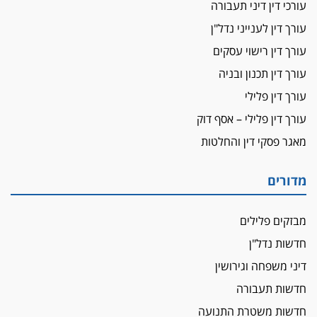
ביה"ד המשמעתי ביטל השעיה לצמיתות של
עורכי דין דיני תעבורה
עורכת-דין שהביעה שמחה ב-7 באוקטובר
עורך דין לענייני נדל"ן
אשם
עורך דין רישוי עסקים
עו"ד הלל בבייב הורשע בהונאת עשרות לקוחות,
עורך דין תכנון ובניה
ההסדר: 7-9 שנות מאסר
עורך דין פלילי
דין ומקרקעין
עורך דין פלילי – אסף דוק
עורך דין ברמת השרון נחקר בחשד למרמה בעסקת
נדל"ן
מאגר פסקי דין והחלטות
"אני מכינה 5-6 ג'וינטים ביום"
תובעת משטרתית פוטרה בחשד לעישון סמים
מדורים
שנחשף בפעילות בלשים בטלגרם
לא בכל יום
מבזקים פלילים
עו"ד שרון נהרי חיתן את בנו הבכור דניאל
חדשות נדל"ן
הכנסת אישרה
דיני משפחה וגירושין
הגבלת שכר טרחה בייצוג נכי צה"ל ונפגעי פעולות
חדשות תעבורה
איבה
חדשות משטרת התנועה