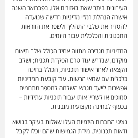
העירונית ביתר שאת באזורים אלו. בפברואר השנה
אישרה הנהלת רמ"י מדיניות חדשה שנועדה
אבי אמר משרד עורכי דין
פלילי
משפחה
אזרחי מסחרי
להסדיר את שלבי התהליך ולשפר את הוודאות
0502130230
התכנונית והכלכלית עבור היזמים.
המדיניות מגדירה מתווה אחיד הכולל שלב תיאום
אברהם שהבזי – משרד עורכי דין
מיסים
כלכלי
פלילי
פשיעה כלכלית
הלבנת
מוקדם, שנדרש עוד טרם הפקדת תכנית; ושלב
הון
0504456555
הקצאה לאחר אישור תוכניות, הכולל בחינה
כלכלית עם שמאי הרשות. עוד קובעת המדיניות
אפשרות לייעד מגרש השלמה למספר מתחמים
גיל דביר – משרד עורכי דין
פלילי
פשיעה כלכלית
צווארון לבן
סמוכים או לשריין אותו עבור תוכניות עתידיות –
0506217771
בכפוף לבחינה מקצועית מובנית.
נציגי החברות היזמיות העלו שאלות בעיקר בנושא
עו"ד יאיר בן סימון
פלילי
תעבורה
אזרחי
נזיקין
ביטוח
ודאות תכנונית, מידת הגמישות שהם יוכלו לקבל
0505719060