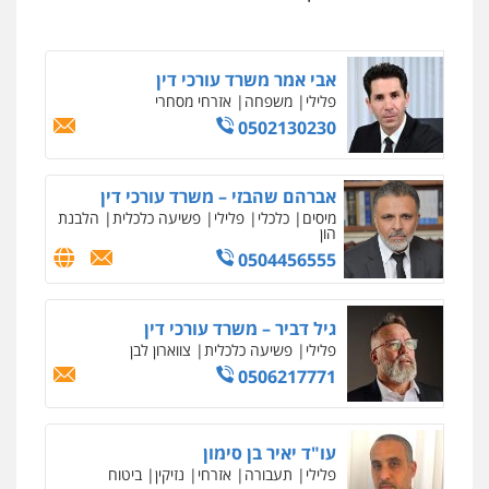
0545402829
אבי אמר משרד עורכי דין
פלילי
משפחה
אזרחי מסחרי
0502130230
ניר קידר – צלם
צילום עורכי דין
שירותים מקצועיים לעורכי
דין
אברהם שהבזי – משרד עורכי דין
0504578527
מיסים
כלכלי
פלילי
פשיעה כלכלית
הלבנת
הון
0504456555
רונן הלל – מוניטין
מחיקת כתבות מגוגל ודחיקת אזכורים
שליליים
שירותים מקצועיים לעורכי דין
גיל דביר – משרד עורכי דין
0522508109
פלילי
פשיעה כלכלית
צווארון לבן
0506217771
אחסון אתרים
מהירות
הגנה
גיבוי
תמיכה
שירותים
מקצועיים לעורכי דין
עו"ד יאיר בן סימון
פלילי
תעבורה
אזרחי
נזיקין
ביטוח