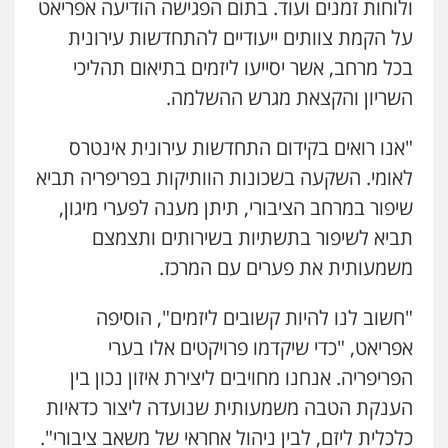
ולוחות זמנים ועוד. בתום הפגישה הודיעה אפריאט
על הקמת צוותים ייעודיים להתחדשות עירונית
חנא בולוס – משרד עורכי דין
בכל מרחב, אשר יסייעו ליזמים בתיאום תהליכי
פלילי
פשיעה חמורה
צווארון לבן
נזיקין
השריון והקצאת מגרש ההשלמה.
0546661544
"אנו רואים בקידום התחדשות עירונית אינטרס
אלי אונגר משרד עו"ד
לאומי. השקעה בשכונות הוותיקות בפריפריה תביא
פלילי
פשיעה חמורה
מעצרים
מנהלי
רישוי
שיפור במרחב הציבורי, תיתן מענה לפערי מיגון,
עסקים
0507302623
תביא לשיפור בתשתיות בשירותים ותצמצם
משמעותית את פערים עם המרכז.
עו"ד ד"ר איתן פינקלשטיין
כלכלי
הלבנת הון
חילוט
ייעוץ לעורכי דין
"חשוב לנו להיות קשובים ליזמים", הוסיפה
0507061374
אפריאט, "כדי שיקדמו פרויקטים אלו בערי
הפריפריה. אנחנו מחויבים ליצירת איזון נכון בין
מצגר ושות', חברת עורכי דין
הענקת הטבה משמעותית שנועדה ליצור כדאיות
נדל"ן / עסקים
משפחה
תעבורה
כלכלי
הוצאה לפועל
כלכלית ליזם, לבין ניהול אחראי של משאב ציבורי".