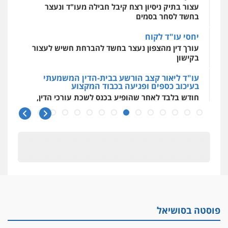
עצור בתיק ניסיון רצח קיבל חבילה מעו"ד ונעצר
בחשד לסחר בסמים
יחסי עו"ד לקוח
עורך דין מהצפון נעצר בחשד להברחת חשיש לעצור
בקישון
עו"ד ליאור קצב הורשע בבית-הדין המשמעתי
בעיכוב כספים ופגיעה בכבוד המקצוע
חודש בלבד לאחר שהופיע בכנס לשכת עורכי הדין,
קצב הורשע
10 מיליון
עורך-דין חשוד בהעלמת הכנסות והתחמקות ממס
רכישה
קטינים בסביבה מנוכרת
"ניכור הורי מכת מדינה": איך מתמודדים עם
ההשלכות ההרסניות של התופעה?
פוסטה בסושיאל
אלה המינויים
הוועדה לבחירת שופטים בחרה 26 שופטים ורשמים