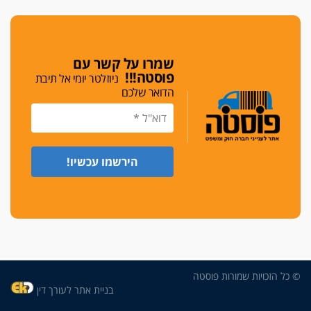
גלוק
די לאלימות
פאנל הלשכה על האלימות: "כישלון שמתחיל בחינוך
ונגמר במשטרה"
שמרו על קשר עם
פוסטה!!!
ניוזלטר יומי אל תיבת
מנכ"ל עכשיו
הדואר שלכם
בימ"ש מחוזי: החלטת עמית בכר לדחות מינוי מנכ"ל
חדש ללשכה אינה סבירה
משפחה ופוליטיקה
עו"ד גלעד מנשה ויאיר בכורו חגגו בר מצווה, שרי
הליכוד הפציצו
אתיקה בהקפאה
הקדנציה החוקית של ועדות האתיקה הסתיימה
והלשכה מצאה פתרון מאולתר
הזעקה
עשרות עורכי דין הפגינו בחיפה: "דמנו אינו הפקר,
© כל הזכויות שמורות פוסטה
דורשים הגנה וביטחון"
בניית אתר לעורך דין
על אלימות שוטרים, ושופטים