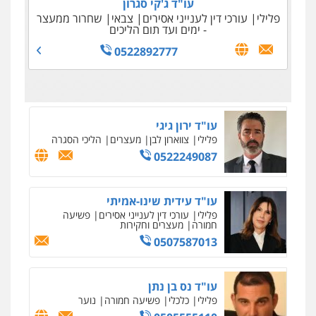
עו"ד ג'קי סגרון
משפחה
גישור
פלילי
עורכי דין לענייני אסירים
צבאי
שחרור ממעצר
עו"ד עמיחי ימין
0507206063
- ימים ועד תום הליכים
פלילי
פשיעה חמורה
מעצרים וחקירות
0522892777
0523550072
מנשה, אלמוג – עורכי דין
פלילי
עבירות תנועה
צווארון לבן
תעבורה
עורכי דין לענייני אסירים
מעצרים וחקירות
0546470989
עו"ד שאדי כבהא
פלילי
עורכי דין לענייני אסירים
0525556970
עו"ד (רו"ח) יואב ציוני
עבירות מס
הלבנת הון
שומות וערעורי מס
0505430819