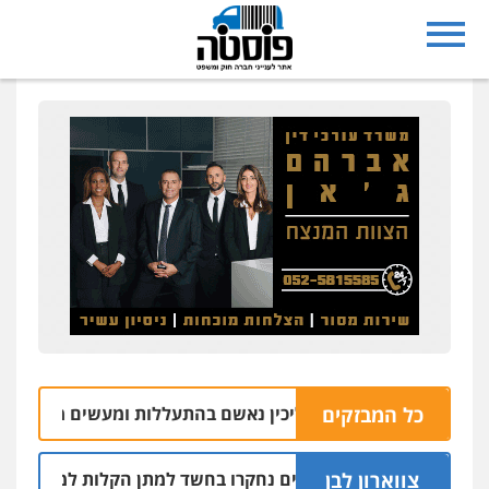
כל המבזקים
 משק במושב אליכין נאשם בהתעללות ומעשים מגונים בשתי פוע
צווארון לבן
שלושה שוטרים נחקרו בחשד למתן הקלות למועדון בבעלות אח