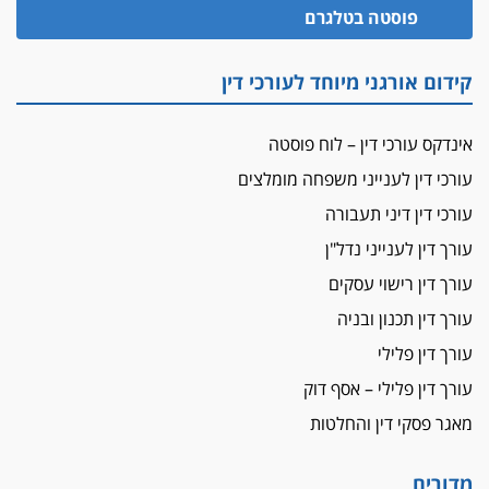
פוסטה בטלגרם
מאסר בפועל לעו"ד מהצפון שהגיש תביעות
פיקטיביות בשם פלסטינים
על המידתיות
קידום אורגני מיוחד לעורכי דין
ביה"ד המשמעתי ביטל השעיה לצמיתות של
עורכת-דין שהביעה שמחה ב-7 באוקטובר
אינדקס עורכי דין – לוח פוסטה
אשם
עורכי דין לענייני משפחה מומלצים
עו"ד הלל בבייב הורשע בהונאת עשרות לקוחות,
עורכי דין דיני תעבורה
ההסדר: 7-9 שנות מאסר
עורך דין לענייני נדל"ן
דין ומקרקעין
עורך דין ברמת השרון נחקר בחשד למרמה בעסקת
עורך דין רישוי עסקים
נדל"ן
עורך דין תכנון ובניה
"אני מכינה 5-6 ג'וינטים ביום"
עורך דין פלילי
תובעת משטרתית פוטרה בחשד לעישון סמים
עורך דין פלילי – אסף דוק
שנחשף בפעילות בלשים בטלגרם
מאגר פסקי דין והחלטות
לא בכל יום
עו"ד שרון נהרי חיתן את בנו הבכור דניאל
מדורים