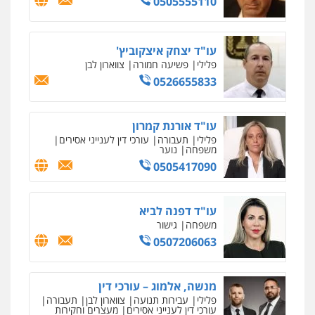
עו"ד ירון גיגי
פלילי
צווארון לבן
מעצרים
הליכי הסגרה
0522249087
עו"ד עידית שינו-אמיתי
פלילי
עורכי דין לענייני אסירים
פשיעה
חמורה
מעצרים וחקירות
0507587013
עו"ד נס בן נתן
פלילי
כלכלי
פשיעה חמורה
נוער
0505555110
עו"ד יצחק איצקוביץ'
פלילי
פשיעה חמורה
צווארון לבן
0526655833