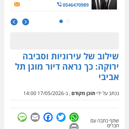
עו"ד אורנת קמרון
פלילי
תעבורה
עורכי דין לענייני אסירים
משפחה
נוער
0505417090
עו"ד דפנה לביא
משפחה
גישור
0507206063
שילוב של עירוניות וסביבה
ירוקה: כך נראה דיור מוגן תל
מנשה, אלמוג – עורכי דין
פלילי
עבירות תנועה
צווארון לבן
תעבורה
אביבי
עורכי דין לענייני אסירים
מעצרים וחקירות
0546470989
נכתב על ידי
תוכן מקודם
, ב-17/05/2026 14:00
sage
Facebook
Email
WhatsApp
Twitter
שתף כתבה עם
Print
חברים