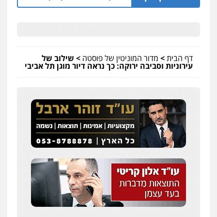
דף הבית
>
מדור המוניטין של פוסטה
>
שילוב של
עירוניות וסביבה ירוקה: כך נראה דיור מוגן תל אביבי
עו"ד ירון גיגי
פלילי
צווארון לבן
מעצרים
הליכי הסגרה
0522249087
עו"ד עידית שינו-אמיתי
פלילי
עורכי דין לענייני אסירים
פשיעה
חמורה
מעצרים וחקירות
0507587013
עו"ד נס בן נתן
פלילי
כלכלי
פשיעה חמורה
נוער