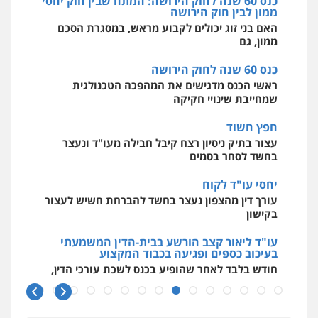
כנס 60 שנה לחוק הירושה
מאיה בלום, עו"ס, טיפול ושיקום
ראשי הכנס מדגישים את המהפכה הטכנולגית
טיפול בהתמכרויות
שירותים מקצועיים
שמחייבת שינויי חקיקה
לעורכי דין
0504062539
חפץ חשוד
עצור בתיק ניסיון רצח קיבל חבילה מעו"ד ונעצר
בחשד לסחר בסמים
עו"ד ד"ר אבי שקד
עבירות כלכליות
הלבנת הון
חילוטים
יחסי עו"ד לקוח
עבירות פליליות
עורך דין מהצפון נעצר בחשד להברחת חשיש לעצור
0544385337
בקישון
עו"ד ליאור קצב הורשע בבית-הדין המשמעתי
איתי חקירות – שירותים לעורכי דין
בעיכוב כספים ופגיעה בכבוד המקצוע
חקירות פרטיות
חקירות כלכליות
חקירות
חודש בלבד לאחר שהופיע בכנס לשכת עורכי הדין,
אישות
איתורים
קצב הורשע
0537865001
10 מיליון
ניר קידר – צלם
עורך-דין חשוד בהעלמת הכנסות והתחמקות ממס
רכישה
צילום עורכי דין
שירותים מקצועיים לעורכי
דין
קטינים בסביבה מנוכרת
0504578527
"ניכור הורי מכת מדינה": איך מתמודדים עם