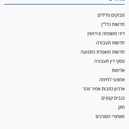
הכנסת אישרה
הגבלת שכר טרחה בייצוג נכי צה"ל ונפגעי פעולות
מבזקים פלילים
איבה
חדשות נדל"ן
איתות מירושלים
דיני משפחה וגירושין
יו"ר המחוז צ'צ'קס מכנס ישיבה להדחת
ממלא-מקומו, ועמית בכר שותק
חדשות תעבורה
מחאת הפרקליטים והסנגורים
חדשות משטרת התנועה
יצאו לשעה מבית המשפט ועמדו בחוץ לאות הזדהות
פסקי דין תעבורה
עם השופטים
אלימות
הביקורת חוגגת
אמצעי לחימה
מבקר לשכת עורכי הדין בתביעה נגד "איכות
השלטון" בעידן עמית בכר
ארכיון כתבות אמיר זוהר
נכנס לאינדקס
גנבים קטנים
עו"ד חגי בנימין חצה את הקווים, מפרקליטות ת"א
חוק
למשרד פרטי חדש
מאחורי הסורגים
לפני נקיטת צעדים
עורך דין נעצר בחשד לסחיטת ראש המועצה יאנוח