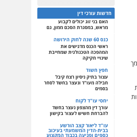
פלילי
אסירים
חקירות
כנס 60 שנה לחוק הירושה:
ומעצרים
סייבר
ניהול
המתח שבין חוק יחסי ממון
0522508109
משברים פליליים
חדשות עורכי דין
לבין חוק הירושה
האם בני זוג יכולים לקבוע
אחסון אתרים
0506355388
מראש, במסגרת הסכם ממון, גם
מהירות
הגנה
גיבוי
תמיכה
שירותים מקצועיים
לעורכי דין
כנס 60 שנה לחוק הירושה
עו"ד דרוויש נאשף
ראשי הכנס מדגישים את
פלילי
פשיעה חמורה
זכויות
אדם
המהפכה הטכנולגית שמחייבת
מרכז התחלה חדשה
שינויי חקיקה
0527448141
מך
אסירים
עבירות מין
שירותים מקצועיים לעורכי
חפץ חשוד
דין
חליל ביאדי – משרד
עצור בתיק ניסיון רצח קיבל
עורכי דין
חבילה מעו"ד ונעצר בחשד לסחר
0544500346
פלילי
דיני תעבורה
מעצרים
בסמים
וחקירות
פשיעה חמורה
אסירים
ות
יחסי עו"ד לקוח
0509636895
עורך דין מהצפון נעצר בחשד
להברחת חשיש לעצור בקישון
עו"ד איהאב זבידאת
פלילי
פשיעה חמורה
ארגוני
פשע
עבירות המתה
עו"ד ליאור קצב הורשע
עבירות מין
בבית-הדין המשמעתי בעיכוב
כספים ופגיעה בכבוד המקצוע