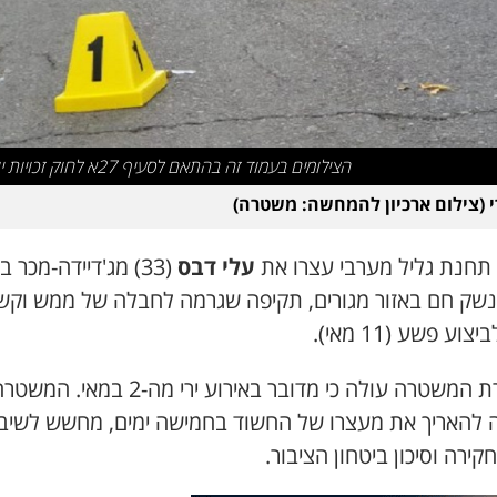
הצילומים בעמוד זה בהתאם לסעיף 27א לחוק זכויות יוצרים
רי (צילום ארכיון להמחשה: משטרה)
 תחנת גליל מערבי עצרו את
עלי דבס
(33) מג'דיידה-מכר 
מנשק חם באזור מגורים, תקיפה שגרמה לחבלה של ממש וקש
וע פשע (11 מאי).
מחקירת המשטרה עולה כי מדובר באירוע ירי מה-2 במאי. המש
 להאריך את מעצרו של החשוד בחמישה ימים, מחשש לשיב
חקירה וסיכון ביטחון הציבור.