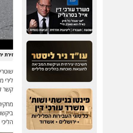
זירת י
שוטרי
לירי 
קשר לביצ
ביקשה
הליכי 