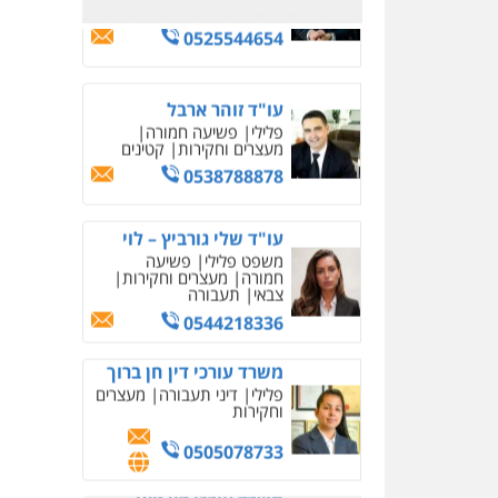
עו"ד שלי גורביץ – לוי
משפט פלילי
פשיעה
חמורה
מעצרים וחקירות
צבאי
תעבורה
0544218336
משרד עורכי דין חן ברוך
פלילי
דיני תעבורה
מעצרים
וחקירות
0505078733
משרד עורכי דין טאי
שרקי
פלילי
אסירים
תעבורה
מרב"ד
0547556464
עו"ד אילן אלימלך
פלילי
פשיעה חמורה