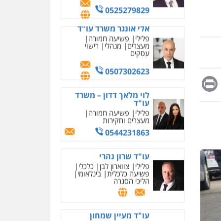
מחיקת כתבות מגוגל
0525279829
ודחיקת אזכורים שליליים
שירותים מקצועיים לעורכי
אלי אונגר משרד עו"ד
דין
פלילי
פשיעה חמורה
מעצרים
מנהלי
רישוי
0522508109
עסקים
אחסון אתרים
0507302623
מהירות
הגנה
גיבוי
Messag
Print
Fa
E
תמיכה
שירותים מקצועיים
לוי מלאך דדון – משרד
לעורכי דין
עו"ד
פלילי
פשיעה חמורה
מעצרים וחקירות
מרכז התחלה חדשה
0544231863
אסירים
עבירות מין
שירותים מקצועיים לעורכי
דין
עו"ד שרון נהרי
פלילי
צווארון לבן
כלכלי
0544500346
פשיעה כלכלית
בינלאומי
הליכי הסגרה
מאיה בלום, עו"ס,
טיפול ושיקום
טיפול בהתמכרויות
שירותים מקצועיים לעורכי
איומים כתובים
עו"ד מעיין שמחון
דין
תושב סכנין חשוד ששלח הודעות
פלילי
מעצרים וחקירות