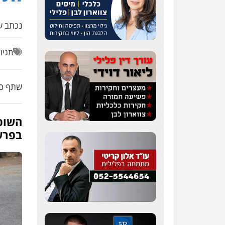
נכתב על
תגיו
שתף כת
השופ
בפרש