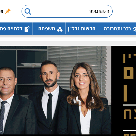
פו
רכב ותחבורה
חדשות נדל"ן
משפחה
דלתיים פת