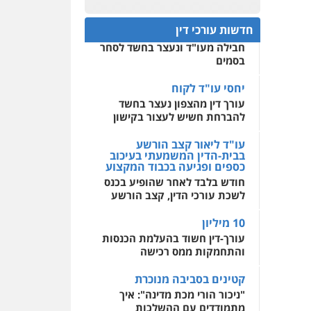
חפץ חשוד
0522508109
חדשות עורכי דין
עצור בתיק ניסיון רצח קיבל
חבילה מעו"ד ונעצר בחשד לסחר
אחסון אתרים
בסמים
מהירות
הגנה
גיבוי
תמיכה
שירותים מקצועיים
לעורכי דין
יחסי עו"ד לקוח
עורך דין מהצפון נעצר בחשד
להברחת חשיש לעצור בקישון
מרכז התחלה חדשה
אסירים
עבירות מין
עו"ד ליאור קצב הורשע
שירותים מקצועיים לעורכי
בבית-הדין המשמעתי בעיכוב
דין
כספים ופגיעה בכבוד המקצוע
חודש בלבד לאחר שהופיע בכנס
0544500346
לשכת עורכי הדין, קצב הורשע
10 מיליון
עורך-דין חשוד בהעלמת הכנסות
והתחמקות ממס רכישה
קטינים בסביבה מנוכרת
"ניכור הורי מכת מדינה": איך
מתמודדים עם ההשלכות