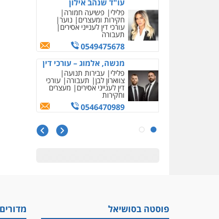
מנשה, אלמוג – עורכי דין
פלילי
עבירות תנועה
צווארון לבן
תעבורה
עורכי
דין לענייני אסירים
מעצרים
וחקירות
0546470989
עו"ד פיני פישלר
פלילי
תעבורה
מח"ש
אזרחי
כלכלי
0505234000
עו"ד עלי סעדי
פלילי
פשיעה חמורה
ליווי
וייצוג בחקירות ומעצרים
0508824984
מצגר ושות', חברת עורכי
דין
נדל"ן / עסקים
משפחה
תעבורה
כלכלי
הוצאה
פוסטה בסושיאל
מדורים
לפועל