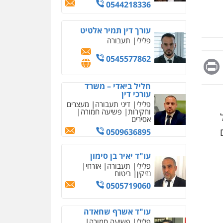
מחיקת כתבות מגוגל
0544218336
ודחיקת אזכורים שליליים
שירותים מקצועיים לעורכי
דין
עורך דין תמיר אלטיט
פלילי
תעבורה
0522508109
0545577862
Messag
Print
Fa
E
אחסון אתרים
מהירות
הגנה
גיבוי
תמיכה
שירותים מקצועיים
חליל ביאדי – משרד
לעורכי דין
עורכי דין
פלילי
דיני תעבורה
מעצרים
וחקירות
פשיעה חמורה
אסירים
מרכז התחלה חדשה
אסירים
עבירות מין
0509636895
שירותים מקצועיים לעורכי
דין
עו"ד יאיר בן סימון
0544500346
פלילי
תעבורה
אזרחי
נזיקין
ביטוח
מאיה בלום, עו"ס,
0505719060
טיפול ושיקום
טיפול בהתמכרויות
שירותים מקצועיים לעורכי
עו"ד אשרף שחאדה
דין
פלילי
פשיעה חמורה