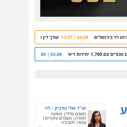
עורך דין נורה למוות בראשון לציון, הלקוח שח
04.08 | 13:37
קבלן מוכר שפשט רגל חשוד בהסתר
03.08 | 14:00
ניר קידר – צלם
צילום עורכי דין
שירותים
מקצועיים לעורכי דין
ע
עו"ד שלי גורביץ – לוי
0504578527
משפט פלילי
פשיעה
חמורה
מעצרים וחקירות
צבאי
תעבורה
רונן הלל – מוניטין