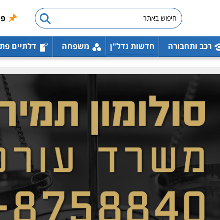
פו
רכב ותחבורה
חדשות נדל"ן
משפחה
דלתיים פת