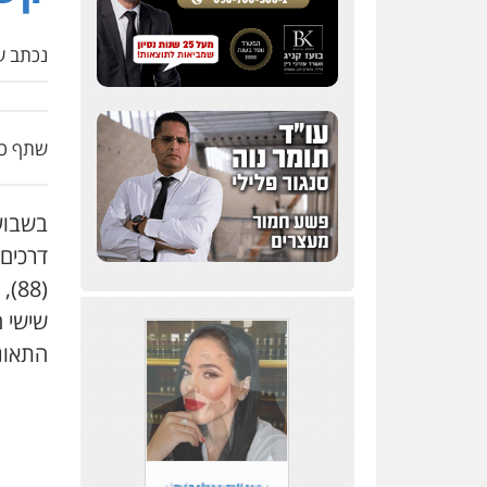
נכתב על
שתף כת
דרכים 
(8
שישי 
התאונ