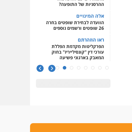
ההרסניות של התופעה?
אלה המינויים
הוועדה לבחירת שופטים בחרה
26 שופטים ורשמים נוספים
ראו הוזהרתם
הפרקליטות מקדמת הפללת
עורכי דין "קונסילייריז" בחוק
המאבק בארגוני פשיעה
משרות אמון
יו"ר מחוז ת"א משבץ עובדות
שלו למינוי דייני בית הדין
למשמעת
האופנוע חזר הביתה
עו"ד גיל פרידמן והרפתקאות
אופנוע השטח שלו
הזכות לטנף
זוכה עורך-דין שהשווה את ברק