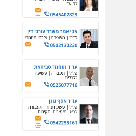
0502130230
עו"ד מוחמד סביחאת
פלילי
תעבורה
פשיעה
כלכלית
0525077716
עו"ד אסף גונן
פלילי
פשע חמור
תעבורה
צבא
מעצרים וחקירות
0542255161
עו"ד שנהב אילון
פלילי
פשיעה חמורה
חקירות ומעצרים
נוער
עורכי דין לענייני אסירים
תעבורה
0549475678