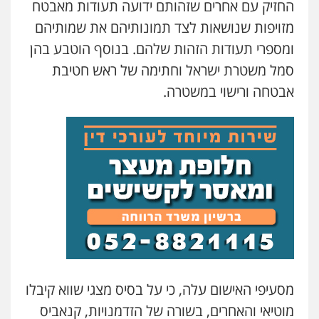
החזיק עם אחרים שזהותם ידועה תעודות מאבטח
מזויפות שנושאות לצד תמונותיהם את שמותיהם
חנא בולוס – משרד עורכי דין
פלילי
פשיעה חמורה
צווארון לבן
נזיקין
ומספרי תעודות הזהות שלהם. בנוסף הוטבע בהן
0546661544
סמל משטרת ישראל וחתימה של ראש חטיבת
אבטחה ורישוי במשטרה.
עו"ד ראוף נג'אר
פלילי
עורכי דין לענייני אסירים
מעצרים
סמים
רכוש
0548009246
עו"ד אלון ארז
פלילי
צבאי
סמים
אלימות במשפחה
צווארון
לבן
0507368203
עו"ד לימור רוט חזן
מסעיפי האישום עלה, כי על בסיס מצגי שווא קיבלו
פלילי
מעצרים
צווארון לבן
פשיעה חמורה
0523407232
מוטיאי והאחרים, בשורה של הזדמנויות, קנאביס