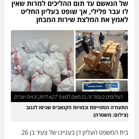
של הנאשם עד תום ההליכים למרות שאין
עו"ד דניאל דרוביצקי
לו עבר פלילי, אך שופט בעליון החליט
פלילי
משפחה
צבאי
לאמץ את המלצת שירות המבחן
0526409925
עו"ד משה פלמור
פלילי
כלכלי
צווארון לבן
עורכי דין לענייני
אסירים
0549732303
עו"ד עמית רוזנצויג
משפט פלילי
דיני תעבורה
0532700200
הצילומים בעמוד זה בהתאם לסעיף 27א לחוק זכויות יוצרים
התעודה המזוייפת וכמויות הקנאביס שניסו לגנוב
עו"ד אור בן שאנן
(צילום: משטרה)
פלילי
מעצרים וחקירות
0549199449
בית המשפט העליון דן בעניינו של צעיר בן 26