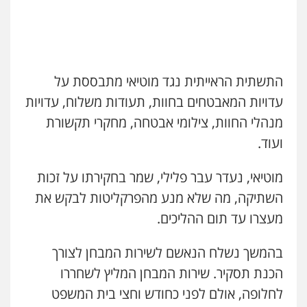
רעות כהן – משרד עורכי דין
פלילי
צווארון לבן
תעבורה
אסירים
מעצרים
וחקירות
0506277425
התשתית הראייתית נגד מוטיאי מתבססת על
עדויות המאבטחים בחוות, תעודות משלוח, עדויות
עו"ד שאדי דבאח
מנהלי החוות, צילומי אבטחה, מחקרי תקשורת
פלילי
פשיעה כלכלית
תעבורה
ועוד.
0505643689
מוטיאי, נעדר עבר פלילי, שמר בחקירתו על זכות
השתיקה, מה שלא מנע מהפרקליטות לבקש את
עו"ד רעות שמחון
פלילי
אסירים
תעבורה
מעצרו עד תום ההליכים.
0507623810
בהמשך נשלח הנאשם לשירות המבחן לצורך
עו"ד שנהב אילון
הכנת תסקיר. שירות המבחן המליץ לשחררו
פלילי
פשיעה חמורה
חקירות ומעצרים
לחלופה, אולם לפני כחודש וחצי בית המשפט
נוער
עורכי דין לענייני אסירים
תעבורה
עו"ד דותן דניאלי