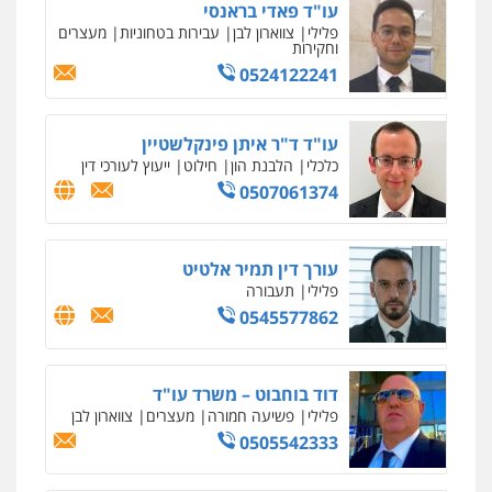
עסקים
עו"ד פאדי בראנסי
0507302623
פלילי
צווארון לבן
עבירות בטחוניות
מעצרים
וחקירות
0524122241
לוי מלאך דדון – משרד עו"ד
פלילי
פשיעה חמורה
מעצרים וחקירות
עו"ד ד"ר איתן פינקלשטיין
0544231863
כלכלי
הלבנת הון
חילוט
ייעוץ לעורכי דין
0507061374
עו"ד שאדי כבהא
פלילי
עורכי דין לענייני אסירים
עורך דין תמיר אלטיט
0525556970
פלילי
תעבורה
0545577862
עו"ד קארין לגטיוי
פלילי
פשיעה חמורה
מעצרים וחקירות
דוד בוחבוט – משרד עו"ד
0507446995
פלילי
פשיעה חמורה
מעצרים
צווארון לבן
0505542333
עו"ד אלינור טל
עבירות פליליות
משפט מנהלי
עתירות