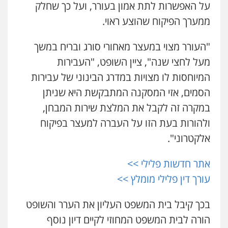
כבריאן, מזר – משרד עורכי דין
0507120031
על האפשרות לתת אמון בעורר, ועל כך שחלק
פלילי
מעצרים וחקירות
ממערך הפיקוח שהוצע ראוי.
0543986802
עו"ד רונן בנדל
"העורר מצוי במעצר מאחורי סורג ובריח במשך
משפט פלילי
פשיעה חמורה
פלילי
עו"ד בועז קניג
0524282442
מעל לחצי שנה", ציין השופט, "העבירות
פלילי
משפחה
כלכלי
צבאי
המיוחסות לו מצויות במדרג הבינוני של עבירות
0507003001
הסמים, אזי המסקנה המתבקשת היא שניתן
מנשה, אלמוג – עורכי דין
פלילי
עבירות תנועה
צווארון לבן
תעבורה
במקרה זה לקבל את המלצת שירות המבחן,
עורכי דין לענייני אסירים
מעצרים וחקירות
עו"ד אבי כהן
ולהורות בעת הזו על העברה למעצר בפיקוח
0546470989
פלילי
פשיעה חמורה
קטינים
אלימות
סמים
עבירות מין
אלקטרוני".
0523647066
ויקי שמואל – משרד עו"ד
אתר חדשות פלילי >>
פלילי
משפט פלילי
קורל קרוז – עורך דין פלילי
0528959600
עורך דין פלילי מומלץ >>
משפט פלילי
0545437431
בכך קיבל בית המשפט העליון את הערר והשופט
עו"ד זוהר ארבל
הורה לבית המשפט המחוזי לקיים דיון נוסף
פלילי
פשיעה חמורה
מעצרים וחקירות
קטינים