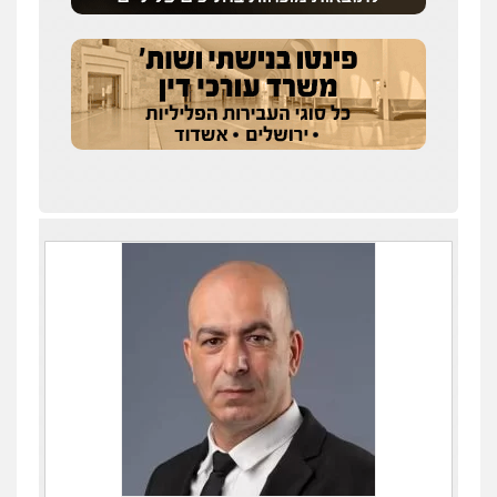
0528959600
עו"ד זוהר ארבל
פלילי
פשיעה חמורה
מעצרים וחקירות
קטינים
0538788878
עו"ד אסף דוק
פלילי
עבירות מין
סמים והימורים
פשיעה
חמורה
חקירות ומעצרים
צווארון לבן והונאה
0526885006
עו"ד שלי גורביץ – לוי
משפט פלילי
פשיעה חמורה
מעצרים
וחקירות
צבאי
תעבורה
0544218336
עו"ד שגיא אקו
פלילי
מעצרים וחקירות
סמים
עבירות מין