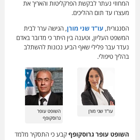
0549475678
פלילי
פשיעה חמורה
צווארון לבן
פשיעה
המחוזי נעתר לבקשת הפרקליטות והאריך את
כלכלית
עורכי דין לענייני אסירים
נוער
מעצרו עד תום ההליכים.
0542442982
עו"ד יצחק איצקוביץ'
פלילי
פשיעה חמורה
צווארון לבן
הסנגורית,
עו"ד שני מורן
, הגישה ערר לבית
עו"ד אורנת קמרון
0526655833
המשפט העליון, וטענה בין היתר כי מדובר באדם
פלילי
תעבורה
עורכי דין לענייני אסירים
משפחה
נוער
נעדר עבר פלילי שאף הביע נכונות להשתלב
0505417090
בהליך טיפולי.
עו"ד שלומי שרון
פלילי
צבאי
מעצרים וחקירות
עו"ד חמאדה מסרי
0547342002
תעבורה
0526631970
עו"ד אלון קריטי
פלילי
כלכלי
אלימות
סמים
מעצרים
עו"ד אייל אביטל
0525544654
פלילי
פשיעה חמורה
מעצרים וחקירות
עו"ד שני מורן
השופט עופר
גרוסקופף
0544712201
שני אלגרבלי – משרד עורכי דין
השופט עופר גרוסקופף
קבע כי התסקיר מלמד
פלילי
עורכי דין לענייני אסירים
תעבורה