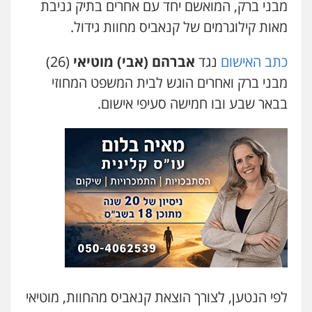
מבני ברק, המואשם יחד עם אחרים בתיק גניבת
עו"ד מוחמד רחאל
מאות קילוגרמים של קנאביס מחוות גידול.
פלילי
פשיעה חמורה
צווארון לבן
צבאי
מעצרים וחקירות
0502228917
כתב האישום
נגד
אברהם (אבי) מוטיאי
(26)
מבני ברק ואחרים הוגש לבית המשפט המחוזי
בר ציון – אוזן משרד עורכי דין
בבאר שבע ובו חמישה סעיפי אישום.
פלילי
עבירות תנועה
תעבורה
פשיעה
חמורה
0505258475
עו"ד מוחמד סביחאת
פלילי
תעבורה
פשיעה כלכלית
0525077716
עו"ד אמיר נאטור
פלילי
פשיעה חמורה
צווארון לבן
מעצרים
0543326767
לפי הנטען, לצורך הוצאת קנאביס מהחוות, מוטיאי