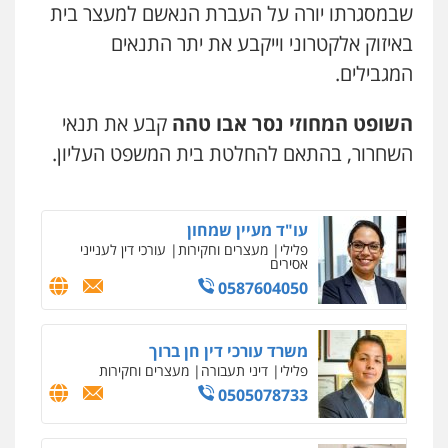
עו"ד עלי סעדי
שבמסגרתו יורה על העברת הנאשם למעצר בית
0538788878
פלילי
פשיעה חמורה
ליווי וייצוג בחקירות
ומעצרים
באיזוק אלקטרוני וייקבע את יתר התנאים
0508824984
המגבילים.
עו"ד אסף דוק
פלילי
עבירות מין
סמים והימורים
פשיעה
חמורה
חקירות ומעצרים
צווארון לבן והונאה
עו"ד תומר בנישתי
השופט המחוזי נסר אבו טהה
קבע את תנאי
0526885006
פלילי
מעצרים וחקירות
צווארון לבן
פשיעה
חמורה
השחרור, בהתאם להחלטת בית המשפט העליון.
0546657865
עו"ד שלי גורביץ – לוי
משפט פלילי
פשיעה חמורה
מעצרים
וחקירות
צבאי
תעבורה
עו"ד מעיין שמחון
0544218336
פלילי
מעצרים וחקירות
עורכי דין לענייני
אסירים
0587604050
עו"ד שגיא אקו
פלילי
מעצרים וחקירות
סמים
עבירות מין
עורכי דין לענייני אסירים
משרד עורכי דין חן ברוך
0525279829
פלילי
דיני תעבורה
מעצרים וחקירות
0505078733
אלי אונגר משרד עו"ד
פלילי
פשיעה חמורה
מעצרים
מנהלי
רישוי