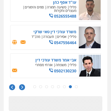
עו"ד אליה חן ברק
פלילי
פשיעה חמורה
ליווי וייצוג בחקירות
ומעצרים
אסירים
נוער
0525914163
עו"ד שאדי נאטור
פלילי
פשיעה חמורה
מעצרים וחקירות
0509230800
גיל דביר – משרד עורכי דין
פלילי
פשיעה כלכלית
צווארון לבן
0506217771
עו"ד אריה פטר
לשעבר סגן מנהל המחלקה הפלילית
בפרקליטות המדינה
0506217994