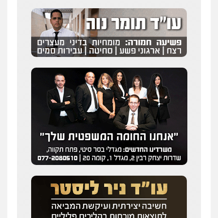
0525544654
שני אלגרבלי – משרד עורכי דין
פלילי
עורכי דין לענייני אסירים
תעבורה
0507120031
עו"ד רונן בנדל
משפט פלילי
פשיעה חמורה
פלילי
0524282442
מנשה, אלמוג – עורכי דין
פלילי
עבירות תנועה
צווארון לבן
תעבורה
עורכי דין לענייני אסירים
מעצרים וחקירות
0546470989
ויקי שמואל – משרד עו"ד
פלילי
משפט פלילי