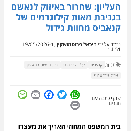
העליון: שחרור באיזוק לנאשם
משרד עורכי דין פארס פלאח
פלילי
צבאי
צווארון לבן והונאה
ביטוח לאומי
בגניבת מאות קילוגרמים של
0549911449
קנאביס מחוות גידול
עו"ד עידית שינו-אמיתי
פלילי
עורכי דין לענייני אסירים
פשיעה
נכתב על ידי
מיכאל פרוסמושקין
, ב-19/05/2026
חמורה
מעצרים וחקירות
14:51
0507587013
תגיות
קנאביס
עו"ד שני מורן
בית המשפט העליון
עו"ד יאיר בן סימון
איזוק אלקטרוני
פלילי
תעבורה
אזרחי
נזיקין
ביטוח
0505719060
sage
Facebook
Email
WhatsApp
Twitter
שתף כתבה עם
Print
חברים
עו"ד נס בן נתן
פלילי
כלכלי
פשיעה חמורה
נוער
0505555110
בית המשפט המחוזי האריך את מעצרו