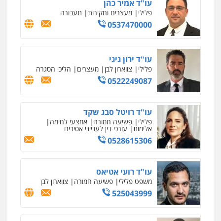
אבי אמר משרד עורכי דין
פלילי
משפחה
אזרחי מסחרי
0502130230
חליל ביאדי – משרד עורכי דין
פלילי
דיני תעבורה
מעצרים וחקירות
פשיעה חמורה
אסירים
0509636895
עו"ד איהאב זבידאת
פלילי
פשיעה חמורה
ארגוני פשע
עבירות
המתה
עבירות מין
0509930581
עו"ד יפעת שוורץ סיל
פלילי
תעבורה
0523379525