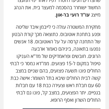
שהצדדים הגיעו להסדר לפיו לאחר ימי המעצר
פלילי
תעבורה
עורכי דין לענייני אסירים
משפחה
נוער
החשוד ישוחרר בהסכמה למעצר בית. את הנהג
0505417090
מייצג
עו"ד רועי בר-און
.
מחקירת המשטרה עולה כי לייבמן איבד שליטה
עו"ד חמאדה מסרי
תעבורה
ופגע בתחנת אוטובוס. כתוצאה מכך קורת הבטון
0526631970
של התחנה קרסה על על האוטובוס. 18 אנשים
נפגעו בתאונה, ביניהם כאמור ארבעה
עו"ד פיני פישלר
הרוגים. חובשים ופראמדיקים של מד"א העניקו
פלילי
תעבורה
מח"ש
אזרחי
כלכלי
טיפול במקום ל-15 פצועים. ממ"דא נמסר כי לבתי
0505234000
החולים פונו תשעה פצועים, בהם שניים במצב
קשה לבית החולים שיבא בתל השומר: אישה כבת
60 עם חבלת ראש וצעירה כבת 18 עם חבלות
בגפיים. יתר הפצועים, במצב קל, פונו גם לבתי
החולים השרון ואסף הרופא.