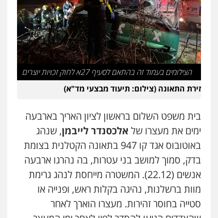
פלילי
בטחוני
צבאי
נזיקין
0547780927
דוד אפרים משרד עורכי דין
פלילי
צווארון לבן
מס הכנסה
מע"מ
0506209859
הצילומים בעמוד זה בהתאם לסעיף 27א לחוק זכויות יוצרים
זירת התאונה (צילום: תיעוד מבצעי מד"א)
עו"ד אשרף שחאדה
פלילי
פשיעה חמורה
מעצרים וחקירות
בית משפט השלום בראשון לציון האריך בארבעה
תעבורה
ימים את מעצרו של
אלכסנדר לייבמן
, שנהג
0549535659
באוטובוס אגד קו 947 בתאונה הקטלנית בצומת
עו"ד שנהב אילון
בדק, סמוך למושב בני עטרות, בה נהרגו ארבעה
פלילי
פשיעה חמורה
חקירות ומעצרים
אנשים (22.12). המשטרה מייחסת לנהג גרימת
נוער
עורכי דין לענייני אסירים
תעבורה
0549475678
מוות ברשלנות, נהיגה בקלות ראש, ופנייה או
סטייה בחוסר זהירות. מעצרו הוארך לאחר
עו"ד אורנת קמרון