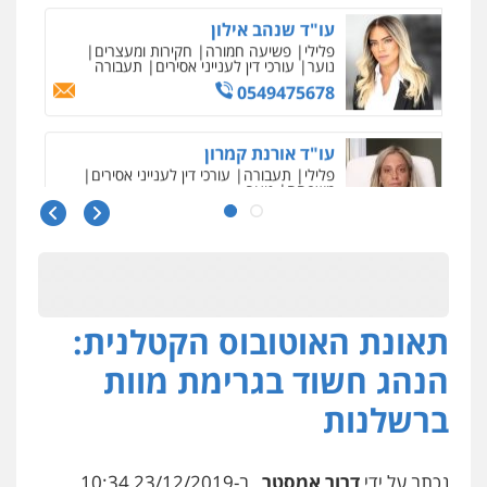
0526631970
עו"ד פיני פישלר
פלילי
תעבורה
מח"ש
אזרחי
כלכלי
0505234000
עו"ד עלי סעדי
פלילי
פשיעה חמורה
ליווי וייצוג בחקירות
ומעצרים
0508824984
תאונת האוטובוס הקטלנית:
מצגר ושות', חברת עורכי דין
נדל"ן / עסקים
משפחה
תעבורה
כלכלי
הנהג חשוד בגרימת מוות
הוצאה לפועל
0545402829
ברשלנות
אבי אמר משרד עורכי דין
נכתב על ידי
דרור אמסטר
, ב-23/12/2019 10:34
פלילי
משפחה
אזרחי מסחרי