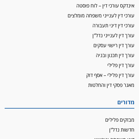
אינדקס עורכי דין – לוח פוסטה
פיקטיביות בשם פלסטינים
עורכי דין לענייני משפחה מומלצים
על המידתיות
ביה"ד המשמעתי ביטל השעיה לצמיתות של
עורכי דין דיני תעבורה
עורכת-דין שהביעה שמחה ב-7 באוקטובר
עורך דין לענייני נדל"ן
אשם
עורך דין רישוי עסקים
עו"ד הלל בבייב הורשע בהונאת עשרות לקוחות,
עורך דין תכנון ובניה
ההסדר: 7-9 שנות מאסר
עורך דין פלילי
דין ומקרקעין
עורך דין פלילי – אסף דוק
עורך דין ברמת השרון נחקר בחשד למרמה בעסקת
נדל"ן
מאגר פסקי דין והחלטות
"אני מכינה 5-6 ג'וינטים ביום"
תובעת משטרתית פוטרה בחשד לעישון סמים
מדורים
שנחשף בפעילות בלשים בטלגרם
לא בכל יום
מבזקים פלילים
עו"ד שרון נהרי חיתן את בנו הבכור דניאל
חדשות נדל"ן
הכנסת אישרה