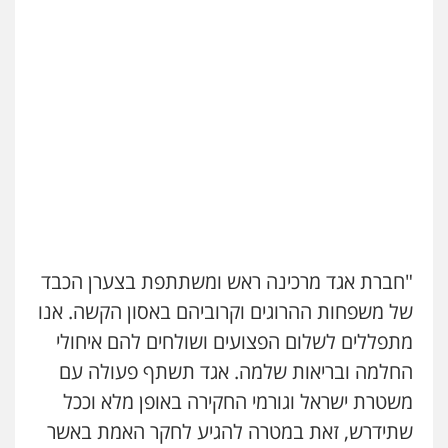
עו"ד רונן בנדל
משפט פלילי
פשיעה חמורה
פלילי
0524282442
עו"ד זוהר ארבל
פלילי
פשיעה חמורה
מעצרים וחקירות
קטינים
0538788878
עו"ד שלי גורביץ – לוי
משפט פלילי
פשיעה חמורה
מעצרים
"חברת אגד מרכינה ראש ומשתתפת בצערן הכבד
וחקירות
צבאי
תעבורה
0544218336
של משפחות ההרוגים וקרוביהם באסון הקשה. אנו
מתפללים לשלום הפצועים ושולחים להם איחולי
עורך דין תמיר אלטיט
החלמה ובריאות שלמה. אגד תשתף פעולה עם
פלילי
תעבורה
משטרת ישראל וגורמי החקירה באופן מלא וככל
0545577862
שתידרש, זאת במטרה להגיע לחקר האמת באשר