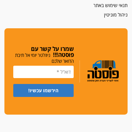
תנאי שימוש באתר
חג שמח
ניהול מוניטין
כפר מנדא: עורך דין נעצר בחשד להחזקת שני אקדח
גלוק
די לאלימות
פאנל הלשכה על האלימות: "כישלון שמתחיל בחינוך
ונגמר במשטרה"
שמרו על קשר עם
פוסטה!!!
ניוזלטר יומי אל תיבת
מנכ"ל עכשיו
הדואר שלכם
בימ"ש מחוזי: החלטת עמית בכר לדחות מינוי מנכ"ל
חדש ללשכה אינה סבירה
משפחה ופוליטיקה
עו"ד גלעד מנשה ויאיר בכורו חגגו בר מצווה, שרי
הליכוד הפציצו
אתיקה בהקפאה
הקדנציה החוקית של ועדות האתיקה הסתיימה
והלשכה מצאה פתרון מאולתר
הזעקה