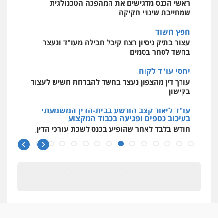
ראשי הכנס מדגישים את המהפכה הטכנולגית
שמחייבת שינויי חקיקה
חפץ חשוד
עצור בתיק ניסיון רצח קיבל חבילה מעו"ד ונעצר
בחשד לסחר בסמים
יחסי עו"ד לקוח
עורך דין מהצפון נעצר בחשד להברחת חשיש לעצור
בקישון
עו"ד ליאור קצב הורשע בבית-הדין המשמעתי
בעיכוב כספים ופגיעה בכבוד המקצוע
חודש בלבד לאחר שהופיע בכנס לשכת עורכי הדין,
קצב הורשע
10 מיליון
עורך-דין חשוד בהעלמת הכנסות והתחמקות ממס
רכישה
קטינים בסביבה מנוכרת
"ניכור הורי מכת מדינה": איך מתמודדים עם
ההשלכות ההרסניות של התופעה?