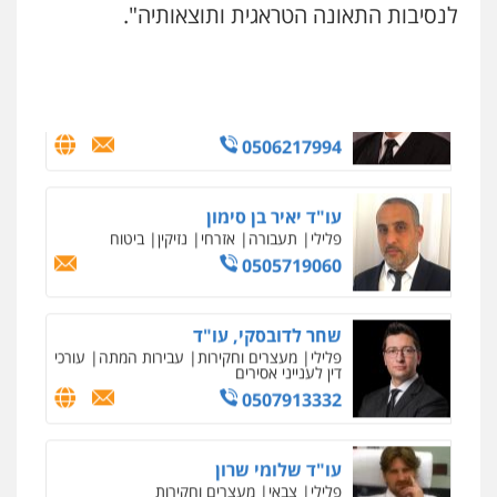
לנסיבות התאונה הטראגית ותוצאותיה".
עו"ד אריה פטר
לשעבר סגן מנהל המחלקה הפלילית
בפרקליטות המדינה
0506217994
עו"ד יאיר בן סימון
פלילי
תעבורה
אזרחי
נזיקין
ביטוח
0505719060
ניר קידר – צלם
צילום עורכי דין
שירותים מקצועיים לעורכי
דין
שחר לדובסקי, עו"ד
0504578527
פלילי
מעצרים וחקירות
עבירות המתה
עורכי
דין לענייני אסירים
0507913332
רונן הלל – מוניטין
מחיקת כתבות מגוגל ודחיקת אזכורים
שליליים
שירותים מקצועיים לעורכי דין
עו"ד שלומי שרון
0522508109
פלילי
צבאי
מעצרים וחקירות
0547342002
אחסון אתרים