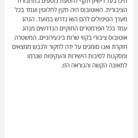
הינו בעל רישיון תקף להסעת נוסעים בתחבורה
עו"ד אריה פטר
הציבורית. האוטובוס היה תקין לחלוטין ועמד בכל
לשעבר סגן מנהל המחלקה הפלילית
בפרקליטות המדינה
מערך הטיפולים להם הוא נדרש במועד. הנהג
0506217994
עמד בכל הפרמטרים החוקיים הנדרשים מנהג
אוטובוס ציבורי בקווי שרות בינעירוניים. המשטרה
עו"ד יאיר בן סימון
חוקרת ואנו סומכים על ידה לחקור ולגבש ממצאים
פלילי
תעבורה
אזרחי
נזיקין
ביטוח
0505719060
ומסקנות לסיבות הישירות והעקיפות שגרמו
לתאונה הקשה והנוראה הזו.
שחר לדובסקי, עו"ד
פלילי
מעצרים וחקירות
עבירות המתה
עורכי
דין לענייני אסירים
0507913332
עו"ד שלומי שרון
פלילי
צבאי
מעצרים וחקירות
0547342002