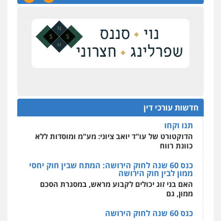
נכס בכפר קאסם
ניר קידר – צלם
העונש לעורך דין שהורשע בדיווח כוזב על עסקת
צילום עורכי דין
שירותים מקצועיים לעורכי
דין
נדל"ן
0504578527
על סדר היום
כנס תובענות ייצוגיות: "בעקבות ה-AI התפתח טרנד
רונן הלל – מוניטין
תביעות הגנת הפרטיות"
מחיקת כתבות מגוגל ודחיקת אזכורים
שליליים
שירותים מקצועיים לעורכי דין
מחוז מרכז לפני הכנסת
0522508109
כנס תביעות ייצוגיות: הדילמה בין זכויות צרכנים
להגנה על עסקים קטנים
חדשות עורכי דין
אחסון אתרים
תנו וקחו
מהירות
הגנה
גיבוי
תמיכה
שירותים
מקצועיים לעורכי דין
הדוקטורט של עו"ד יואב ציוני: מע"מ ומוסדות ללא
כוונת רווח
כנס 60 שנה לחוק הירושה: המתח שבין חוק יחסי
ממון לבין חוק הירושה
מרכז התחלה חדשה
האם בני זוג יכולים לקבוע מראש, במסגרת הסכם
אסירים
עבירות מין
שירותים מקצועיים
לעורכי דין
ממון, גם
0544500346
כנס 60 שנה לחוק הירושה