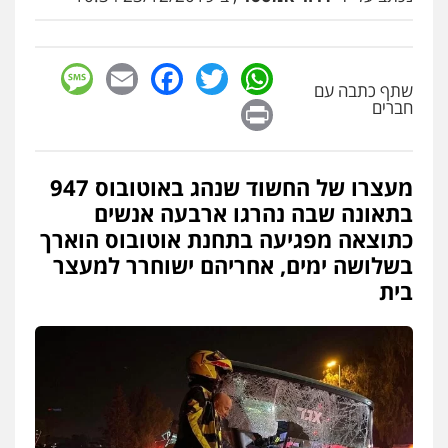
0502130230
sage
Facebook
Email
WhatsApp
Twitter
אברהם שהבזי – משרד עורכי דין
שתף כתבה עם
Print
חברים
מיסים
כלכלי
פלילי
פשיעה כלכלית
הלבנת
הון
0504456555
מעצרו של החשוד שנהג באוטובוס 947
עו"ד דרוויש נאשף
בתאונה שבה נהרגו ארבעה אנשים
פלילי
פשיעה חמורה
זכויות אדם
כתוצאה מפגיעה בתחנת אוטובוס הוארך
0527448141
בשלושה ימים, אחריהם ישוחרר למעצר
בית
עו"ד מוחמד סביחאת
פלילי
תעבורה
פשיעה כלכלית
0525077716
סלימאן אבו שעירה – משרד עורכי דין