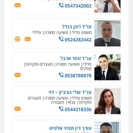
מהירות
הגנה
גיבוי
תמיכה
שירותים
מקצועיים לעורכי דין
עו"ד רונן בנדל
משפט פלילי
פשיעה חמורה
פלילי
0524282442
מרכז התחלה חדשה
אסירים
עבירות מין
שירותים מקצועיים
לעורכי דין
עו"ד זוהר ארבל
0544500346
פלילי
פשיעה חמורה
מעצרים וחקירות
קטינים
0538788878
מאיה בלום, עו"ס, טיפול ושיקום
טיפול בהתמכרויות
שירותים מקצועיים
לעורכי דין
עו"ד שלי גורביץ – לוי
0504062539
משפט פלילי
פשיעה חמורה
מעצרים
וחקירות
צבאי
תעבורה
0544218336
עו"ד ד"ר אבי שקד
עבירות כלכליות
הלבנת הון
חילוטים
עבירות פליליות
עורך דין תמיר אלטיט
0544385337
פלילי
תעבורה
0545577862
איתי חקירות – שירותים לעורכי דין