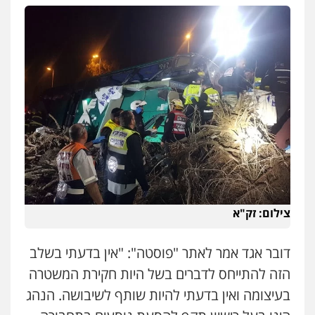
צילום: זק"א
עורך דין תמיר אלטיט
דובר אגד אמר לאתר "פוסטה": "אין בדעתי בשלב
פלילי
תעבורה
הזה להתייחס לדברים בשל היות חקירת המשטרה
0545577862
בעיצומה ואין בדעתי להיות שותף לשיבושה. הנהג