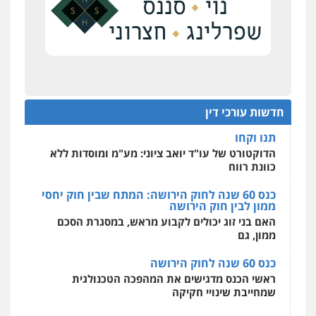
0504578527
על סדר היום
כנס תובענות ייצוגיות: "בעקבות ה-AI התפתח טרנד
רונן הלל – מוניטין
תביעות הגנת הפרטיות"
מחיקת כתבות מגוגל ודחיקת אזכורים
שליליים
שירותים מקצועיים לעורכי דין
מחוז מרכז לפני הכנסת
0522508109
כנס תביעות ייצוגיות: הדילמה בין זכויות צרכנים
להגנה על עסקים קטנים
חדשות עורכי דין
אחסון אתרים
תנו וקחו
מהירות
הגנה
גיבוי
תמיכה
שירותים
מקצועיים לעורכי דין
הדוקטורט של עו"ד יואב ציוני: מע"מ ומוסדות ללא
כוונת רווח
כנס 60 שנה לחוק הירושה: המתח שבין חוק יחסי
ממון לבין חוק הירושה
מרכז התחלה חדשה
האם בני זוג יכולים לקבוע מראש, במסגרת הסכם
אסירים
עבירות מין
שירותים מקצועיים
לעורכי דין
ממון, גם
0544500346
כנס 60 שנה לחוק הירושה
ראשי הכנס מדגישים את המהפכה הטכנולגית
שמחייבת שינויי חקיקה