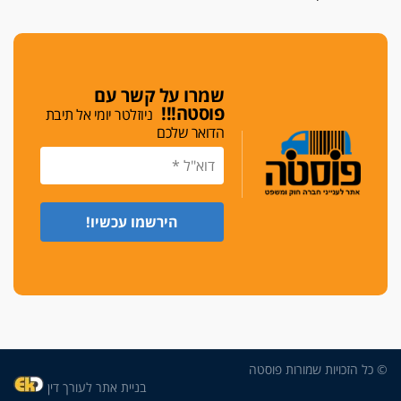
גלוק
די לאלימות
פאנל הלשכה על האלימות: "כישלון שמתחיל בחינוך
ונגמר במשטרה"
שמרו על קשר עם
פוסטה!!!
ניוזלטר יומי אל תיבת
מנכ"ל עכשיו
הדואר שלכם
בימ"ש מחוזי: החלטת עמית בכר לדחות מינוי מנכ"ל
חדש ללשכה אינה סבירה
משפחה ופוליטיקה
עו"ד גלעד מנשה ויאיר בכורו חגגו בר מצווה, שרי
הליכוד הפציצו
אתיקה בהקפאה
הקדנציה החוקית של ועדות האתיקה הסתיימה
והלשכה מצאה פתרון מאולתר
הזעקה
עשרות עורכי דין הפגינו בחיפה: "דמנו אינו הפקר,
© כל הזכויות שמורות פוסטה
דורשים הגנה וביטחון"
בניית אתר לעורך דין