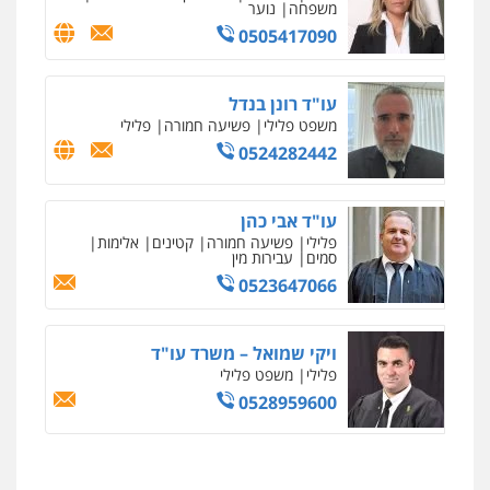
משפחה
נוער
0505417090
מרכז התחלה חדשה
אסירים
עבירות מין
שירותים מקצועיים
לעורכי דין
עו"ד רונן בנדל
0544500346
משפט פלילי
פשיעה חמורה
פלילי
0524282442
מאיה בלום, עו"ס, טיפול ושיקום
טיפול בהתמכרויות
שירותים מקצועיים
לעורכי דין
עו"ד אבי כהן
0504062539
פלילי
פשיעה חמורה
קטינים
אלימות
סמים
עבירות מין
0523647066
עו"ד ד"ר אבי שקד
עבירות כלכליות
הלבנת הון
חילוטים
עבירות פליליות
ויקי שמואל – משרד עו"ד
0544385337
פלילי
משפט פלילי
0528959600
איתי חקירות – שירותים לעורכי דין
חקירות פרטיות
חקירות כלכליות
חקירות
אישות
איתורים
0537865001