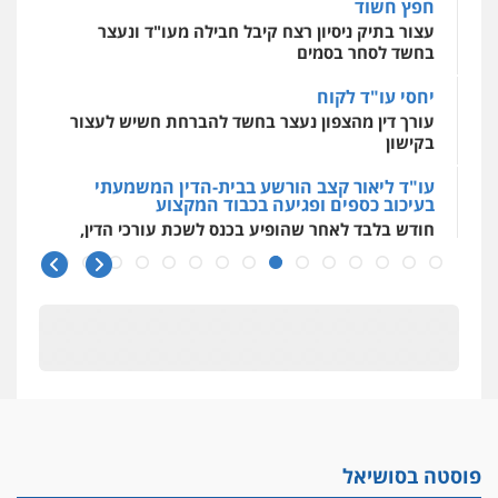
חפץ חשוד
עצור בתיק ניסיון רצח קיבל חבילה מעו"ד ונעצר
בחשד לסחר בסמים
יחסי עו"ד לקוח
עורך דין מהצפון נעצר בחשד להברחת חשיש לעצור
בקישון
עו"ד ליאור קצב הורשע בבית-הדין המשמעתי
בעיכוב כספים ופגיעה בכבוד המקצוע
חודש בלבד לאחר שהופיע בכנס לשכת עורכי הדין,
קצב הורשע
10 מיליון
עורך-דין חשוד בהעלמת הכנסות והתחמקות ממס
רכישה
קטינים בסביבה מנוכרת
"ניכור הורי מכת מדינה": איך מתמודדים עם
ההשלכות ההרסניות של התופעה?
פוסטה בסושיאל
אלה המינויים