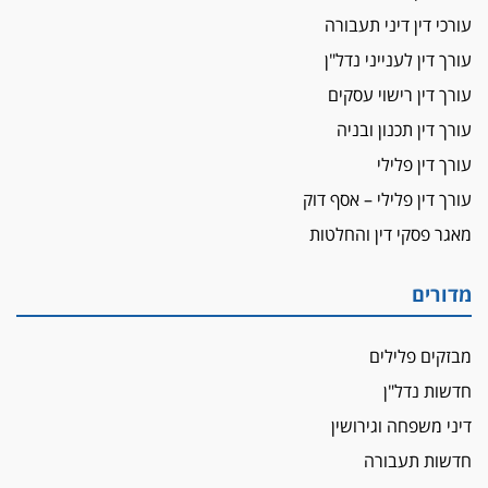
ביה"ד המשמעתי ביטל השעיה לצמיתות של
עורכי דין דיני תעבורה
עורכת-דין שהביעה שמחה ב-7 באוקטובר
עורך דין לענייני נדל"ן
אשם
עורך דין רישוי עסקים
עו"ד הלל בבייב הורשע בהונאת עשרות לקוחות,
עורך דין תכנון ובניה
ההסדר: 7-9 שנות מאסר
עורך דין פלילי
דין ומקרקעין
עורך דין פלילי – אסף דוק
עורך דין ברמת השרון נחקר בחשד למרמה בעסקת
נדל"ן
מאגר פסקי דין והחלטות
"אני מכינה 5-6 ג'וינטים ביום"
תובעת משטרתית פוטרה בחשד לעישון סמים
מדורים
שנחשף בפעילות בלשים בטלגרם
לא בכל יום
מבזקים פלילים
עו"ד שרון נהרי חיתן את בנו הבכור דניאל
חדשות נדל"ן
הכנסת אישרה
דיני משפחה וגירושין
הגבלת שכר טרחה בייצוג נכי צה"ל ונפגעי פעולות
חדשות תעבורה
איבה