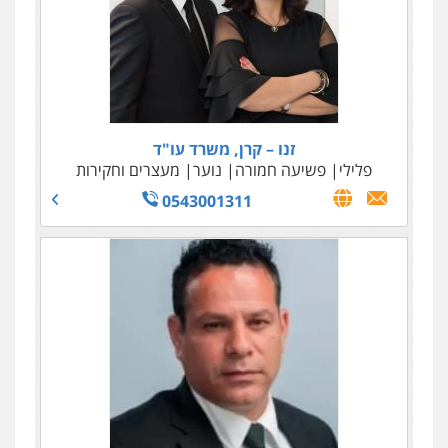
זנו – קרן, משרד עו"ד
פלילי
פשיעה חמורה
נוער
מעצרים וחקירות
0543001311