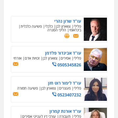
עו"ד שרון נהרי
פלילי
צווארון לבן
כלכלי
פשיעה כלכלית
בינלאומי
הליכי הסגרה
ניר קידר – צלם
צילום עורכי דין
שירותים מקצועיים לעורכי
דין
עו"ד אביגדור פלדמן
0504578527
פלילי
אסירים
צווארון לבן
זכויות אדם
אזרחי
0505345826
רונן הלל – מוניטין
מחיקת כתבות מגוגל ודחיקת אזכורים
שליליים
שירותים מקצועיים לעורכי דין
עו"ד לימור רוט חזן
0522508109
פלילי
מעצרים
צווארון לבן
פשיעה חמורה
0523407232
אחסון אתרים
מהירות
הגנה
גיבוי
תמיכה
שירותים
מקצועיים לעורכי דין
עו"ד אורנת קמרון
פלילי
תעבורה
עורכי דין לענייני אסירים