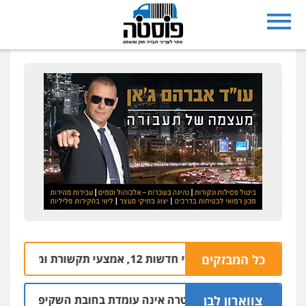
כל המבזקים
משרדי חדשות 12, אמצעי תקשורת ומשרד המשפטים
צווארון לבן
דעה: המשטרה אינה עומדת בחובת השקיפות לשינוי סף ה