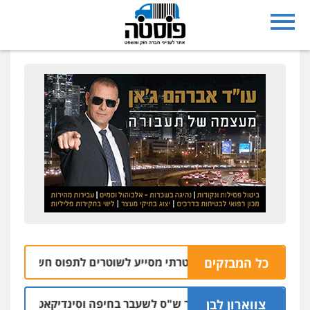
כל המבזקים
צפו: רחפן משטרתי מסייע לשוטרים לתפוס חשוד שזרק אקדח 
צווארון לבן
כתב אישום: יו"ר ש"ס לשעבר בחיפה וסינדיקאט ההלוואות של