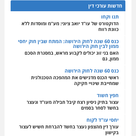
להגנה על עסקים קטנים
חדשות עורכי דין
אחסון אתרים
תנו וקחו
מהירות
הגנה
גיבוי
תמיכה
שירותים
מקצועיים לעורכי דין
הדוקטורט של עו"ד יואב ציוני: מע"מ ומוסדות ללא
כוונת רווח
כנס 60 שנה לחוק הירושה: המתח שבין חוק יחסי
ממון לבין חוק הירושה
מרכז התחלה חדשה
האם בני זוג יכולים לקבוע מראש, במסגרת הסכם
אסירים
עבירות מין
שירותים מקצועיים
לעורכי דין
ממון, גם
0544500346
כנס 60 שנה לחוק הירושה
ראשי הכנס מדגישים את המהפכה הטכנולגית
שמחייבת שינויי חקיקה
חפץ חשוד
עצור בתיק ניסיון רצח קיבל חבילה מעו"ד ונעצר
בחשד לסחר בסמים
יחסי עו"ד לקוח
עורך דין מהצפון נעצר בחשד להברחת חשיש לעצור
בקישון