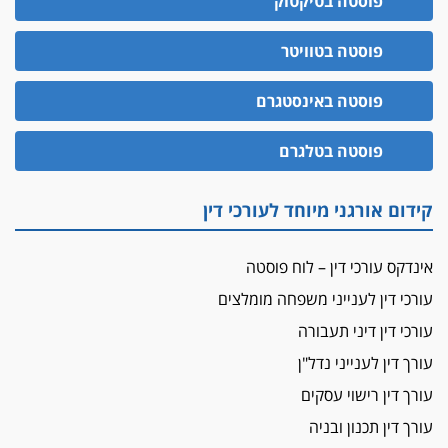
משרות אמון
פוסטה בטיקטוק
יו"ר מחוז ת"א משבץ עובדות שלו למינוי דייני בית
הדין למשמעת
פוסטה בטוויטר
האופנוע חזר הביתה
פוסטה באינסטגרם
עו"ד גיל פרידמן והרפתקאות אופנוע השטח שלו
הזכות לטנף
פוסטה בטלגרם
זוכה עורך-דין שהשווה את ברק לסינוואר ואת
"הבמות של קפלן" לחמאס
קידום אורגני מיוחד לעורכי דין
מאסר לעורך הדין
מאסר בפועל לעו"ד מהצפון שהגיש תביעות
אינדקס עורכי דין – לוח פוסטה
פיקטיביות בשם פלסטינים
עורכי דין לענייני משפחה מומלצים
על המידתיות
ביה"ד המשמעתי ביטל השעיה לצמיתות של
עורכי דין דיני תעבורה
עורכת-דין שהביעה שמחה ב-7 באוקטובר
עורך דין לענייני נדל"ן
אשם
עורך דין רישוי עסקים
עו"ד הלל בבייב הורשע בהונאת עשרות לקוחות,
עורך דין תכנון ובניה
ההסדר: 7-9 שנות מאסר