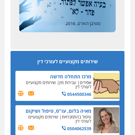
רונן הלל – מוניטין
194 עורכי הדין החדשים
מחיקת כתבות מגוגל ודחיקת אזכורים
אחרי המלחמה: הוסמכו בירושלים עורכות ועורכי
שליליים
שירותים מקצועיים לעורכי דין
הדין החדשים
0522508109
עסקה חמה
מפקח במס הכנסה ועורך-דין חשודים בהצהרה כוזבת
אחסון אתרים
על עסקת נדל"ן בצפון
מהירות
הגנה
גיבוי
תמיכה
שירותים
מקצועיים לעורכי דין
סקס בכל מחיר
שירותים מקצועיים לעורכי דין
כתב האישום נגד עו"ד עידן דביר: האונס והמחירון
לאקטים מיניים
מרכז התחלה חדשה
כתב אישום: יו"ר ש"ס לשעבר בחיפה וסינדיקאט
אסירים
עבירות מין
שירותים מקצועיים
ההלוואות של משפחת הרינג
לעורכי דין
הפרקליטות: הרב נתנאל חייק ואביו הרב אריה חייק
0544500346
שמשו אנשי
החשוד ברצח עו"ד ארבל פלדמן טען לרקע נפשי
מאיה בלום, עו"ס, טיפול ושיקום
ושתק בחקירתו
טיפול בהתמכרויות
שירותים מקצועיים
לעורכי דין
בבית המשפט התברר כי לחשוד, אחמד אלרג'וב
מרמלה, לא נערכה
0504062539