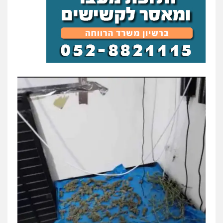
ניר קידר – צלם
צילום עורכי דין
שירותים מקצועיים לעורכי
דין
0504578527
רונן הלל – מוניטין
מחיקת כתבות מגוגל ודחיקת אזכורים
שליליים
שירותים מקצועיים לעורכי דין
0522508109
אחסון אתרים
מהירות
הגנה
גיבוי
תמיכה
שירותים
מקצועיים לעורכי דין
מרכז התחלה חדשה
אסירים
עבירות מין
שירותים מקצועיים
לעורכי דין
0544500346