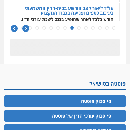
עו"ד ליאור קצב הורשע בבית-הדין המשמעתי
בעיכוב כספים ופגיעה בכבוד המקצוע
חודש בלבד לאחר שהופיע בכנס לשכת עורכי הדין,
קצב הורשע
10 מיליון
עורך-דין חשוד בהעלמת הכנסות והתחמקות ממס
רכישה
קטינים בסביבה מנוכרת
"ניכור הורי מכת מדינה": איך מתמודדים עם
ההשלכות ההרסניות של התופעה?
פוסטה בסושיאל
אלה המינויים
הוועדה לבחירת שופטים בחרה 26 שופטים ורשמים
נוספים
פייסבוק פוסטה
ראו הוזהרתם
הפרקליטות מקדמת הפללת עורכי דין "קונסילייריז"
פייסבוק עורכי הדין של פוסטה
בחוק המאבק בארגוני פשיעה