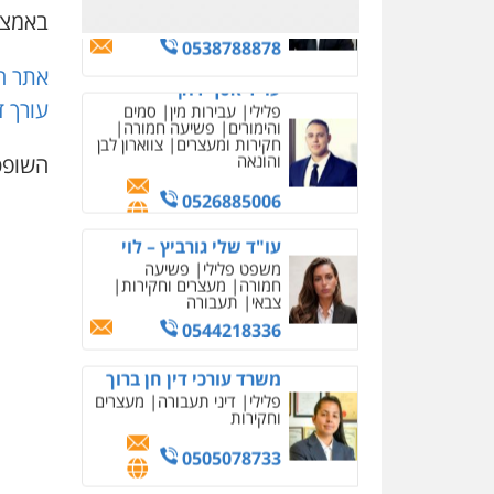
0526885006
באמצע
עו"ד שלי גורביץ – לוי
אתר ח
משפט פלילי
פשיעה
חמורה
מעצרים וחקירות
עורך ד
צבאי
תעבורה
0544218336
השופטת
משרד עורכי דין חן ברוך
פלילי
דיני תעבורה
מעצרים
וחקירות
0505078733
עו"ד קארין לגטיוי
פלילי
פשיעה חמורה
מעצרים וחקירות
0507446995
משרד עורכי דין טאי
שרקי