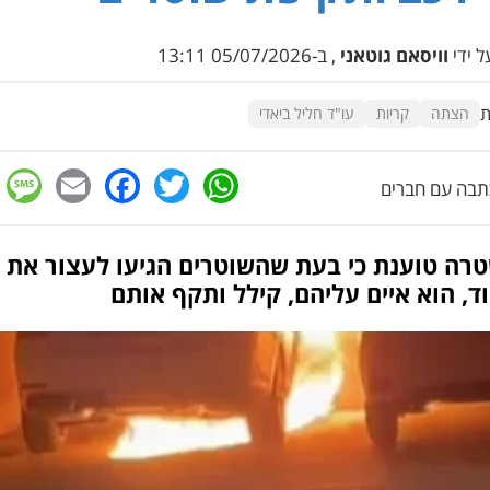
 ידי
וויסאם גוטאני
, ב-05/07/2026 13:11
ת
הצתה
קריות
עו"ד חליל ביאדי
e
cebook
mail
WhatsApp
Twitter
בה עם חברים
רה טוענת כי בעת שהשוטרים הגיעו לעצור את
, הוא איים עליהם, קילל ותקף אותם