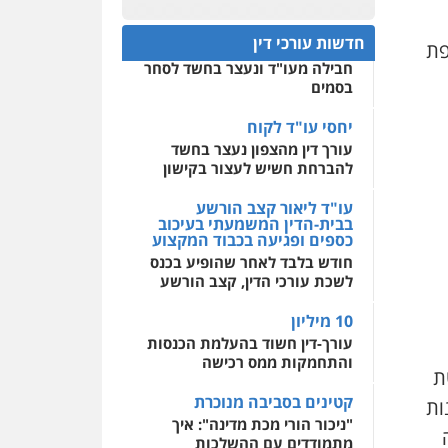
פלילי
אסירים
חקירות
ומעצרים
סייבר
ניהול
חפץ חשוד
0522508109
משברים פליליים
חדשות עורכי דין
פת
עצור בתיק ניסיון רצח קיבל
חבילה מעו"ד ונעצר בחשד לסחר
אחסון אתרים
0506355388
בסמים
מהירות
הגנה
גיבוי
תמיכה
שירותים מקצועיים
לעורכי דין
יחסי עו"ד לקוח
עו"ד דרוויש נאשף
עורך דין מהצפון נעצר בחשד
פלילי
פשיעה חמורה
זכויות
אדם
להברחת חשיש לעצור בקישון
מרכז התחלה חדשה
0527448141
אסירים
עבירות מין
עו"ד ליאור קצב הורשע
שירותים מקצועיים לעורכי
בבית-הדין המשמעתי בעיכוב
דין
כספים ופגיעה בכבוד המקצוע
חליל ביאדי – משרד
עורכי דין
חודש בלבד לאחר שהופיע בכנס
0544500346
פלילי
דיני תעבורה
מעצרים
לשכת עורכי הדין, קצב הורשע
וחקירות
פשיעה חמורה
אסירים
10 מיליון
0509636895
עורך-דין חשוד בהעלמת הכנסות
והתחמקות ממס רכישה
עו"ד איהאב זבידאת
ת
פלילי
פשיעה חמורה
ארגוני
קטינים בסביבה מנוכרת
ות
פשע
עבירות המתה
עבירות מין
"ניכור הורי מכת מדינה": איך
מתמודדים עם ההשלכות