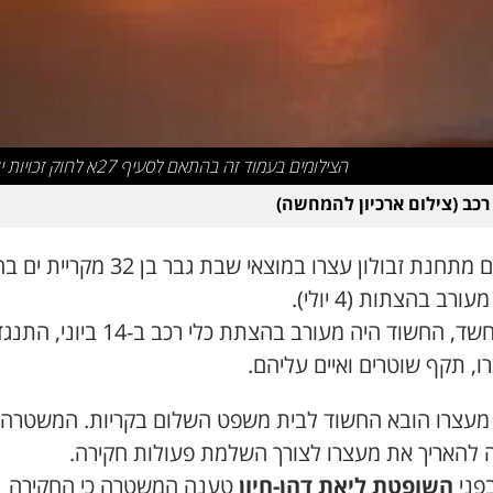
הצילומים בעמוד זה בהתאם לסעיף 27א לחוק זכויות יוצרים
כב (צילום ארכיון להמחשה)
שוטרים מתחנת זבולון עצרו במוצאי שבת גבר בן 32 
ורב בהצתות (4 יולי).
לפי החשד, החשוד היה מעורב בהצתת כלי רכב ב-14 ביוני, ה
, תקף שוטרים ואיים עליהם.
מעצרו הובא החשוד לבית משפט השלום בקריות. המשטרה
 להאריך את מעצרו לצורך השלמת פעולות חקירה.
בפני
השופטת
ליאת דהן-חיון
טענה המשטרה כי החקירה