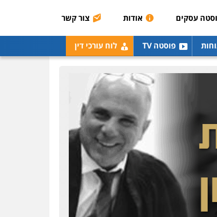
0507003001
סטה עסקים
אודות
צור קשר
מנשה, אלמוג – עורכי דין
וחות
פוסטה TV
לוח עורכי דין
פלילי
עבירות תנועה
צווארון לבן
תעבורה
עורכי
דין לענייני אסירים
מעצרים
וחקירות
0546470989
עו"ד אבי כהן
פלילי
פשיעה חמורה
קטינים
אלימות
סמים
עבירות מין
0523647066
ויקי שמואל – משרד עו"ד
פלילי
משפט פלילי
0528959600