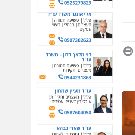
מחיקת כתבות מגוגל
0525279829
ודחיקת אזכורים שליליים
שירותים מקצועיים לעורכי
אלי אונגר משרד עו"ד
דין
פלילי
פשיעה חמורה
מעצרים
מנהלי
רישוי
0522508109
עסקים
אחסון אתרים
0507302623
מהירות
הגנה
גיבוי
Messag
Print
Fa
E
תמיכה
שירותים מקצועיים
לוי מלאך דדון – משרד
לעורכי דין
עו"ד
פלילי
פשיעה חמורה
מעצרים וחקירות
מרכז התחלה חדשה
0544231863
אסירים
עבירות מין
שירותים מקצועיים לעורכי
דין
עו"ד מעיין שמחון
פלילי
מעצרים וחקירות
0544500346
עורכי דין לענייני אסירים
מאיה בלום, עו"ס,
0587604050
טיפול ושיקום
טיפול בהתמכרויות
שירותים מקצועיים לעורכי
עו"ד שאדי כבהא
דין
פלילי
עורכי דין לענייני