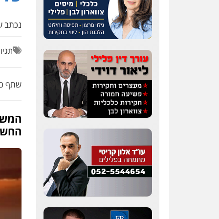
נכתב על
תגיו
שתף כת
המשט
החשוד