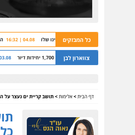
כל המבזקים
הצהרת תובע נגד שב
04.08 | 16:32
רים עם 1,700 יחידות דיור
צווארון לבן
קבלן מו
03.08 | 14:00
דף הבית
>
אלימות
>
תושב קריית ים נעצר על ה
תוש
כלי