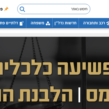
פו
רכב ותחבורה
חדשות נדל"ן
משפחה
דלתיים פת