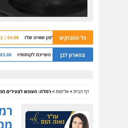
כל המבזקים
הצהרת תובע 
04.08 | 16:32
צווארון לבן
יליון שקל על דירה השייכת לקוחותיו
חלק מאזור 
03.08 | 19:52
דף הבית
>
אלימות
>
רמלה: העונש לצעירים ממ
רמל
ממש