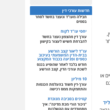
פלילי
אסירים
חקירות
ומעצרים
סייבר
ניהול
חפץ חשוד
0522508109
משברים פליליים
חדשות עורכי דין
עצור בתיק ניסיון רצח קיבל
חבילה מעו"ד ונעצר בחשד לסחר
אחסון אתרים
0506355388
בסמים
מהירות
הגנה
גיבוי
תמיכה
שירותים מקצועיים
לעורכי דין
יחסי עו"ד לקוח
עו"ד דרוויש נאשף
,
עורך דין מהצפון נעצר בחשד
פלילי
פשיעה חמורה
זכויות
חר
אדם
להברחת חשיש לעצור בקישון
מרכז התחלה חדשה
0527448141
אסירים
עבירות מין
עו"ד ליאור קצב הורשע
שירותים מקצועיים לעורכי
בבית-הדין המשמעתי בעיכוב
דין
כספים ופגיעה בכבוד המקצוע
חליל ביאדי – משרד
עורכי דין
חודש בלבד לאחר שהופיע בכנס
0544500346
פלילי
דיני תעבורה
מעצרים
לשכת עורכי הדין, קצב הורשע
וחקירות
פשיעה חמורה
ם או
אסירים
10 מיליון
0509636895
גם
עורך-דין חשוד בהעלמת הכנסות
והתחמקות ממס רכישה
עו"ד איהאב זבידאת
פלילי
פשיעה חמורה
ארגוני
קטינים בסביבה מנוכרת
פשע
עבירות המתה
ליד
עבירות מין
"ניכור הורי מכת מדינה": איך
מתמודדים עם ההשלכות
נראה