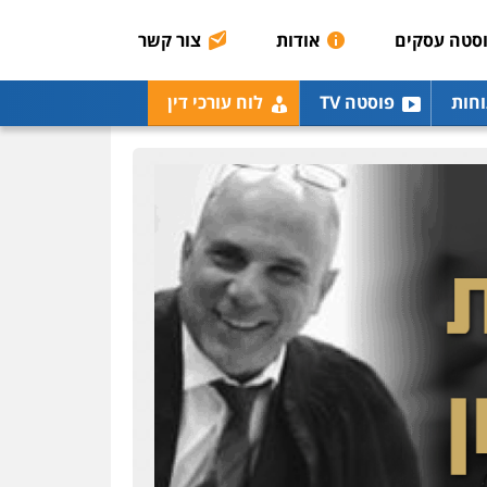
0507003001
סטה עסקים
אודות
צור קשר
מנשה, אלמוג – עורכי דין
וחות
פוסטה TV
לוח עורכי דין
פלילי
עבירות תנועה
צווארון לבן
תעבורה
עורכי
דין לענייני אסירים
מעצרים
וחקירות
0546470989
עו"ד אבי כהן
פלילי
פשיעה חמורה
קטינים
אלימות
סמים
עבירות מין
0523647066
ויקי שמואל – משרד עו"ד
פלילי
משפט פלילי
0528959600