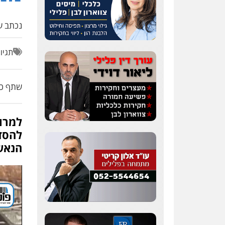
נכתב על
תגיו
שתף כת
למרות
להסדר
הנאש