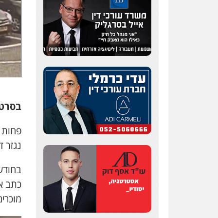
בסרטו
פחות 
נגזר ד
בחודש
כתב א
מוכרי