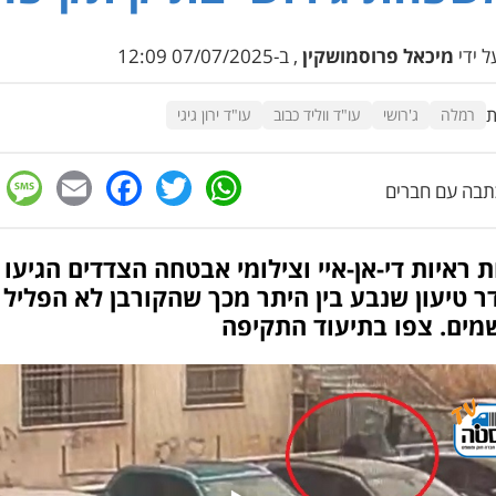
 ידי
מיכאל פרוסמושקין
, ב-07/07/2025 12:09
ת
רמלה
ג'רושי
עו"ד ווליד כבוב
עו"ד ירון גיגי
e
cebook
mail
WhatsApp
Twitter
בה עם חברים
 ראיות די-אן-איי וצילומי אבטחה הצדדים הגיעו
 טיעון שנבע בין היתר מכך שהקורבן לא הפליל
מים. צפו בתיעוד התקיפה