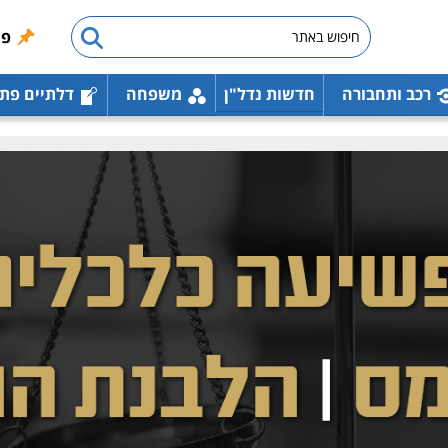
פו
רכב ותחבורה
חדשות נדל"ן
משפחה
דלתיים פת