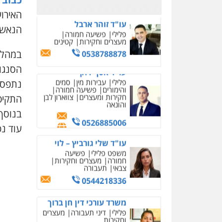
0526885006
האירוע
עו"ד שלי גורביץ – לוי
הנאשמי
משפט פלילי
פשיעה
חמורה
מעצרים וחקירות
צבאי
תעבורה
במהלך 
0544218336
הסנגור
נתפס 
משרד עורכי דין חן ברוך
פלילי
דיני תעבורה
מעצרים
התקיפ
וחקירות
בנוסף 
0505078733
עוד נ
עו"ד קארין לגטיוי
פלילי
פשיעה חמורה
מעצרים וחקירות
0507446995
משרד עורכי דין טאי
שרקי