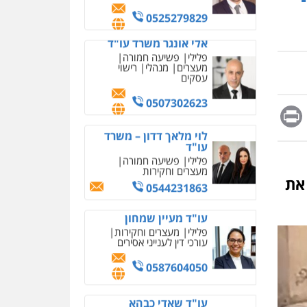
מחיקת כתבות מגוגל
0525279829
ודחיקת אזכורים שליליים
שירותים מקצועיים לעורכי
אלי אונגר משרד עו"ד
דין
פלילי
פשיעה חמורה
מעצרים
מנהלי
רישוי
0522508109
עסקים
אחסון אתרים
0507302623
מהירות
הגנה
גיבוי
Messag
Print
Fa
E
תמיכה
שירותים מקצועיים
לוי מלאך דדון – משרד
לעורכי דין
עו"ד
פלילי
פשיעה חמורה
מעצרים וחקירות
מרכז התחלה חדשה
0544231863
אסירים
עבירות מין
 את
שירותים מקצועיים לעורכי
דין
עו"ד מעיין שמחון
פלילי
מעצרים וחקירות
0544500346
עורכי דין לענייני אסירים
מאיה בלום, עו"ס,
0587604050
טיפול ושיקום
טיפול בהתמכרויות
שירותים מקצועיים לעורכי
עו"ד שאדי כבהא
דין
פלילי
עורכי דין לענייני