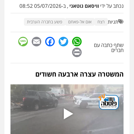
עו"ד שלומי שרון
נכתב על ידי
וויסאם גוטאני
, ב-05/07/2026 08:52
פלילי
צבאי
מעצרים וחקירות
0547342002
תגיות
רצח
אום אל-פאחם
פשע בחברה הערבית
עו"ד אלון קריטי
sage
Facebook
Email
WhatsApp
Twitter
פלילי
כלכלי
אלימות
סמים
מעצרים
שתף כתבה עם
0525544654
Print
חברים
עו"ד דפנה לביא
המשטרה עצרה ארבעה חשודים
משפחה
גישור
0507206063
עו"ד זוהר ארבל
פלילי
פשיעה חמורה
מעצרים וחקירות
קטינים
0538788878