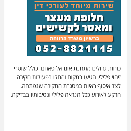
סלימאן אבו שעירה – משרד עורכי דין
פלילי
בטחוני
צבאי
נזיקין
0547780927
עו"ד אסף גונן
פלילי
פשע חמור
תעבורה
צבא
מעצרים
וחקירות
0542255161
כוחות גדולים מתחנת אום אל-פאחם, כולל שוטרי
גל דהן – משרד עורך דין פלילי
זיהוי פלילי, הגיעו במקום והחלו בפעולות חקירה
פלילי
פשיעה חמורה
סמים
מעצרים
וחקירות
לצד איסוף ראיות במסגרת החקירה שנפתחה.
0544723840
הרקע לאירוע ככל הנראה פלילי ונסיבותיו בבדיקה.
עו"ד ראוף נג'אר
פלילי
עורכי דין לענייני אסירים
מעצרים
סמים
רכוש
0548009246