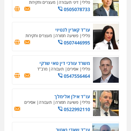
פלילי
פשע חמור
תעבורה
צבא
מעצרים
וחקירות
0542255161
גל דהן – משרד עורך דין פלילי
פלילי
פשיעה חמורה
סמים
מעצרים
וחקירות
0544723840
עו"ד ראוף נג'אר
פלילי
עורכי דין לענייני אסירים
מעצרים
סמים
רכוש
0548009246
דוד אפרים משרד עורכי דין
פלילי
צווארון לבן
מס הכנסה
מע"מ
0506209859
עדי כרמלי – חברת עו"ד