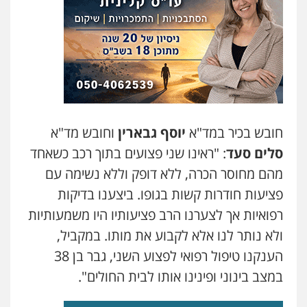
משרד עורכי דין טאי שרקי
פלילי
אסירים
תעבורה
מרב"ד
0547556464
עו"ד אילן אלימלך
פלילי
פשיעה חמורה
תעבורה
אסירים
0522992110
חובש בכיר במד"א
יוסף גבארין
וחובש מד"א
סלים סעד
: "ראינו שני פצועים בתוך רכב כשאחד
עו"ד שאדי נאטור
מהם מחוסר הכרה, ללא דופק וללא נשימה עם
פלילי
פשיעה חמורה
מעצרים וחקירות
פציעות חודרות קשות בגופו. ביצענו בדיקות
0509230800
רפואיות אך לצערנו הרב פציעותיו היו משמעותיות
ולא נותר לנו אלא לקבוע את מותו. במקביל,
גיל דביר – משרד עורכי דין
הענקנו טיפול רפואי לפצוע השני, גבר בן 38
פלילי
פשיעה כלכלית
צווארון לבן
במצב בינוני ופינינו אותו לבית החולים".
0506217771