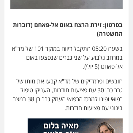
עו"ד אסף דוק
פלילי
עבירות מין
סמים והימורים
פשיעה
חמורה
חקירות ומעצרים
צווארון לבן והונאה
0526885006
בסרטון: זירת הרצח באום אל-פאחם (דוברות
המשטרה)
עו"ד שלי גורביץ – לוי
משפט פלילי
פשיעה חמורה
מעצרים
וחקירות
צבאי
תעבורה
בשעה 05:20 התקבל דיווח במוקד 101 של מד"א
0544218336
במרחב גלבוע על שני גברים שנפצעו באום
אל-פאחם (5 יולי).
משרד עורכי דין חן ברוך
פלילי
דיני תעבורה
מעצרים וחקירות
חובשים ופרמדיקים של מד"א קבעו את מותו של
0505078733
גבר כבן 30 עם פציעות חודרות, העניקו טיפול
רפואי ופינו למרכז הרפואי העמק גבר בן 38 במצב
עו"ד קארין לגטיוי
בינוני עם פציעות חודרות.
פלילי
פשיעה חמורה
מעצרים וחקירות
0507446995