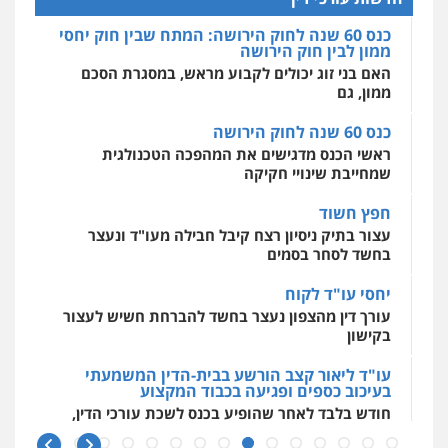
0527448141
ממון, גם
מרכז התחלה חדשה
אסירים
עבירות מין
שירותים מקצועיים
כנס 60 שנה לחוק הירושה
לעורכי דין
חליל ביאדי – משרד עורכי דין
ראשי הכנס מדגישים את המהפכה הטכנולגית
0544500346
פלילי
דיני תעבורה
מעצרים וחקירות
שמחייבת שינויי חקיקה
פשיעה חמורה
אסירים
0509636895
חפץ חשוד
מאיה בלום, עו"ס, טיפול ושיקום
עצור בתיק ניסיון רצח קיבל חבילה מעו"ד ונעצר
טיפול בהתמכרויות
שירותים מקצועיים
לעורכי דין
בחשד לסחר בסמים
עו"ד איהאב זבידאת
0504062539
פלילי
פשיעה חמורה
ארגוני פשע
עבירות
יחסי עו"ד לקוח
המתה
עבירות מין
עורך דין מהצפון נעצר בחשד להברחת חשיש לעצור
0509930581
עו"ד ד"ר אבי שקד
בקישון
עבירות כלכליות
הלבנת הון
חילוטים
עבירות פליליות
עו"ד ליאור קצב הורשע בבית-הדין המשמעתי
עו"ד יפעת שוורץ סיל
0544385337
בעיכוב כספים ופגיעה בכבוד המקצוע
פלילי
תעבורה
חודש בלבד לאחר שהופיע בכנס לשכת עורכי הדין,
0523379525
קצב הורשע
איתי חקירות – שירותים לעורכי דין
חקירות פרטיות
חקירות כלכליות
חקירות
10 מיליון
אישות
איתורים
עו"ד אליה חן ברק
עורך-דין חשוד בהעלמת הכנסות והתחמקות ממס
0537865001
פלילי
פשיעה חמורה
ליווי וייצוג בחקירות
רכישה
ומעצרים
אסירים
נוער