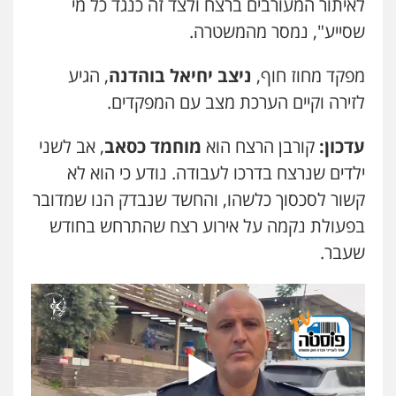
לאיתור המעורבים ברצח ולצד זה כנגד כל מי
עו"ד בועז קניג
שסייע", נמסר מהמשטרה.
עו"ד זוהר ארבל
פלילי
משפחה
כלכלי
צבאי
פלילי
פשיעה חמורה
מעצרים וחקירות
0507003001
קטינים
מפקד מחוז חוף,
ניצב יחיאל בוהדנה
, הגיע
0538788878
לזירה וקיים הערכת מצב עם המפקדים.
מנשה, אלמוג – עורכי דין
פלילי
עבירות תנועה
צווארון לבן
תעבורה
עו"ד אסף דוק
עדכון:
קורבן הרצח הוא
מוחמד כסאב
, אב לשני
עורכי דין לענייני אסירים
מעצרים וחקירות
פלילי
עבירות מין
סמים והימורים
פשיעה
0546470989
ילדים שנרצח בדרכו לעבודה. נודע כי הוא לא
חמורה
חקירות ומעצרים
צווארון לבן והונאה
0526885006
קשור לסכסוך כלשהו, והחשד שנבדק הנו שמדובר
עו"ד אבי כהן
בפעולת נקמה על אירוע רצח שהתרחש בחודש
פלילי
פשיעה חמורה
קטינים
אלימות
סמים
עבירות מין
שעבר.
0523647066
ויקי שמואל – משרד עו"ד
פלילי
משפט פלילי
0528959600