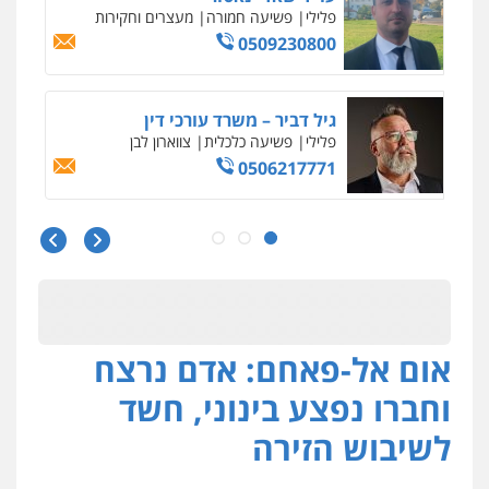
פלילי
כלכלי
עורכי דין לענייני אסירים
0525060666
גיא זהבי משרד עורכי דין
פלילי
משפחה
503456449
עו"ד איהאב ג'לג'ולי
פלילי
מעצרים וחקירות
עורכי דין לענייני
אסירים
0505216700
אום אל-פאחם: אדם נרצח
אייל בן שושן, עורך דין פלילי
פלילי
מעצרים וחקירות
פשיעה חמורה
וחברו נפצע בינוני, חשד
נוער
רישום פלילי
0522763105
לשיבוש הזירה