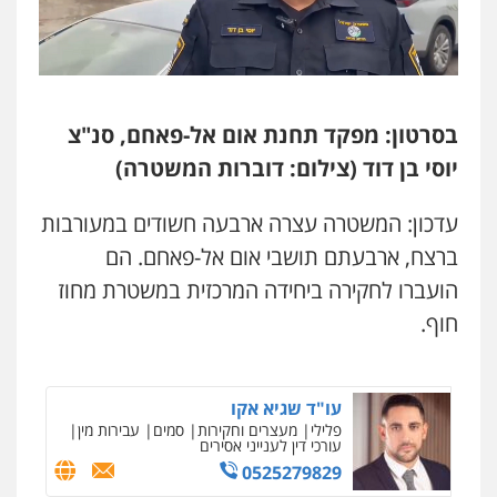
קורל קרוז – עורך דין פלילי
משפט פלילי
0545437431
בסרטון: מפקד תחנת אום אל-פאחם, סנ"צ
עו"ד עלי סעדי
יוסי בן דוד (צילום: דוברות המשטרה)
פלילי
פשיעה חמורה
ליווי וייצוג בחקירות
ומעצרים
0508824984
עדכון: המשטרה עצרה ארבעה חשודים במעורבות
ברצח, ארבעתם תושבי אום אל-פאחם. הם
עו"ד תומר בנישתי
הועברו לחקירה ביחידה המרכזית במשטרת מחוז
פלילי
מעצרים וחקירות
צווארון לבן
פשיעה
חמורה
חוף.
0546657865
עו"ד שגיא אקו
פלילי
מעצרים וחקירות
סמים
עבירות מין
עורכי דין לענייני אסירים
0525279829