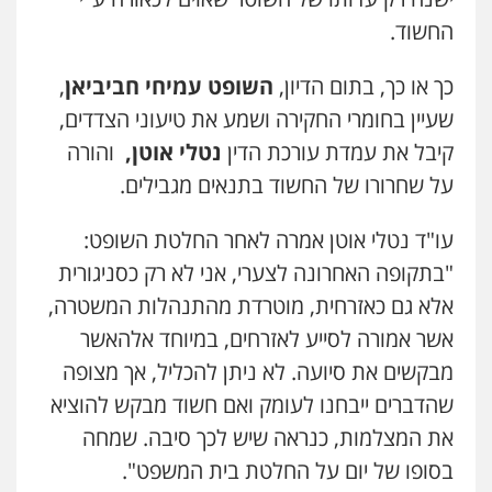
החשוד.
ויקי שמואל – משרד עו"ד
עו"ד אילן אלימלך
כך או כך, בתום הדיון,
השופט עמיחי חביביאן
,
פלילי
משפט פלילי
פלילי
פשיעה חמורה
תעבורה
אסירים
0528959600
0522992110
שעיין בחומרי החקירה ושמע את טיעוני הצדדים,
קיבל את עמדת עורכת הדין
נטלי אוטן,
והורה
על שחרורו של החשוד בתנאים מגבילים.
קורל קרוז – עורך דין פלילי
עו"ד שאדי נאטור
משפט פלילי
פלילי
פשיעה חמורה
מעצרים וחקירות
0545437431
עו"ד נטלי אוטן אמרה לאחר החלטת השופט:
0509230800
"בתקופה האחרונה לצערי, אני לא רק כסניגורית
אלא גם כאזרחית, מוטרדת מהתנהלות המשטרה,
עו"ד עלי סעדי
משרד עורכי דין פארס פלאח
פלילי
פשיעה חמורה
ליווי וייצוג בחקירות
אשר אמורה לסייע לאזרחים, במיוחד אלהאשר
פלילי
צבאי
צווארון לבן והונאה
ביטוח לאומי
ומעצרים
0549911449
0508824984
מבקשים את סיועה. לא ניתן להכליל, אך מצופה
שהדברים ייבחנו לעומק ואם חשוד מבקש להוציא
עו"ד שגיא אקו
עו"ד עידית שינו-אמיתי
את המצלמות, כנראה שיש לכך סיבה. שמחה
פלילי
מעצרים וחקירות
סמים
עבירות מין
פלילי
עורכי דין לענייני אסירים
פשיעה
עורכי דין לענייני אסירים
בסופו של יום על החלטת בית המשפט".
חמורה
מעצרים וחקירות