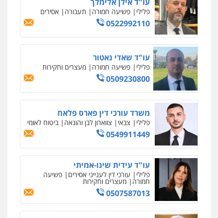
עו"ד אילן אלימלך
פלילי
פשיעה חמורה
תעבורה
אסירים
0522992110
עו"ד שאדי נאטור
פלילי
פשיעה חמורה
מעצרים וחקירות
0509230800
משרד עורכי דין פארס פלאח
פלילי
צבאי
צווארון לבן והונאה
ביטוח לאומי
0549911449
עו"ד עידית שינו-אמיתי
פלילי
עורכי דין לענייני אסירים
פשיעה
חמורה
מעצרים וחקירות
0507587013