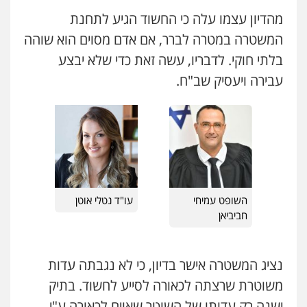
מהדיון עצמו עלה כי החשוד הגיע לתחנת
עו"ד אורנת קמרון
עו"ד ירון גיגי
המשטרה במטרה לברר, אם אדם מסוים הוא שוהה
פלילי
תעבורה
עורכי דין לענייני אסירים
פלילי
צווארון לבן
מעצרים
הליכי הסגרה
משפחה
נוער
בלתי חוקי. לדבריו, עשה זאת כדי שלא יבצע
0522249087
0505417090
עבירה ויעסיק שב"ח.
שני אלגרבלי – משרד עורכי דין
עו"ד רועי אטיאס
פלילי
עורכי דין לענייני אסירים
תעבורה
משפט פלילי
פשיעה חמורה
צווארון לבן
0507120031
525043999
עו"ד אסף כהן
עו"ד אייל אביטל
השופט עמיחי
עו"ד נטלי אוטן
פלילי
פשיעה חמורה
סמים והימורים
פלילי
פשיעה חמורה
מעצרים וחקירות
מעצרים וחקירות
חביביאן
0544712201
0526555488
נציג המשטרה אישר בדיון, כי לא נגבתה עדות
עו"ד בועז קניג
משרד עורכי דין טאי שרקי
פלילי
משפחה
כלכלי
צבאי
משוטרת שרצתה לכאורה לסייע לחשוד. בתיק
פלילי
אסירים
תעבורה
מרב"ד
0507003001
0547556464
ישנה רק עדותו של השוטר שאוים לכאורה ע"י