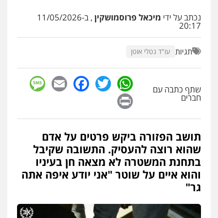
סלימאן אבו שעירה – משרד עורכי דין
נכתב על ידי
מיכאל פרוסמושקין
, ב-11/05/2026
פלילי
בטחוני
צבאי
נזיקין
20:17
0547780927
תגיות
עו"ד נטלי אוטן
עו"ד אסף גונן
פלילי
פשע חמור
תעבורה
צבא
מעצרים
sage
Facebook
Email
WhatsApp
Twitter
וחקירות
שתף כתבה עם
0542255161
Print
חברים
גל דהן – משרד עורך דין פלילי
פלילי
פשיעה חמורה
סמים
מעצרים
וחקירות
תושב הפזורה ביקש פרטים על אדם
0544723840
שהוא רוצה להעסיק. התשובה שקיבל
בתחנת המשטרה לא מצאה חן בעיניו
והוא איים על שוטר "אני יודע איפה אתה
עו"ד ראוף נג'אר
פלילי
עורכי דין לענייני אסירים
מעצרים
גר"
סמים
רכוש
0548009246