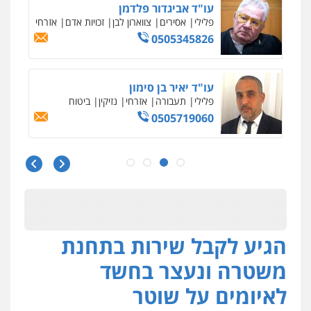
עו"ד אביגדור פלדמן
פלילי
אסירים
צווארון לבן
זכויות אדם
אזרחי
0505345826
עו"ד יאיר בן סימון
פלילי
תעבורה
אזרחי
נזיקין
ביטוח
0505719060
עו"ד נס בן נתן
פלילי
כלכלי
פשיעה חמורה
נוער
0505555110
הגיע לקבל שירות בתחנת
עו"ד משה פלמור
פלילי
כלכלי
צווארון לבן
עורכי דין לענייני
משטרה ונעצר בחשד
אסירים
0549732303
לאיומים על שוטר