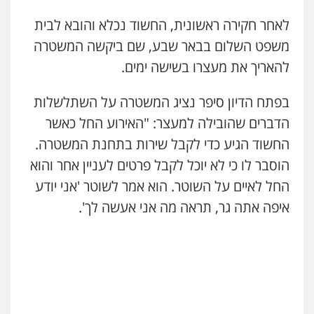
לאחר חקירה ראשונית, החשוד נכלא והובא לבית
עו"ד אלון קריטי
פלילי
כלכלי
אלימות
סמים
מעצרים
משפט השלום בבאר שבע, שם ביקשה המשטרה
0525544654
להאריך את מעצרו בשישה ימים.
מנשה, אלמוג – עורכי דין
בפתח הדיון סיפר נציג המשטרה על השתלשלות
פלילי
עבירות תנועה
צווארון לבן
תעבורה
הדברים שהובילה למעצר: "האירוע החל כאשר
עורכי דין לענייני אסירים
מעצרים וחקירות
0546470989
החשוד הגיע כדי לקבל שירות בתחנת המשטרה.
הוסבר לו כי לא יוכל לקבל פרטים לעניין אחר והוא
עו"ד זוהר ארבל
החל לאיים על השוטר. הוא אמר לשוטר 'אני יודע
פלילי
פשיעה חמורה
מעצרים וחקירות
קטינים
איפה אתה גר, תראה מה אני אעשה לך'.
0538788878
עו"ד אסף דוק
פלילי
עבירות מין
סמים והימורים
פשיעה
חמורה
חקירות ומעצרים
צווארון לבן והונאה
0526885006