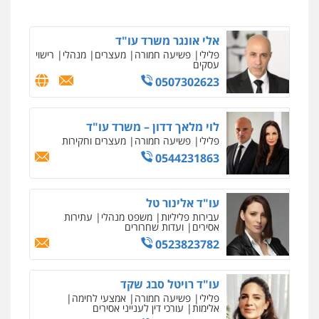
0525279829
0507587013
ניר קידר – צלם
אלי אונגר משרד עו"ד
עו"ד אביגדור פלדמן
צילום עורכי דין
שירותים מקצועיים לעורכי
פלילי
פשיעה חמורה
מעצרים
מנהלי
רישוי
פלילי
אסירים
צווארון לבן
זכויות אדם
אזרחי
דין
עסקים
0505345826
0504578527
0507302623
רונן הלל – מוניטין
לוי מלאך דדון – משרד עו"ד
עו"ד יאיר בן סימון
מחיקת כתבות מגוגל ודחיקת אזכורים
פלילי
פשיעה חמורה
מעצרים וחקירות
פלילי
תעבורה
אזרחי
נזיקין
ביטוח
שליליים
שירותים מקצועיים לעורכי דין
0544231863
0505719060
0522508109
אחסון אתרים
עו"ד אלינור טל
עו"ד נס בן נתן
מהירות
הגנה
גיבוי
תמיכה
שירותים
עבירות פליליות
משפט מנהלי
עתירות
פלילי
כלכלי
פשיעה חמורה
נוער
מקצועיים לעורכי דין
אסירים
ועדות שחרורים
0505555110
0523823782
מרכז התחלה חדשה
עו"ד רויטל סבג שקד
עו"ד משה פלמור
אסירים
עבירות מין
שירותים מקצועיים
פלילי
פשיעה חמורה
אמצעי לחימה
פלילי
כלכלי
צווארון לבן
עורכי דין לענייני
לעורכי דין
אלימות
עורכי דין לענייני אסירים
אסירים