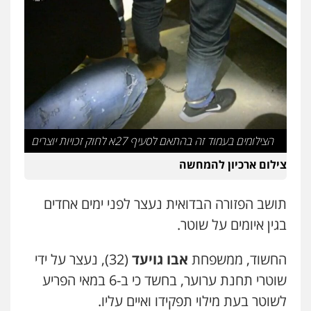
עו"ד אלון ארז
פלילי
צבאי
סמים
אלימות במשפחה
צווארון
לבן
0507368203
שחר לדובסקי, עו"ד
פלילי
מעצרים וחקירות
עבירות המתה
עורכי
דין לענייני אסירים
0507913332
הצילומים בעמוד זה בהתאם לסעיף 27א לחוק זכויות יוצרים
צילום ארכיון להמחשה
עו"ד איהאב ג'לג'ולי
פלילי
מעצרים וחקירות
עורכי דין לענייני
אסירים
תושב הפזורה הבדואית נעצר לפני ימים אחדים
0505216700
בגין איומים על שוטר.
עו"ד שלומי שרון
החשוד, ממשפחת
אבו גויעד
(32), נעצר על ידי
פלילי
צבאי
מעצרים וחקירות
שוטרי תחנת ערוער, בחשד כי ב-6 במאי הפריע
0547342002
לשוטר בעת מילוי תפקידו ואיים עליו.