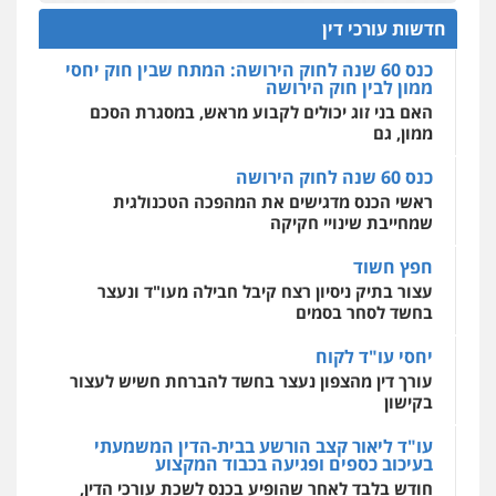
הדוקטורט של עו"ד יואב ציוני: מע"מ ומוסדות ללא
כוונת רווח
חדשות עורכי דין
אחסון אתרים
כנס 60 שנה לחוק הירושה: המתח שבין חוק יחסי
מהירות
הגנה
גיבוי
תמיכה
שירותים
ממון לבין חוק הירושה
מקצועיים לעורכי דין
האם בני זוג יכולים לקבוע מראש, במסגרת הסכם
ממון, גם
כנס 60 שנה לחוק הירושה
מרכז התחלה חדשה
ראשי הכנס מדגישים את המהפכה הטכנולגית
אסירים
עבירות מין
שירותים מקצועיים
לעורכי דין
שמחייבת שינויי חקיקה
0544500346
חפץ חשוד
עצור בתיק ניסיון רצח קיבל חבילה מעו"ד ונעצר
בחשד לסחר בסמים
יחסי עו"ד לקוח
עורך דין מהצפון נעצר בחשד להברחת חשיש לעצור
בקישון
עו"ד ליאור קצב הורשע בבית-הדין המשמעתי
בעיכוב כספים ופגיעה בכבוד המקצוע
חודש בלבד לאחר שהופיע בכנס לשכת עורכי הדין,