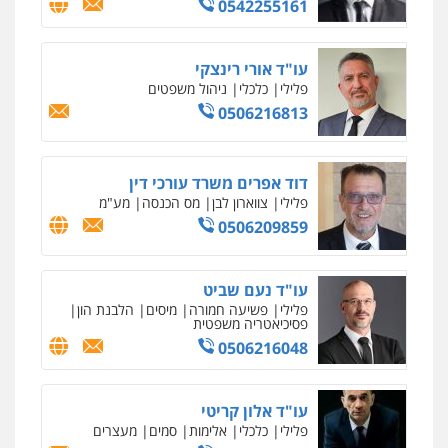
0542255161
ניר קידר – צלם
0505643689
צילום עורכי דין
שירותים מקצועיים לעורכי
דין
עו"ד אורי רינצקי
0504578527
פלילי
כלכלי
ניהול משפטים
עו"ד יצחק איצקוביץ'
0506216813
פלילי
פשיעה חמורה
צווארון לבן
רונן הלל – מוניטין
0526655833
מחיקת כתבות מגוגל ודחיקת אזכורים
שליליים
שירותים מקצועיים לעורכי דין
דוד אפרים משרד עורכי דין
0522508109
פלילי
צווארון לבן
מס הכנסה
מע"מ
עו"ד חמאדה מסרי
0506209859
תעבורה
אחסון אתרים
0526631970
מהירות
הגנה
גיבוי
תמיכה
שירותים
מקצועיים לעורכי דין
עו"ד נעם שביט
פלילי
פשיעה חמורה
מיסים
הלבנת הון
עו"ד בועז קניג
פסיכיאטריה משפטית
פלילי
משפחה
כלכלי
צבאי
0506216048
מרכז התחלה חדשה
0507003001
אסירים
עבירות מין
שירותים מקצועיים
לעורכי דין
עו"ד אלון קריטי
0544500346
פלילי
כלכלי
אלימות
סמים
מעצרים