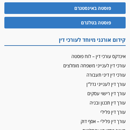
האופנוע חזר הביתה
פוסטה באינסטגרם
עו"ד גיל פרידמן והרפתקאות אופנוע השטח שלו
הזכות לטנף
פוסטה בטלגרם
זוכה עורך-דין שהשווה את ברק לסינוואר ואת
"הבמות של קפלן" לחמאס
קידום אורגני מיוחד לעורכי דין
מאסר לעורך הדין
מאסר בפועל לעו"ד מהצפון שהגיש תביעות
אינדקס עורכי דין – לוח פוסטה
פיקטיביות בשם פלסטינים
עורכי דין לענייני משפחה מומלצים
על המידתיות
ביה"ד המשמעתי ביטל השעיה לצמיתות של
עורכי דין דיני תעבורה
עורכת-דין שהביעה שמחה ב-7 באוקטובר
עורך דין לענייני נדל"ן
אשם
עורך דין רישוי עסקים
עו"ד הלל בבייב הורשע בהונאת עשרות לקוחות,
עורך דין תכנון ובניה
ההסדר: 7-9 שנות מאסר
עורך דין פלילי
דין ומקרקעין
עורך דין פלילי – אסף דוק
עורך דין ברמת השרון נחקר בחשד למרמה בעסקת
נדל"ן