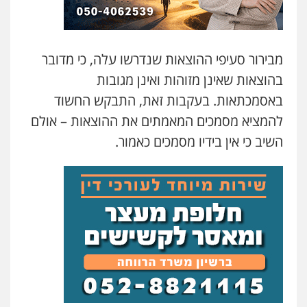
עו"ד פאדי בראנסי
פלילי
צווארון לבן
עבירות בטחוניות
מעצרים
מבירור סעיפי ההוצאות שנדרשו עלה, כי מדובר
וחקירות
0524122241
בהוצאות שאינן מזוהות ואינן מגובות
באסמכתאות. בעקבות זאת, התבקש החשוד
להמציא מסמכים המאמתים את ההוצאות – אולם
עו"ד ד"ר איתן פינקלשטיין
כלכלי
הלבנת הון
חילוט
ייעוץ לעורכי דין
השיב כי אין בידיו מסמכים כאמור.
0507061374
עו"ד ירון גיגי
פלילי
צווארון לבן
מעצרים
הליכי הסגרה
0522249087
מצגר ושות', חברת עורכי דין
נדל"ן / עסקים
משפחה
תעבורה
כלכלי
הוצאה לפועל