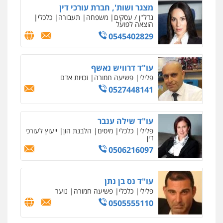
מצגר ושות', חברת עורכי דין
נדל"ן / עסקים
משפחה
תעבורה
כלכלי
הוצאה לפועל
0545402829
עו"ד דרוויש נאשף
פלילי
פשיעה חמורה
זכויות אדם
0527448141
עו"ד שילה ענבר
פלילי
כלכלי
מיסים
הלבנת הון
ייעוץ לעורכי
דין
0506216097
עו"ד נס בן נתן
פלילי
כלכלי
פשיעה חמורה
נוער
0505555110