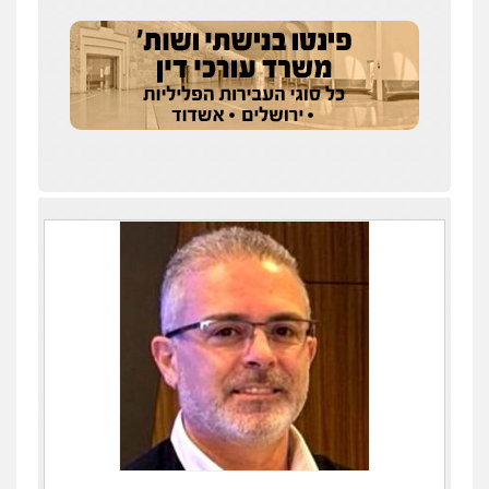
עו"ד אייל אוחיון
פלילי
עורכי דין לענייני אסירים
מעצרים
וחקירות
0523602602
עו"ד אשרף שחאדה
פלילי
פשיעה חמורה
מעצרים וחקירות
תעבורה
0549535659
רעות כהן – משרד עורכי דין