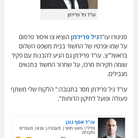
0546661544
עו"ד גיל פרידמן
עו"ד יוסי חמצני
כלכלי
צווארון לבן
פשיעה כלכלית
עבירות
עו"ד אייל אוחיון
מס
הלבנת הון
פלילי
עורכי דין לענייני אסירים
מעצרים
0505471497
וחקירות
סניגורו עו"ד
גיל פרידמן
הוציא צו איסור פרסום
0523602602
על שמו ופרטיו של החשוד בבית משפט השלום
גיל דביר – משרד עורכי דין
בראשל"צ. עו"ד פרידמן גם הגיע להבנות עם פקיד
עו"ד אשרף שחאדה
פלילי
פשיעה כלכלית
צווארון לבן
שומה חקירות מרכז, על שחרור החשוד בתנאים
פלילי
פשיעה חמורה
מעצרים וחקירות
0506217771
תעבורה
מגבילים.
0549535659
עו"ד גיל פרידמן מסר בתגובה:" הלקוח שלי משתף
עו"ד תמיר סולומון
רעות כהן – משרד עורכי דין
פלילי
כלכלי
מיסים
הלבנת הון
פעולה ופועל לתיקון הדוחות".
פלילי
צווארון לבן
תעבורה
אסירים
מעצרים
0528758840
וחקירות
0506277425
עו"ד אסף גונן
פלילי
פשע חמור
תעבורה
צבא
מעצרים
עו"ד שאדי דבאח
וחקירות
פלילי
פשיעה כלכלית
תעבורה