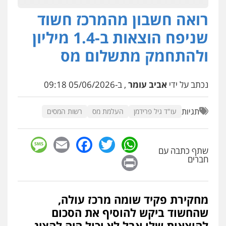
רואה חשבון מהמרכז חשוד
חנא בולוס – משרד עורכי דין
פלילי
פשיעה חמורה
צווארון לבן
נזיקין
שניפח הוצאות ב-1.4 מיליון
0546661544
ולהתחמק מתשלום מס
עו"ד אייל אוחיון
פלילי
עורכי דין לענייני אסירים
מעצרים
נכתב על ידי
אביב עומר
, ב-05/06/2026 09:18
וחקירות
0523602602
תגיות
עו"ד גיל פרידמן
העלמת מס
רשות המסים
עו"ד אשרף שחאדה
sage
Facebook
Email
WhatsApp
Twitter
פלילי
פשיעה חמורה
מעצרים וחקירות
תעבורה
שתף כתבה עם
Print
חברים
0549535659
רעות כהן – משרד עורכי דין
מחקירת פקיד שומה מרכז עולה,
פלילי
צווארון לבן
תעבורה
אסירים
מעצרים
וחקירות
שהחשוד ביקש להוסיף את הסכום
0506277425
להוצאות שלו אבל לא יכול היה להציג