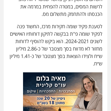
לרשות המסים, במטרה להפחית במרמה את
עו"ד תומר בנישתי
הכנסתו ולהתחמק מתשלום מס.
פלילי
מעצרים וחקירות
צווארון לבן
פשיעה
חמורה
לטענת פקיד שומה חקירות מרכז, החשוד פנה
0546657865
לפקיד שומה פ"ת בבקשה לתיקון דוחותיו האישיים
אלי אונגר משרד עו"ד
לשנים 2024-2021. הוא ביקש להוסיף לדוחות
פלילי
פשיעה חמורה
מעצרים
מנהלי
רישוי
מחזור לא מדווח בסך מצטבר של כ-2.86 מיליון
עסקים
0507302623
ש״ח ולצידו הוצאות בסך מצטבר של כ-1.41 מיליון
ש״ח.
עו"ד שרון נהרי
פלילי
צווארון לבן
כלכלי
פשיעה כלכלית
בינלאומי
הליכי הסגרה
עו"ד (רו"ח) יואב ציוני
עבירות מס
הלבנת הון
שומות וערעורי מס
0505430819