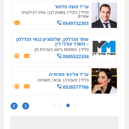
עו"ד משה פלמור
פלילי
כלכלי
צווארון לבן
עורכי דין לענייני
אסירים
0549732303
שחר מנדלמן, שלומציון גבאי מנדלמן
– משרד עורכי דין
פלילי
התמחות בייצוג בעבירות מין
0505522334
עו"ד אלינור מתיתיה
פלילי
תעבורה
צבאי
משפחה
0526577766
עו"ד מוחמד סביחאת
פלילי
תעבורה
פשיעה כלכלית
0525077716