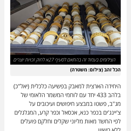
עו"ד ד"ר איתן פינקלשטיין
כלכלי
הלבנת הון
חילוט
ייעוץ לעורכי דין
0507061374
מצגר ושות', חברת עורכי דין
נדל"ן / עסקים
משפחה
תעבורה
כלכלי
הוצאה לפועל
0545402829
הצילומים בעמוד זה בהתאם לסעיף 27א לחוק זכויות יוצרים
הכל זהב (צילום: משטרה)
עורך דין תמיר אלטיט
פלילי
תעבורה
היחידה הארצית למאבק בפשיעה כלכלית (יאל"כ)
0545577862
בלהב 433 יחד עם לוחמי המשמר הלאומי של
מג"ב, פשטו במבצע חיפושים ועיכובים על
עו"ד יוסי חמצני
צ'יינג'ים בכפר כנא, אכסאל וכפר קרע, המגלגלים
כלכלי
צווארון לבן
פשיעה כלכלית
עבירות
מס
הלבנת הון
לפי החשד מאות מליוני שקלים וחלקם פועלים
0505471497
ללא רישיון.