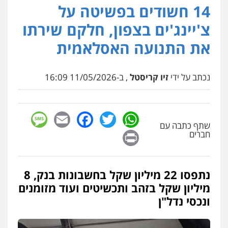
14 חשודים בפשיטה על
עו"ד תמיר סולומון
פלילי
כלכלי
מיסים
הלבנת הון
צ'יינג'ים בצפון, חלקם שירתו
0528758840
את התנועה האסלאמית
דוד אפרים משרד עורכי דין
נכתב על ידי
זיו קריסטל
, ב-11/05/2026 16:09
פלילי
צווארון לבן
מס הכנסה
מע"מ
0506209859
sage
Facebook
Email
WhatsApp
Twitter
עו"ד שרון נהרי
שתף כתבה עם
Print
חברים
פלילי
צווארון לבן
כלכלי
פשיעה כלכלית
בינלאומי
הליכי הסגרה
נתפסו 22 מיליון שקל בחשבונות בנק, 8
עו"ד (רו"ח) יואב ציוני
מיליון שקל בזהב ותכשיטים ועוד מזומנים
עבירות מס
הלבנת הון
שומות וערעורי מס
ונכסי נדל"ן
0505430819