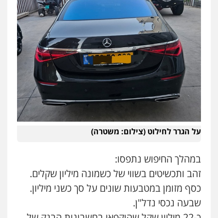
גל דהן – משרד עורך דין פלילי
פלילי
פשיעה חמורה
סמים
מעצרים
וחקירות
0544723840
חנא בולוס – משרד עורכי דין
פלילי
פשיעה חמורה
צווארון לבן
נזיקין
0546661544
על הגרר לחילוט (צילום: משטרה)
עו"ד אורי רינצקי
פלילי
כלכלי
ניהול משפטים
במהלך החיפוש נתפסו:
0506216813
זהב ותכשיטים בשווי של כשמונה מיליון שקלים.
כסף מזומן במטבעות שונים על סך כשני מיליון.
עדי כרמלי – חברת עו"ד
שבעה נכסי נדל"ן.
פלילי
כלכלי
עורכי דין לענייני אסירים
0525060666
כ-22 מיליון שקל שהוקפאו בחשבונות הבנק של