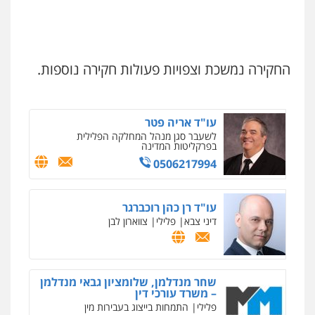
אברהם שהבזי – משרד עורכי דין
מיסים
כלכלי
פלילי
פשיעה כלכלית
הלבנת
הון
החקירה נמשכת וצפויות פעולות חקירה נוספות.
0504456555
עו"ד אריה פטר
לשעבר סגן מנהל המחלקה הפלילית
בפרקליטות המדינה
0506217994
עו"ד רן כהן רוכברגר
דיני צבא
פלילי
צווארון לבן
שחר מנדלמן, שלומציון גבאי מנדלמן
– משרד עורכי דין
פלילי
התמחות בייצוג בעבירות מין