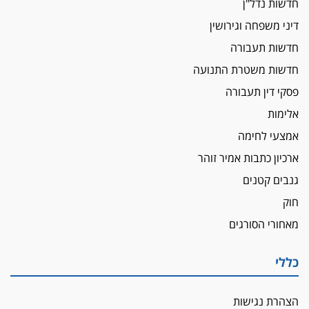
חדשות נדל"ן
איתות מירושלים
דיני משפחה וגירושין
יו"ר המחוז צ'צ'קס מכנס ישיבה להדחת
ממלא-מקומו, ועמית בכר שותק
חדשות תעבורה
מחאת הפרקליטים והסנגורים
חדשות משטרת התנועה
יצאו לשעה מבית המשפט ועמדו בחוץ לאות הזדהות
פסקי דין תעבורה
עם השופטים
אלימות
הביקורת חוגגת
אמצעי לחימה
מבקר לשכת עורכי הדין בתביעה נגד "איכות
השלטון" בעידן עמית בכר
ארכיון כתבות אמיר זוהר
נכנס לאינדקס
גנבים קטנים
עו"ד חגי בנימין חצה את הקווים, מפרקליטות ת"א
חוק
למשרד פרטי חדש
מאחורי הסורגים
לפני נקיטת צעדים
עורך דין נעצר בחשד לסחיטת ראש המועצה יאנוח
כללי
ג'ת
חג שמח
הצהרת נגישות
כפר מנדא: עורך דין נעצר בחשד להחזקת שני אקדח