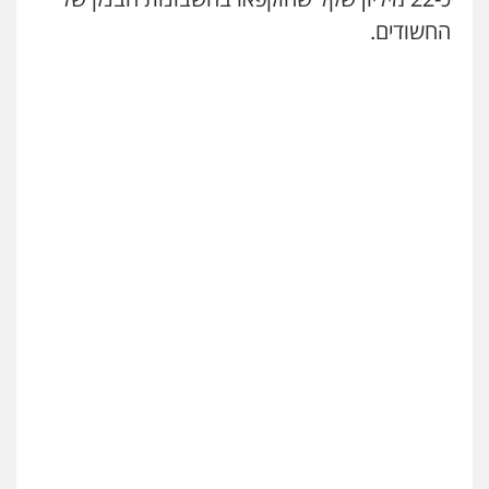
החשודים.
אילן כץ – משרד עורכי דין
משפט פלילי
ייצוג שוטרים וסוהרים
חיילים
ועדות חקירה
0546312410
עו"ד נעם שביט
פלילי
פשיעה חמורה
מיסים
הלבנת הון
פסיכיאטריה משפטית
0506216048
עו"ד אמיר כהן
פלילי
מעצרים וחקירות
תעבורה
0537470000
אבי אמר משרד עורכי דין
פלילי
משפחה
אזרחי מסחרי
0502130230