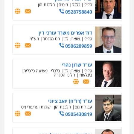
פלילי
צווארון לבן
כלכלי
פשיעה כלכלית
בינלאומי
הליכי הסגרה
עו"ד (רו"ח) יואב ציוני
עבירות מס
הלבנת הון
שומות וערעורי מס
0505430819
עו"ד ד"ר איתן פינקלשטיין
כלכלי
הלבנת הון
חילוט
ייעוץ לעורכי דין
0507061374
מצגר ושות', חברת עורכי דין
נדל"ן / עסקים
משפחה
תעבורה
כלכלי
הוצאה לפועל
0545402829