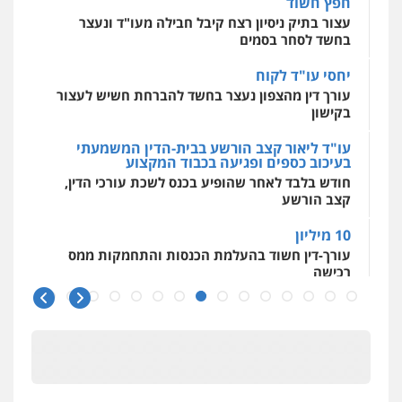
0504062539
חפץ חשוד
פלילי
כלכלי
פשיעה חמורה
מעצרים
וחקירות
עצור בתיק ניסיון רצח קיבל חבילה מעו"ד ונעצר
בחשד לסחר בסמים
0525199949
עו"ד ד"ר אבי שקד
עבירות כלכליות
הלבנת הון
חילוטים
יחסי עו"ד לקוח
עבירות פליליות
גל דהן – משרד עורך דין פלילי
עורך דין מהצפון נעצר בחשד להברחת חשיש לעצור
0544385337
פלילי
פשיעה חמורה
סמים
מעצרים
בקישון
וחקירות
0544723840
עו"ד ליאור קצב הורשע בבית-הדין המשמעתי
איתי חקירות – שירותים לעורכי דין
בעיכוב כספים ופגיעה בכבוד המקצוע
חקירות פרטיות
חקירות כלכליות
חקירות
חודש בלבד לאחר שהופיע בכנס לשכת עורכי הדין,
אישות
איתורים
חנא בולוס – משרד עורכי דין
קצב הורשע
0537865001
פלילי
פשיעה חמורה
צווארון לבן
נזיקין
10 מיליון
0546661544
ניר קידר – צלם
עורך-דין חשוד בהעלמת הכנסות והתחמקות ממס
רכישה
צילום עורכי דין
שירותים מקצועיים לעורכי
דין
עו"ד אורי רינצקי
קטינים בסביבה מנוכרת
0504578527
פלילי
כלכלי
ניהול משפטים
"ניכור הורי מכת מדינה": איך מתמודדים עם
0506216813
ההשלכות ההרסניות של התופעה?
רונן הלל – מוניטין
מחיקת כתבות מגוגל ודחיקת אזכורים
אלה המינויים
שליליים
שירותים מקצועיים לעורכי דין
הוועדה לבחירת שופטים בחרה 26 שופטים ורשמים