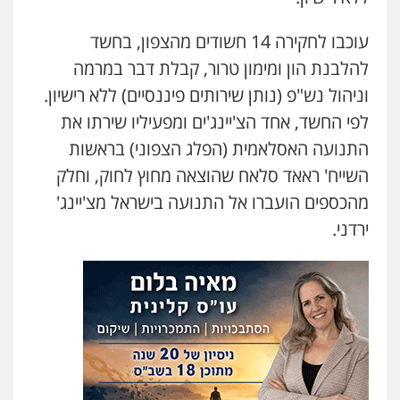
גיל דביר – משרד עורכי דין
עוכבו לחקירה 14 חשודים מהצפון, בחשד
פלילי
פשיעה כלכלית
צווארון לבן
להלבנת הון ומימון טרור, קבלת דבר במרמה
0506217771
וניהול נש"פ (נותן שירותים פיננסיים) ללא רישיון.
לפי החשד, אחד הצ'יינג'ים ומפעיליו שירתו את
עו"ד אביגדור פלדמן
התנועה האסלאמית (הפלג הצפוני) בראשות
פלילי
אסירים
צווארון לבן
זכויות אדם
אזרחי
השייח' ראאד סלאח שהוצאה מחוץ לחוק, וחלק
0505345826
מהכספים הועברו אל התנועה בישראל מצ'יינג'
ירדני.
עו"ד תמיר סולומון
פלילי
כלכלי
מיסים
הלבנת הון
0528758840
דוד אפרים משרד עורכי דין
פלילי
צווארון לבן
מס הכנסה
מע"מ
0506209859