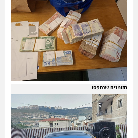
מזומנים שנתפסו
עו"ד יניב זוסמן
פלילי
כלכלי
פשיעה חמורה
מעצרים
וחקירות
0525199949