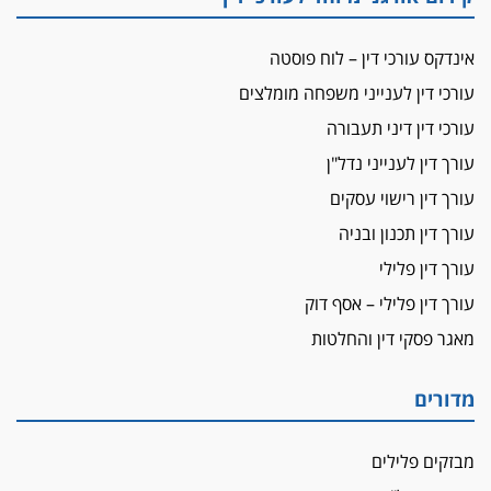
ביה"ד המשמעתי ביטל השעיה לצמיתות של
עורכת-דין שהביעה שמחה ב-7 באוקטובר
אינדקס עורכי דין – לוח פוסטה
אשם
עורכי דין לענייני משפחה מומלצים
עו"ד הלל בבייב הורשע בהונאת עשרות לקוחות,
עורכי דין דיני תעבורה
ההסדר: 7-9 שנות מאסר
עורך דין לענייני נדל"ן
דין ומקרקעין
עורך דין ברמת השרון נחקר בחשד למרמה בעסקת
עורך דין רישוי עסקים
נדל"ן
עורך דין תכנון ובניה
"אני מכינה 5-6 ג'וינטים ביום"
עורך דין פלילי
תובעת משטרתית פוטרה בחשד לעישון סמים
עורך דין פלילי – אסף דוק
שנחשף בפעילות בלשים בטלגרם
מאגר פסקי דין והחלטות
לא בכל יום
עו"ד שרון נהרי חיתן את בנו הבכור דניאל
מדורים
הכנסת אישרה
הגבלת שכר טרחה בייצוג נכי צה"ל ונפגעי פעולות
מבזקים פלילים
איבה