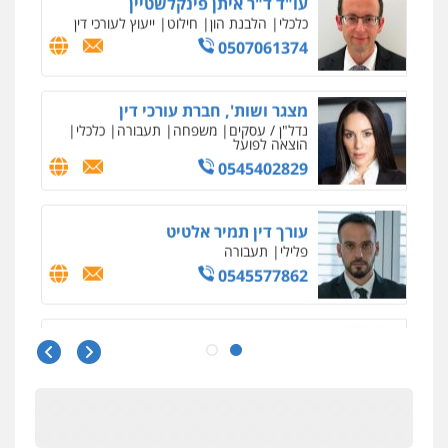
עורך דין תמיר אלטיט
פלילי
תעבורה
0545577862
עו"ד יוסי חמצני
כלכלי
צווארון לבן
פשיעה כלכלית
עבירות
מס
הלבנת הון
0505471497
גיל דביר – משרד עורכי דין
פלילי
פשיעה כלכלית
צווארון לבן
0506217771
עו"ד אביגדור פלדמן
פלילי
אסירים
צווארון לבן
זכויות אדם
אזרחי
0505345826