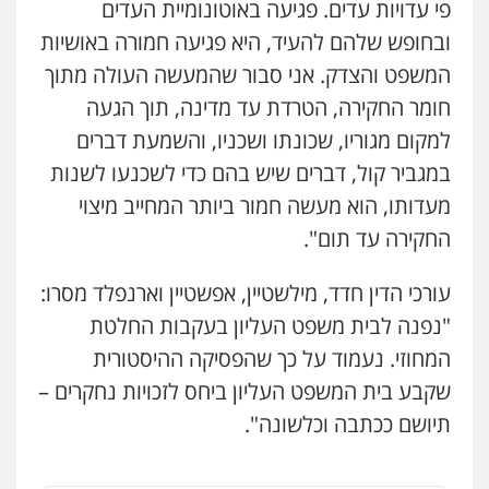
פי עדויות עדים. פגיעה באוטונומיית העדים
עו"ד נעם שביט
פלילי
פשיעה חמורה
מיסים
הלבנת הון
ובחופש שלהם להעיד, היא פגיעה חמורה באושיות
פסיכיאטריה משפטית
המשפט והצדק. אני סבור שהמעשה העולה מתוך
0506216048
חומר החקירה, הטרדת עד מדינה, תוך הגעה
למקום מגוריו, שכונתו ושכניו, והשמעת דברים
עו"ד אמיר כהן
פלילי
מעצרים וחקירות
תעבורה
במגביר קול, דברים שיש בהם כדי לשכנעו לשנות
0537470000
מעדותו, הוא מעשה חמור ביותר המחייב מיצוי
החקירה עד תום".
אבי אמר משרד עורכי דין
פלילי
משפחה
אזרחי מסחרי
עורכי הדין חדד, מילשטיין, אפשטיין וארנפלד מסרו:
0502130230
"נפנה לבית משפט העליון בעקבות החלטת
המחוזי. נעמוד על כך שהפסיקה ההיסטורית
אברהם שהבזי – משרד עורכי דין
שקבע בית המשפט העליון ביחס לזכויות נחקרים –
מיסים
כלכלי
פלילי
פשיעה כלכלית
הלבנת
הון
תיושם ככתבה וכלשונה".
0504456555