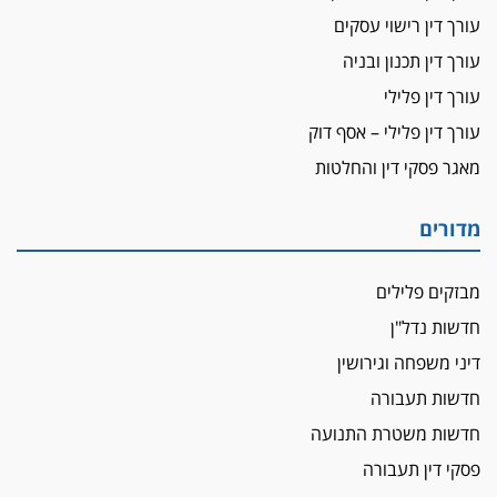
עורך דין ברמת השרון נחקר בחשד למרמה בעסקת
עורך דין רישוי עסקים
נדל"ן
עורך דין תכנון ובניה
"אני מכינה 5-6 ג'וינטים ביום"
עורך דין פלילי
תובעת משטרתית פוטרה בחשד לעישון סמים
עורך דין פלילי – אסף דוק
שנחשף בפעילות בלשים בטלגרם
מאגר פסקי דין והחלטות
לא בכל יום
עו"ד שרון נהרי חיתן את בנו הבכור דניאל
מדורים
הכנסת אישרה
הגבלת שכר טרחה בייצוג נכי צה"ל ונפגעי פעולות
מבזקים פלילים
איבה
חדשות נדל"ן
איתות מירושלים
דיני משפחה וגירושין
יו"ר המחוז צ'צ'קס מכנס ישיבה להדחת
ממלא-מקומו, ועמית בכר שותק
חדשות תעבורה
מחאת הפרקליטים והסנגורים
חדשות משטרת התנועה
יצאו לשעה מבית המשפט ועמדו בחוץ לאות הזדהות
פסקי דין תעבורה
עם השופטים