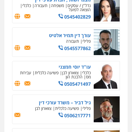
פלילי
צווארון לבן
מס הכנסה
מע"מ
0506209859
עו"ד שרון נהרי
פלילי
צווארון לבן
כלכלי
פשיעה כלכלית
בינלאומי
הליכי הסגרה
עו"ד (רו"ח) יואב ציוני
עבירות מס
הלבנת הון
שומות וערעורי מס
0505430819
עו"ד ד"ר איתן פינקלשטיין
כלכלי
הלבנת הון
חילוט
ייעוץ לעורכי דין
0507061374
מצגר ושות', חברת עורכי דין