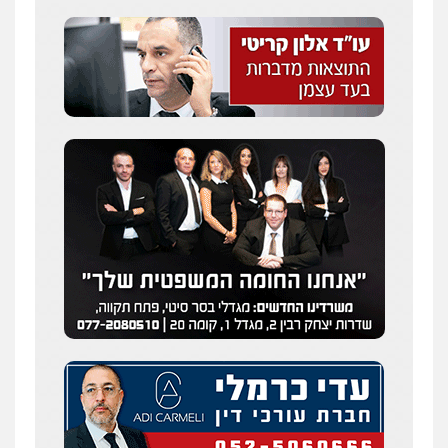
מצגר ושות', חברת עורכי דין
נדל"ן / עסקים
משפחה
תעבורה
כלכלי
הוצאה לפועל