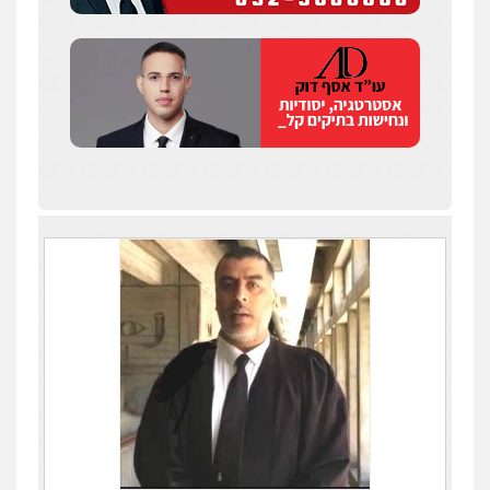
0545402829
עורך דין תמיר אלטיט
פלילי
תעבורה
0545577862
עו"ד יוסי חמצני
כלכלי
צווארון לבן
פשיעה כלכלית
עבירות
מס
הלבנת הון
0505471497
גיל דביר – משרד עורכי דין
פלילי
פשיעה כלכלית
צווארון לבן
0506217771
עו"ד אביגדור פלדמן
פלילי
אסירים
צווארון לבן
זכויות אדם
אזרחי