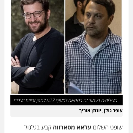
הצילומים בעמוד זה בהתאם לסעיף 27א לחוק זכויות יוצרים
עופר גולן, יונתן אוריך
שופט השלום
עלאא מסארווה
קבע בגלגול