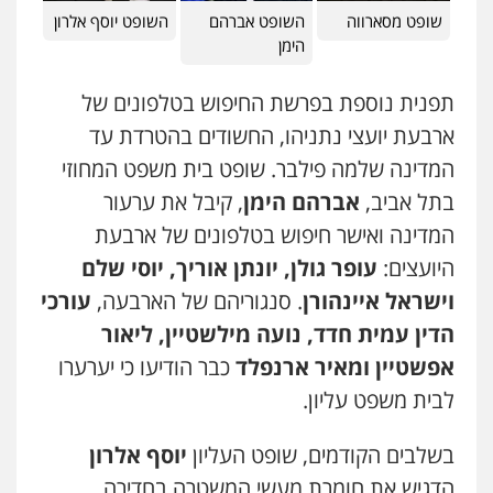
שופט מסארווה
השופט אברהם
השופט יוסף אלרון
הימן
תפנית נוספת בפרשת החיפוש בטלפונים של
ארבעת יועצי נתניהו, החשודים בהטרדת עד
המדינה שלמה פילבר. שופט בית משפט המחוזי
בתל אביב,
אברהם הימן
, קיבל את ערעור
המדינה ואישר חיפוש בטלפונים של ארבעת
היועצים:
עופר גולן, יונתן אוריך, יוסי שלם
וישראל איינהורן
. סנגוריהם של הארבעה,
עורכי
הדין עמית חדד, נועה מילשטיין, ליאור
אפשטיין ומאיר ארנפלד
כבר הודיעו כי יערערו
לבית משפט עליון.
בשלבים הקודמים, שופט העליון
יוסף אלרון
הדגיש את חומרת מעשי המשטרה בחדירה