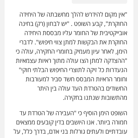
חנא בולוס – משרד עורכי דין
פלילי
פשיעה חמורה
צווארון לבן
נזיקין
"אין מקום להידרש להלך מחשבתה של היחידה
0546661544
החוקרת", קבע השופט . "יש לבחון (רק) בחינה
אובייקטיבית של החומר עליו מבססת היחידה
עו"ד אורי רינצקי
החוקרת את הבקשות למתן צווי חיפוש". לדברי
פלילי
כלכלי
ניהול משפטים
הימן, לאחר עיון מעמיק בחומרי החקירה, עולה כי
0506216813
"ההצדקה למתן הצו עולה מתוך ראיות עצמאיות
הנעדרות כל זיקה לתוצרי החיפוש הבלתי חוקי"
עדי כרמלי – חברת עו"ד
וחומר הראיות המבסס חשד סביר למעורבות
פלילי
כלכלי
עורכי דין לענייני אסירים
0525060666
החשודים בהטרדת העד עולה בין היתר
מהתשובות שנתנו בחקירה.
אילן כץ – משרד עורכי דין
משפט פלילי
ייצוג שוטרים וסוהרים
חיילים
השופט הימן הוסיף כי "העבירה של הטרדת עד
ועדות חקירה
חמורה ביותר. אנו היושבים בדין קובעים ממצאים
0546312410
עובדתיים ולעתים גורלות בני אדם, בדרך כלל, על