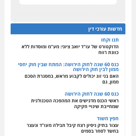
אחסון אתרים
מהירות
הגנה
גיבוי
תמיכה
שירותים
תנו וקחו
מקצועיים לעורכי דין
שחר מנדלמן, שלומציון גבאי מנדלמן
הדוקטורט של עו"ד יואב ציוני: מע"מ ומוסדות ללא
– משרד עורכי דין
כוונת רווח
פלילי
התמחות בייצוג בעבירות מין
חדשות עורכי דין
0505522334
כנס 60 שנה לחוק הירושה: המתח שבין חוק יחסי
מרכז התחלה חדשה
ממון לבין חוק הירושה
אסירים
עבירות מין
שירותים מקצועיים
לעורכי דין
האם בני זוג יכולים לקבוע מראש, במסגרת הסכם
עו"ד מוחמד סביחאת
ממון, גם
0544500346
פלילי
תעבורה
פשיעה כלכלית
כנס 60 שנה לחוק הירושה
0525077716
מאיה בלום, עו"ס, טיפול ושיקום
ראשי הכנס מדגישים את המהפכה הטכנולגית
טיפול בהתמכרויות
שירותים מקצועיים
שמחייבת שינויי חקיקה
לעורכי דין
עו"ד יניב זוסמן
0504062539
חפץ חשוד
פלילי
כלכלי
פשיעה חמורה
מעצרים
וחקירות
עצור בתיק ניסיון רצח קיבל חבילה מעו"ד ונעצר
בחשד לסחר בסמים
0525199949
עו"ד ד"ר אבי שקד
עבירות כלכליות
הלבנת הון
חילוטים
יחסי עו"ד לקוח
עבירות פליליות
גל דהן – משרד עורך דין פלילי
עורך דין מהצפון נעצר בחשד להברחת חשיש לעצור
0544385337
פלילי
פשיעה חמורה
סמים
מעצרים
בקישון
וחקירות