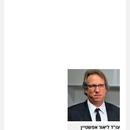
עו"ד יניב זוסמן
פלילי
כלכלי
פשיעה חמורה
מעצרים
וחקירות
0525199949
גל דהן – משרד עורך דין פלילי
פלילי
פשיעה חמורה
סמים
מעצרים
וחקירות
0544723840
עו"ד ליאור אפשטיין