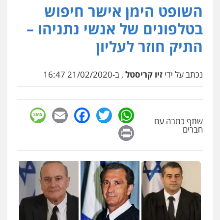
השופט הימן אישר חיפוש
פלילי
אסירים
צווארון לבן
זכויות אדם
אזרחי
0505345826
בטלפונים של אנשי נתניהו –
התיק חוזר לעליון
עו"ד תמיר סולומון
פלילי
כלכלי
מיסים
הלבנת הון
נכתב על ידי
זיו קריסטל
, ב-21/02/2020 16:47
0528758840
sage
Facebook
Email
WhatsApp
Twitter
דוד אפרים משרד עורכי דין
שתף כתבה עם
פלילי
צווארון לבן
מס הכנסה
מע"מ
Print
חברים
0506209859