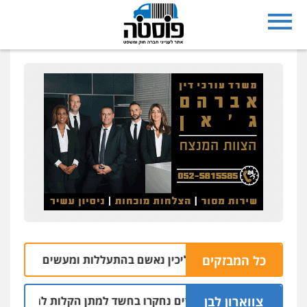
כל המבזקים
 משק במושב אליכין נאשם בהתעללות ומעשים מגונים בשתי פוע
צווארון לבן
שלושה שוטרים נחקרו בחשד למתן הקלות למועדון בבעלות אח