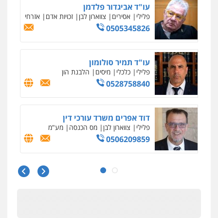
נדל"ן / עסקים
משפחה
תעבורה
כלכלי
הוצאה לפועל
0545402829
עורך דין תמיר אלטיט
פלילי
תעבורה
0545577862
עו"ד יוסי חמצני
כלכלי
צווארון לבן
פשיעה כלכלית
עבירות
מס
הלבנת הון
0505471497
גיל דביר – משרד עורכי דין
פלילי
פשיעה כלכלית
צווארון לבן
0506217771
עו"ד אביגדור פלדמן