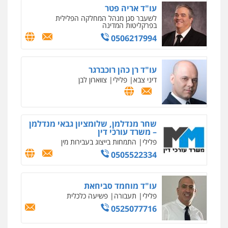
עו"ד אריה פטר
לשעבר סגן מנהל המחלקה הפלילית
בפרקליטות המדינה
0506217994
עו"ד רן כהן רוכברגר
דיני צבא
פלילי
צווארון לבן
שחר מנדלמן, שלומציון גבאי מנדלמן
– משרד עורכי דין
פלילי
התמחות בייצוג בעבירות מין
0505522334
עו"ד מוחמד סביחאת
פלילי
תעבורה
פשיעה כלכלית
0525077716