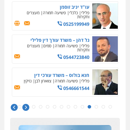
עו"ד יניב זוסמן
פלילי
כלכלי
פשיעה חמורה
מעצרים
וחקירות
0525199949
גל דהן – משרד עורך דין פלילי
פלילי
פשיעה חמורה
סמים
מעצרים
וחקירות
0544723840
חנא בולוס – משרד עורכי דין
פלילי
פשיעה חמורה
צווארון לבן
נזיקין
0546661544
איומים כתובים
ניר קידר – צלם
תושב סכנין חשוד ששלח הודעות מאיימות לעורך דין
צילום עורכי דין
שירותים מקצועיים לעורכי
מקומי
דין
עו"ד אורי רינצקי
0504578527
אבי שקד מונה
פלילי
כלכלי
ניהול משפטים
כחבר ועדת איסור הלבנת הון בלשכת עורכי הדין
0506216813
רונן הלל – מוניטין