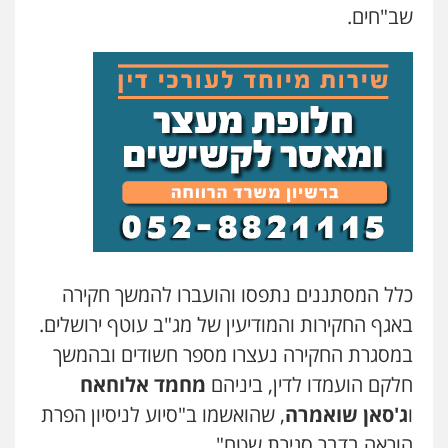
שב"חים.
קורל קרוז – עורך דין פלילי
משפט פלילי
0545437431
עו"ד עלי סעדי
פלילי
פשיעה חמורה
ליווי וייצוג בחקירות
ומעצרים
0508824984
עו"ד שגיא אקו
פלילי
מעצרים וחקירות
סמים
עבירות מין
כלל המסתננים נתפסו והועברו להמשך חקירה
עורכי דין לענייני אסירים
באגף החקירות והמודיעין של מג"ב עוטף ירושלים.
0525279829
במסגרת החקירה נעצרו מספר חשודים ובהמשך
חלקם הועמדו לדין, ביניהם
מחמד אלוחאח
לוי מלאך דדון – משרד עו"ד
ו
ג'סאן שואמרה
, שהואשמו ב"סיוע לניסיון הפרת
פלילי
פשיעה חמורה
מעצרים וחקירות
0544231863
הוראה בדבר סגירת שטח".