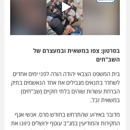
עו"ד עינב יתח
פלילי
פשיעה חמורה
עורכי דין לענייני
אסירים
צבאי
0546364651
עו"ד מאור שגב
פלילי
פשיעה חמורה
מעצרים וחקירות
בסרטון: צפו במשאית ובמעצרם של
0546680127
השב"חים
בית המשפט הצבאי יהודה הורה לפני ימים אחדים
עו"ד רעות שמחון
לשחרר בתנאים מגבילים את אחד הנאשמים בתיק
פלילי
אסירים
תעבורה
0507623810
הברחת עשרות שוהים בלתי חוקיים (שב"חים)
במשאית זבל.
עו"ד דותן דניאלי
פלילי
פשיעה חמורה
צווארון לבן
פשיעה
מדובר באירוע שהתרחש בחודש מרס. אנשי אגף
כלכלית
עורכי דין לענייני אסירים
נוער
החקירות והמודיעין במג"ב עוטף ירושלים כיוונו את
0542442982