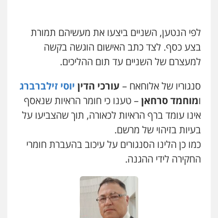
0523823782
גל דהן – משרד עורך דין פלילי
לפי הנטען, השניים ביצעו את מעשיהם תמורת
פלילי
פשיעה חמורה
סמים
מעצרים
עו"ד רועי אטיאס
וחקירות
משפט פלילי
פשיעה חמורה
צווארון לבן
בצע כסף. לצד כתב האישום הוגשה בקשה
0544723840
525043999
למעצרם של השניים עד תום ההליכים.
עו"ד ראוף נג'אר
סנגוריו של אלוחאח –
עורכי הדין
יוסי זילברברג
פלילי
עורכי דין לענייני אסירים
מעצרים
דוד בוחבוט – משרד עו"ד
סמים
רכוש
פלילי
פשיעה חמורה
מעצרים
צווארון לבן
ו
מוחמד סרחאן
– טענו כי חומר הראיות שנאסף
0548009246
0505542333
אינו עומד ברף הראיות לכאורה, תוך שהצביעו על
בעיות בזיהוי של מרשם.
עו"ד איהאב ג'לג'ולי
עו"ד בן ממן
פלילי
מעצרים וחקירות
עורכי דין לענייני
כמו כן הלינו הסנגורים על עיכוב בהעברת חומרי
אסירים
פלילי
אסירים
חקירות ומעצרים
סייבר
ניהול משברים פליליים
החקירה לידי ההגנה.
0505216700
0506355388
אייל בן שושן, עורך דין פלילי
עו"ד איהאב זבידאת
פלילי
מעצרים וחקירות
פשיעה חמורה
נוער
רישום פלילי
פלילי
פשיעה חמורה
ארגוני פשע
עבירות
המתה
עבירות מין
0522763105