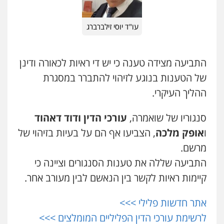
0509930581
עו"ד אמיר מסארווה
עו"ד יוסי זילברברג
תעבורה
פלילי
מעצרים וחקירות
עורכי דין
עו"ד עמית רוזנצויג
לענייני אסירים
משפט פלילי
דיני תעבורה
0549722872
0532700200
התביעה מצידה טענה כי יש די ראיות לכאורה ודינן
של הטענות בנוגע לזיהוי להתברר במסגרת
עו"ד זוהר ארבל
ההליך העיקרי.
פלילי
פשיעה חמורה
מעצרים וחקירות
עו"ד אור בן שאנן
קטינים
פלילי
מעצרים וחקירות
0538788878
0549199449
סנגוריו של שואמרה,
עורכי הדין ודוד דאהוד
ו
אופק מלכה
, הצביעו אף הם על בעיות בזיהוי של
משרד עורכי דין חן ברוך
מרשם.
עו"ד אמיר נאטור
פלילי
דיני תעבורה
מעצרים וחקירות
פלילי
פשיעה חמורה
צווארון לבן
מעצרים
התביעה שללה את טענות הסנגורים וציינה כי
0505078733
0543326767
קיימות ראיות לקשר בין הנאשם לבין מעורב אחר.
עו"ד קארין לגטיוי
אתר חדשות פלילי >>>
עו"ד פאדי זועבי
פלילי
פשיעה חמורה
מעצרים וחקירות
פלילי
פשיעה חמורה
סמים
עורכי דין לענייני
לרשימת עורכי הדין הפליליים המומלצים >>>
אסירים
תעבורה
0507446995