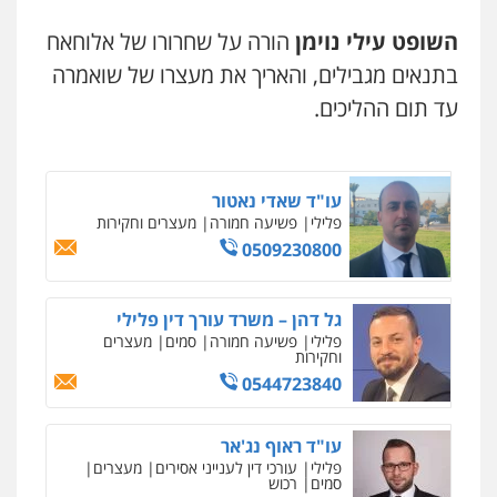
0506984757
השופט עילי נוימן
הורה על שחרורו של אלוחאח
בתנאים מגבילים, והאריך את מעצרו של שואמרה
משרד עורכי דין טאי שרקי
עו"ד אתנה אדרי
פלילי
אסירים
תעבורה
מרב"ד
עד תום ההליכים.
פשיעה חמורה
כלכלי
פלילי
מעצרים
וחקירות
עורכי דין לענייני אסירים
0547556464
0502181995
ניר קידר – צלם
עו"ד שאדי נאטור
צילום עורכי דין
שירותים מקצועיים לעורכי
גיל פרידמן – משרד עו"ד
דין
פלילי
פשיעה חמורה
מעצרים וחקירות
פלילי
צווארון לבן
מעצרים וחקירות
מחיקת
0504578527
רישום פלילי
0509230800
0503366733
רונן הלל – מוניטין
גל דהן – משרד עורך דין פלילי
מחיקת כתבות מגוגל ודחיקת אזכורים
עו"ד אייל אוחיון
פלילי
פשיעה חמורה
סמים
מעצרים
שליליים
שירותים מקצועיים לעורכי דין
וחקירות
פלילי
עורכי דין לענייני אסירים
מעצרים
0522508109
וחקירות
0544723840
0523602602
אחסון אתרים
עו"ד ראוף נג'אר
מהירות
הגנה
גיבוי
תמיכה
שירותים
פלילי
עורכי דין לענייני אסירים
מעצרים
עו"ד זקי אלעברה
מקצועיים לעורכי דין
סמים
רכוש
פלילי
פשיעה חמורה
עורכי דין לענייני אסירים