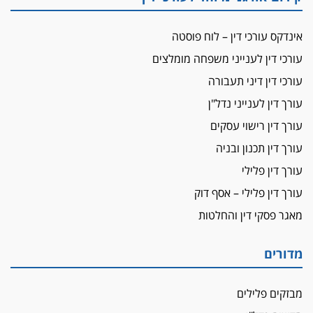
מאסר בפועל לעו"ד מהצפון שהגיש תביעות
פיקטיביות בשם פלסטינים
אינדקס עורכי דין – לוח פוסטה
על המידתיות
עורכי דין לענייני משפחה מומלצים
ביה"ד המשמעתי ביטל השעיה לצמיתות של
עורכי דין דיני תעבורה
עורכת-דין שהביעה שמחה ב-7 באוקטובר
עורך דין לענייני נדל"ן
אשם
עורך דין רישוי עסקים
עו"ד הלל בבייב הורשע בהונאת עשרות לקוחות,
ההסדר: 7-9 שנות מאסר
עורך דין תכנון ובניה
דין ומקרקעין
עורך דין פלילי
עורך דין ברמת השרון נחקר בחשד למרמה בעסקת
עורך דין פלילי – אסף דוק
נדל"ן
מאגר פסקי דין והחלטות
"אני מכינה 5-6 ג'וינטים ביום"
תובעת משטרתית פוטרה בחשד לעישון סמים
שנחשף בפעילות בלשים בטלגרם
מדורים
לא בכל יום
מבזקים פלילים
עו"ד שרון נהרי חיתן את בנו הבכור דניאל