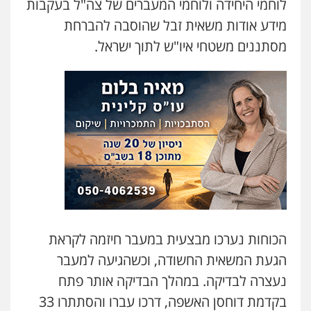
לוחמי היחידה ולוחמי המעברים של צה"ל בעקבות
מידע אודות משאית זבל שהוסבה להברחת
עו"ד שנהב אילון
פלילי
פשיעה חמורה
חקירות ומעצרים
מסתננים משטחי איו"ש לתוך ישראל.
נוער
עורכי דין לענייני אסירים
תעבורה
0549475678
עו"ד חמאדה מסרי
תעבורה
0526631970
שני אלגרבלי – משרד עורכי דין
פלילי
עורכי דין לענייני אסירים
תעבורה
0507120031
הכוחות נערכו מבצעית במעבר חיזמה לקראת
הגעת המשאית החשודה, וכשהגיעה למעבר
מנשה, אלמוג – עורכי דין
פלילי
עבירות תנועה
צווארון לבן
תעבורה
נעצרה לבדיקה. במהלך הבדיקה אותר פתח
עורכי דין לענייני אסירים
מעצרים וחקירות
בקדמת דוחסן האשפה, דרכו עברו והסתתרו 33
0546470989