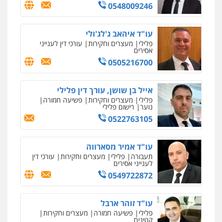
0548009246
0559600005
מרכז התחלה חדשה
עו"ד איהאב ג'לג'ולי
אסירים
עבירות מין
שירותים מקצועיים
עו"ד עינב יתח
פלילי
מעצרים וחקירות
עורכי דין לענייני
לעורכי דין
אסירים
פלילי
פשיעה חמורה
עורכי דין לענייני
0544500346
אסירים
צבאי
0505216700
0546364651
מאיה בלום, עו"ס, טיפול ושיקום
אייל בן שושן, עורך דין פלילי
טיפול בהתמכרויות
שירותים מקצועיים
פלילי
מעצרים וחקירות
פשיעה חמורה
עו"ד מאור שגב
לעורכי דין
נוער
רישום פלילי
פלילי
פשיעה חמורה
מעצרים וחקירות
0504062539
0522763105
0546680127
עו"ד ד"ר אבי שקד
עו"ד אמיר מסארווה
עבירות כלכליות
הלבנת הון
חילוטים
תעבורה
פלילי
מעצרים וחקירות
עורכי דין
עו"ד רעות שמחון
עבירות פליליות
לענייני אסירים
פלילי
אסירים
תעבורה
0544385337
0549722872
0507623810
איתי חקירות – שירותים לעורכי דין
עו"ד זוהר ארבל
חקירות פרטיות
חקירות כלכליות
חקירות
עו"ד דותן דניאלי
פלילי
פשיעה חמורה
מעצרים וחקירות
אישות
איתורים
קטינים
פלילי
פשיעה חמורה
צווארון לבן
פשיעה