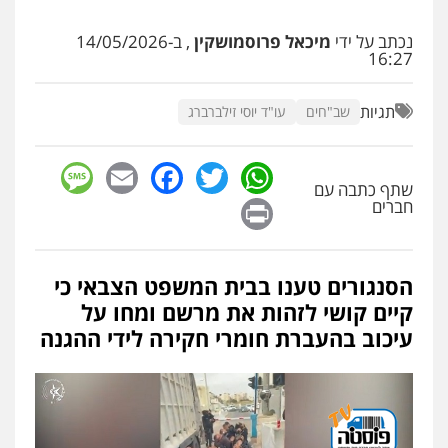
עו"ד אתנה אדרי
פשיעה חמורה
כלכלי
פלילי
מעצרים
נכתב על ידי
מיכאל פרוסמושקין
, ב-14/05/2026
וחקירות
עורכי דין לענייני אסירים
16:27
0502181995
תגיות
שב"חים
עו"ד יוסי זילברברג
גיל פרידמן – משרד עו"ד
פלילי
צווארון לבן
מעצרים וחקירות
מחיקת
sage
Facebook
Email
WhatsApp
Twitter
רישום פלילי
שתף כתבה עם
0503366733
Print
חברים
עו"ד אייל אוחיון
פלילי
עורכי דין לענייני אסירים
מעצרים
וחקירות
הסנגורים טענו בבית המשפט הצבאי כי
0523602602
קיים קושי לזהות את מרשם ומחו על
עיכוב בהעברת חומרי חקירה לידי ההגנה
עו"ד זקי אלעברה
פלילי
פשיעה חמורה
עורכי דין לענייני אסירים
0559600005