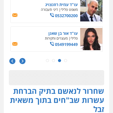
עו"ד עמית רוזנצויג
משפט פלילי
דיני תעבורה
0532700200
עו"ד אור בן שאנן
פלילי
מעצרים וחקירות
0549199449
עו"ד אמיר נאטור
פלילי
פשיעה חמורה
צווארון לבן
מעצרים
0543326767
שחרור לנאשם בתיק הברחת
עו"ד פאדי זועבי
פלילי
פשיעה חמורה
סמים
עורכי דין לענייני
עשרות שב"חים בתוך משאית
אסירים
תעבורה
0506984757
זבל