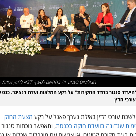
הצילומים בעמוד זה בהתאם לסעיף 27א לחוק זכויות יוצרים
היעדר סנגור בחדר החקירות" על רקע המלצות ועדת דנציגר. כנס א
ורכי הדין
לשכת עורכי הדין באילת נערך פאנל על רקע
הצעת החוק
מית שנדונה בוועדת חוקה בכנסת
, ותאפשר נוכחות סנגור 
ות בעת חקירת קטינים, או אנשים עם מוגבלות שכלית או נפ