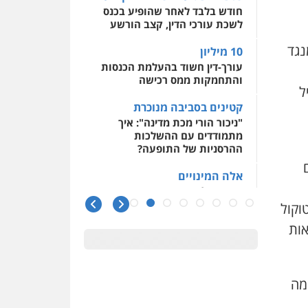
חודש בלבד לאחר שהופיע בכנס
לשכת עורכי הדין, קצב הורשע
נגד
10 מיליון
עורך-דין חשוד בהעלמת הכנסות
והתחמקות ממס רכישה
ל
קטינים בסביבה מנוכרת
"ניכור הורי מכת מדינה": איך
מתמודדים עם ההשלכות
ההרסניות של התופעה?
אלה המינויים
הוועדה לבחירת שופטים בחרה
26 שופטים ורשמים נוספים
וקול
אות
ראו הוזהרתם
הפרקליטות מקדמת הפללת
עורכי דין "קונסילייריז" בחוק
המאבק בארגוני פשיעה
מה
משרות אמון