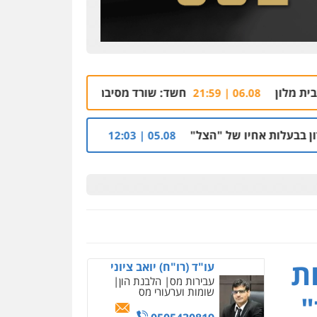
חשד: שורד מסיבת הנובה מרמלה חש מאויים והצטייד בנשק
"הצל"
הקצין הבכיר והאפליה מול ניצב מני בנימין
05.08 | 12:03
ניר קידר – צלם
צילום עורכי דין
שירותים
מקצועיים לעורכי דין
ת
עו"ד (רו"ח) יואב ציוני
עבירות מס
הלבנת הון
0504578527
שומות וערעורי מס
"
רונן הלל – מוניטין