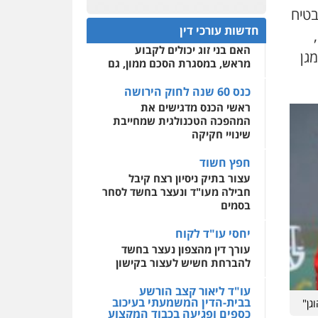
כנס 60 שנה לחוק הירושה:
בטיח
המתח שבין חוק יחסי ממון
0522508109
חדשות עורכי דין
לבין חוק הירושה
האם בני זוג יכולים לקבוע
אחסון אתרים
מגן
מראש, במסגרת הסכם ממון, גם
מהירות
הגנה
גיבוי
תמיכה
שירותים מקצועיים
לעורכי דין
כנס 60 שנה לחוק הירושה
ראשי הכנס מדגישים את
המהפכה הטכנולגית שמחייבת
מרכז התחלה חדשה
שינויי חקיקה
אסירים
עבירות מין
שירותים מקצועיים לעורכי
חפץ חשוד
דין
עצור בתיק ניסיון רצח קיבל
חבילה מעו"ד ונעצר בחשד לסחר
0544500346
בסמים
יחסי עו"ד לקוח
עורך דין מהצפון נעצר בחשד
להברחת חשיש לעצור בקישון
עו"ד ליאור קצב הורשע
בבית-הדין המשמעתי בעיכוב
גן"
כספים ופגיעה בכבוד המקצוע