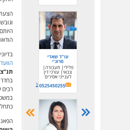
הצעת 
וגובש
היותם 
הודאות
בדיונ
עו"ד שאדי
עו"ד ג'וליאן
סרוג'י
הוועדה
חדאד
פלילי
תעבורה
כלכלי
פלילי
תנ"צ 
צבאי
עורכי דין
עבירות מס
לענייני אסירים
הלבנת הון
בחדר 
חילוט
ייצוג
0525450255
בחקירות
רבים ש
0505256570
כתחלי
הפאנל
השופט