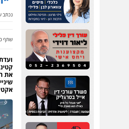
נכתב על
שתף כת
ועדת
קטיני
את ה
שיניי
אקטי