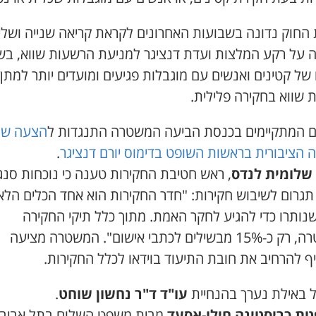
החוק נדונה בשבועות האחרונים לקראת קריאה שנייה ושלי
ה על רקע המלצות ועדת דנציגר למניעת הרשעות שווא, בש
של קטינים ואנשים עם מוגבלות פגיעים ומועדים יותר למתן
 שווא בחקירה פלילית.
ים המתקיימים בכנסת הביעה המשטרה התנגדות ל
הצעה של
 הציבורית בראשות השופט בדימוס יורם דנציגר
.
שלומית לנדס
, ראש חטיבת החקירות טענה כי נוכחות סנג
תגרום לשיבוש חקירות: "חדר החקירות הוא אחד הכלים הלא
נותרו כדי להגיע לחקר האמת. מתוך כלל תיקי החקירה
במשטרה, רק כ-15% מבשילים לכתבי אישום". המשטרה מציעה
ף להרחיב את חובת התיעוד בוידאו לכלל החקירות.
 באילת נערך בהנחיית
עו"ד ד"ר נחשון שוחט
.
ת כריסטינה חילו-אסעד
מבית משפט השלום בתל אביב