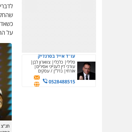
לדבריה
עו"ד ניר ישראל
כלכלי
מיסים
שהחקי
הלבנת הון
כשאדם 
0506245512
על הה
עו"ד אייל בסרגליק
פלילי
כלכלי
צווארון לבן
עורכי דין לענייני אסירים
אזרחי
נדל"ן / עסקים
0528488515
תנ"צ ד