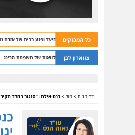
כל המבזקים
 בשוהם פספס את היעד ופגע בבית של אזרח נורמטיבי
06.08 | 22:21
צווארון לבן
יפה וסינדיקאט ההלוואות של משפחת הרינג
שלו
05.08 | 16:14
דף הבית
>
חוק
>
כנס-אילת: "סנגור בחדר חקירו
כנס
יגן