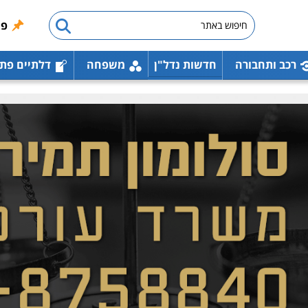
פו
רכב ותחבורה
חדשות נדל"ן
משפחה
דלתיים פת