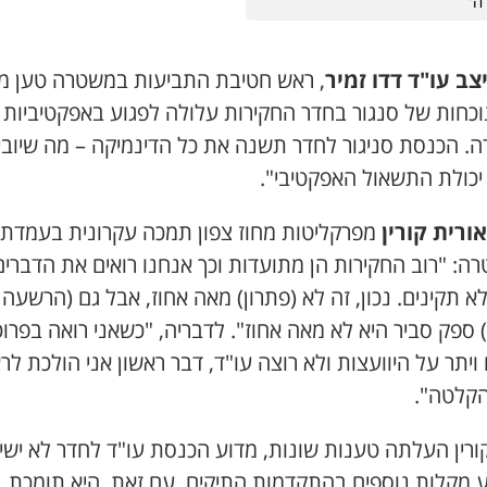
ה"
צב עו"ד דדו זמיר
, ראש חטיבת התביעות במשטרה טען מ
נוכחות של סנגור בחדר החקירות עלולה לפגוע באפקטיביות
ה. הכנסת סניגור לחדר תשנה את כל הדינמיקה – מה שיובי
 יכולת התשאול האפקטיבי".
אורית קורין
מפרקליטות מחוז צפון תמכה עקרונית בעמדת
ה: "רוב החקירות הן מתועדות וכך אנחנו רואים את הדברים
 תקינים. נכון, זה לא (פתרון) מאה אחוז, אבל גם (הרשעה
ספק סביר היא לא מאה אחוז". לדבריה, "כשאני רואה בפרוט
יתר על היוועצות ולא רוצה עו"ד, דבר ראשון אני הולכת לר
קלטה".
קורין העלתה טענות שונות, מדוע הכנסת עו"ד לחדר לא ישי
 מקלות נוספים בהתקדמות התיקים. עם זאת, היא תומכת