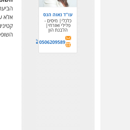
הביעה 
עו"ד נאוה הנס
אלא ער
כלכלי
מיסים -
קטינים
פלילי ואזרחי
הלבנת הון
דורון, טיקוצקי
השופט
ושות' – משרד
עורכי דין
0506209589
כלכלי
אזרחי
מסחרי
נדל"ן /
עסקים
צווארון
לבן
בינלאומי
048147500