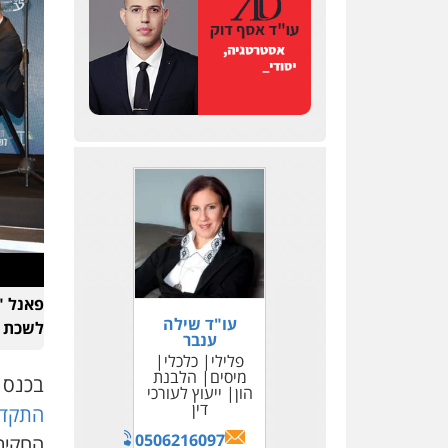
פאנל "
עו"ד ליאור
עו"ד שילה
לשכת ע
ענבר
אפשטיין
פלילי
פלילי
כלכלי
כלכלי
מיסים
מנהלי
לשון
הלבנת
בכנס 
הון
הרע
ייעוץ לעורכי
דין
התקדי
0508774477
0506216097
החקיר