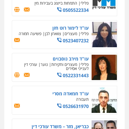
פלילי
התמחות בייצוג בעבירות מין
0505522334
עו"ד לימור רוט חזן
פלילי
מעצרים
צווארון לבן
פשיעה חמורה
0523407232
עו"ד מירב נוסבוים
פלילי
מעצרים וחקירות
נוער
עורכי דין
לענייני אסירים
0522331443
עו"ד חמאדה מסרי
תעבורה
0526631970
כבריאן, מזר – משרד עורכי דין