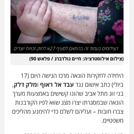
עו"ד חמאדה מסרי
תעבורה
0526631970
כבריאן, מזר – משרד עורכי דין
פלילי
מעצרים וחקירות
הצילומים בעמוד זה בהתאם לסעיף 27א לחוק זכויות יוצרים
0543986802
(צילום אילוסטרציה: חיים גולדברג / פלאש 90)
עו"ד אבי כהן
פלילי
פשיעה חמורה
קטינים
אלימות
היחידה לחקירות הונאה מרכז הגישה היום (17
סמים
עבירות מין
ביולי) כתב אישום נגד
עבד אל ראוף
ו
מלק דלק
,
0523647066
בני זוג מתל אביב שהונו קשישים באמצעות מערך
הונאה שבמסגרתו יצרו מצג שווא לפיו הקורבנות
צברו חובות – ועליהם לשלם כדי להימנע מהליכים
משפטיים.