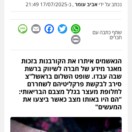
פלילי
פשיעה חמורה
כלכלי
מעצרים
נכתב על ידי
אביב עומר
, ב-17/07/2025 21:49
וחקירות
0522540777
sage
Facebook
Email
WhatsApp
Twitter
שחר מנדלמן, שלומציון גבאי מנדלמן
שתף כתבה עם
– משרד עורכי דין
Print
חברים
פלילי
התמחות בייצוג בעבירות מין
0505522334
הנאשמים איתרו את הקורבנות בזכות
עו"ד לימור רוט חזן
מאגר מידע של חברה לשיווק ברשת
פלילי
מעצרים
צווארון לבן
פשיעה חמורה
שבה עבדו. שופט השלום בראשל"צ
0523407232
סירב לבקשת פרקליטיהם לשחררם
לחלופת מעצר בגלל מצבם הבריאותי:
"הם היו באותו מצב כאשר ביצעו את
עו"ד מירב נוסבוים
פלילי
מעצרים וחקירות
נוער
עורכי דין
המעשים"
לענייני אסירים
0522331443