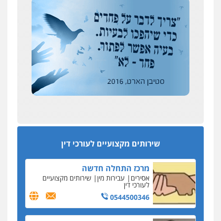
מקומי
צילום עורכי דין
שירותים מקצועיים לעורכי
דין
אבי שקד מונה
0504578527
כחבר ועדת איסור הלבנת הון בלשכת עורכי הדין
רונן הלל – מוניטין
194 עורכי הדין החדשים
מחיקת כתבות מגוגל ודחיקת אזכורים
אחרי המלחמה: הוסמכו בירושלים עורכות ועורכי
שליליים
שירותים מקצועיים לעורכי דין
הדין החדשים
0522508109
עסקה חמה
מפקח במס הכנסה ועורך-דין חשודים בהצהרה כוזבת
אחסון אתרים
על עסקת נדל"ן בצפון
מהירות
הגנה
גיבוי
תמיכה
שירותים
מקצועיים לעורכי דין
סקס בכל מחיר
שירותים מקצועיים לעורכי דין
כתב האישום נגד עו"ד עידן דביר: האונס והמחירון
לאקטים מיניים
מרכז התחלה חדשה
כתב אישום: יו"ר ש"ס לשעבר בחיפה וסינדיקאט
אסירים
עבירות מין
שירותים מקצועיים
ההלוואות של משפחת הרינג
לעורכי דין
הפרקליטות: הרב נתנאל חייק ואביו הרב אריה חייק
0544500346
שמשו אנשי