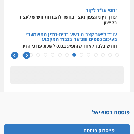
יחסי עו"ד לקוח
עורך דין מהצפון נעצר בחשד להברחת חשיש לעצור
בקישון
עו"ד ליאור קצב הורשע בבית-הדין המשמעתי
בעיכוב כספים ופגיעה בכבוד המקצוע
חודש בלבד לאחר שהופיע בכנס לשכת עורכי הדין,
קצב הורשע
10 מיליון
עורך-דין חשוד בהעלמת הכנסות והתחמקות ממס
רכישה
קטינים בסביבה מנוכרת
"ניכור הורי מכת מדינה": איך מתמודדים עם
ההשלכות ההרסניות של התופעה?
פוסטה בסושיאל
אלה המינויים
הוועדה לבחירת שופטים בחרה 26 שופטים ורשמים
נוספים
פייסבוק פוסטה