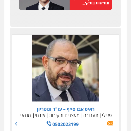
אסף כרמונה – עורך דין פלילי
פלילי
פשיעה חמורה
כלכלי
מעצרים
וחקירות
0522540777
שחר מנדלמן, שלומציון גבאי מנדלמן
– משרד עורכי דין
פלילי
התמחות בייצוג בעבירות מין
0505522334
ראיס אבו סייף – עו"ד ונוטריון
פלילי
תעבורה
מעצרים וחקירות
אזרחי
מנהלי
עו"ד לימור רוט חזן
0502023199
פלילי
מעצרים
צווארון לבן
פשיעה חמורה