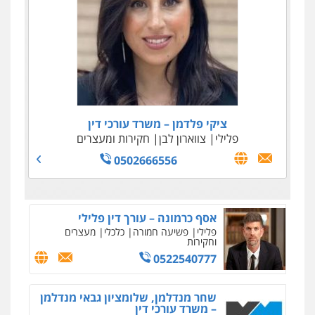
סמים
עבירות מין
0523647066
עו"ד ד"ר איתן פינקלשטיין
כלכלי
הלבנת הון
חילוט
ייעוץ לעורכי דין
0507061374
ציקי פלדמן – משרד עורכי דין
פלילי
צווארון לבן
חקירות ומעצרים
עו"ד רן כהן רוכברגר
דיני צבא
פלילי
צווארון לבן
0502666556
אסף כרמונה – עורך דין פלילי
פלילי
פשיעה חמורה
כלכלי
מעצרים
וחקירות
0522540777
שחר מנדלמן, שלומציון גבאי מנדלמן
– משרד עורכי דין