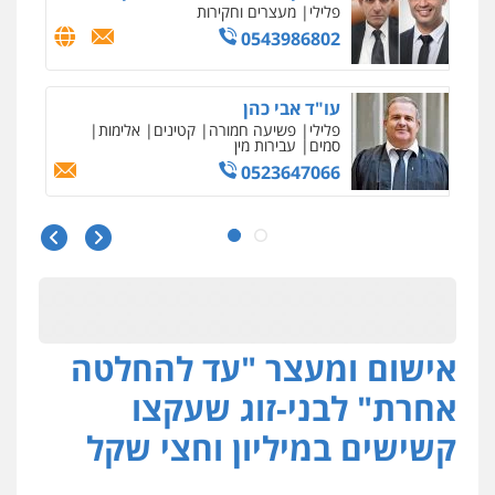
פלילי
מעצרים וחקירות
0543986802
עו"ד אבי כהן
פלילי
פשיעה חמורה
קטינים
אלימות
סמים
עבירות מין
0523647066
עו"ד ד"ר איתן פינקלשטיין
כלכלי
הלבנת הון
חילוט
ייעוץ לעורכי דין
0507061374
אישום ומעצר "עד להחלטה
עו"ד רן כהן רוכברגר
דיני צבא
פלילי
צווארון לבן
אחרת" לבני-זוג שעקצו
קשישים במיליון וחצי שקל
אסף כרמונה – עורך דין פלילי