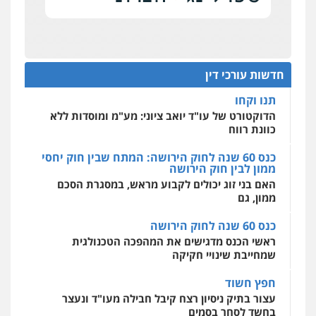
כנס תובענות ייצוגיות: "בעקבות ה-AI התפתח טרנד
רונן הלל – מוניטין
תביעות הגנת הפרטיות"
מחיקת כתבות מגוגל ודחיקת אזכורים
שליליים
שירותים מקצועיים לעורכי דין
מחוז מרכז לפני הכנסת
0522508109
כנס תביעות ייצוגיות: הדילמה בין זכויות צרכנים
להגנה על עסקים קטנים
חדשות עורכי דין
אחסון אתרים
תנו וקחו
מהירות
הגנה
גיבוי
תמיכה
שירותים
מקצועיים לעורכי דין
הדוקטורט של עו"ד יואב ציוני: מע"מ ומוסדות ללא
כוונת רווח
כנס 60 שנה לחוק הירושה: המתח שבין חוק יחסי
ממון לבין חוק הירושה
מרכז התחלה חדשה
האם בני זוג יכולים לקבוע מראש, במסגרת הסכם
אסירים
עבירות מין
שירותים מקצועיים
לעורכי דין
ממון, גם
0544500346
כנס 60 שנה לחוק הירושה
ראשי הכנס מדגישים את המהפכה הטכנולגית
שמחייבת שינויי חקיקה
חפץ חשוד
עצור בתיק ניסיון רצח קיבל חבילה מעו"ד ונעצר
בחשד לסחר בסמים