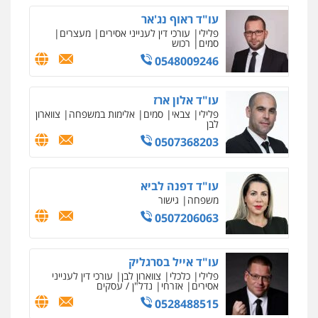
עו"ד ראוף נג'אר
פלילי
עורכי דין לענייני אסירים
מעצרים
סמים
רכוש
0548009246
ניר קידר – צלם
צילום עורכי דין
שירותים מקצועיים לעורכי
דין
עו"ד אלון ארז
0504578527
פלילי
צבאי
סמים
אלימות במשפחה
צווארון
לבן
0507368203
רונן הלל – מוניטין
מחיקת כתבות מגוגל ודחיקת אזכורים
שליליים
שירותים מקצועיים לעורכי דין
עו"ד דפנה לביא
0522508109
משפחה
גישור
0507206063
אחסון אתרים
מהירות
הגנה
גיבוי
תמיכה
שירותים
מקצועיים לעורכי דין
עו"ד אייל בסרגליק
פלילי
כלכלי
צווארון לבן
עורכי דין לענייני
אסירים
אזרחי
נדל"ן / עסקים
0528488515
מרכז התחלה חדשה