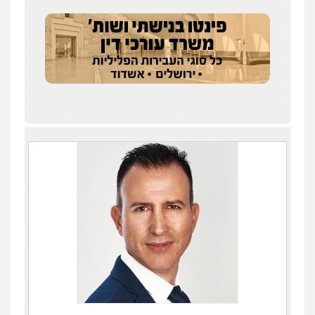
עו"ד איהאב ג'לג'ולי
פלילי
מעצרים וחקירות
עורכי דין לענייני
אסירים
0505216700
אייל בן שושן, עורך דין פלילי
פלילי
מעצרים וחקירות
פשיעה חמורה
נוער
רישום פלילי
0522763105
עו"ד שלומי שרון
פלילי
צבאי
מעצרים וחקירות
0547342002