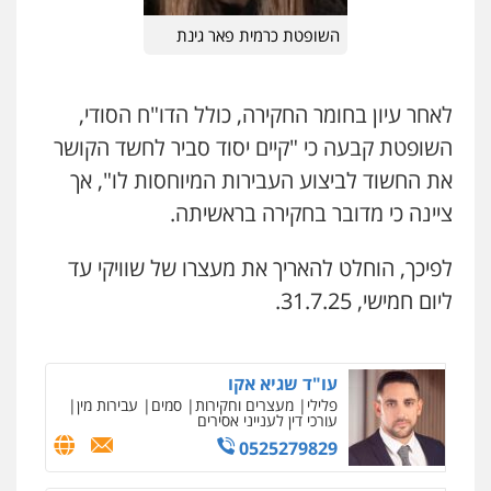
קורל קרוז – עורך דין פלילי
השופטת כרמית פאר גינת
משפט פלילי
עו"ד דפנה לביא
משפחה
גישור
0545437431
0507206063
לאחר עיון בחומר החקירה, כולל הדו"ח הסודי,
עו"ד עלי סעדי
השופטת קבעה כי "קיים יסוד סביר לחשד הקושר
פלילי
פשיעה חמורה
ליווי וייצוג בחקירות
עו"ד זוהר ארבל
ומעצרים
את החשוד לביצוע העבירות המיוחסות לו", אך
פלילי
פשיעה חמורה
מעצרים וחקירות
קטינים
0508824984
ציינה כי מדובר בחקירה בראשיתה.
0538788878
עו"ד תומר בנישתי
לפיכך, הוחלט להאריך את מעצרו של שוויקי עד
פלילי
מעצרים וחקירות
צווארון לבן
פשיעה
עו"ד אסף דוק
חמורה
ליום חמישי, 31.7.25.
פלילי
עבירות מין
סמים והימורים
פשיעה
חמורה
חקירות ומעצרים
צווארון לבן והונאה
0546657865
0526885006
עו"ד שגיא אקו
פלילי
מעצרים וחקירות
סמים
עבירות מין
עורכי דין לענייני אסירים
0525279829