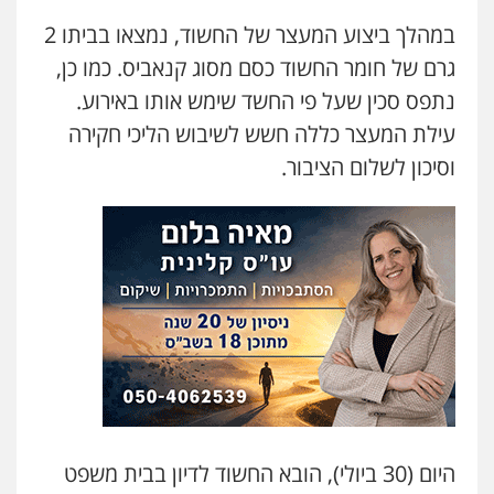
עו"ד קארין לגטיוי
פלילי
פשיעה חמורה
מעצרים וחקירות
במהלך ביצוע המעצר של החשוד, נמצאו בביתו 2
0507446995
גרם של חומר החשוד כסם מסוג קנאביס. כמו כן,
נתפס סכין שעל פי החשד שימש אותו באירוע.
עילת המעצר כללה חשש לשיבוש הליכי חקירה
משרד עורכי דין טאי שרקי
פלילי
אסירים
תעבורה
מרב"ד
וסיכון לשלום הציבור.
0547556464
עו"ד אילן אלימלך
פלילי
פשיעה חמורה
תעבורה
אסירים
0522992110
עו"ד שאדי נאטור
פלילי
פשיעה חמורה
מעצרים וחקירות
0509230800
היום (30 ביולי), הובא החשוד לדיון בבית משפט