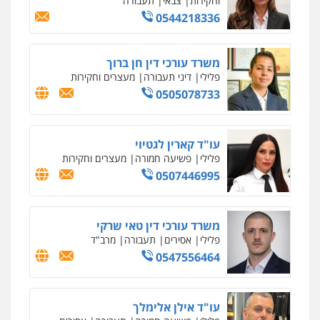
0547780927
עו"ד אסף גונן
פלילי
פשע חמור
תעבורה
צבא
מעצרים
וחקירות
0542255161
גל דהן – משרד עורך דין פלילי
פלילי
פשיעה חמורה
סמים
מעצרים
וחקירות
0544723840
עו"ד ראוף נג'אר
פלילי
עורכי דין לענייני אסירים
מעצרים
סמים
רכוש
0548009246
דוד אפרים משרד עורכי דין