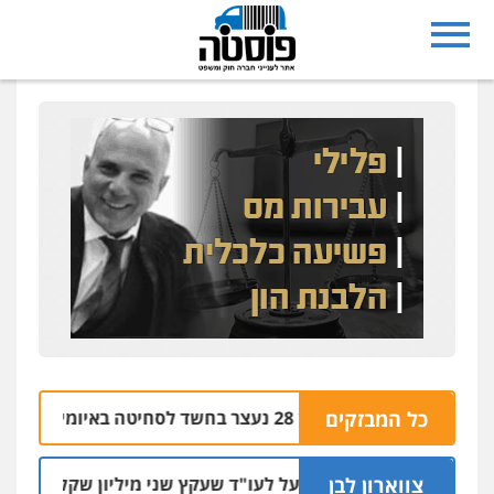
נצרת: בן 28 נעצר בחשד לסחיטה באיומים מטלפון שאינו שלו
כל המבזקים
צווארון לבן
מאסר בפועל לעו"ד שעקץ שני מיליון שקל על דירה השייכת