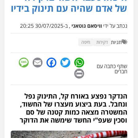
פלילי
מעצרים וחקירות
פשיעה חמורה
של אדם שהיה עם תינוק בידיו
נוער
רישום פלילי
0522763105
נכתב על ידי
וויסאם גוטאני
, ב-30/07/2025 20:25
עו"ד שלומי שרון
פלילי
צבאי
מעצרים וחקירות
תגיות
דקירות
חיפה
0547342002
sage
Facebook
Email
WhatsApp
Twitter
שתף כתבה עם
עו"ד אלון קריטי
Print
חברים
פלילי
כלכלי
אלימות
סמים
מעצרים
0525544654
הנדקר נפצע באורח קל, התינוק נפל
עו"ד דפנה לביא
ונחבל. בעת ביצוע מעצרו של החשוד,
משפחה
גישור
המשטרה מצאה כמות קטנה של סם
0507206063
וסכין שעפ"י החשד שימשה את הדוקר
עו"ד זוהר ארבל