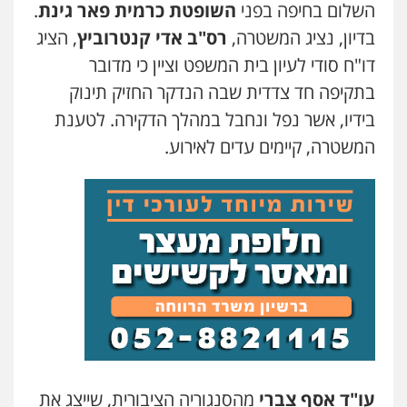
השלום בחיפה בפני
השופטת כרמית פאר גינת
.
גיל דביר – משרד עורכי דין
פלילי
פשיעה כלכלית
צווארון לבן
בדיון, נציג המשטרה,
רס"ב אדי קנטרוביץ
, הציג
0506217771
דו"ח סודי לעיון בית המשפט וציין כי מדובר
בתקיפה חד צדדית שבה הנדקר החזיק תינוק
סלימאן אבו שעירה – משרד עורכי דין
בידיו, אשר נפל ונחבל במהלך הדקירה. לטענת
פלילי
בטחוני
צבאי
נזיקין
המשטרה, קיימים עדים לאירוע.
0547780927
עו"ד אסף גונן
פלילי
פשע חמור
תעבורה
צבא
מעצרים
וחקירות
0542255161
גל דהן – משרד עורך דין פלילי
פלילי
פשיעה חמורה
סמים
מעצרים
וחקירות
0544723840
עו"ד אסף צברי
מהסנגוריה הציבורית, שייצג את