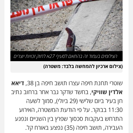
פלילי
פשיעה חמורה
מעצרים וחקירות
קטינים
0538788878
עו"ד אסף דוק
פלילי
עבירות מין
סמים והימורים
פשיעה
חמורה
חקירות ומעצרים
צווארון לבן והונאה
0526885006
הצילומים בעמוד זה בהתאם לסעיף 27א לחוק זכויות יוצרים
עו"ד שלי גורביץ – לוי
(צילום ארכיון להמחשה בלבד: משטרה)
משפט פלילי
פשיעה חמורה
מעצרים
וחקירות
צבאי
תעבורה
שוטרי תחנת חיפה עצרו תושב חיפה בן 38,
דיאא
0544218336
אלדין שוויקי
, בחשד שדקר גבר אחר ברחוב נתיב
חן בעיר ביום שלישי (29 ביולי), סמוך לשעה
משרד עורכי דין חן ברוך
פלילי
דיני תעבורה
מעצרים וחקירות
11:30 בבוקר. על פי הודעת המשטרה, האירוע
0505078733
התרחש בעקבות סכסוך שפרץ בין השניים ונפגע
העבירה, תושב חיפה (35) נפצע באורח קל.