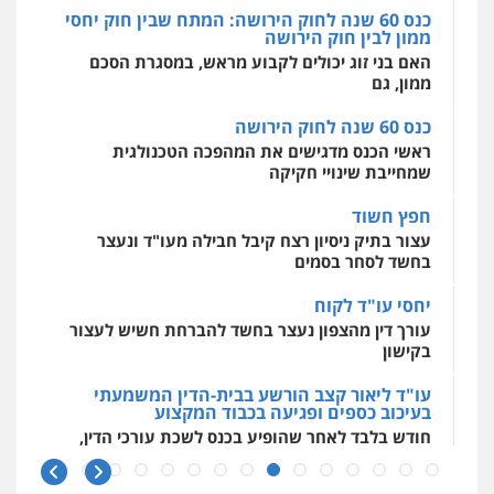
מרכז התחלה חדשה
אסירים
עבירות מין
שירותים מקצועיים
כנס 60 שנה לחוק הירושה
לעורכי דין
חליל ביאדי – משרד עורכי דין
ראשי הכנס מדגישים את המהפכה הטכנולגית
0544500346
פלילי
דיני תעבורה
מעצרים וחקירות
שמחייבת שינויי חקיקה
פשיעה חמורה
אסירים
0509636895
חפץ חשוד
מאיה בלום, עו"ס, טיפול ושיקום
עצור בתיק ניסיון רצח קיבל חבילה מעו"ד ונעצר
טיפול בהתמכרויות
שירותים מקצועיים
לעורכי דין
בחשד לסחר בסמים
עו"ד איהאב זבידאת
0504062539
פלילי
פשיעה חמורה
ארגוני פשע
עבירות
יחסי עו"ד לקוח
המתה
עבירות מין
עורך דין מהצפון נעצר בחשד להברחת חשיש לעצור
0509930581
עו"ד ד"ר אבי שקד
בקישון
עבירות כלכליות
הלבנת הון
חילוטים
עבירות פליליות
עו"ד ליאור קצב הורשע בבית-הדין המשמעתי
עו"ד יפעת שוורץ סיל
0544385337
בעיכוב כספים ופגיעה בכבוד המקצוע
פלילי
תעבורה
חודש בלבד לאחר שהופיע בכנס לשכת עורכי הדין,
0523379525
קצב הורשע
איתי חקירות – שירותים לעורכי דין
חקירות פרטיות
חקירות כלכליות
חקירות
10 מיליון
אישות
איתורים
עו"ד אליה חן ברק
עורך-דין חשוד בהעלמת הכנסות והתחמקות ממס
0537865001
פלילי
פשיעה חמורה
ליווי וייצוג בחקירות
רכישה
ומעצרים
אסירים
נוער