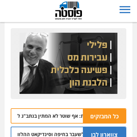
כל המבזקים
הרצח בנתיבות: אף שוטר לא המתין בנתב"ג לזכריה אדרי שח
צווארון לבן
ב אישום: יו"ר ש"ס לשעבר בחיפה וסינדיקאט ההלוואות של משפח