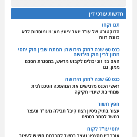
עו"ד דרוויש נאשף
0522508109
כנס תביעות ייצוגיות: הדילמה בין זכויות צרכנים
פלילי
פשיעה חמורה
זכויות אדם
להגנה על עסקים קטנים
חדשות עורכי דין
0527448141
אחסון אתרים
תנו וקחו
מהירות
הגנה
גיבוי
תמיכה
שירותים
מקצועיים לעורכי דין
הדוקטורט של עו"ד יואב ציוני: מע"מ ומוסדות ללא
חליל ביאדי – משרד עורכי דין
כוונת רווח
פלילי
דיני תעבורה
מעצרים וחקירות
פשיעה חמורה
אסירים
כנס 60 שנה לחוק הירושה: המתח שבין חוק יחסי
0509636895
ממון לבין חוק הירושה
מרכז התחלה חדשה
האם בני זוג יכולים לקבוע מראש, במסגרת הסכם
אסירים
עבירות מין
שירותים מקצועיים
לעורכי דין
ממון, גם
עו"ד איהאב זבידאת
0544500346
פלילי
פשיעה חמורה
ארגוני פשע
עבירות
כנס 60 שנה לחוק הירושה
המתה
עבירות מין
ראשי הכנס מדגישים את המהפכה הטכנולגית
0509930581
שמחייבת שינויי חקיקה
חפץ חשוד
עו"ד יפעת שוורץ סיל
עצור בתיק ניסיון רצח קיבל חבילה מעו"ד ונעצר
פלילי
תעבורה
בחשד לסחר בסמים
0523379525
יחסי עו"ד לקוח
עורך דין מהצפון נעצר בחשד להברחת חשיש לעצור