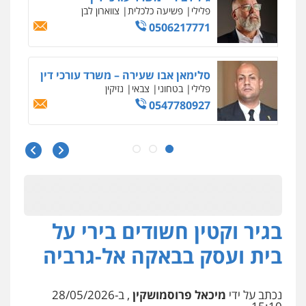
פלילי
פשיעה כלכלית
צווארון לבן
0506217771
סלימאן אבו שעירה – משרד עורכי דין
פלילי
בטחוני
צבאי
נזיקין
0547780927
עו"ד אסף גונן
פלילי
פשע חמור
תעבורה
צבא
מעצרים
וחקירות
0542255161
בגיר וקטין חשודים בירי על
גל דהן – משרד עורך דין פלילי
פלילי
פשיעה חמורה
סמים
מעצרים
בית ועסק בבאקה אל-גרביה
וחקירות
0544723840
נכתב על ידי
מיכאל פרוסמושקין
, ב-28/05/2026
עו"ד ראוף נג'אר