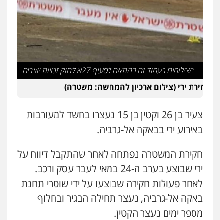
אייל בן שושן, עורך דין פלילי
פלילי
מעצרים וחקירות
פשיעה חמורה
נוער
רישום פלילי
0522763105
עו"ד שלומי שרון
הצילומים בעמוד זה בהתאם לסעיף 27א לחוק זכויות יוצרים
פלילי
צבאי
מעצרים וחקירות
0547342002
זירת ירי (צילום ארכיון להמחשה: משטרה)
צעיר בן 26 וקטין בן 15 נעצרו בחשד למעורבות
עו"ד אלון קריטי
פלילי
כלכלי
אלימות
סמים
מעצרים
באירוע ירי בבאקה אל-גרביה.
0525544654
חקירת המשטרה נפתחה לאחר שהתקבל דיווח על
ירי שבוצע בערב ה-24 במאי לעבר עסק ורכב.
עו"ד זוהר ארבל
פלילי
פשיעה חמורה
מעצרים וחקירות
לאחר פעולות חקירה שבוצעו על ידי שוטרי תחנת
קטינים
באקה אל-גרביה, נעצר תחילה הבגיר ובחלוף
0538788878
מספר ימים נעצר הקטין.