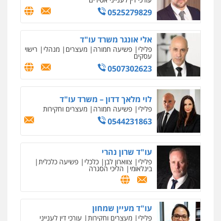
0525279829
ניר קידר – צלם
עו"ד זוהר ארבל
צילום עורכי דין
שירותים מקצועיים לעורכי
פלילי
פשיעה חמורה
מעצרים וחקירות
דין
קטינים
אלי אונגר משרד עו"ד
0504578527
פלילי
פשיעה חמורה
מעצרים
מנהלי
רישוי
0538788878
עסקים
0507302623
רונן הלל – מוניטין
מחיקת כתבות מגוגל ודחיקת אזכורים
שליליים
שירותים מקצועיים לעורכי דין
לוי מלאך דדון – משרד עו"ד
0522508109
פלילי
פשיעה חמורה
מעצרים וחקירות
0544231863
אחסון אתרים
מהירות
הגנה
גיבוי
תמיכה
שירותים
מקצועיים לעורכי דין
עו"ד שרון נהרי
פלילי
צווארון לבן
כלכלי
פשיעה כלכלית
בינלאומי
הליכי הסגרה
מרכז התחלה חדשה
אסירים
עבירות מין
שירותים מקצועיים
לעורכי דין
עו"ד מעיין שמחון
0544500346
פלילי
מעצרים וחקירות
עורכי דין לענייני