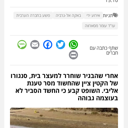
15:10
פלילי
עורכי דין לענייני אסירים
מעצרים
סמים
רכוש
תגיות
אירוע ירי
0548009246
באקה אל-גרביה
פשע בחברה הערבית
עו"ד עומר מסארווה
עדי כרמלי – חברת עו"ד
פלילי
כלכלי
עורכי דין לענייני אסירים
sage
Facebook
Email
WhatsApp
Twitter
0525060666
שתף כתבה עם
Print
חברים
גיא זהבי משרד עורכי דין
פלילי
משפחה
אחרי שהבגיר שוחרר למעצר בית, סנגורו
503456449
של הקטין ציין שהחשוד מסר טענת
אליבי. השופט קבע כי החשד הסביר לא
בעוצמה גבוהה
עו"ד איהאב ג'לג'ולי
פלילי
מעצרים וחקירות
עורכי דין לענייני
אסירים
0505216700