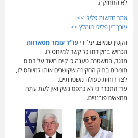
0524282442
לא התחזקה.
גל דהן – משרד עורך דין פלילי
פלילי
פשיעה חמורה
סמים
מעצרים
אתר חדשות פלילי >>
וחקירות
כבריאן, מזר – משרד עורכי דין
עורך דין פלילי מומלץ >>
0544723840
פלילי
מעצרים וחקירות
0543986802
הקטין שמיוצג על ידי
עו"ד עומר מסארווה
עו"ד ראוף נג'אר
פלילי
עורכי דין לענייני אסירים
מעצרים
הכחיש בחקירתו כל קשר למיוחס לו.
סמים
רכוש
מנשה, אלמוג – עורכי דין
מנגד, המשטרה טענה כי קיים חשד על בסיס
פלילי
עבירות תנועה
צווארון לבן
תעבורה
0548009246
עורכי דין לענייני אסירים
מעצרים וחקירות
חומרים בתיק החקירה שקושרים אותו למיוחס לו,
0546470989
לצד דוחות פעולה משטרתיים.
עדי כרמלי – חברת עו"ד
פלילי
כלכלי
עורכי דין לענייני אסירים
עוד התברר כי לא נתפס נשק ואין לעת עתה
עו"ד אבי כהן
0525060666
פלילי
פשיעה חמורה
קטינים
אלימות
ממצאים פורנזיים.
סמים
עבירות מין
0523647066
גיא זהבי משרד עורכי דין
פלילי
משפחה
ויקי שמואל – משרד עו"ד
503456449
פלילי
משפט פלילי