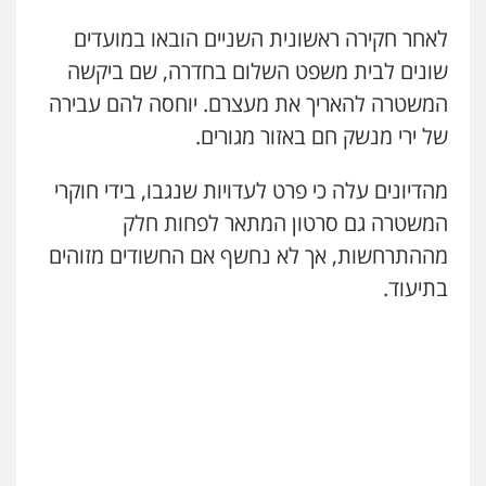
עו"ד שלי גורביץ – לוי
לאחר חקירה ראשונית השניים הובאו במועדים
משפט פלילי
פשיעה חמורה
מעצרים
וחקירות
צבאי
תעבורה
שונים לבית משפט השלום בחדרה, שם ביקשה
0544218336
המשטרה להאריך את מעצרם. יוחסה להם עבירה
של ירי מנשק חם באזור מגורים.
משרד עורכי דין חן ברוך
פלילי
דיני תעבורה
מעצרים וחקירות
מהדיונים עלה כי פרט לעדויות שנגבו, בידי חוקרי
0505078733
המשטרה גם סרטון המתאר לפחות חלק
מההתרחשות, אך לא נחשף אם החשודים מזוהים
משרד עורכי דין טאי שרקי
בתיעוד.
פלילי
אסירים
תעבורה
מרב"ד
0547556464
עו"ד אילן אלימלך
פלילי
פשיעה חמורה
תעבורה
אסירים
0522992110