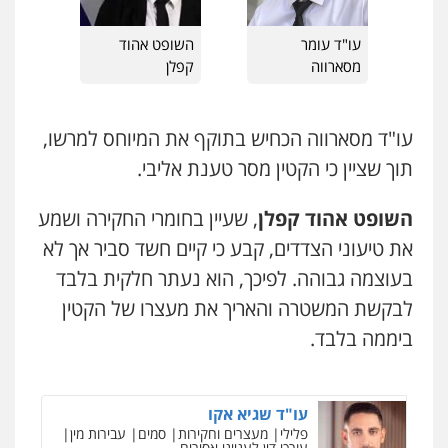
0528959600
עו"ד איהאב ג'לג'ולי
עו"ד עומר
השופט אהוד
פלילי
מעצרים וחקירות
עורכי דין לענייני
מסארווה
קפלן
אסירים
קורל קרוז – עורך דין פלילי
0505216700
משפט פלילי
0545437431
עו"ד מסארווה הכחיש בתוקף את המיוחס למרשו,
אייל בן שושן, עורך דין פלילי
תוך שציין כי הקטין מסר טענת אליבי.
פלילי
מעצרים וחקירות
פשיעה חמורה
נוער
רישום פלילי
עו"ד עלי סעדי
פלילי
פשיעה חמורה
ליווי וייצוג בחקירות
0522763105
השופט אהוד קפלן
, שעיין בחומרי החקירה ושמע
ומעצרים
0508824984
את טיעוני הצדדים, קבע כי קיים חשד סביר אך לא
עו"ד שלומי שרון
בעוצמה גבוהה. לפיכך, הוא נעתר חלקית בלבד
פלילי
צבאי
מעצרים וחקירות
עו"ד תומר בנישתי
לבקשת המשטרה והאריך את מעצרו של הקטין
0547342002
פלילי
מעצרים וחקירות
צווארון לבן
פשיעה
חמורה
ביממה בלבד.
0546657865
עו"ד אלון קריטי
פלילי
כלכלי
אלימות
סמים
מעצרים
עו"ד שגיא אקו
0525544654
פלילי
מעצרים וחקירות
סמים
עבירות מין
עורכי דין לענייני אסירים