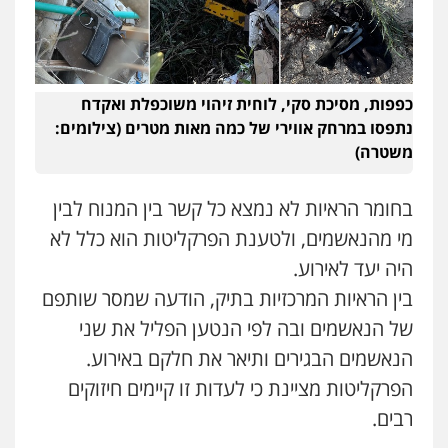
עו"ד אייל בסרגליק
פלילי
כלכלי
צווארון לבן
עורכי דין לענייני
0543986802
אסירים
אזרחי
נדל"ן / עסקים
0528488515
עו"ד אבי כהן
כפפות, מסיכת סקי, לוחית זיהוי משוכפלת ואקדח
פלילי
פשיעה חמורה
קטינים
אלימות
עו"ד זוהר ארבל
סמים
עבירות מין
נתפסו במרחק אווירי של כמה מאות מטרים (צילומים:
פלילי
פשיעה חמורה
מעצרים וחקירות
0523647066
קטינים
משטרה)
0538788878
ויקי שמואל – משרד עו"ד
בחומר הראיות לא נמצא כל קשר בין המנוח לבין
פלילי
משפט פלילי
עו"ד אסף דוק
מי מהנאשמים, ולטענת הפרקליטות הוא כלל לא
פלילי
עבירות מין
סמים והימורים
פשיעה
0528959600
חמורה
חקירות ומעצרים
צווארון לבן והונאה
היה יעד לאירוע.
0526885006
בין הראיות המרכזיות בתיק, הודעה שמסר שותפם
קורל קרוז – עורך דין פלילי
של הנאשמים ובה לפי הנטען הפליל את שני
משפט פלילי
עו"ד שלי גורביץ – לוי
הנאשמים הבגירים ותיאר את חלקם באירוע.
משפט פלילי
פשיעה חמורה
מעצרים
0545437431
וחקירות
צבאי
תעבורה
הפרקליטות מציינת כי לעדות זו קיימים חיזוקים
0544218336
רבים.
עו"ד תומר בנישתי
פלילי
מעצרים וחקירות
צווארון לבן
פשיעה