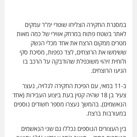
עו"ד פאדי זועבי
פלילי
פשיעה חמורה
סמים
עורכי דין לענייני
אסירים
תעבורה
במסגרת החקירה הצליחו שוטרי ימ"ר עמקים
0506984757
לאתר בשטח פתוח במרחק אווירי של כמה מאות
מטרים ממקום הרצח את אחד מכלי הנשק
עו"ד אתנה אדרי
ששימשו את הרוצחים, לצד כפפות, מסיכת סקי
פשיעה חמורה
כלכלי
פלילי
מעצרים
וחקירות
עורכי דין לענייני אסירים
ולוחית זיהוי משוכפלת שהודבקה על הרכב בו
0502181995
הגיעו הרוצחים.
עו"ד גיורא זילברשטיין
ב-11 במאי, עם הפיכת החקירה לגלויה, נעצר
פלילי
פשיעה חמורה
מעצרים וחקירות
צעיר בן 18 שהיה קטין בעת ביצוע העבירות (אחד
0505212444
הנאשמים). בהמשך נעצרו מספר חשודים נוספים
במעורבות ברצח.
גיל פרידמן – משרד עו"ד
פלילי
צווארון לבן
מעצרים וחקירות
מחיקת
רישום פלילי
בין העצורים הנוספים נכללו גם שני הנאשמים
0503366733