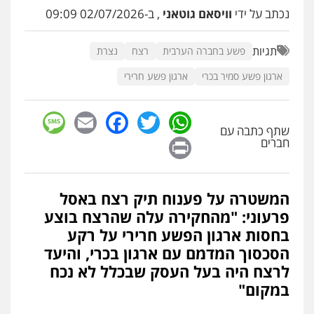
פלילי
דיני תעבורה
מעצרים וחקירות
נכתב על ידי
וויסאם גוטאני
, ב-02/07/2026 09:09
פשיעה חמורה
אסירים
0509636895
תגיות
פשע בחברה הערבית
רצח
נצרת
ארגון פשע סמיר בכרי
ארגון פשע חרירי
עו"ד איהאב זבידאת
פלילי
פשיעה חמורה
ארגוני פשע
עבירות
המתה
עבירות מין
sage
Facebook
Email
WhatsApp
Twitter
0509930581
שתף כתבה עם
Print
חברים
עו"ד יפעת שוורץ סיל
פלילי
תעבורה
0523379525
המשטרה על פענוח תיק רצח באסל
פרעוני: "מהחקירה עלה שהרצח בוצע
בחסות ארגון הפשע חרירי על רקע
עו"ד אליה חן ברק
הסכסוך המדמם עם ארגון בכרי, והיעד
פלילי
פשיעה חמורה
ליווי וייצוג בחקירות
ומעצרים
אסירים
נוער
לרצח היה בעל העסק שבכלל לא נכח
0525914163
במקום"