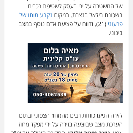
של המשטרה על ירי בעסק לשטיפת רכבים
עו"ד נס בן נתן
פלילי
כלכלי
פשיעה חמורה
נוער
בשכונת בילאל בנצרת. במקום
נקבע מותו של
0505555110
פרעוני
(21), ודווח על פציעת אדם נוסף במצב
בינוני.
אסף כרמונה – עורך דין פלילי
פלילי
פשיעה חמורה
כלכלי
מעצרים
וחקירות
0522540777
עו"ד דניאל דרוביצקי
פלילי
משפחה
צבאי
0526409925
שחר מנדלמן, שלומציון גבאי מנדלמן
– משרד עורכי דין
לזירה הגיעו כוחות רבים מהמחוז הצפוני ובתום
פלילי
התמחות בייצוג בעבירות מין
0505522334
הערכת מצב שבוצעה בזירה על ידי מפקד מחוז