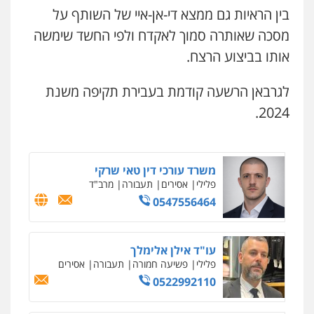
עו"ד עלי סעדי
חמורה
בין הראיות גם ממצא די-אן-איי של השותף על
פלילי
פשיעה חמורה
ליווי וייצוג בחקירות
0546657865
ומעצרים
מסכה שאותרה סמוך לאקדח ולפי החשד שימשה
0508824984
אותו בביצוע הרצח.
עו"ד שגיא אקו
פלילי
מעצרים וחקירות
סמים
עבירות מין
עורכי דין לענייני אסירים
לגרבאן הרשעה קודמת בעבירת תקיפה משנת
עו"ד ירון גיגי
פלילי
צווארון לבן
מעצרים
הליכי הסגרה
0525279829
2024.
0522249087
אלי אונגר משרד עו"ד
פלילי
פשיעה חמורה
מעצרים
מנהלי
רישוי
עסקים
משרד עורכי דין טאי שרקי
פלילי
אסירים
תעבורה
מרב"ד
0507302623
0547556464
לוי מלאך דדון – משרד עו"ד
פלילי
פשיעה חמורה
מעצרים וחקירות
עו"ד אילן אלימלך
0544231863
פלילי
פשיעה חמורה
תעבורה
אסירים
0522992110
עו"ד מעיין שמחון