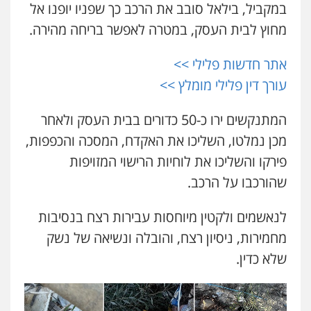
במקביל, בילאל סובב את הרכב כך שפניו יופנו אל
פלילי
משפחה
0505417090
מחוץ לבית העסק, במטרה לאפשר בריחה מהירה.
503456449
שני אלגרבלי – משרד עורכי דין
אתר חדשות פלילי >>
פלילי
עורכי דין לענייני אסירים
תעבורה
עו"ד איהאב ג'לג'ולי
עורך דין פלילי מומלץ >>
פלילי
מעצרים וחקירות
עורכי דין לענייני
0507120031
אסירים
0505216700
המתנקשים ירו כ-50 כדורים בבית העסק ולאחר
עו"ד אייל אביטל
מכן נמלטו, השליכו את האקדח, המסכה והכפפות,
פלילי
פשיעה חמורה
מעצרים וחקירות
עו"ד שלומי שרון
פירקו והשליכו את לוחיות הרישוי המזויפות
0544712201
פלילי
צבאי
מעצרים וחקירות
שהורכבו על הרכב.
0547342002
לנאשמים ולקטין מיוחסות עבירות רצח בנסיבות
עו"ד רונן בנדל
משפט פלילי
פשיעה חמורה
פלילי
מחמירות, ניסיון רצח, והובלה ונשיאה של נשק
עו"ד אלון קריטי
0524282442
פלילי
כלכלי
אלימות
סמים
מעצרים
שלא כדין.
0525544654
כבריאן, מזר – משרד עורכי דין
פלילי
מעצרים וחקירות