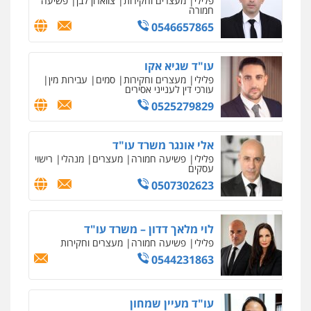
כלכלי
הלבנת הון
חילוט
ייעוץ לעורכי דין
0507061374
עו"ד קארין לגטיוי
פלילי
פשיעה חמורה
מעצרים וחקירות
0507446995
עו"ד אלינור טל
עבירות פליליות
משפט מנהלי
עתירות
אסירים
ועדות שחרורים
0523823782
עו"ד רויטל סבג שקד
פלילי
פשיעה חמורה
אמצעי לחימה
אלימות
עורכי דין לענייני אסירים
0528615306
עו"ד רועי אטיאס