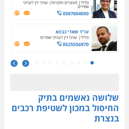
משפט פלילי
פשיעה חמורה
צווארון לבן
525043999
עו"ד אסף כהן
פלילי
פשיעה חמורה
סמים והימורים
מעצרים וחקירות
0526555488
עורך דין תמיר אלטיט
פלילי
תעבורה
0545577862
שלושה נאשמים בתיק
עו"ד דרוויש נאשף
פלילי
פשיעה חמורה
זכויות אדם
החיסול במכון לשטיפת רכבים
0527448141
בנצרת
חליל ביאדי – משרד עורכי דין