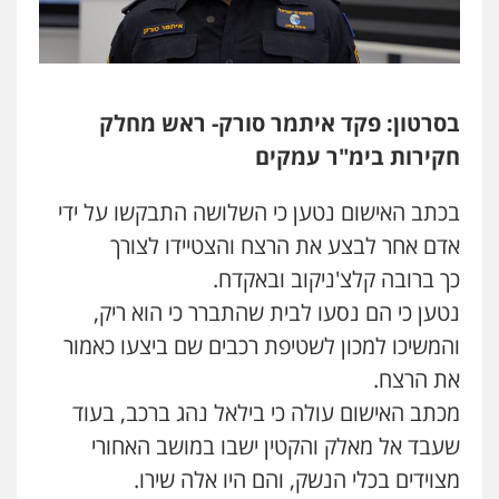
0546680127
עו"ד נעם שביט
פלילי
פשיעה חמורה
מיסים
הלבנת הון
פסיכיאטריה משפטית
בסרטון: פקד איתמר סורק- ראש מחלק
0506216048
חקירות בימ"ר עמקים
עו"ד דותן דניאלי
בכתב האישום נטען כי השלושה התבקשו על ידי
פלילי
פשיעה חמורה
צווארון לבן
פשיעה
כלכלית
עורכי דין לענייני אסירים
נוער
אדם אחר לבצע את הרצח והצטיידו לצורך
0542442982
כך ברובה קלצ'ניקוב ובאקדח.
נטען כי הם נסעו לבית שהתברר כי הוא ריק,
עו"ד יצחק איצקוביץ'
והמשיכו למכון לשטיפת רכבים שם ביצעו כאמור
פלילי
פשיעה חמורה
צווארון לבן
את הרצח.
0526655833
מכתב האישום עולה כי בילאל נהג ברכב, בעוד
שעבד אל מאלק והקטין ישבו במושב האחורי
עו"ד אורנת קמרון
מצוידים בכלי הנשק, והם היו אלה שירו.
פלילי
תעבורה
עורכי דין לענייני אסירים
משפחה
נוער
גיא זהבי משרד עורכי דין