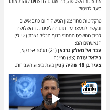
את צינור השטיפה, מה שגרם לרוצחים לזהות אותו
0546364651
כיעד לחיסול".
עו"ד עמית שלף
פלילי
פשיעה חמורה
עורכי דין לענייני
פרקליטות מחוז צפון הגישה היום כתב אישום
אסירים
סמים
ובקשה למעצר עד תום ההליכים נגד השלושה
0542068898
לבית המשפט המחוזי בנוף הגליל נצרת (2 יולי).
הנאשמים הם:
אייל בן שושן, עורך דין פלילי
פלילי
מעצרים וחקירות
פשיעה חמורה
עבד אל מאלק גרבאן
(21) מג'סר א-זרקא,
נוער
רישום פלילי
בילאל עודה
(33) מריינה
0522763105
צעיר בן 18 שהיה קטין
בעת ביצוע העבירות.
רעות כהן – משרד עורכי דין
פלילי
צווארון לבן
תעבורה
אסירים
מעצרים
וחקירות
0506277425
עו"ד מאור שגב
פלילי
פשיעה חמורה
מעצרים וחקירות