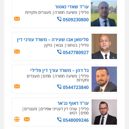
פלילי
מעצרים וחקירות
עורכי דין לענייני
אסירים
עו"ד שאדי נאטור
פלילי
פשיעה חמורה
מעצרים וחקירות
0587604050
0509230800
עו"ד שאדי כבהא
פלילי
עורכי דין לענייני אסירים
סלימאן אבו שעירה – משרד עורכי דין
0525556970
פלילי
בטחוני
צבאי
נזיקין
0547780927
עו"ד פאדי בראנסי
פלילי
צווארון לבן
עבירות בטחוניות
מעצרים
גל דהן – משרד עורך דין פלילי
וחקירות
פלילי
פשיעה חמורה
סמים
מעצרים
0524122241
וחקירות
0544723840
עו"ד ד"ר איתן פינקלשטיין
כלכלי
הלבנת הון
חילוט
ייעוץ לעורכי דין
עו"ד ראוף נג'אר
פלילי
עורכי דין לענייני אסירים
מעצרים
0507061374
סמים
רכוש
0548009246