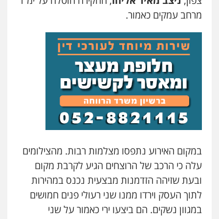
צפון,
ניצב מאיר אליהו
, החקירה הוטלה על ימ"ר
עו"ד אלינור מתיתיה
מרחב עמקים כאמור.
פלילי
תעבורה
צבאי
משפחה
0526577766
עו"ד עמית רוזנצויג
משפט פלילי
דיני תעבורה
0532700200
עו"ד אור בן שאנן
פלילי
מעצרים וחקירות
0549199449
במקום האירוע נתפסו מצלמות רבות. מהצילומים
עלה כי הרכב של הרוצחים הגיע לקרבת מקום
עו"ד מוחמד רחאל
ובעת שזיהה הזדמנות מבצעית נכנס במהירות
פלילי
פשיעה חמורה
צווארון לבן
צבאי
לתוך העסק וירדו ממנו שני רעולי פנים חמושים
מעצרים וחקירות
0502228917
במגוון נשקים. הם ביצעו ירי כאמור על שני