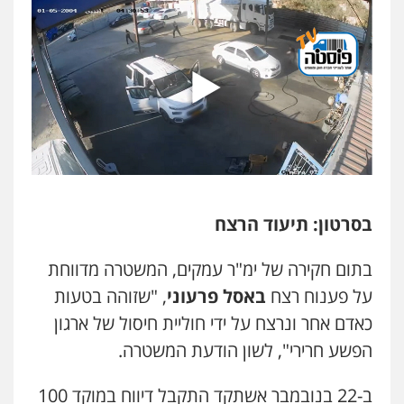
עו"ד אריה פטר
לשעבר סגן מנהל המחלקה הפלילית
בפרקליטות המדינה
0506217994
משרד עורכי דין פארס פלאח
פלילי
צבאי
צווארון לבן והונאה
ביטוח לאומי
0549911449
עו"ד עידית שינו-אמיתי
בסרטון: תיעוד הרצח
פלילי
עורכי דין לענייני אסירים
פשיעה
חמורה
מעצרים וחקירות
0507587013
בתום חקירה של ימ"ר עמקים, המשטרה מדווחת
על פענוח רצח
באסל פרעוני
, "שזוהה בטעות
עו"ד אביגדור פלדמן
כאדם אחר ונרצח על ידי חוליית חיסול של ארגון
פלילי
אסירים
צווארון לבן
זכויות אדם
אזרחי
הפשע חרירי", לשון הודעת המשטרה.
0505345826
ב-22 בנובמבר אשתקד התקבל דיווח במוקד 100