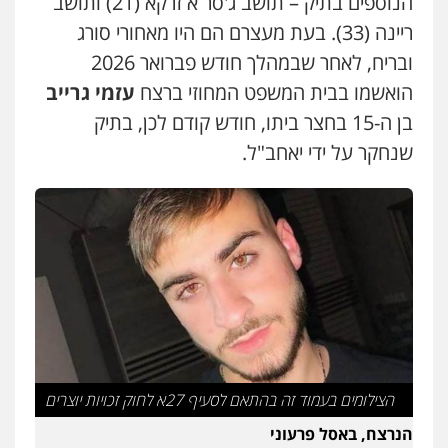
הנוספים בתיק – תושב ג'סר א זרקא (21) ותושב
ריינה (33). בעת מעצרם הם היו מאחורי סורג
עורך דין פלילי רובי גלבוע
ובריח, לאחר שבמהלך חודש פברואר 2026
פלילי
פשיעה חמורה
צווארון לבן
תעבורה
הואשמו בבית המשפט המחוזי ברצח
עזמי גרייב
0505537656
בן ה-15 בחצר ביתו, חודש קודם לכן, בתיק
שנחקר על ידי יאחב"ל.
חנא בולוס – משרד עורכי דין
פלילי
פשיעה חמורה
צווארון לבן
נזיקין
0546661544
עו"ד קובי בן שעיה
פלילי
צווארון לבן
צבאי
0524040052
עו"ד אורי רינצקי
הצילומים בעמוד זה בהתאם לסעיף 27א לחוק זכויות יוצרים
פלילי
כלכלי
ניהול משפטים
הנרצח, באסל פרעוני
0506216813