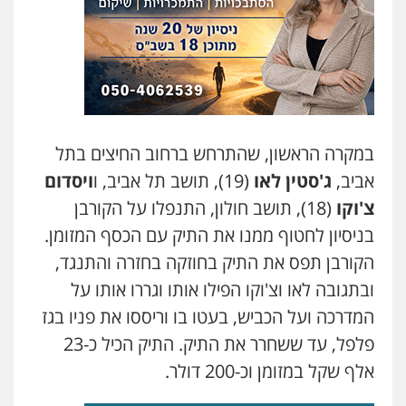
עו"ד דפנה לביא
משפחה
גישור
0507206063
עו"ד זוהר ארבל
פלילי
פשיעה חמורה
מעצרים וחקירות
קטינים
במקרה הראשון, שהתרחש ברחוב החיצים בתל
0538788878
אביב,
ג'סטין לאו
(19), תושב תל אביב, ו
ויסדום
צ'וקו
(18), תושב חולון, התנפלו על הקורבן
עו"ד אסף דוק
פלילי
עבירות מין
סמים והימורים
פשיעה
בניסיון לחטוף ממנו את התיק עם הכסף המזומן.
חמורה
חקירות ומעצרים
צווארון לבן והונאה
הקורבן תפס את התיק בחוזקה בחזרה והתנגד,
0526885006
ובתגובה לאו וצ'וקו הפילו אותו וגררו אותו על
עו"ד שלי גורביץ – לוי
המדרכה ועל הכביש, בעטו בו וריססו את פניו בגז
משפט פלילי
פשיעה חמורה
מעצרים
פלפל, עד ששחרר את התיק. התיק הכיל כ-23
וחקירות
צבאי
תעבורה
0544218336
אלף שקל במזומן וכ-200 דולר.