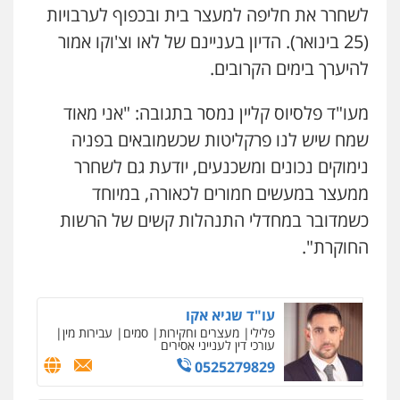
לשחרר את חליפה למעצר בית ובכפוף לערבויות
קורל קרוז – עורך דין פלילי
משפט פלילי
(25 בינואר). הדיון בעניינם של לאו וצ'וקו אמור
עו"ד אלון קריטי
0545437431
פלילי
כלכלי
אלימות
סמים
מעצרים
להיערך בימים הקרובים.
0525544654
מעו"ד פלסיוס קליין נמסר בתגובה: "אני מאוד
עו"ד עלי סעדי
פלילי
פשיעה חמורה
ליווי וייצוג בחקירות
שמח שיש לנו פרקליטות שכשמובאים בפניה
ומעצרים
עו"ד דפנה לביא
0508824984
נימוקים נכונים ומשכנעים, יודעת גם לשחרר
משפחה
גישור
0507206063
ממעצר במעשים חמורים לכאורה, במיוחד
עו"ד תומר בנישתי
כשמדובר במחדלי התנהלות קשים של הרשות
פלילי
מעצרים וחקירות
צווארון לבן
פשיעה
עו"ד זוהר ארבל
חמורה
החוקרת".
פלילי
פשיעה חמורה
מעצרים וחקירות
0546657865
קטינים
0538788878
ניר קידר – צלם
עו"ד שגיא אקו
צילום עורכי דין
שירותים מקצועיים לעורכי
פלילי
מעצרים וחקירות
סמים
עבירות מין
דין
עו"ד אסף דוק
עורכי דין לענייני אסירים
0504578527
פלילי
עבירות מין
סמים והימורים
פשיעה
0525279829
חמורה
חקירות ומעצרים
צווארון לבן והונאה
0526885006