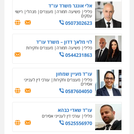
רונן הלל – מוניטין
אלי אונגר משרד עו"ד
מחיקת כתבות מגוגל ודחיקת אזכורים
פלילי
פשיעה חמורה
מעצרים
מנהלי
רישוי
שליליים
שירותים מקצועיים לעורכי דין
עסקים
0522508109
0507302623
אחסון אתרים
לוי מלאך דדון – משרד עו"ד
מהירות
הגנה
גיבוי
תמיכה
שירותים
מקצועיים לעורכי דין
פלילי
פשיעה חמורה
מעצרים וחקירות
0544231863
מרכז התחלה חדשה
עו"ד מעיין שמחון
אסירים
עבירות מין
שירותים מקצועיים
פלילי
מעצרים וחקירות
עורכי דין לענייני
לעורכי דין
אסירים
0544500346
0587604050
מאיה בלום, עו"ס, טיפול ושיקום
עו"ד שאדי כבהא
טיפול בהתמכרויות
שירותים מקצועיים
לעורכי דין
פלילי
עורכי דין לענייני אסירים
0504062539
0525556970