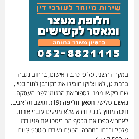
משרד עורכי דין חן ברוך
פלילי
דיני תעבורה
מעצרים וחקירות
0505078733
עו"ד קארין לגטיוי
פלילי
פשיעה חמורה
מעצרים וחקירות
0507446995
במקרה השני, על פי כתב האישום, ברחוב נגבה
משרד עורכי דין טאי שרקי
ברמת גן, לאו וצ'וקו הובילו את הקורבן לתוך בניין,
פלילי
אסירים
תעבורה
מרב"ד
0547556464
שם ביקשו ממנו לספור את המזומן לפני העסקה.
נאשם שלישי,
חסאן חליפה
(19), תושב תל אביב,
חיכה מחוץ לבניין ווידא שלא מגיעים עוברי אורח.
עו"ד אילן אלימלך
פלילי
פשיעה חמורה
תעבורה
אסירים
לאחר שספרו את הכסף הם ריססו את פניו בגז
0522992110
פלפל וברחו במהרה. הפעם נשדדו כ-3,500 יורו