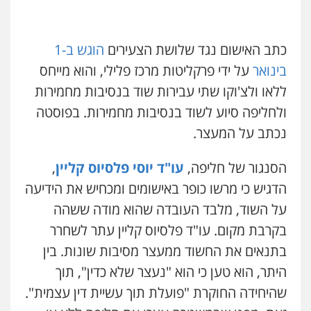
גל דהן – משרד עורך דין פלילי
פלילי
פשיעה חמורה
סמים
מעצרים
וחקירות
כתב האישום נגד שלושת הצעירים
הוגש ב-1
0544723840
בינואר
על ידי פרקליטות מרכז פלילי, והוא מייחס
עו"ד אייל אביטל
ללאו ולצ'וקו שתי עבירות שוד בנסיבות מחמירות
פלילי
פשיעה חמורה
מעצרים וחקירות
עו"ד ראוף נג'אר
ולחליפה סיוע לשוד בנסיבות מחמירות. בפוסטה
0544712201
פלילי
עורכי דין לענייני אסירים
מעצרים
סמים
רכוש
נכתב על המעצר.
0548009246
עו"ד רונן בנדל
הסנגור של חליפה,
עו"ד יוסי פלסיוס קליין
,
משפט פלילי
פשיעה חמורה
פלילי
דוד אפרים משרד עורכי דין
הדגיש כי מרשו כופר באישומים ומכחיש את הידיעה
0524282442
פלילי
צווארון לבן
מס הכנסה
מע"מ
על השוד, מלבד העובדה שהוא מודה ששהה
0506209859
בקרבת מקום. עו"ד פלסיוס קליין עתר לשחרר
כבריאן, מזר – משרד עורכי דין
בתנאים את החשוד ממעצר מסיבות שונות. בין
פלילי
מעצרים וחקירות
עדי כרמלי – חברת עו"ד
0543986802
היתר, הוא טען כי הוא "נעצר שלא כדין", תוך
פלילי
כלכלי
עורכי דין לענייני אסירים
שהיחידה החוקרת "פועלת תוך עשיית דין עצמית".
0525060666