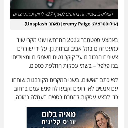
פלילי
מעצרים וחקירות
עורכי דין לענייני
אסירים
הצילומים בעמוד זה בהתאם לסעיף 27א לחוק זכויות יוצרים
0505216700
(אילוסטרציה: Jeremy Paige מאתר Unsplash)
אייל בן שושן, עורך דין פלילי
פלילי
מעצרים וחקירות
פשיעה חמורה
באמצע ספטמבר 2022 התרחשו שני מקרי שוד
נוער
רישום פלילי
כמעט זהים בתל אביב וברמת גן, על ידי שודדים
0522763105
צעירים הרכובים על קוקרינטים חשמליים ומצוידים
בגז פלפל – בשתי עסקות החלפת כספים.
עו"ד שלומי שרון
פלילי
צבאי
מעצרים וחקירות
0547342002
לפי כתב האישום, בשני המקרים הקורבנות שוחחו
עם אנשים לא ידועים וקבעו להיפגש עמם ברחוב
כדי לבצע עסקות להמרת כספים בעמלה נמוכה.
עו"ד אלון קריטי
פלילי
כלכלי
אלימות
סמים
מעצרים
0525544654