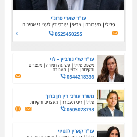
0505645022
0509100397
0545243703
עו"ד נדב גרינולד
0538788878
פלילי
תעבורה
עורכי דין לענייני אסירים
צבאי
עו"ד שאדי סרוג'י
0508848606
עו"ד אסף דוק
פלילי
תעבורה
צבאי
עורכי דין לענייני אסירים
פלילי
עבירות מין
סמים והימורים
פשיעה
0525450255
חמורה
חקירות ומעצרים
צווארון לבן והונאה
0526885006
עו"ד שלי גורביץ – לוי
משפט פלילי
פשיעה חמורה
מעצרים
וחקירות
צבאי
תעבורה
0544218336
משרד עורכי דין חן ברוך
פלילי
דיני תעבורה
מעצרים וחקירות
0505078733
עו"ד קארין לגטיוי
פלילי
פשיעה חמורה
מעצרים וחקירות