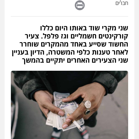
Print
חברים
פלילי
עורכי דין לענייני אסירים
מעצרים
סמים
רכוש
0548009246
שני מקרי שוד באותו היום כללו
דוד אפרים משרד עורכי דין
קורקינטים חשמליים וגז פלפל. צעיר
פלילי
צווארון לבן
מס הכנסה
מע"מ
החשוד שסייע באחד מהמקרים שוחרר
0506209859
לאחר טענות כלפי המשטרה, הדיון בעניין
שני הצעירים האחרים יתקיים בהמשך
עדי כרמלי – חברת עו"ד
פלילי
כלכלי
עורכי דין לענייני אסירים
0525060666
גיא זהבי משרד עורכי דין
פלילי
משפחה
503456449
עו"ד איהאב ג'לג'ולי