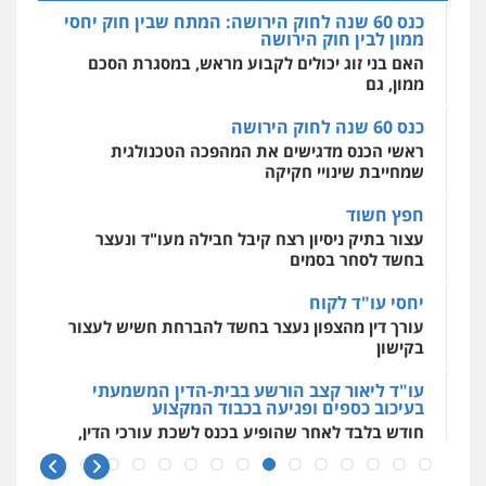
כנס 60 שנה לחוק הירושה: המתח שבין חוק יחסי
ממון לבין חוק הירושה
מרכז התחלה חדשה
חליל ביאדי – משרד עורכי דין
האם בני זוג יכולים לקבוע מראש, במסגרת הסכם
אסירים
עבירות מין
שירותים מקצועיים
פלילי
דיני תעבורה
מעצרים וחקירות
לעורכי דין
ממון, גם
פשיעה חמורה
אסירים
0544500346
0509636895
כנס 60 שנה לחוק הירושה
ראשי הכנס מדגישים את המהפכה הטכנולגית
שמחייבת שינויי חקיקה
עו"ד איהאב זבידאת
פלילי
פשיעה חמורה
ארגוני פשע
עבירות
חפץ חשוד
המתה
עבירות מין
עצור בתיק ניסיון רצח קיבל חבילה מעו"ד ונעצר
0509930581
בחשד לסחר בסמים
יחסי עו"ד לקוח
עו"ד יפעת שוורץ סיל
עורך דין מהצפון נעצר בחשד להברחת חשיש לעצור
פלילי
תעבורה
בקישון
0523379525
עו"ד ליאור קצב הורשע בבית-הדין המשמעתי
בעיכוב כספים ופגיעה בכבוד המקצוע
עו"ד אליה חן ברק
חודש בלבד לאחר שהופיע בכנס לשכת עורכי הדין,
פלילי
פשיעה חמורה
ליווי וייצוג בחקירות
קצב הורשע
ומעצרים
אסירים
נוער