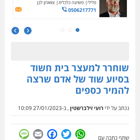
פלילי
פשיעה כלכלית
צווארון לבן
0506217771
סלימאן אבו שעירה – משרד עורכי דין
פלילי
בטחוני
צבאי
נזיקין
0547780927
שוחרר למעצר בית חשוד
עו"ד אסף גונן
פלילי
פשע חמור
תעבורה
צבא
מעצרים
בסיוע שוד של אדם שרצה
וחקירות
0542255161
להמיר כספים
גל דהן – משרד עורך דין פלילי
פלילי
פשיעה חמורה
סמים
מעצרים
נכתב על ידי
רועי זילברשטין
, ב-27/01/2023 10:09
וחקירות
0544723840
sage
Facebook
Email
WhatsApp
Twitter
עו"ד ראוף נג'אר
שתף כתבה עם