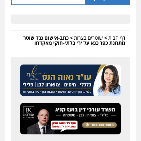
0526631970
עו"ד אייל אביטל
פלילי
פשיעה חמורה
מעצרים וחקירות
0544712201
דף הבית
>
שוטרים בצרות
>
כתב-אישום נגד שוטר
מתחנת כפר כנא על ירי בלתי-חוקי מאקדחו
כבריאן, מזר – משרד עורכי דין
פלילי
מעצרים וחקירות
0543986802
אלי אונגר משרד עו"ד
פלילי
פשיעה חמורה
מעצרים
מנהלי
רישוי
עסקים
0507302623
לוי מלאך דדון – משרד עו"ד
פלילי
פשיעה חמורה
מעצרים וחקירות