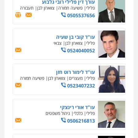
עורך דין פלילי רובי גלבוע
פלילי
פשיעה חמורה
צווארון לבן
תעבורה
0505537656
עו"ד קובי בן שעיה
פלילי
צווארון לבן
צבאי
0524040052
עו"ד לימור רוט חזן
פלילי
מעצרים
צווארון לבן
פשיעה חמורה
0523407232
עו"ד אורי רינצקי
פלילי
כלכלי
ניהול משפטים
0506216813