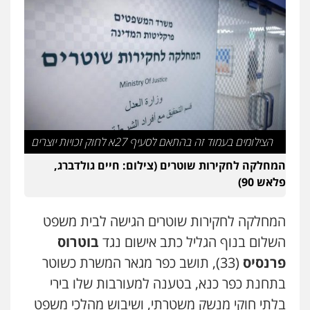
עו"ד אורנת קמרון
פלילי
תעבורה
עורכי דין לענייני אסירים
משפחה
נוער
0505417090
עו"ד חמאדה מסרי
תעבורה
0526631970
הצילומים בעמוד זה בהתאם לסעיף 27א לחוק זכויות יוצרים
המחלקה לחקירות שוטרים (צילום: חיים גולדברג,
עו"ד אייל אביטל
פלאש 90)
פלילי
פשיעה חמורה
מעצרים וחקירות
0544712201
המחלקה לחקירות שוטרים הגישה לבית משפט
השלום בנוף הגליל כתב אישום נגד
בוטרוס
כבריאן, מזר – משרד עורכי דין
פרנסיס
(33), תושב כפר מגאר המשרת כשוטר
פלילי
מעצרים וחקירות
בתחנת כפר כנא, בטענה למעורבות שלו בירי
0543986802
בלתי חוקי מנשק משטרתי, ושיבוש מהלכי משפט