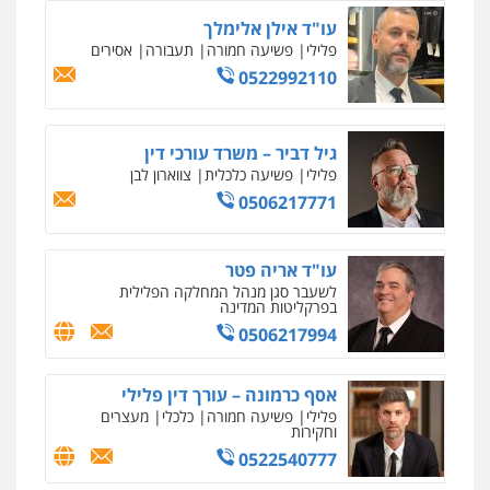
0505212444
עו"ד אילן אלימלך
פלילי
פשיעה חמורה
תעבורה
אסירים
עו"ד אסף גונן
0522992110
פלילי
פשע חמור
תעבורה
צבא
מעצרים
וחקירות
0542255161
גיל דביר – משרד עורכי דין
פלילי
פשיעה כלכלית
צווארון לבן
0506217771
עורך דין פלילי רובי גלבוע
פלילי
פשיעה חמורה
צווארון לבן
תעבורה
0505537656
עו"ד אריה פטר
לשעבר סגן מנהל המחלקה הפלילית
בפרקליטות המדינה
עו"ד קובי בן שעיה
0506217994
פלילי
צווארון לבן
צבאי
0524040052
אסף כרמונה – עורך דין פלילי
פלילי
פשיעה חמורה
כלכלי
מעצרים
וחקירות
עו"ד לימור רוט חזן
0522540777
פלילי
מעצרים
צווארון לבן
פשיעה חמורה