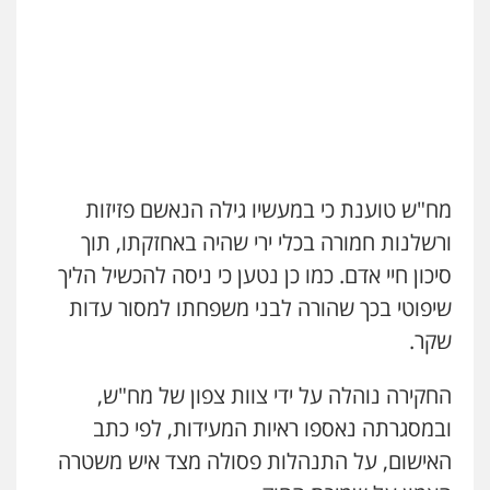
עו"ד דפנה לביא
משפחה
גישור
0507206063
עו"ד תמיר סולומון
פלילי
כלכלי
מיסים
הלבנת הון
0528758840
עו"ד אייל בסרגליק
פלילי
כלכלי
צווארון לבן
עורכי דין לענייני
אסירים
אזרחי
נדל"ן / עסקים
עו"ד נס בן נתן
0528488515
מח"ש טוענת כי במעשיו גילה הנאשם פזיזות
פלילי
כלכלי
פשיעה חמורה
נוער
ורשלנות חמורה בכלי ירי שהיה באחזקתו, תוך
0505555110
עו"ד פיני פישלר
סיכון חיי אדם. כמו כן נטען כי ניסה להכשיל הליך
פלילי
תעבורה
מח"ש
אזרחי
כלכלי
שיפוטי בכך שהורה לבני משפחתו למסור עדות
0505234000
עו"ד רן כהן רוכברגר
שקר.
דיני צבא
פלילי
צווארון לבן
עו"ד שלי גורביץ – לוי
החקירה נוהלה על ידי צוות צפון של מח"ש,
משפט פלילי
פשיעה חמורה
מעצרים
וחקירות
צבאי
תעבורה
ובמסגרתה נאספו ראיות המעידות, לפי כתב
עו"ד עמית רוזנצויג
0544218336
האישום, על התנהלות פסולה מצד איש משטרה
משפט פלילי
דיני תעבורה