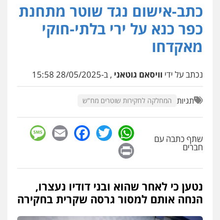
כתב-אישום נגד שוטר מתחנת
רעות כהן – משרד עורכי דין
פלילי
צווארון לבן
תעבורה
אסירים
מעצרים
כפר כנא על ירי בלתי-חוקי
וחקירות
0506277425
מאקדחו
עו"ד מאור שגב
נכתב על ידי
וויסאם גוטאני
, ב-28/05/2025 15:58
פלילי
פשיעה חמורה
מעצרים וחקירות
0546680127
תגיות
המחלקה לחקירות שוטרים מח"ש
עו"ד נעם שביט
sage
Facebook
Email
WhatsApp
Twitter
פלילי
פשיעה חמורה
מיסים
הלבנת הון
פסיכיאטריה משפטית
שתף כתבה עם
Print
חברים
0506216048
עו"ד דותן דניאלי
נטען כי לאחר שהוא ובני דודיו נעצרו,
פלילי
פשיעה חמורה
צווארון לבן
פשיעה
כלכלית
עורכי דין לענייני אסירים
נוער
הנחה אותם למסור גרסה שקרית בחקירה
0542442982