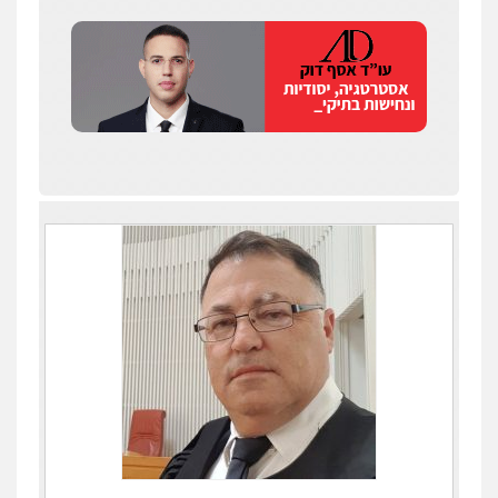
0505542333
עו"ד בן ממן
פלילי
אסירים
חקירות ומעצרים
סייבר
ניהול משברים פליליים
0506355388
עו"ד יפעת שוורץ סיל
פלילי
תעבורה
0523379525
עו"ד אליה חן ברק
פלילי
פשיעה חמורה
ליווי וייצוג בחקירות
ומעצרים
אסירים
נוער
0525914163
עו"ד שילה ענבר
עו"ד תומר נוה
פלילי
כלכלי
מיסים
הלבנת הון
ייעוץ לעורכי