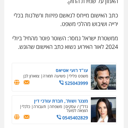
0532700200
האמון על שמירת החוק.
משרד עורכי דין חן ברוך
פלילי
דיני תעבורה
מעצרים וחקירות
כתב האישום מייחס לנאשם פזיזות ורשלנות בכלי
בר ציון – אוזן משרד עורכי דין
0505078733
ירייה ושיבוש מהלכי משפט.
פלילי
עבירות תנועה
תעבורה
פשיעה
חמורה
0505258475
ממשטרת ישראל נמסר: השוטר פוטר מהחיל ביולי
עו"ד קארין לגטיוי
פלילי
פשיעה חמורה
מעצרים וחקירות
2024 לאור האירוע נשוא כתב האישום שהוגש.
עו"ד יניב זוסמן
0507446995
פלילי
כלכלי
פשיעה חמורה
מעצרים
וחקירות
0525199949
עו"ד רועי אטיאס
משפט פלילי
פשיעה חמורה
צווארון לבן
עו"ד פאדי זועבי
525043999
פלילי
פשיעה חמורה
סמים
עורכי דין לענייני
אסירים
תעבורה
0506984757
מצגר ושות', חברת עורכי דין
נדל"ן / עסקים
משפחה
תעבורה
כלכלי
הוצאה לפועל
עו"ד גיורא זילברשטיין
0545402829
פלילי
פשיעה חמורה
מעצרים וחקירות