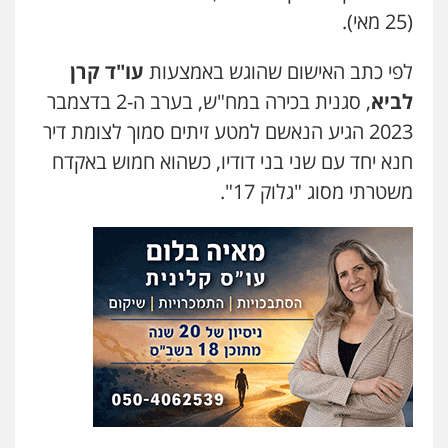
(25 מאי).
אלי אונגר משרד עו"ד
פלילי
פשיעה חמורה
מעצרים
מנהלי
רישוי
עסקים
לפי כתב האישום שהוגש באמצעות
עו"ד קרן
0507302623
לביא
, סגנית בכירה במח"ש, בערב ה-2 בדצמבר
2023 הגיע הנאשם למטע זיתים סמוך לצומת דיר
לוי מלאך דדון – משרד עו"ד
חנא יחד עם שני בני דודיו, כשהוא חמוש באקדח
פלילי
פשיעה חמורה
מעצרים וחקירות
משטרתי מסוג "גלוק 17".
0544231863
עו"ד מעיין שמחון
פלילי
מעצרים וחקירות
עורכי דין לענייני
אסירים
0587604050
עו"ד אמיר כהן
פלילי
מעצרים וחקירות
תעבורה
0537470000