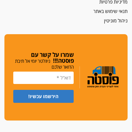
מדיניות פרטיות
גלוק
תנאי שימוש באתר
די לאלימות
ניהול מוניטין
פאנל הלשכה על האלימות: "כישלון שמתחיל בחינוך
ונגמר במשטרה"
מנכ"ל עכשיו
בימ"ש מחוזי: החלטת עמית בכר לדחות מינוי מנכ"ל
חדש ללשכה אינה סבירה
שמרו על קשר עם
פוסטה!!!
ניוזלטר יומי אל תיבת
משפחה ופוליטיקה
הדואר שלכם
עו"ד גלעד מנשה ויאיר בכורו חגגו בר מצווה, שרי
הליכוד הפציצו
אתיקה בהקפאה
הקדנציה החוקית של ועדות האתיקה הסתיימה
והלשכה מצאה פתרון מאולתר
הזעקה
עשרות עורכי דין הפגינו בחיפה: "דמנו אינו הפקר,
דורשים הגנה וביטחון"