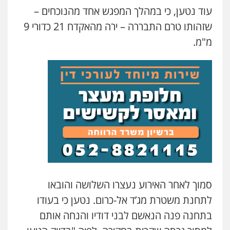
עוד נטען, כי במהלך המפגש אחד מהנוכחים –
עורך דין תמיר אלטיט
שזהותו טרם התבררה – ירה מהאקדח 21 כדורי 9
פלילי
תעבורה
מ"מ.
0545577862
דוד בוחבוט – משרד עו"ד
פלילי
פשיעה חמורה
מעצרים
צווארון לבן
0505542333
עו"ד בן ממן
פלילי
אסירים
חקירות ומעצרים
סייבר
ניהול משברים פליליים
0506355388
סמוך לאחר האירוע נעצרו השלושה והובאו
לתחנת משטרת מג’ד אל-כרום. נטען כי בעודו
עו"ד יפעת שוורץ סיל
פלילי
תעבורה
בתחנה פנה הנאשם לבני דודיו והנחה אותם
0523379525
עו"ד אלון ארז