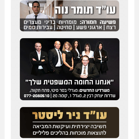
0544231863
עו"ד מעיין שמחון
פלילי
מעצרים וחקירות
עורכי דין לענייני
אסירים
0587604050
עו"ד אמיר כהן
פלילי
מעצרים וחקירות
תעבורה
0537470000
עורך דין תמיר אלטיט
פלילי
תעבורה
0545577862
דוד בוחבוט – משרד עו"ד
פלילי
פשיעה חמורה
מעצרים
צווארון לבן