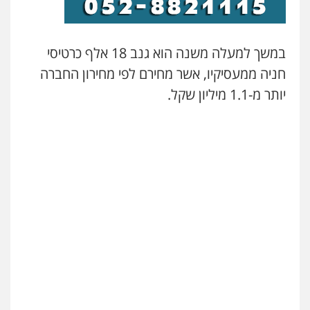
עו"ד שילה ענבר
פלילי
כלכלי
מיסים
הלבנת הון
ייעוץ לעורכי
במשך למעלה משנה הוא גנב 18 אלף כרטיסי
דין
0506216097
חניה ממעסיקיו, אשר מחירם לפי מחירון החברה
יותר מ-1.1 מיליון שקל.
עו"ד אריה פטר
לשעבר סגן מנהל המחלקה הפלילית
בפרקליטות המדינה
0506217994
עו"ד יאיר בן סימון
פלילי
תעבורה
אזרחי
נזיקין
ביטוח
0505719060
עו"ד תמיר סולומון
פלילי
כלכלי
מיסים
הלבנת הון
0528758840