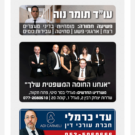
0537470000
מצגר ושות', חברת עורכי דין
נדל"ן / עסקים
משפחה
תעבורה
כלכלי
הוצאה לפועל
0545402829
עורך דין תמיר אלטיט
פלילי
תעבורה
0545577862
אברהם שהבזי – משרד עורכי דין
מיסים
כלכלי
פלילי
פשיעה כלכלית
הלבנת
הון
0504456555
חליל ביאדי – משרד עורכי דין
פלילי
דיני תעבורה
מעצרים וחקירות
פשיעה חמורה
אסירים