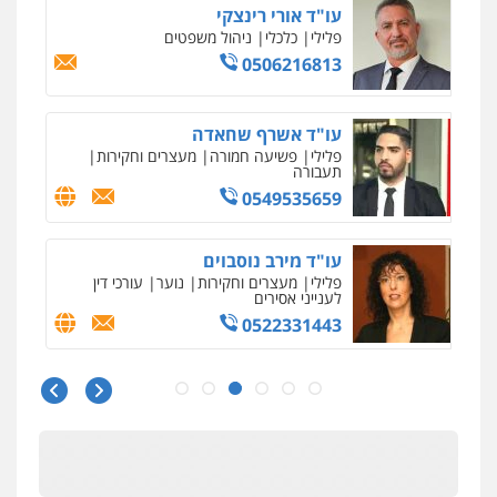
רעות כהן – משרד עורכי דין
פלילי
צווארון לבן
תעבורה
אסירים
מעצרים
וחקירות
0506277425
עו"ד שאדי דבאח
פלילי
פשיעה כלכלית
תעבורה
0505643689
עו"ד נעם שביט
פלילי
פשיעה חמורה
מיסים
הלבנת הון
פסיכיאטריה משפטית
0506216048
עו"ד חמאדה מסרי
תעבורה
0526631970