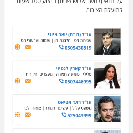
על תנאי (למשך שלוש שנים) וביצוע 100 שעות
פלילי
צווארון לבן
כלכלי
פשיעה כלכלית
בינלאומי
הליכי הסגרה
לתועלת הציבור.
עו"ד (רו"ח) יואב ציוני
עבירות מס
הלבנת הון
שומות וערעורי מס
0505430819
עו"ד קארין לגטיוי
פלילי
פשיעה חמורה
מעצרים וחקירות
0507446995
עו"ד רועי אטיאס
משפט פלילי
פשיעה חמורה
צווארון לבן
525043999