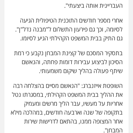
העבריינית אותה ביצעתי".
אחרי מספר חודשים התוכנית הטיפולית הגיעה
לסיומה, וכך גם פירעון התשלום ל"מבנה נדל"ן".
גם התיק בבית המשפט הקהילתי הגיע לסיומו.
בתסקיר המסכם של קצינת המבחן נקבע כי רמת
הסיכון לביצוע עבירות דומות פחתה, והנאשם
שיתף פעולה בהליך שיקום משמעותי.
השופטת אייזנברג: "הנאשם מסיים בהצלחה רבה
עו"ד משה פלמור
את ההליך בבית המשפט הקהילתי, במסגרתו נטל
פלילי
כלכלי
צווארון לבן
עורכי דין לענייני
אחריות על מעשיו, עבר הליך מרשים ומעמיק
אסירים
0549732303
בתקופה של שנה וארבעה חודשים, במהלכה מילא
אחר המצופה ממנו, בהתאם לדרישות שירות
עו"ד אמיר נאטור
המבחן".