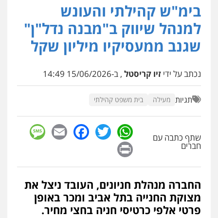
בימ"ש קהילתי והעונש
עו"ד אייל אביטל
פלילי
פשיעה חמורה
מעצרים וחקירות
למנהל שיווק ב"מבנה נדל"ן"
0544712201
שגנב ממעסיקיו מיליון שקל
עו"ד רונן בנדל
נכתב על ידי
זיו קריסטל
, ב-15/06/2026 14:49
משפט פלילי
פשיעה חמורה
פלילי
0524282442
תגיות
מעילה
בית משפט קהילתי
כבריאן, מזר – משרד עורכי דין
sage
Facebook
Email
WhatsApp
Twitter
פלילי
מעצרים וחקירות
שתף כתבה עם
0543986802
Print
חברים
עו"ד בועז קניג
החברה מנהלת חניונים, העובד ניצל את
פלילי
משפחה
כלכלי
צבאי
מצוקת החנייה בתל אביב ומכר באופן
0507003001
פרטי אלפי כרטיסי חניה בחצי מחיר.