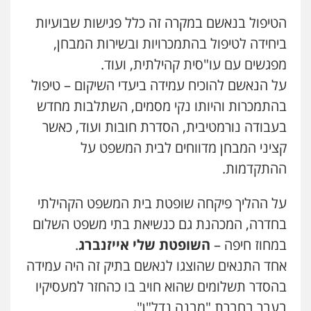
0549535659
הטיפול בנאשם במקרה זה כלל פגישות שבועיות
ביחידה לטיפול בהתמכרויות ובשירות המבחן,
עו"ד מירב נוסבוים
מפגשים עם עו"סית קהילתית, ועוד.
פלילי
מעצרים וחקירות
נוער
עורכי דין
לענייני אסירים
על הנאשם להוכיח עמידה ביעדי השיקום – טיפול
0522331443
בהתמכרות והיותו נקי מסמים, השתלבות מחדש
בעבודה נורמטיבית, הסדרת חובות ועוד, כאשר
אילן כץ – משרד עורכי דין
קציני המבחן מדווחים לבית המשפט על
משפט פלילי
ייצוג שוטרים וסוהרים
חיילים
ועדות חקירה
ההתקדמות.
0546312410
על ההליך פיקחה שופטת בית המשפט הקהילתי
רעות כהן – משרד עורכי דין
בחדרה, המכהנת גם כנשיאת בתי משפט השלום
פלילי
צווארון לבן
תעבורה
אסירים
מעצרים
וחקירות
במחוז חיפה –
השופטת שלי אייזנברג
.
0506277425
אחד התנאים שהוצגו לנאשם בתיק זה היה עמידה
בהסדר תשלומים שהוא חויב בו כהחזר למעסיקיו
עו"ד שאדי דבאח
בעבר בחברת "מבנה נדל"ן".
פלילי
פשיעה כלכלית
תעבורה