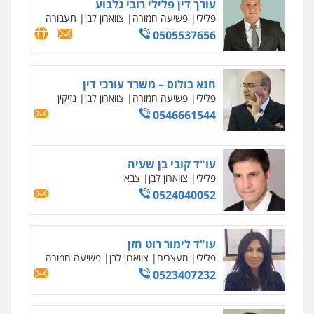
עו"ד אורי רינצקי
פלילי
כלכלי
ניהול משפטים
0506216813
עו"ד אשרף שחאדה
פלילי
פשיעה חמורה
מעצרים וחקירות
תעבורה
0549535659
עו"ד מירב נוסבוים
פלילי
מעצרים וחקירות
נוער
עורכי דין
לענייני אסירים
0522331443
אילן כץ – משרד עורכי דין
משפט פלילי
ייצוג שוטרים וסוהרים
חיילים
ועדות חקירה
0546312410