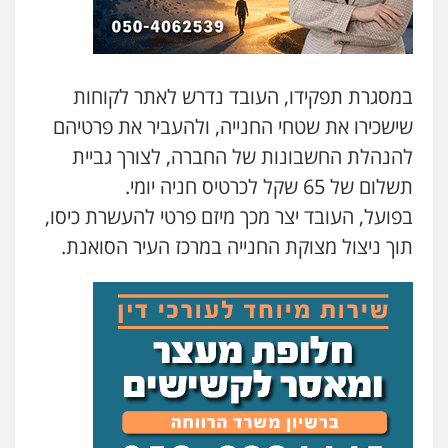
עורך דין תמיר אלטיט
פלילי
תעבורה
0545577862
במסגרת תפקידו, העובד נדרש לאתר לקוחות
שישכירו את שטחי החנייה, ולהעביר את פרטיהם
אברהם שהבזי – משרד עורכי דין
להנהלת החשבונות של החברה, לצורך גביית
מיסים
כלכלי
פלילי
פשיעה כלכלית
הלבנת
תשלום של 65 שקל לכרטיס חניה יומי.
הון
0504456555
בפועל, העובד יצר מכך מיזם פרטי להעשרת כיסו,
תוך ניצול מצוקת החנייה במרכז העיר הסואנת.
חליל ביאדי – משרד עורכי דין
פלילי
דיני תעבורה
מעצרים וחקירות
פשיעה חמורה
אסירים
0509636895
עו"ד יפעת שוורץ סיל
פלילי
תעבורה
0523379525