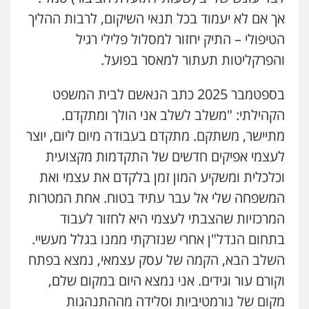
משפט פלילי
פשיעה חמורה
פלילי
אך אם לא יעמוד בכל תנאי השיקום, לרבות ההליך
0524282442
הטיפולי – התיק יחזור למסלול פלילי רגיל
והפרקליטות תעתור למאסר בפועל.
כבריאן, מזר – משרד עורכי דין
פלילי
מעצרים וחקירות
בספטמבר 2025 כתב הנאשם לבית המשפט
0543986802
הקהילתי: "משלב לשלב אני הולך ומתקדם.
מתיישר, משתקם. מתקדם בעבודה מיום ליום, יוצר
עו"ד בועז קניג
לעצמי אפיקים חדשים של התקדמות מקצועית
פלילי
משפחה
כלכלי
צבאי
וכלכלית ומשקיע המון זמן בלקדם את עצמי ואת
0507003001
המשפחה שלי אל עבר עתיד בטוח. אחת המטרות
המרכזיות שהצבתי לעצמי היא לחזור לעבוד
עו"ד אבי כהן
פלילי
פשיעה חמורה
קטינים
אלימות
בתחום הנדל"ן אחרי שנזרקתי ממנו בגלל מעשיי.
סמים
עבירות מין
השלב הבא, הקמה של עסק עצמאי, נמצא בפתח
0523647066
וקורם עור וגידים. אני נמצא היום במקום שלם,
מקום של נורמטיביות וסלידה מההתנהגות