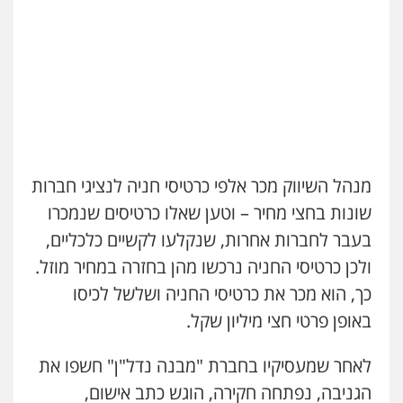
עו"ד נס בן נתן
פלילי
כלכלי
פשיעה חמורה
נוער
0505555110
עו"ד רן כהן רוכברגר
דיני צבא
פלילי
צווארון לבן
מנהל השיווק מכר אלפי כרטיסי חניה לנציגי חברות
שונות בחצי מחיר – וטען שאלו כרטיסים שנמכרו
בעבר לחברות אחרות, שנקלעו לקשיים כלכליים,
אסף כרמונה – עורך דין פלילי
ולכן כרטיסי החניה נרכשו מהן בחזרה במחיר מוזל.
פלילי
פשיעה חמורה
כלכלי
מעצרים
וחקירות
כך, הוא מכר את כרטיסי החניה ושלשל לכיסו
0522540777
באופן פרטי חצי מיליון שקל.
שחר מנדלמן, שלומציון גבאי מנדלמן
לאחר שמעסיקיו בחברת "מבנה נדל"ן" חשפו את
– משרד עורכי דין
פלילי
התמחות בייצוג בעבירות מין
הגניבה, נפתחה חקירה, הוגש כתב אישום,