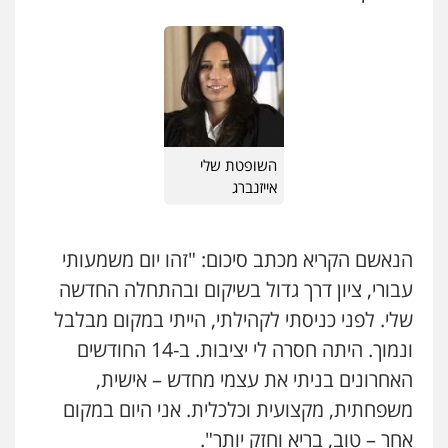
פלילי
פשיעה חמורה
צווארון לבן
מעצרים
0543326767
עו"ד ראוף נג'אר
פלילי
עורכי דין לענייני אסירים
מעצרים
סמים
רכוש
0548009246
השופטת שלי
אייזנברג
דוד אפרים משרד עורכי דין
פלילי
צווארון לבן
מס הכנסה
מע"מ
הנאשם הקריא מכתב סיכום: "זהו יום משמעותי
0506209859
עבורי, ציון דרך גדול בשיקום ובהתחלה החדשה
שלי. לפני כניסתי לקהילתי, הייתי במקום מבלבל
עו"ד איהאב ג'לג'ולי
פלילי
מעצרים וחקירות
עורכי דין לענייני
ונמוך. היתה חסרה לי יציבות. ב-14 החודשים
אסירים
האחרונים בניתי את עצמי מחדש – אישית,
0505216700
משפחתית, מקצועית וכלכלית. אני היום במקום
עו"ד אייל בסרגליק
אחר – טוב, בריא וחזק יותר".