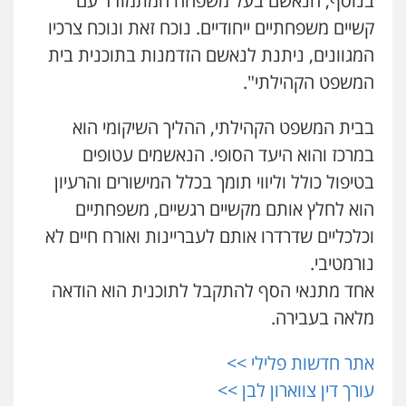
בנוסף, הנאשם בעל משפחה המתמודד עם
0546661544
קשיים משפחתיים ייחודיים. נוכח זאת ונוכח צרכיו
המגוונים, ניתנת לנאשם הזדמנות בתוכנית בית
עו"ד קובי בן שעיה
המשפט הקהילתי".
פלילי
צווארון לבן
צבאי
0524040052
בבית המשפט הקהילתי, ההליך השיקומי הוא
במרכז והוא היעד הסופי. הנאשמים עטופים
עו"ד לימור רוט חזן
בטיפול כולל וליווי תומך בכלל המישורים והרעיון
פלילי
מעצרים
צווארון לבן
פשיעה חמורה
הוא לחלץ אותם מקשיים רגשיים, משפחתיים
0523407232
וכלכליים שדרדרו אותם לעבריינות ואורח חיים לא
נורמטיבי.
עו"ד אורי רינצקי
אחד מתנאי הסף להתקבל לתוכנית הוא הודאה
פלילי
כלכלי
ניהול משפטים
0506216813
מלאה בעבירה.
אתר חדשות פלילי >>
עו"ד אשרף שחאדה
עורך דין צווארון לבן >>
פלילי
פשיעה חמורה
מעצרים וחקירות
תעבורה