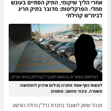
אחרי הליך שיקומי, התיק הסתיים בעונש
עו"ד אבי כהן
סמלי. הפרקליטות: מדובר בתיק חריג
פלילי
פשיעה חמורה
קטינים
אלימות
סמים
עבירות מין
לבימ"ש קהילתי
0523647066
קורל קרוז – עורך דין פלילי
משפט פלילי
0545437431
עו"ד תומר בנישתי
פלילי
מעצרים וחקירות
צווארון לבן
פשיעה
חמורה
0546657865
הצילומים בעמוד זה בהתאם לסעיף 27א לחוק זכויות יוצרים
לעשות כסף אסור מחניה (צילום ארכיון להמחשה:
אלי אונגר משרד עו"ד
משטרה. עיבוד מחשב: פוסטה)
פלילי
פשיעה חמורה
מעצרים
מנהלי
רישוי
עסקים
0507302623
מנהל שיווק לשעבר בחברת נדל"ן גדולה הורשע