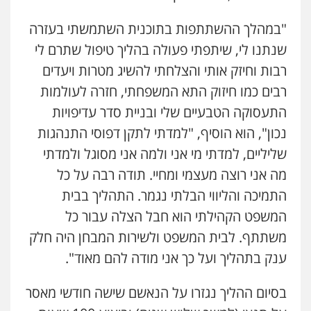
פלילי
כלכלי
צווארון לבן
עורכי דין לענייני
אסירים
אזרחי
נדל"ן / עסקים
"במהלך ההשתתפות בתוכנית השתמשתי בעזרה
0528488515
שנתנו לי, שיתפתי פעולה בהליך טיפול שתרם לי
רבות וחיזק אותי והצלחתי להשיג מטרות ויעדים
עו"ד אסף דוק
פלילי
עבירות מין
סמים והימורים
פשיעה
רבים כמו חיזוק התא המשפחתי, חזרה לעולמות
חמורה
חקירות ומעצרים
צווארון לבן והונאה
התעסוקה הטבעיים שלי ובניית סדר עדיפויות
0526885006
נכון", הוא הוסיף, "למדתי לתקן דפוסי התנהגות
עו"ד שלי גורביץ – לוי
שליליים, למדתי מי אני ולמה אני מסוגל ולמדתי
משפט פלילי
פשיעה חמורה
מעצרים
מה אני רוצה מעצמי ומחיי. תודה רבה על כל
וחקירות
צבאי
תעבורה
0544218336
התמיכה והליווי הבלתי נגמר. התהליך בבית
המשפט הקהילתי הוא חבל הצלה עבור כל
לוי מלאך דדון – משרד עו"ד
משתתף. לבית המשפט ולשירות המבחן היה חלק
פלילי
פשיעה חמורה
מעצרים וחקירות
ענק בתהליך ועל כך אני מודה להם מאוד".
0544231863
בסיום ההליך נגזרו על הנאשם שישה חודשי מאסר
עו"ד שרון נהרי