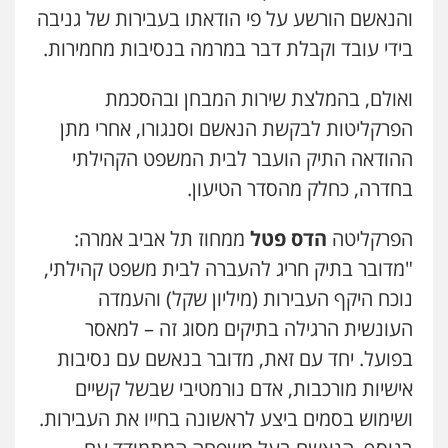
0505522334
והנאשם הורשע על פי הודאתו בעבירות של גניבה
בידי עובד וקבלת דבר במרמה בנסיבות מחמירות.
עו"ד יניב זוסמן
פלילי
כלכלי
פשיעה חמורה
מעצרים
וחקירות
ואולם, בהמלצת שירות המבחן ובהסכמת
0525199949
הפרקליטות לבקשת הנאשם וסנגורו, אחרי מתן
ההודאה התיק הועבר לבית המשפט הקהילתי
גיל פרידמן – משרד עו"ד
בחדרה, כחלק מהסדר הטיעון.
פלילי
צווארון לבן
מעצרים וחקירות
מחיקת
רישום פלילי
0503366733
הפרקליטה
הדס פטל
ממחוז תל אביב אמרה:
"מדובר בתיק חריג להעברה לבית משפט קהילתי,
עורך דין פלילי רובי גלבוע
נוכח היקף העבירות (מיליון שקל) והעמדה
פלילי
פשיעה חמורה
צווארון לבן
תעבורה
העונשית הרגילה בתיקים מסוג זה – למאסר
0505537656
בפועל. יחד עם זאת, מדובר בנאשם עם נסיבות
אישיות מורכבות, אדם נורמטיבי שבשל קשיים
חנא בולוס – משרד עורכי דין
ושימוש בסמים ביצע לראשונה בחייו את העבירות.
פלילי
פשיעה חמורה
צווארון לבן
נזיקין