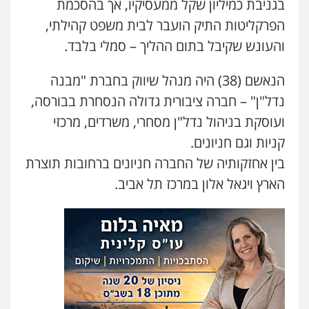
בגניבת כמיליון שקל ממעסיקיו, אך בהסכמת
עו"ד פאדי בראנסי
הפרקליטות התיק הועבר לבית משפט קהילתי,
פלילי
צווארון לבן
עבירות בטחוניות
מעצרים
וחקירות
והעונש שקיבל בתום ההליך – סמלי בלבד.
0524122241
הנאשם (38) היה מנהל שיווק בחברת "מבנה
נדל"ן" – חברה ציבורית גדולה הנסחרת בבורסה,
עו"ד ד"ר איתן פינקלשטיין
כלכלי
הלבנת הון
חילוט
ייעוץ לעורכי דין
ועוסקת בניהול נדל"ן מסחרי, משרדים, מרכזי
0507061374
קניות וגם חניונים.
בין אחזקותיה של החברה חניונים ברחובות תוצרת
עו"ד אמיר כהן
הארץ ויגאל אלון במרכז תל אביב.
פלילי
מעצרים וחקירות
תעבורה
0537470000
מצגר ושות', חברת עורכי דין
נדל"ן / עסקים
משפחה
תעבורה
כלכלי
הוצאה לפועל
0545402829