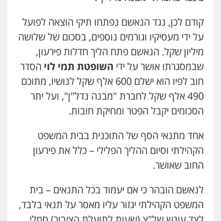
0505643689
קודם לכן, נגד הנאשם נפתחו תיקי הוצאה לפועל
על ידי מעסיקיו וגורמים נוספים, בסכום של שלושה
עו"ד נעם שביט
מיליון שקל. הנאשם פתח הליך חדלות פירעון,
פלילי
פשיעה חמורה
מיסים
הלבנת הון
פסיכיאטריה משפטית
שבמסגרתו אושר על ידי
השופטת תמי לוי
הסדר
0506216048
חוב לפיו הוא ישלם 600 אלף שקל לנושיו, מתוכם
490 אלף שקל לחברת "מבנה נדל"ן", ועל יתר
עו"ד חמאדה מסרי
הסכומים יקבל הפטר ומחיקת חובות.
תעבורה
0526631970
אחד מתנאי הסף של התוכנית בבית המשפט
הקהילתי וסיום ההליך הפלילי – כלל את פירעון
עו"ד אייל אביטל
החוב שאושר.
פלילי
פשיעה חמורה
מעצרים וחקירות
0544712201
לנאשם הובהר כי אם יעמוד בכל התנאים – בית
המשפט הקהילתי יגזור עליו מאסר על תנאי בלבד,
עו"ד רונן בנדל
לצד עונש של"צ (שעות לתועלת הציבור) סמלי.