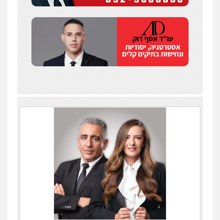
0509636895
עו"ד יפעת שוורץ סיל
פלילי
תעבורה
0523379525
עו"ד שילה ענבר
פלילי
כלכלי
מיסים
הלבנת הון
ייעוץ לעורכי
דין
0506216097
עו"ד אריה פטר
לשעבר סגן מנהל המחלקה הפלילית
בפרקליטות המדינה
0506217994
עו"ד יאיר בן סימון
פלילי
תעבורה
אזרחי
נזיקין
ביטוח