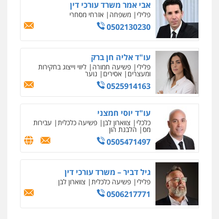
אבי אמר משרד עורכי דין
פלילי
משפחה
אזרחי מסחרי
0502130230
עו"ד אליה חן ברק
פלילי
פשיעה חמורה
ליווי וייצוג בחקירות
ומעצרים
אסירים
נוער
0525914163
עו"ד יוסי חמצני
כלכלי
צווארון לבן
פשיעה כלכלית
עבירות
מס
הלבנת הון
0505471497
גיל דביר – משרד עורכי דין
פלילי
פשיעה כלכלית
צווארון לבן
0506217771
ניר קידר – צלם
צילום עורכי דין
שירותים מקצועיים לעורכי