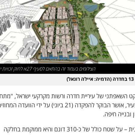
הצילומים בעמוד זה בהתאם לסעיף 27א לחוק זכויות יוצרים
אל)
קט השאפתני של עיריית חדרה ורשות מקרקעי ישראל, "מתח
13" בעיר, אושר הבוקר להפקדה (21 ביוני) על ידי הוועדה המחוז
 ובנייה חיפה.
התוכנית – על שטח כולל של כ-310 דונם והיא ממוקמת בחלקה