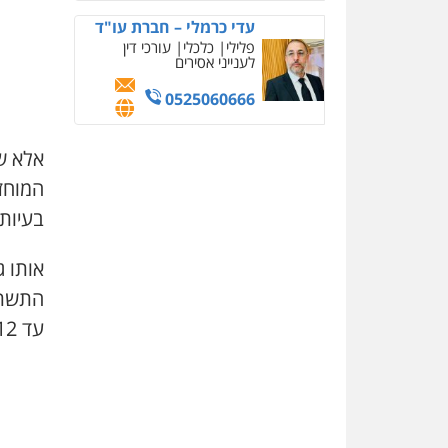
עדי כרמלי – חברת עו"ד
פלילי
כלכלי
עורכי דין
לענייני אסירים
0525060666
אלא ש
המוחזק
בעיות 
אותו ג
עד 12 שנה.