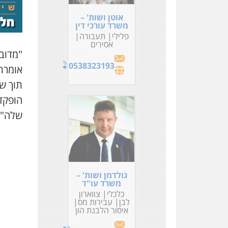
אוטן ושות' –
משרד עורכי דין
פלילי
תעבורה
אסירים
"מדוב
0538323193
אומר
תוך שי
הופקד
שלה".
גולדמן ושות' –
משרד עו"ד
כלכלי
צווארון
לבן
עבירות מס
איסור הלבנת הון