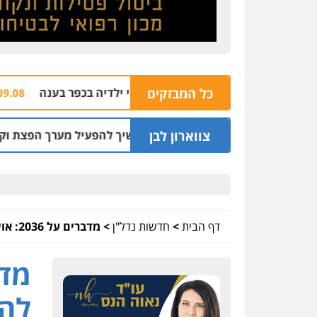
כל המבזקים
ים ברצח אישה לעיני ילדיה בכפר בענה
רימון 
09.08 | 09:05
צווארון לבן
 סוויטה במלון והמשיך להפעיל מערך הפצת וקיזוז חשבוניות פיק
דף הבית
>
חדשות נדל"ן
>
מדברים על 2036: אושר להפקדה הפרויקט השאפתני "מתחם 13" בחדרה
להפ