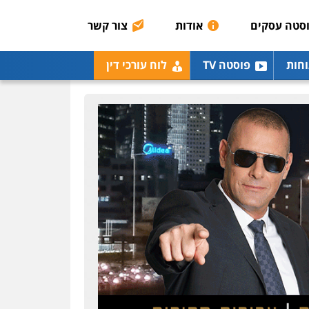
כלכלית
הלבנת הון
סטה עסקים
אודות
צור קשר
0504456555
גיל דביר – משרד עורכי
וחות
פוסטה TV
לוח עורכי דין
דין
פלילי
פשיעה כלכלית
צווארון לבן
0506217771
עו"ד יאיר בן סימון
פלילי
תעבורה
אזרחי
נזיקין
ביטוח
0505719060
חנא בולוס – משרד עורכי
דין
פלילי
פשיעה חמורה
צווארון לבן
נזיקין
0546661544
אלי אונגר משרד עו"ד