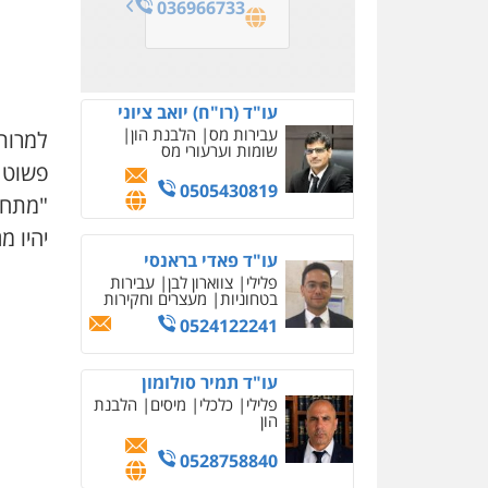
036966733
עו"ד (רו"ח) יואב ציוני
עבירות מס
הלבנת הון
למרות 
שומות וערעורי מס
פשוט 
0505430819
יהיו מ
עו"ד פאדי בראנסי
פלילי
צווארון לבן
עבירות
בטחוניות
מעצרים וחקירות
0524122241
עו"ד תמיר סולומון
פלילי
כלכלי
מיסים
הלבנת
הון
0528758840