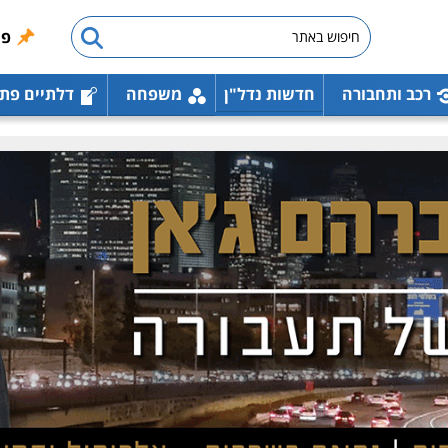
פו
רכב ותחבורה
חדשות נדל"ן
משפחה
דלתיים פת