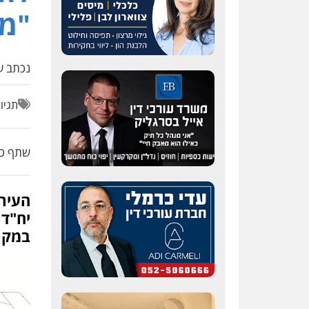
"מתחם
נכתב על
תגיו
שתף כת
במקרה 