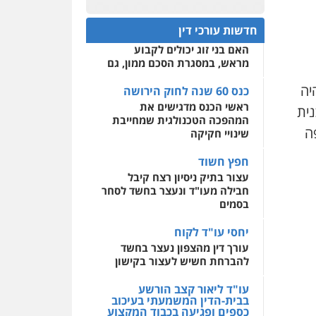
כנס 60 שנה לחוק הירושה:
המתח שבין חוק יחסי ממון
0522508109
חדשות עורכי דין
לבין חוק הירושה
האם בני זוג יכולים לקבוע
אחסון אתרים
מראש, במסגרת הסכם ממון, גם
מהירות
הגנה
גיבוי
תמיכה
שירותים מקצועיים
לעורכי דין
יה
כנס 60 שנה לחוק הירושה
ראשי הכנס מדגישים את
נית
המהפכה הטכנולגית שמחייבת
פה
מרכז התחלה חדשה
שינויי חקיקה
אסירים
עבירות מין
שירותים מקצועיים לעורכי
חפץ חשוד
דין
עצור בתיק ניסיון רצח קיבל
חבילה מעו"ד ונעצר בחשד לסחר
0544500346
בסמים
יחסי עו"ד לקוח
עורך דין מהצפון נעצר בחשד
להברחת חשיש לעצור בקישון
עו"ד ליאור קצב הורשע
בבית-הדין המשמעתי בעיכוב
כספים ופגיעה בכבוד המקצוע