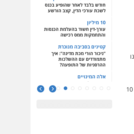
חודש בלבד לאחר שהופיע בכנס
לשכת עורכי הדין, קצב הורשע
10 מיליון
עורך-דין חשוד בהעלמת הכנסות
והתחמקות ממס רכישה
קטינים בסביבה מנוכרת
"ניכור הורי מכת מדינה": איך
ו
מתמודדים עם ההשלכות
ההרסניות של התופעה?
אלה המינויים
הוועדה לבחירת שופטים בחרה
התשתיות תתקדם כמתוכנן, ניתן יהיה להשלים את הפרויקט בתוך 10
26 שופטים ורשמים נוספים
ראו הוזהרתם
הפרקליטות מקדמת הפללת
עורכי דין "קונסילייריז" בחוק
המאבק בארגוני פשיעה
משרות אמון