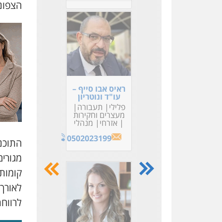
הצפונ
ראיס אבו סייף –
עו"ד ונוטריון
פלילי
תעבורה
מעצרים וחקירות
אזרחי
מנהלי
0502023199
התוכנ
קומות.
לאורך
לרווח