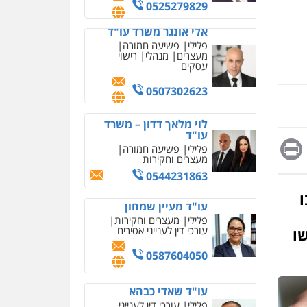
מחיקת כתבות מגוגל
0525279829
ודחיקת אזכורים שליליים
שירותים מקצועיים לעורכי
אלי אונגר משרד עו"ד
דין
פלילי
פשיעה חמורה
מעצרים
מנהלי
רישוי
0522508109
עסקים
אחסון אתרים
0507302623
מהירות
הגנה
גיבוי
תמיכה
שירותים מקצועיים
לוי מלאך דדון – משרד
לעורכי דין
עו"ד
Messag
Print
Fa
E
פלילי
פשיעה חמורה
מעצרים וחקירות
מרכז התחלה חדשה
0544231863
אסירים
עבירות מין
שירותים מקצועיים לעורכי
ו
דין
עו"ד מעיין שמחון
פלילי
מעצרים וחקירות
0544500346
עורכי דין לענייני אסירים
שו
מאיה בלום, עו"ס,
0587604050
טיפול ושיקום
טיפול בהתמכרויות
שירותים מקצועיים לעורכי
איומים כתובים
עו"ד שאדי כבהא
דין
תושב סכנין חשוד ששלח הודעות
פלילי
עורכי דין לענייני