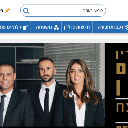
פו
רכב ותחבורה
חדשות נדל"ן
משפחה
דלתיים פת