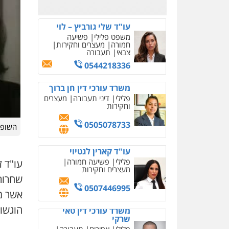
0526885006
עו"ד שלי גורביץ – לוי
משפט פלילי
פשיעה
חמורה
מעצרים וחקירות
צבאי
תעבורה
0544218336
משרד עורכי דין חן ברוך
פלילי
דיני תעבורה
מעצרים
וחקירות
0505078733
השופט
עו"ד קארין לגטיוי
פלילי
פשיעה חמורה
עו"ד 
מעצרים וחקירות
0507446995
אשר מ
הוגשו 
משרד עורכי דין טאי
שרקי