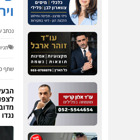
ויר
נכתב על
תגיו
שתף כת
הבעל
לצפו
מדובר
נגדו 