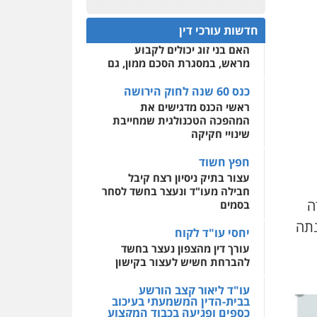
פלילי
אסירים
חקירות
כנס 60 שנה לחוק הירושה:
ומעצרים
סייבר
ניהול
המתח שבין חוק יחסי ממון
0522508109
משברים פליליים
חדשות עורכי דין
לבין חוק הירושה
האם בני זוג יכולים לקבוע
אחסון אתרים
0506355388
מראש, במסגרת הסכם ממון, גם
מהירות
הגנה
גיבוי
תמיכה
שירותים מקצועיים
לעורכי דין
כנס 60 שנה לחוק הירושה
עו"ד דרוויש נאשף
ראשי הכנס מדגישים את
פלילי
פשיעה חמורה
זכויות
אדם
המהפכה הטכנולגית שמחייבת
מרכז התחלה חדשה
שינויי חקיקה
0527448141
אסירים
עבירות מין
שירותים מקצועיים לעורכי
חפץ חשוד
דין
חליל ביאדי – משרד
עצור בתיק ניסיון רצח קיבל
עורכי דין
חבילה מעו"ד ונעצר בחשד לסחר
0544500346
פלילי
דיני תעבורה
מעצרים
ה
בסמים
וחקירות
פשיעה חמורה
אסירים
נתה
יחסי עו"ד לקוח
0509636895
עורך דין מהצפון נעצר בחשד
להברחת חשיש לעצור בקישון
עו"ד איהאב זבידאת
פלילי
פשיעה חמורה
ארגוני
פשע
עבירות המתה
עו"ד ליאור קצב הורשע
עבירות מין
בבית-הדין המשמעתי בעיכוב
כספים ופגיעה בכבוד המקצוע