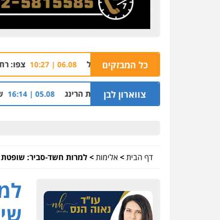
ם על עובדי חברת חשמל
כל המבזקים
צפו: רחפן משטרתי מסיי
06.08 | 10:27
 ההלוואות של משפחת הרינג
צווארון לבן
שלושה שוטרים נח
05.08 | 16:14
דף הבית
>
אלימות
>
למרות חשד-סביר: שופטת 
למר
שיח