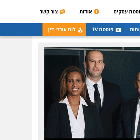
0507003001
סטה עסקים
אודות
צור קשר
מנשה, אלמוג – עורכי דין
וחות
פוסטה TV
לוח עורכי דין
פלילי
עבירות תנועה
צווארון לבן
תעבורה
עורכי
דין לענייני אסירים
מעצרים
וחקירות
0546470989
עו"ד אבי כהן
פלילי
פשיעה חמורה
קטינים
אלימות
סמים
עבירות מין
0523647066
ויקי שמואל – משרד עו"ד
פלילי
משפט פלילי
0528959600