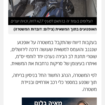
אייל בן שושן, עורך דין פלילי
פלילי
מעצרים וחקירות
פשיעה חמורה
נוער
רישום פלילי
0522763105
הצילומים בעמוד זה בהתאם לסעיף 27א לחוק זכויות יוצרים
האופנועים בתוך המשאית (צילום: דוברות המשטרה)
עו"ד שלומי שרון
פלילי
צבאי
מעצרים וחקירות
בעקבות דיווח שהתקבל במשטרה על אופנוע
0547342002
שנגנב והועמס למשאית שעושה דרכה לירושלים,
שוטרי תחנת לב הבירה נערכו יחד לוחמי יס"מ,
עו"ד אלון קריטי
ואיתרו בעיצומן של סריקות נרחבות את המשאית.
פלילי
כלכלי
אלימות
סמים
מעצרים
0525544654
לפי המשטרה, הנהג החשוד החל בניסיון בריחה,
תוך שפגע במספר כלי רכב אזרחיים ובניידת
עו"ד זוהר ארבל
משטרה.
פלילי
פשיעה חמורה
מעצרים וחקירות
קטינים
0538788878