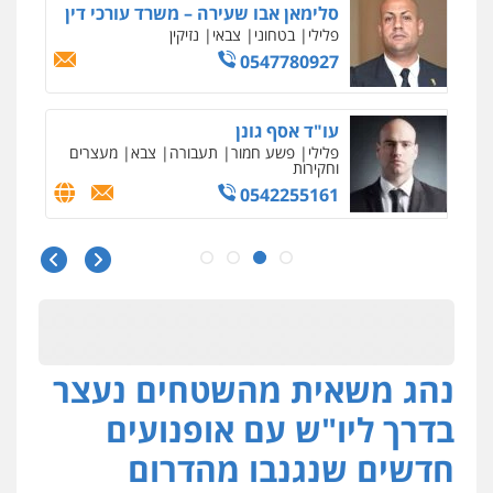
סלימאן אבו שעירה – משרד עורכי דין
פלילי
בטחוני
צבאי
נזיקין
0547780927
עו"ד אסף גונן
פלילי
פשע חמור
תעבורה
צבא
מעצרים
וחקירות
0542255161
גל דהן – משרד עורך דין פלילי
פלילי
פשיעה חמורה
סמים
מעצרים
וחקירות
0544723840
נהג משאית מהשטחים נעצר
עו"ד ראוף נג'אר
פלילי
עורכי דין לענייני אסירים
מעצרים
בדרך ליו"ש עם אופנועים
סמים
רכוש
0548009246
חדשים שנגנבו מהדרום