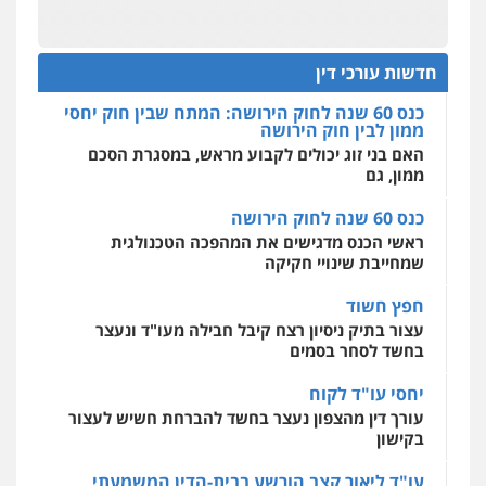
מהירות
הגנה
גיבוי
תמיכה
שירותים
כוונת רווח
מקצועיים לעורכי דין
חליל ביאדי – משרד עורכי דין
פלילי
דיני תעבורה
מעצרים וחקירות
כנס 60 שנה לחוק הירושה: המתח שבין חוק יחסי
פשיעה חמורה
אסירים
ממון לבין חוק הירושה
חדשות עורכי דין
0509636895
האם בני זוג יכולים לקבוע מראש, במסגרת הסכם
מרכז התחלה חדשה
ממון, גם
אסירים
עבירות מין
שירותים מקצועיים
לעורכי דין
עו"ד איהאב זבידאת
כנס 60 שנה לחוק הירושה
פלילי
פשיעה חמורה
ארגוני פשע
עבירות
0544500346
ראשי הכנס מדגישים את המהפכה הטכנולגית
המתה
עבירות מין
שמחייבת שינויי חקיקה
0509930581
חפץ חשוד
עצור בתיק ניסיון רצח קיבל חבילה מעו"ד ונעצר
עו"ד יפעת שוורץ סיל
בחשד לסחר בסמים
פלילי
תעבורה
0523379525
יחסי עו"ד לקוח
עורך דין מהצפון נעצר בחשד להברחת חשיש לעצור
בקישון
עו"ד אליה חן ברק
פלילי
פשיעה חמורה
ליווי וייצוג בחקירות
עו"ד ליאור קצב הורשע בבית-הדין המשמעתי
ומעצרים
אסירים
נוער
בעיכוב כספים ופגיעה בכבוד המקצוע
0525914163
חודש בלבד לאחר שהופיע בכנס לשכת עורכי הדין,
קצב הורשע