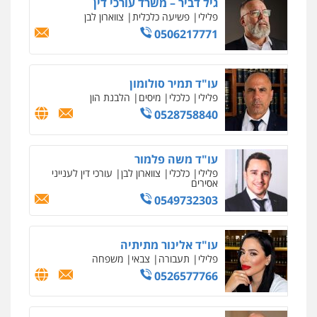
גיל דביר – משרד עורכי דין
פלילי
פשיעה כלכלית
צווארון לבן
0506217771
עו"ד תמיר סולומון
פלילי
כלכלי
מיסים
הלבנת הון
0528758840
עו"ד משה פלמור
פלילי
כלכלי
צווארון לבן
עורכי דין לענייני
אסירים
0549732303
עו"ד אלינור מתיתיה
פלילי
תעבורה
צבאי
משפחה
0526577766