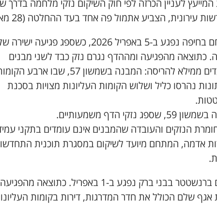
המייעץ לעניין הכרזה לפי חוק השיקום נזקי מלחמה בדרך ש
ת עירונית, הצביע אתמול פה אחד בעד ההחלטה (28 מאי).
המתחם בחיפה נפגע ב-5 באפריל 2026, כשספג פגיעה ישי
. כתוצאה מהפגיעה ומההדף נגרם נזק כבד לשני מבנים
המיועדים ממילא להריסה: המבנה בשמשון 57, שבו ארבע הקומ
נות נהרסו כליל ושלוש הקומות העליונות מצויות בסכנת
טות.
, שספג נזקי הדף משמעותיים.
ומרת הנזקים והעובדה שהמבנים אינם עומדים בתקני עמיד
ות אדמה, המתחם מיועד לשיקום במסגרת תוכנית התחדשו
ת.
מתחם ברנשטטר בבני ברק נפגע ב-1 באפריל. כתוצאה מה
 אגף שלם הכולל את חדר המדרגות, דירות בקומות העליונו