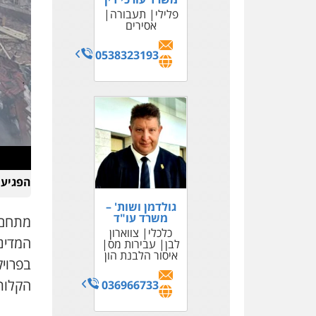
פלילי
תעבורה
אסירים
0538323193
הפגיעה
גולדמן ושות' –
משרד עו"ד
מתחם 
כלכלי
צווארון
המדינ
לבן
עבירות מס
איסור הלבנת הון
בפרויק
הקלות 
036966733