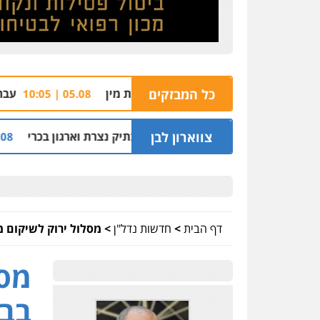
ר בחשד לביצוע עבירות מין
כל המבזקים
עבריין מוכר וחשוד נו
05.08 | 10:05
צווארון לבן
ל ניצב מני בנימין בתיק נצרת וארגון בכרי
החשוד
05.08 | 08:53
דף הבית
>
חדשות נדל"ן
>
מסלול ירוק לשיקום 
מסל
בבנ