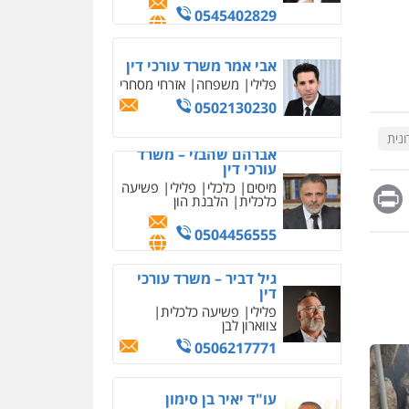
מחיקת כתבות מגוגל
ודחיקת אזכורים שליליים
שירותים מקצועיים לעורכי
אברהם שהבזי – משרד
דין
עורכי דין
מיסים
כלכלי
פלילי
פשיעה
0522508109
כלכלית
הלבנת הון
אחסון אתרים
0504456555
מהירות
הגנה
גיבוי
נית
תמיכה
שירותים מקצועיים
גיל דביר – משרד עורכי
לעורכי דין
דין
Messag
Print
Fa
E
פלילי
פשיעה כלכלית
צווארון לבן
מרכז התחלה חדשה
0506217771
אסירים
עבירות מין
שירותים מקצועיים לעורכי
דין
עו"ד יאיר בן סימון
0544500346
פלילי
תעבורה
אזרחי
נזיקין
ביטוח
מאיה בלום, עו"ס,
0505719060
טיפול ושיקום
טיפול בהתמכרויות
שירותים מקצועיים לעורכי
דין
חנא בולוס – משרד עורכי
דין