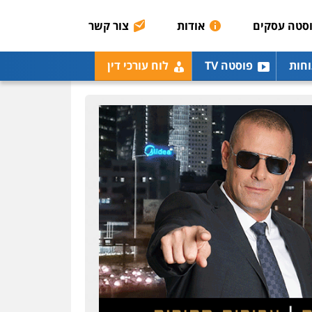
כלכלית
הלבנת הון
סטה עסקים
אודות
צור קשר
0504456555
גיל דביר – משרד עורכי
וחות
פוסטה TV
לוח עורכי דין
דין
פלילי
פשיעה כלכלית
צווארון לבן
0506217771
עו"ד יאיר בן סימון
פלילי
תעבורה
אזרחי
נזיקין
ביטוח
0505719060
חנא בולוס – משרד עורכי
דין
פלילי
פשיעה חמורה
צווארון לבן
נזיקין
0546661544
אלי אונגר משרד עו"ד