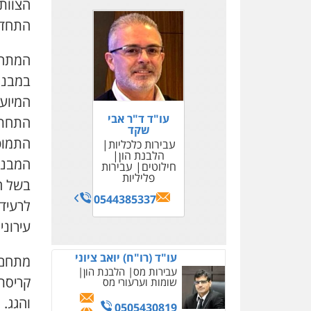
הצוות 
התחדשו
במבנה
עו"ד ד"ר אבי
התחתו
שקד
התמוט
עבירות כלכליות
הלבנת הון
המבנה בשמשון 59
חילוטים
עבירות
פליליות
בשל ח
0544385337
לרעיד
עירוני
עו"ד (רו"ח) יואב ציוני
עבירות מס
הלבנת הון
קריסת
שומות וערעורי מס
והגג.
0505430819