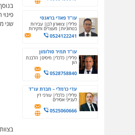
בנוסף
פינוי
עו"ד פאדי בראנסי
שני מב
פלילי
צווארון לבן
עבירות
בטחוניות
מעצרים וחקירות
0524122241
עו"ד תמיר סולומון
פלילי
כלכלי
מיסים
הלבנת
הון
0528758840
עדי כרמלי – חברת עו"ד
פלילי
כלכלי
עורכי דין
לענייני אסירים
0525060666
בצוות