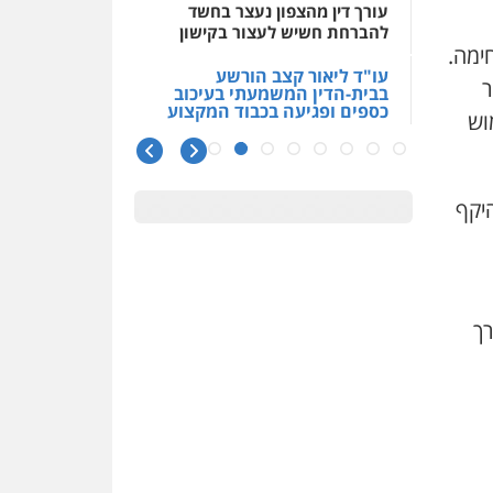
עורך דין מהצפון נעצר בחשד
להברחת חשיש לעצור בקישון
ימה.
עו"ד ליאור קצב הורשע
ר
בבית-הדין המשמעתי בעיכוב
כספים ופגיעה בכבוד המקצוע
וש
חודש בלבד לאחר שהופיע בכנס
לשכת עורכי הדין, קצב הורשע
10 מיליון
יקף
עורך-דין חשוד בהעלמת הכנסות
והתחמקות ממס רכישה
קטינים בסביבה מנוכרת
"ניכור הורי מכת מדינה": איך
רך
מתמודדים עם ההשלכות
ההרסניות של התופעה?
אלה המינויים
הוועדה לבחירת שופטים בחרה
26 שופטים ורשמים נוספים
ראו הוזהרתם