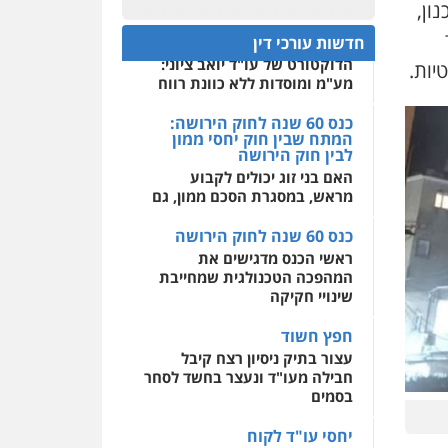
קטנים
ון,
0522508109
תנו וקחו
חדשות עורכי דין
הדוקטורט של עו"ד יואב ציוני:
יות.
אחסון אתרים
מע"מ ומוסדות ללא כוונת רווח
מהירות
הגנה
גיבוי
תמיכה
שירותים מקצועיים
כנס 60 שנה לחוק הירושה:
לעורכי דין
המתח שבין חוק יחסי ממון
לבין חוק הירושה
האם בני זוג יכולים לקבוע
מרכז התחלה חדשה
מראש, במסגרת הסכם ממון, גם
אסירים
עבירות מין
שירותים מקצועיים לעורכי
כנס 60 שנה לחוק הירושה
דין
ראשי הכנס מדגישים את
0544500346
המהפכה הטכנולגית שמחייבת
שינויי חקיקה
חפץ חשוד
עצור בתיק ניסיון רצח קיבל
חבילה מעו"ד ונעצר בחשד לסחר
בסמים
יחסי עו"ד לקוח