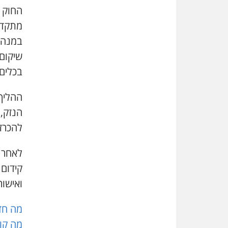
החוק 
מתקדמ
במנהל
שיקום 
בכלים
ההליך
הנזק, 
להכרז
לאחר ה
קידום
ואישו
מה חד
מה קור