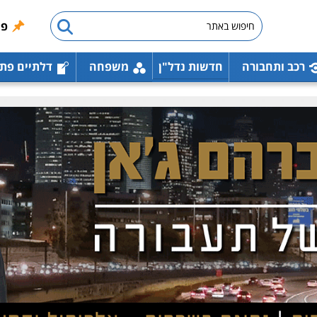
פו
רכב ותחבורה
חדשות נדל"ן
משפחה
דלתיים פת