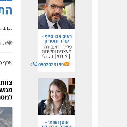
התח
נכתב על
ראיס אבו סייף –
עו"ד ונוטריון
תגיו
פלילי
תעבורה
מעצרים וחקירות
אזרחי
מנהלי
שתף כת
0502023199
צוות
ממשל
למסגר
אוטן ושות' –
משרד עורכי דין