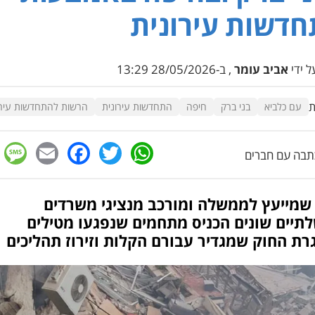
דשות עירונית
 ידי
אביב עומר
, ב-28/05/2026 13:29
ת
עם כלביא
בני ברק
חיפה
התחדשות עירונית
הרשות להתחדשות עירו
e
cebook
mail
WhatsApp
Twitter
בה עם חברים
 שמייעץ לממשלה ומורכב מנציגי משרדים
תיים שונים הכניס מתחמים שנפגעו מטילים
ת החוק שמגדיר עבורם הקלות וזירוז תהליכים