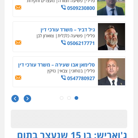
גיא זהבי משרד עורכי דין
פלילי
משפחה
503456449
עו"ד איהאב ג'לג'ולי
פלילי
מעצרים וחקירות
עורכי דין לענייני
אסירים
0505216700
אייל בן שושן, עורך דין פלילי
פלילי
מעצרים וחקירות
פשיעה חמורה
נוער
רישום פלילי
0522763105
עו"ד שלומי שרון
פלילי
צבאי
מעצרים וחקירות
0547342002
ג'ואריש: בן 15 שנעצר בתום