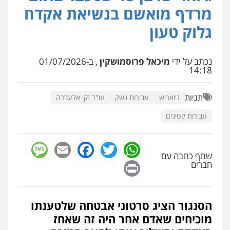
עו"ד אלון קריטי
מרדף מואשם בנשיאת אקדח
פלילי
כלכלי
אלימות
סמים
מעצרים
גלוק טעון
0525544654
נכתב על ידי
מיכאל פרוסמושקין
, ב-01/07/2026
עו"ד זוהר ארבל
14:18
פלילי
פשיעה חמורה
מעצרים וחקירות
קטינים
0538788878
תגיות
ג'ואריש
עבירות נשק
עו"ד זקי אלעברה
עבירות קטינים
עו"ד שלי גורביץ – לוי
משפט פלילי
פשיעה חמורה
מעצרים
וחקירות
צבאי
תעבורה
sage
Facebook
Email
WhatsApp
Twitter
0544218336
שתף כתבה עם
Print
חברים
משרד עורכי דין חן ברוך
פלילי
דיני תעבורה
מעצרים וחקירות
הסנגור הציג סרטוני אבטחה שלטענתו
0505078733
מוכיחים שאדם אחר היה זה שאחז