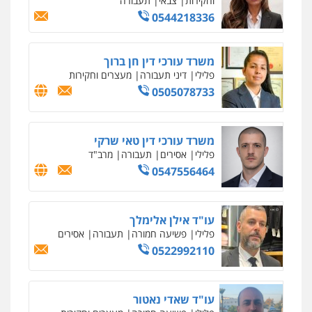
פלילי
פשע חמור
תעבורה
צבא
מעצרים
וחקירות
0542255161
גל דהן – משרד עורך דין פלילי
פלילי
פשיעה חמורה
סמים
מעצרים
וחקירות
0544723840
עו"ד ראוף נג'אר
פלילי
עורכי דין לענייני אסירים
מעצרים
סמים
רכוש
0548009246
עדי כרמלי – חברת עו"ד
פלילי
כלכלי
עורכי דין לענייני אסירים
0525060666