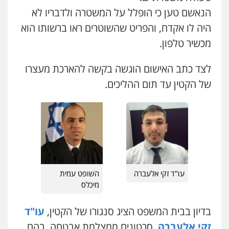
הנאשם טען כי הופלל על המשטרה ולדבריו לא
כבריאן, מזר – משרד עורכי דין
היה לו אקדח, והפריט שהשוטרים ראו ברשותו הוא
פלילי
מעצרים וחקירות
מכשיר טלפון.
0543986802
לצד כתב האישום הוגשה בקשה להארכת מעצרו
מנשה, אלמוג – עורכי דין
של הקטין עד תום ההליכים.
פלילי
עבירות תנועה
צווארון לבן
תעבורה
עורכי דין לענייני אסירים
מעצרים וחקירות
0546470989
עו"ד אבי כהן
פלילי
פשיעה חמורה
קטינים
אלימות
סמים
עבירות מין
0523647066
עו"ד זקי אלעברה
השופט עמית
מיכלס
ויקי שמואל – משרד עו"ד
פלילי
משפט פלילי
בדיון בבית המשפט הציג סנגורו של הקטין,
עו"ד
0528959600
זקי אלעברה
, סרטונים ממצלמת אבטחה, בהם