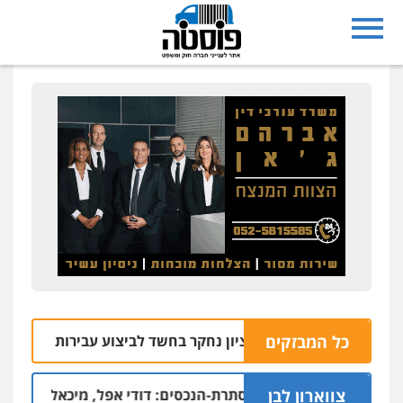
כל המבזקים
 בעיריית ראשון לציון נחקר בחשד לביצוע עבירות מין
05.08 | 10:05
צווארון לבן
ודים בפרשת הסתרת-הנכסים: דודי אפל, מיכאל קליינר והאחים אי