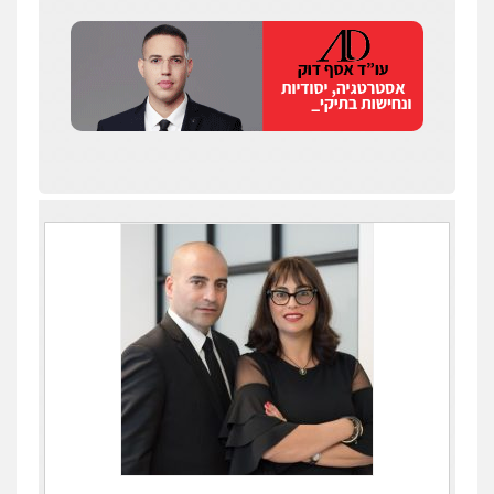
עדי כרמלי – חברת עו"ד
פלילי
כלכלי
עורכי דין לענייני אסירים
0525060666
גיא זהבי משרד עורכי דין
פלילי
משפחה
503456449
עו"ד איהאב ג'לג'ולי
פלילי
מעצרים וחקירות
עורכי דין לענייני