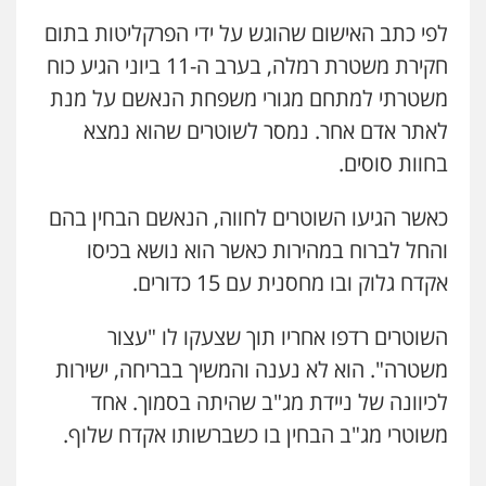
לפי כתב האישום שהוגש על ידי הפרקליטות בתום
סלימאן אבו שעירה – משרד עורכי דין
פלילי
בטחוני
צבאי
נזיקין
חקירת משטרת רמלה, בערב ה-11 ביוני הגיע כוח
0547780927
משטרתי למתחם מגורי משפחת הנאשם על מנת
לאתר אדם אחר. נמסר לשוטרים שהוא נמצא
עו"ד אסף גונן
בחוות סוסים.
פלילי
פשע חמור
תעבורה
צבא
מעצרים
וחקירות
0542255161
כאשר הגיעו השוטרים לחווה, הנאשם הבחין בהם
והחל לברוח במהירות כאשר הוא נושא בכיסו
גל דהן – משרד עורך דין פלילי
אקדח גלוק ובו מחסנית עם 15 כדורים.
פלילי
פשיעה חמורה
סמים
מעצרים
וחקירות
השוטרים רדפו אחריו תוך שצעקו לו "עצור
0544723840
משטרה". הוא לא נענה והמשיך בבריחה, ישירות
עו"ד ראוף נג'אר
לכיוונה של ניידת מג"ב שהיתה בסמוך. אחד
פלילי
עורכי דין לענייני אסירים
מעצרים
משוטרי מג"ב הבחין בו כשברשותו אקדח שלוף.
סמים
רכוש
0548009246