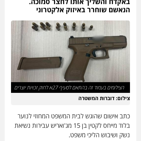
באקדח והשליך אותו לחצר סמוכה.
משרד עורכי דין טאי שרקי
הנאשם שוחרר באיזוק אלקטרוני
פלילי
אסירים
תעבורה
מרב"ד
0547556464
עו"ד אילן אלימלך
פלילי
פשיעה חמורה
תעבורה
אסירים
0522992110
עו"ד שאדי נאטור
פלילי
פשיעה חמורה
מעצרים וחקירות
הצילומים בעמוד זה בהתאם לסעיף 27א לחוק זכויות יוצרים
0509230800
צילום: דוברות המשטרה
כתב אישום שהוגש לבית המשפט המחוזי לנוער
גיל דביר – משרד עורכי דין
פלילי
פשיעה כלכלית
צווארון לבן
בלוד מייחס לקטין בן 15 מג'ואריש עבירות נשיאת
0506217771
נשק ושיבוש הליכי משפט.