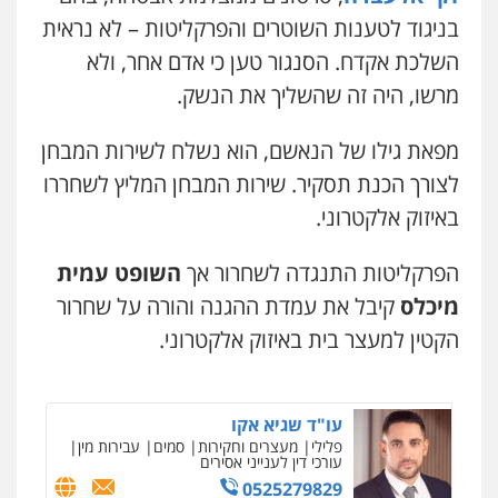
בניגוד לטענות השוטרים והפרקליטות – לא נראית
קורל קרוז – עורך דין פלילי
השלכת אקדח. הסנגור טען כי אדם אחר, ולא
משפט פלילי
מרשו, היה זה שהשליך את הנשק.
0545437431
מפאת גילו של הנאשם, הוא נשלח לשירות המבחן
עו"ד עלי סעדי
לצורך הכנת תסקיר. שירות המבחן המליץ לשחררו
פלילי
פשיעה חמורה
ליווי וייצוג בחקירות
ומעצרים
באיזוק אלקטרוני.
0508824984
הפרקליטות התנגדה לשחרור אך
השופט עמית
עו"ד תומר בנישתי
מיכלס
קיבל את עמדת ההגנה והורה על שחרור
פלילי
מעצרים וחקירות
צווארון לבן
פשיעה
חמורה
הקטין למעצר בית באיזוק אלקטרוני.
0546657865
עו"ד שגיא אקו
פלילי
מעצרים וחקירות
סמים
עבירות מין
עורכי דין לענייני אסירים
0525279829