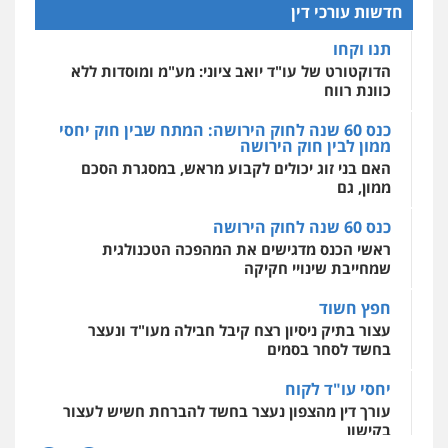
כוונת רווח
חדשות עורכי דין
0527448141
מרכז התחלה חדשה
כנס 60 שנה לחוק הירושה: המתח שבין חוק יחסי
אסירים
עבירות מין
שירותים מקצועיים
ממון לבין חוק הירושה
לעורכי דין
חליל ביאדי – משרד עורכי דין
האם בני זוג יכולים לקבוע מראש, במסגרת הסכם
0544500346
פלילי
דיני תעבורה
מעצרים וחקירות
ממון, גם
פשיעה חמורה
אסירים
0509636895
כנס 60 שנה לחוק הירושה
מאיה בלום, עו"ס, טיפול ושיקום
ראשי הכנס מדגישים את המהפכה הטכנולגית
טיפול בהתמכרויות
שירותים מקצועיים
לעורכי דין
שמחייבת שינויי חקיקה
עו"ד איהאב זבידאת
0504062539
פלילי
פשיעה חמורה
ארגוני פשע
עבירות
חפץ חשוד
המתה
עבירות מין
עצור בתיק ניסיון רצח קיבל חבילה מעו"ד ונעצר
0509930581
עו"ד ד"ר אבי שקד
בחשד לסחר בסמים
עבירות כלכליות
הלבנת הון
חילוטים
עבירות פליליות
יחסי עו"ד לקוח
עו"ד יפעת שוורץ סיל
0544385337
עורך דין מהצפון נעצר בחשד להברחת חשיש לעצור
פלילי
תעבורה
בקישון
0523379525
איתי חקירות – שירותים לעורכי דין
עו"ד ליאור קצב הורשע בבית-הדין המשמעתי
חקירות פרטיות
חקירות כלכליות
חקירות
בעיכוב כספים ופגיעה בכבוד המקצוע
אישות
איתורים
עו"ד אליה חן ברק
חודש בלבד לאחר שהופיע בכנס לשכת עורכי הדין,
0537865001
פלילי
פשיעה חמורה
ליווי וייצוג בחקירות
קצב הורשע