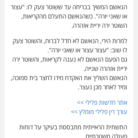
הנאשם המשיך בבריחה עד ששוטר צעק לו: "עצור
עו"ד שלומי שרון
או שאני יורה". כשהנאשם התעלם מהקריאות,
פלילי
צבאי
מעצרים וחקירות
השוטר ירה יריית אזהרה.
0547342002
למרות הירי, הנאשם לא חדל לברוח, והשוטר צעק
שני אלגרבלי – משרד עורכי דין
לו שוב: "עצור עצור או שאני יורה".
עו"ד אלון קריטי
פלילי
עורכי דין לענייני אסירים
תעבורה
פלילי
כלכלי
אלימות
סמים
מעצרים
0507120031
גם הפעם הנאשם לא נענה לקריאות, והשוטר ירה
0525544654
יריית אזהרה שנייה.
הנאשם השליך את האקדח מידו לחצר בית סמוכה,
עו"ד אייל אביטל
עו"ד זוהר ארבל
פלילי
פשיעה חמורה
מעצרים וחקירות
ומיד לאחר מכן נעצר.
פלילי
פשיעה חמורה
מעצרים וחקירות
0544712201
קטינים
0538788878
אתר חדשות פלילי >>
עורך דין פלילי מומלץ >>
עו"ד רונן בנדל
משפט פלילי
פשיעה חמורה
פלילי
התשתית הראייתית מתבססת בעיקר על דוחות
0524282442
פעולה משטרתיים.