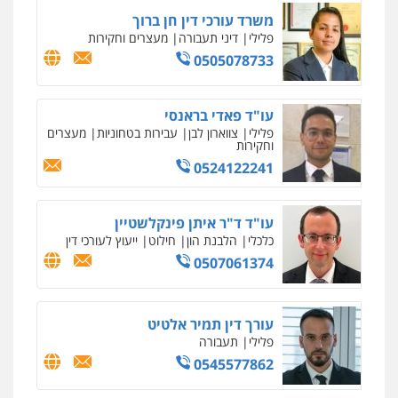
משרד עורכי דין חן ברוך
עו"ד אסף דוק
פלילי
דיני תעבורה
מעצרים וחקירות
פלילי
עבירות מין
סמים והימורים
פשיעה
חמורה
חקירות ומעצרים
צווארון לבן והונאה
0505078733
0526885006
עו"ד פאדי בראנסי
עו"ד שלי גורביץ – לוי
פלילי
צווארון לבן
עבירות בטחוניות
מעצרים
משפט פלילי
פשיעה חמורה
מעצרים
וחקירות
וחקירות
צבאי
תעבורה
0524122241
0544218336
עו"ד ד"ר איתן פינקלשטיין
עו"ד שגיא אקו
כלכלי
הלבנת הון
חילוט
ייעוץ לעורכי דין
פלילי
מעצרים וחקירות
סמים
עבירות מין
עורכי דין לענייני אסירים
0507061374
0525279829
עורך דין תמיר אלטיט
אלי אונגר משרד עו"ד
פלילי
תעבורה
פלילי
פשיעה חמורה
מעצרים
מנהלי
רישוי
עסקים
0545577862
0507302623