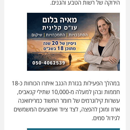
הירוקה של רשות הטבע והגנים.
מעצרים וחקירות
0502228917
בר ציון – אוזן משרד עורכי דין
פלילי
עבירות תנועה
תעבורה
פשיעה
חמורה
0505258475
עו"ד מוחמד סביחאת
פלילי
תעבורה
פשיעה כלכלית
0525077716
במהלך הפעילות בגזרת הנגב איתרו הכוחות כ-18
חממות ובהן למעלה מ-10,000 שתילי קנאביס,
עו"ד אמיר נאטור
עשרות קילוגרמים של חומר החשוד כמריחואנה
פלילי
פשיעה חמורה
צווארון לבן
מעצרים
0543326767
ארוז ומוכן להפצה, לצד ציוד ואמצעים המשמשים
לגידול סמים.
חנא בולוס – משרד עורכי דין