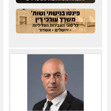
עו"ד זוהר ארבל
פלילי
פשיעה חמורה
מעצרים וחקירות
קטינים
0538788878
עו"ד אסף דוק
פלילי
עבירות מין
סמים והימורים
פשיעה
חמורה
חקירות ומעצרים
צווארון לבן והונאה
0526885006
עו"ד שלי גורביץ – לוי
משפט פלילי
פשיעה חמורה
מעצרים
וחקירות
צבאי
תעבורה
0544218336
עו"ד שגיא אקו
פלילי
מעצרים וחקירות
סמים
עבירות מין
עורכי דין לענייני אסירים
0525279829