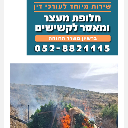
פלילי
פשיעה חמורה
צווארון לבן
נזיקין
0546661544
עו"ד ראוף נג'אר
פלילי
עורכי דין לענייני אסירים
מעצרים
סמים
רכוש
0548009246
עו"ד אלון ארז
פלילי
צבאי
סמים
אלימות במשפחה
צווארון
לבן
0507368203
עו"ד לימור רוט חזן
פלילי
מעצרים
צווארון לבן
פשיעה חמורה
0523407232
עו"ד אשרף שחאדה