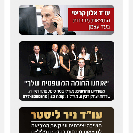
שני אלגרבלי – משרד עורכי דין
פלילי
עורכי דין לענייני אסירים
תעבורה
0507120031
עו"ד רונן בנדל
משפט פלילי
פשיעה חמורה
פלילי
0524282442
מנשה, אלמוג – עורכי דין
פלילי
עבירות תנועה
צווארון לבן
תעבורה
עורכי דין לענייני אסירים
מעצרים וחקירות
0546470989
ויקי שמואל – משרד עו"ד
פלילי
משפט פלילי
0528959600