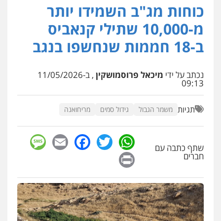
0549911449
כוחות מג"ב השמידו יותר
מ-10,000 שתילי קנאביס
עו"ד עידית שינו-אמיתי
ב-18 חממות שנחשפו בנגב
פלילי
עורכי דין לענייני אסירים
פשיעה
חמורה
מעצרים וחקירות
0507587013
נכתב על ידי
מיכאל פרוסמושקין
, ב-11/05/2026
09:13
עו"ד יאיר בן סימון
פלילי
תעבורה
אזרחי
נזיקין
ביטוח
תגיות
משמר הגבול
גידול סמים
מריחואנה
0505719060
sage
Facebook
Email
WhatsApp
Twitter
שתף כתבה עם
עו"ד נס בן נתן
Print
חברים
פלילי
כלכלי
פשיעה חמורה
נוער
0505555110
עו"ד דניאל דרוביצקי
פלילי
משפחה
צבאי