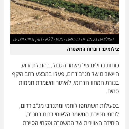
0526409925
עו"ד משה פלמור
פלילי
כלכלי
צווארון לבן
עורכי דין לענייני
אסירים
הצילומים בעמוד זה בהתאם לסעיף 27א לחוק זכויות יוצרים
0549732303
צילומים: דוברות המשטרה
עו"ד עמית רוזנצויג
כוחות גדולים של משמר הגבול, בהובלת זרוע
משפט פלילי
דיני תעבורה
0532700200
היישובים של מג"ב דרום, פעלו במבצע רחב היקף
בגזרת המחוז הדרומי, לאיתור והשמדת חממות
סמים.
עו"ד אור בן שאנן
פלילי
מעצרים וחקירות
0549199449
בפעילות השתתפו לוחמי ומתנדבי מג"ב דרום,
לוחמי חטיבת המשמר הלאומי דרום במג"ב,
היחידה האווירית של המשטרה ופקחי הסיירת
עו"ד מוחמד רחאל
פלילי
פשיעה חמורה
צווארון לבן
צבאי