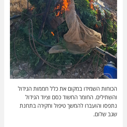
פלילי
פשיעה חמורה
מעצרים וחקירות
תעבורה
0549535659
עו"ד איהאב ג'לג'ולי
פלילי
מעצרים וחקירות
עורכי דין לענייני
אסירים
0505216700
עו"ד זקי אלעברה
פלילי
פשיעה חמורה
עורכי דין לענייני אסירים
0559600005
הכוחות השמידו במקום את כלל חממות הגידול
עו"ד מירב נוסבוים
והשתילים. החומר החשוד כסם וציוד הגידול
פלילי
מעצרים וחקירות
נוער
עורכי דין
לענייני אסירים
נתפסו והועברו להמשך טיפול וחקירה בתחנת
0522331443
שגב שלום.