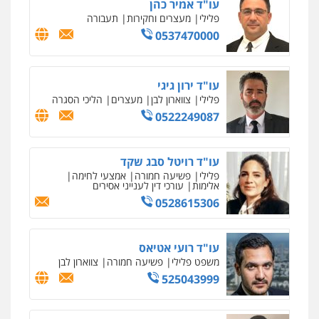
חליל ביאדי – משרד עורכי דין
פלילי
דיני תעבורה
מעצרים וחקירות
פשיעה חמורה
אסירים
0509636895
עו"ד איהאב זבידאת
פלילי
פשיעה חמורה
ארגוני פשע
עבירות
המתה
עבירות מין
0509930581
עו"ד יפעת שוורץ סיל
פלילי
תעבורה
0523379525
עו"ד אליה חן ברק
פלילי
פשיעה חמורה
ליווי וייצוג בחקירות
ומעצרים
אסירים
נוער