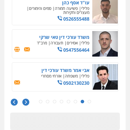
0525914163
עו"ד שאדי נאטור
פלילי
פשיעה חמורה
מעצרים וחקירות
0509230800
גיל דביר – משרד עורכי דין
פלילי
פשיעה כלכלית
צווארון לבן
0506217771
עו"ד אריה פטר
לשעבר סגן מנהל המחלקה הפלילית
בפרקליטות המדינה
0506217994
משרד עורכי דין פארס פלאח
פלילי
צבאי
צווארון לבן והונאה
ביטוח לאומי